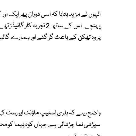
پہنچے۔ اس کے ساتھ 2 تجربہ
پر وہ تھکن کے باعث گر گئے اور ہمارے گائی
واضح رہے کہ ہلری اسٹیپ ماؤنٹ ایورسٹ کی
سیڑھی نما چڑھائی ہے جہاں کوہ پیما کو محف