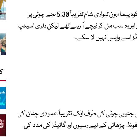
انہوں نے مزید بتایا کہ اسی دوران پھر ایک اور کوہ پیما ارون تیواری شام تقریباً 5:30 بجے چوٹی پر
 کار گائیڈز تھے اور وہ سب مل کر نیچے آ رہے تھے لیکن ہلری اسیٹپ
ڈز اسے واپس نہیں لا سکے۔
کا
 جنوبی چوٹی کی طرف ایک تقریباً عمودی چٹان کی
وظ چڑھائی کے لیے رسیوں اور گائیڈز کی مدد کی