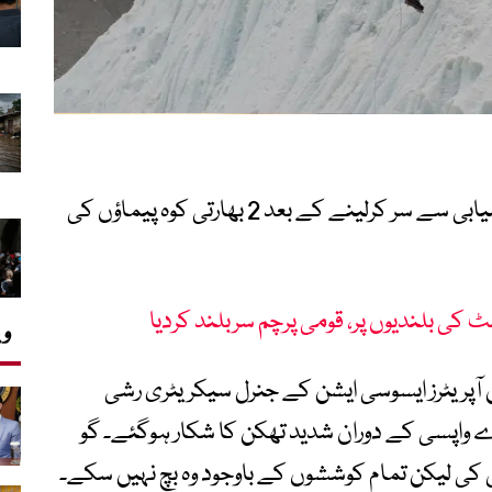
دنیا کی بلند ترین چوٹی ماؤنٹ ایورسٹ کو کامیابی سے سر کرلینے کے بعد 2 بھارتی کوہ پیماؤں کی
ٹ کی بلندیوں پر، قومی پرچم سربلند کردیا
وی
 آپریٹرز ایسوسی ایشن کے جنرل سیکریٹری رشی
رے واپسی کے دوران شدید تھکن کا شکار ہوگئے۔ گو
 کی لیکن تمام کوششوں کے باوجود وہ بچ نہیں سکے۔