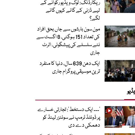
ریکارڈنگ: لوگ ویڈیو رکوانے کے
لیے ڈزنی کے گانے کیوں گانے
لگے؟
مون سون بارشوں سے جاں بحق افراد
کی تعداد 151 ہوگئی، 8 اگست سے
نئے سلسلے کی پیشگوئی، الرٹ
جاری
ایک دھن 639 سال، دنیا کا منفرد
ترین موسیقی پروگرام جاری
ڈیو
’۔۔۔ ایک دستخط‘: تجارتی خسارے
پر ڈونلڈ ٹرمپ نے سوئٹزر لینڈ کو
دھمکی دے دی