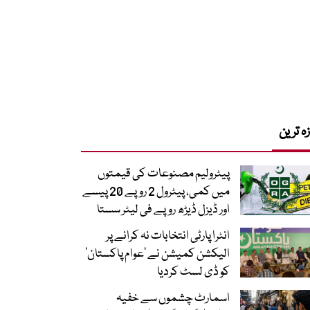
زہ ترین
پیٹرولیم مصنوعات کی قیمتوں
میں کمی، پیٹرول 2 روپے 20 پیسے
اور ڈیزل ڈیڑھ روپے فی لیٹر سستا
انٹرا پارٹی انتخابات نہ کرانے پر
الیکشن کمیشن نے ’عوام پاکستان‘
کو ڈی لسٹ کردیا
اسمارٹ چشموں سے خفیہ