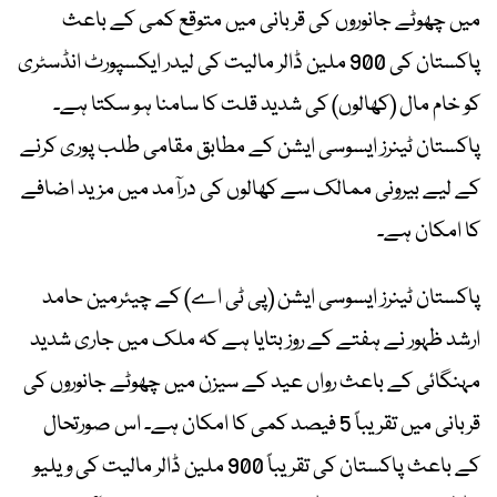
میں چھوٹے جانوروں کی قربانی میں متوقع کمی کے باعث
پاکستان کی 900 ملین ڈالر مالیت کی لیدر ایکسپورٹ انڈسٹری
کو خام مال (کھالوں) کی شدید قلت کا سامنا ہو سکتا ہے۔
پاکستان ٹینرز ایسوسی ایشن کے مطابق مقامی طلب پوری کرنے
کے لیے بیرونی ممالک سے کھالوں کی درآمد میں مزید اضافے
کا امکان ہے۔
پاکستان ٹینرز ایسوسی ایشن (پی ٹی اے) کے چیئرمین حامد
ارشد ظہور نے ہفتے کے روز بتایا ہے کہ ملک میں جاری شدید
مہنگائی کے باعث رواں عید کے سیزن میں چھوٹے جانوروں کی
قربانی میں تقریباً 5 فیصد کمی کا امکان ہے۔ اس صورتحال
کے باعث پاکستان کی تقریباً 900 ملین ڈالر مالیت کی ویلیو