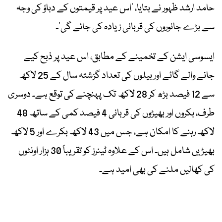
حامد ارشد ظہور نے بتایا، ’اس عید پر قیمتوں کے دباؤ کی وجہ
سے بڑے جانوروں کی قربانی زیادہ کی جائے گی‘۔
ایسوسی ایشن کے تخمینے کے مطابق، اس عید پر ذبح کیے
جانے والے گائے اور بیلوں کی تعداد گزشتہ سال کے 25 لاکھ
سے 12 فیصد بڑھ کر 28 لاکھ تک پہنچنے کی توقع ہے۔ دوسری
طرف، بکروں اور بھیڑوں کی قربانی 4 فیصد کمی کے ساتھ 48
لاکھ رہنے کا امکان ہے، جس میں 43 لاکھ بکرے اور 5 لاکھ
بھیڑیں شامل ہیں۔ اس کے علاوہ ٹینرز کو تقریباً 30 ہزار اونٹوں
کی کھالیں ملنے کی بھی امید ہے۔