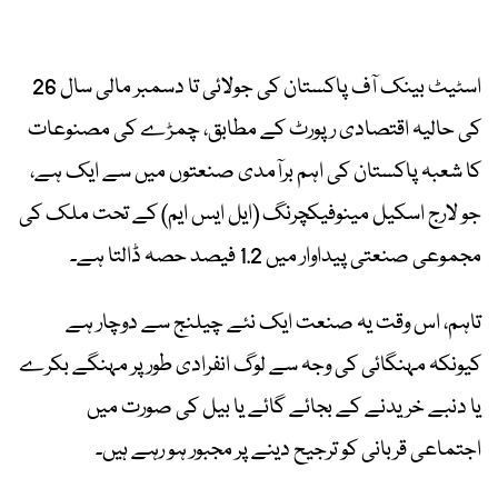
اسٹیٹ بینک آف پاکستان کی جولائی تا دسمبر مالی سال 26
کی حالیہ اقتصادی رپورٹ کے مطابق، چمڑے کی مصنوعات
کا شعبہ پاکستان کی اہم برآمدی صنعتوں میں سے ایک ہے،
جو لارج اسکیل مینوفیکچرنگ (ایل ایس ایم) کے تحت ملک کی
مجموعی صنعتی پیداوار میں 1.2 فیصد حصہ ڈالتا ہے۔
تاہم، اس وقت یہ صنعت ایک نئے چیلنج سے دوچار ہے
کیونکہ مہنگائی کی وجہ سے لوگ انفرادی طور پر مہنگے بکرے
یا دنبے خریدنے کے بجائے گائے یا بیل کی صورت میں
اجتماعی قربانی کو ترجیح دینے پر مجبور ہو رہے ہیں۔