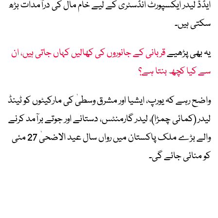
ایڈڈ لیدر ایکسپورٹ انڈسٹری کے لیے خام مال کی درآمدات بڑھ
سکتی ہیں۔
یہ بھی پڑھیے
قربانی کے جانوروں کی کھالیں کہاں جاتی ہیں، ان
سے کیا کچھ بنتا ہے؟
واضح رہے کہ یورپ، ایشیا اور مشرق وسطیٰ کی مارکیٹوں کو ٹینڈ
لیدر (کمائی چمڑا)، لیدر گارمنٹس، دستانے اور جوتے برآمد کرنے
والے بڑے ملک پاکستان میں رواں سال عید الاضحیٰ 27 مئی
کو منائی جائے گی۔