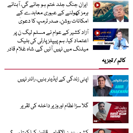
ایران جنگ جلد ختم ہو جائے گی، آبنائے
ہرمز کھولنے کے عبوری معاہدے کے
امکانات روشن، صدر ٹرمپ کا دعویٰ
آزاد کشیر کے عوام نے مسلم لیگ ن پر
اعتماد کیا، ہم پیپلز پارٹی کی بلیک
میلنگ میں نہیں آئیں گے، شاہ غلام قادر
کالم / تجزیہ
اپنی زندگی کے ایڈیٹر بنیں، رائٹر نہیں
گلا سڑا نظام اور وزیر داخلہ کی تقریر
کشمیر: بین الاقوامی قانون کیا کہتا ہے؟