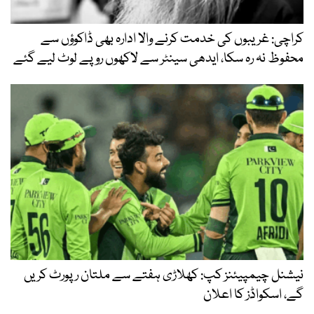
کراچی: غریبوں کی خدمت کرنے والا ادارہ بھی ڈاکوؤں سے
محفوظ نہ رہ سکا، ایدھی سینٹر سے لاکھوں روپے لوٹ لیے گئے
نیشنل چیمپیئنز کپ: کھلاڑی ہفتے سے ملتان رپورٹ کریں
گے، اسکواڈز کا اعلان