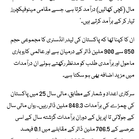
مال (کچی کھالیں) درآمد کرتا ہے، جسے مقامی مینوفیکچررز
تیار کر کے برآمد کرتے ہیں۔‘
ان کا کہنا تھا کہ پاکستان کی لیدر انڈسٹری کا مجموعی حجم
850 سے 900 ملین ڈالر کے درمیان ہے اور عالمی کاروباری
ماحول اور برآمدی طلب کو مدنظر رکھتے ہوئے ان درآمدات
میں مزید اضافہ بھی ہو سکتا ہے۔
سرکاری اعداد و شمار کے مطابق، مالی سال 25 میں پاکستان
کی چمڑے کی برآمدات 848.3 ملین ڈالر رہیں۔ رواں مالی سال
کے جولائی تا اپریل کے دوران برآمدات گزشتہ سال کے اسی
عرصے کے 706.5 ملین ڈالر کے مقابلے میں 0.1 فیصد