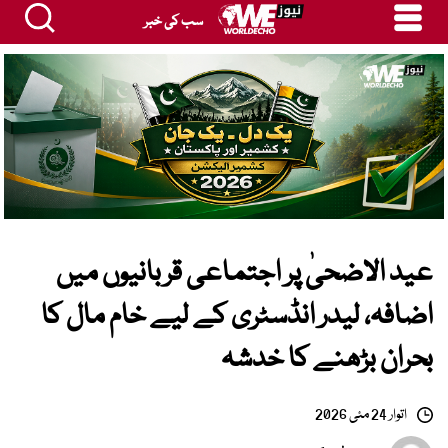
سب کی خبر
عید الاضحیٰ پر اجتماعی قربانیوں میں
اضافہ، لیدر انڈسٹری کے لیے خام مال کا
بحران بڑھنے کا خدشہ
اتوار 24 مئی 2026