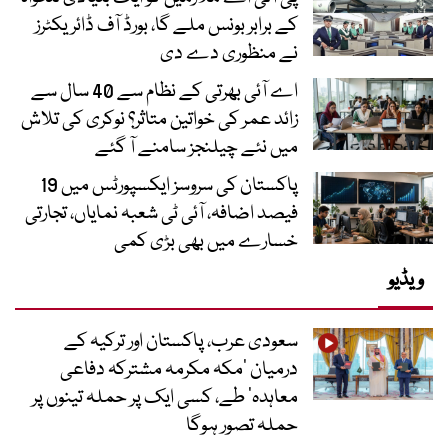
کے برابر بونس ملے گا، بورڈ آف ڈائریکٹرز
نے منظوری دے دی
اے آئی بھرتی کے نظام سے 40 سال سے
زائد عمر کی خواتین متاثر؟ نوکری کی تلاش
میں نئے چیلنجز سامنے آ گئے
پاکستان کی سروسز ایکسپورٹس میں 19
فیصد اضافہ، آئی ٹی شعبہ نمایاں، تجارتی
خسارے میں بھی بڑی کمی
ویڈیو
سعودی عرب، پاکستان اور ترکیہ کے
درمیان ’مکہ مکرمہ مشترکہ دفاعی
معاہدہ‘ طے، کسی ایک پر حملہ تینوں پر
حملہ تصور ہوگا