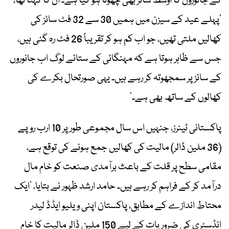
کے جانوروں کا اوسط سائز بھی چھوٹا ہو گیا ہے۔ ان کا کہنا تھا،
’پہلے عید کے سیزن میں ہمیں 30 سے 32 فٹ سائز کی
کھالیں ملتی تھیں، جو اب کم ہو کر تقریباً 26 فٹ رہ گئی ہیں،
جس سے ظاہر ہوتا ہے کہ مہنگائی کے ستائے لوگ اب جانوروں
کے سائز پر سمجھوتہ کر رہے ہیں۔ یہی صورتحال بکرے کی
کھالوں کے ساتھ بھی ہے۔‘
پاکستانی ٹینرز، جنہیں اس سال مجموعی طور پر 10 ارب روپے
(36 ملین ڈالر) مالیت کی کھالیں جمع ہونے کی توقع ہے،
مقامی سطح پر قلت کے باعث برآمدی صنعت کو خام مال
درآمد کر کے فراہم کر رہے ہیں۔ حامد ارشد ظہور نے بتایا، ’ایک
محتاط اندازے کے مطابق، پاکستان اپنی ویلیو ایڈڈ لیدر
انڈسٹری کی ضروریات کے لیے 150 ملین ڈالر مالیت کا خام