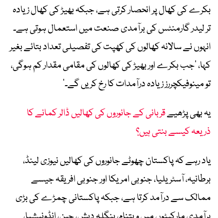
بکرے کی کھال پر انحصار کرتی ہے، جبکہ بھیڑ کی کھال زیادہ
تر لیدر گارمنٹس کی برآمدی صنعت میں استعمال ہوتی ہے۔
انہوں نے سالانہ کھالوں کی کھپت کی تفصیلی تعداد بتائے بغیر
کہا، ’جب بکرے اور بھیڑ کی کھالوں کی مقامی مقدار کم ہوگی،
تو مینوفیکچررز زیادہ درآمدات کا رخ کریں گے۔‘
یہ بھی پڑھیے
قربانی کے جانوروں کی کھالیں ڈالر کمانے کا
ذریعہ کیسے بنتی ہیں؟
یاد رہے کہ پاکستان چھوٹے جانوروں کی کھالیں نیوزی لینڈ،
برطانیہ، آسٹریلیا، جنوبی امریکا اور جنوبی افریقہ جیسے
ممالک سے درآمد کرتا ہے، جبکہ پاکستانی چمڑے کی بڑی
برآمدی مارکیٹوں میں ویتنام، بنگلہ دیش، چین، انڈونیشیا،