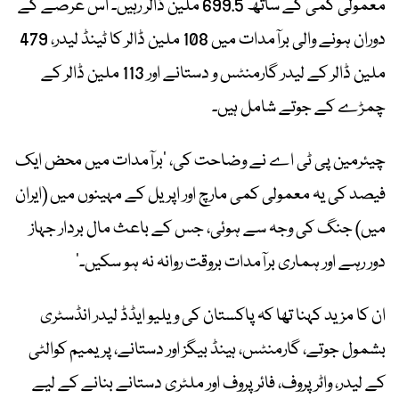
معمولی کمی کے ساتھ 699.5 ملین ڈالر رہیں۔ اس عرصے کے
دوران ہونے والی برآمدات میں 108 ملین ڈالر کا ٹینڈ لیدر، 479
ملین ڈالر کے لیدر گارمنٹس و دستانے اور 113 ملین ڈالر کے
چمڑے کے جوتے شامل ہیں۔
چیئرمین پی ٹی اے نے وضاحت کی، ’برآمدات میں محض ایک
فیصد کی یہ معمولی کمی مارچ اور اپریل کے مہینوں میں (ایران
میں) جنگ کی وجہ سے ہوئی، جس کے باعث مال بردار جہاز
دور رہے اور ہماری برآمدات بروقت روانہ نہ ہو سکیں۔‘
ان کا مزید کہنا تھا کہ پاکستان کی ویلیو ایڈڈ لیدر انڈسٹری
بشمول جوتے، گارمنٹس، ہینڈ بیگز اور دستانے، پریمیم کوالٹی
کے لیدر، واٹر پروف، فائر پروف اور ملٹری دستانے بنانے کے لیے