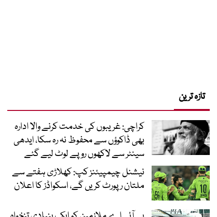
تازہ ترین
کراچی: غریبوں کی خدمت کرنے والا ادارہ
بھی ڈاکوؤں سے محفوظ نہ رہ سکا، ایدھی
سینٹر سے لاکھوں روپے لوٹ لیے گئے
نیشنل چیمپیئنز کپ: کھلاڑی ہفتے سے
ملتان رپورٹ کریں گے، اسکواڈز کا اعلان
پی آئی اے ملازمین کو ایک بنیادی تنخواہ