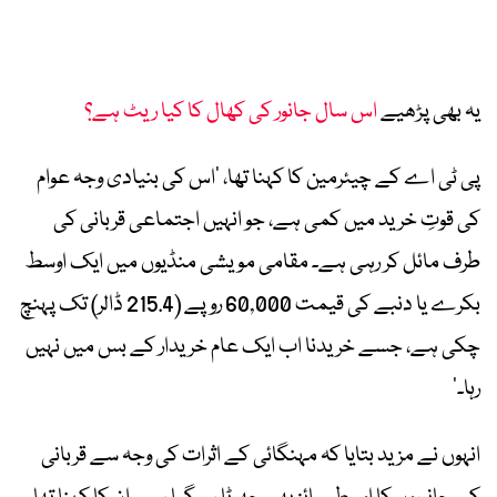
یہ بھی پڑھیے
اس سال جانور کی کھال کا کیا ریٹ ہے؟
پی ٹی اے کے چیئرمین کا کہنا تھا، ’اس کی بنیادی وجہ عوام
کی قوتِ خرید میں کمی ہے، جو انہیں اجتماعی قربانی کی
طرف مائل کر رہی ہے۔ مقامی مویشی منڈیوں میں ایک اوسط
بکرے یا دنبے کی قیمت 60,000 روپے (215.4 ڈالر) تک پہنچ
چکی ہے، جسے خریدنا اب ایک عام خریدار کے بس میں نہیں
رہا۔‘
انہوں نے مزید بتایا کہ مہنگائی کے اثرات کی وجہ سے قربانی