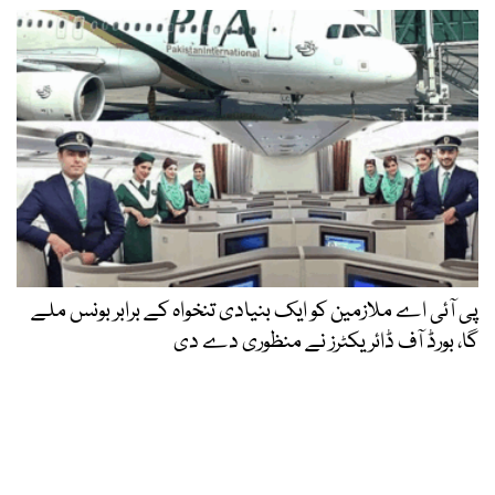
پی آئی اے ملازمین کو ایک بنیادی تنخواہ کے برابر بونس ملے
گا، بورڈ آف ڈائریکٹرز نے منظوری دے دی