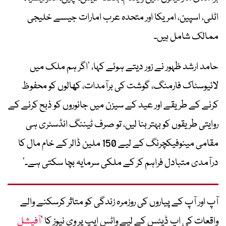
اٹلی، اسپین، امریکا اور متحدہ عرب امارات جیسے خلیجی
ممالک شامل ہیں۔
حامد ارشد ظہور نے زور دیتے ہوئے کہا، ’اگر ہم ملک میں
لائیوسٹاک فارمنگ، گوشت کی برآمدات، کھالوں کو محفوظ
کرنے کے طریقے اور عید کے سیزن میں جانوروں کو ذبح کرنے کے
روایتی طریقوں کو بہتر بنا لیں، تو صرف ٹیننگ انڈسٹری ہی
مقامی مینوفیکچرنگ کے لیے 150 ملین ڈالر کے خام مال کا
درآمدی متبادل فراہم کر کے ملکی سرمایہ بچا سکتی ہے۔‘
آپ اور آپ کے پیاروں کی روزمرہ زندگی کو متاثر کرسکنے والے
واقعات کی اپ ڈیٹس کے لیے واٹس ایپ پر وی نیوز کا ’
آفیشل