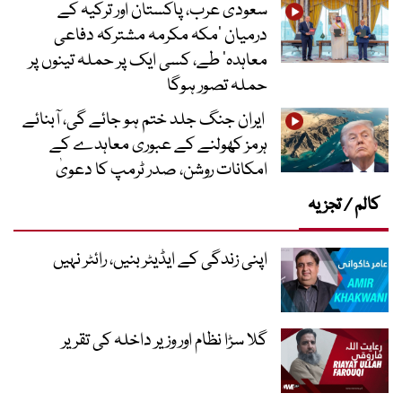
سعودی عرب، پاکستان اور ترکیہ کے
درمیان ’مکہ مکرمہ مشترکہ دفاعی
معاہدہ‘ طے، کسی ایک پر حملہ تینوں پر
حملہ تصور ہوگا
ایران جنگ جلد ختم ہو جائے گی، آبنائے
ہرمز کھولنے کے عبوری معاہدے کے
امکانات روشن، صدر ٹرمپ کا دعویٰ
کالم / تجزیہ
اپنی زندگی کے ایڈیٹر بنیں، رائٹر نہیں
گلا سڑا نظام اور وزیر داخلہ کی تقریر