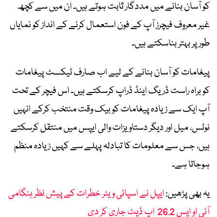
کو آسان بنانے میں مددگار ثابت ہوتے ہیں۔ ان میں سے کچھ
غیر معروف فیچرز آپ کے فون استعمال کرنے کے انداز کو نمایاں
طور پر بہتر بناسکتے ہیں۔
پیغامات کو آسان بنانے کے لیے اب صارف ٹیکسٹ پیغامات
کو براہ راست ڈریگ اینڈ ڈراپ کرسکتے ہیں۔ اس فیچر کے تحت
آپ ایک سے زیادہ پیغامات کو بیک وقت منتخب کرکے انہیں
نوٹس، میل اور دیگر دستاویزات والی ایپس میں منتقل کرسکتے
ہیں، جس سے معلومات کا تبادلہ پہلے سے کہیں زیادہ منظم
ہوجاتا ہے۔
یہ بھی پڑھیں:
ایپل نے اسپائی ویئر خطرات کے پیش نظر ہنگامی
آئی او ایس 26.2 اپ ڈیٹ جاری کر دی