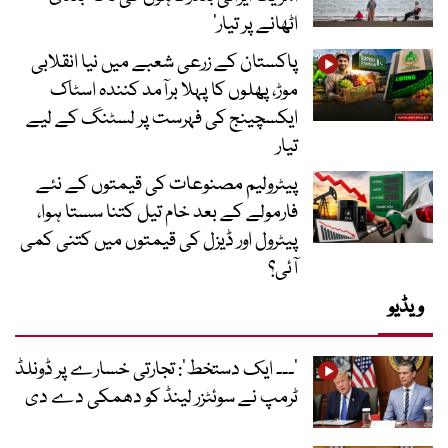
اٹھانے پر تیار‘
پاکستان کے زرعی شعبے میں نیا انقلابی
موڑ، پھلوں کا پہلا برآمد کنندہ اسٹاک
ایکسچینج کی فہرست پر لسٹنگ کے لیے
تیار
پیٹرولیم مصنوعات کی قیمتوں کے نئے
فارمولے کے بعد خام تیل کتنا سستا ہوا،
پیٹرول اور ڈیزل کی قیمتوں میں کتنی کمی
آئی؟
ویڈیو
’۔۔۔ ایک دستخط‘: تجارتی خسارے پر ڈونلڈ
ٹرمپ نے سوئٹزر لینڈ کو دھمکی دے دی