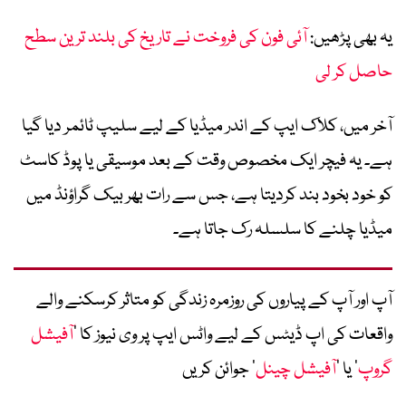
یہ بھی پڑھیں:
آئی فون کی فروخت نے تاریخ کی بلند ترین سطح
حاصل کر لی
آخر میں، کلاک ایپ کے اندر میڈیا کے لیے سلیپ ٹائمر دیا گیا
ہے۔ یہ فیچر ایک مخصوص وقت کے بعد موسیقی یا پوڈ کاسٹ
کو خود بخود بند کردیتا ہے، جس سے رات بھر بیک گراؤنڈ میں
میڈیا چلنے کا سلسلہ رک جاتا ہے۔
آپ اور آپ کے پیاروں کی روزمرہ زندگی کو متاثر کرسکنے والے
واقعات کی اپ ڈیٹس کے لیے واٹس ایپ پر وی نیوز کا ’
آفیشل
گروپ
‘ یا ’
آفیشل چینل
‘ جوائن کریں