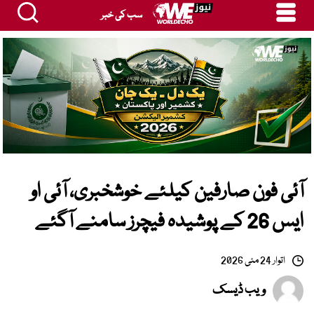
سب کی خبر
آئی فون صارفین کیلئے خوشخبری، آئی او
ایس 26 کے پوشیدہ فیچرز سامنے آگئے
اتوار 24 مئی 2026
ویب ڈیسک