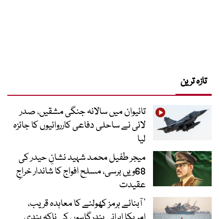
تازہ ترین
تائیوان میں سالانہ جنگی مشقیں، صدر
لائی نے ساحلی دفاعی کارروائیوں کا جائزہ
لیا
میجر طفیل محمد شہید نشانِ حیدر کی
68ویں برسی، مسلح افواج کا شاندار خراجِ
عقیدت
’ آبنائے ہرمز کھولنے کا معاہدہ قریب،
امریکا ایرانی بندرگاہوں کی ناکہ بندی