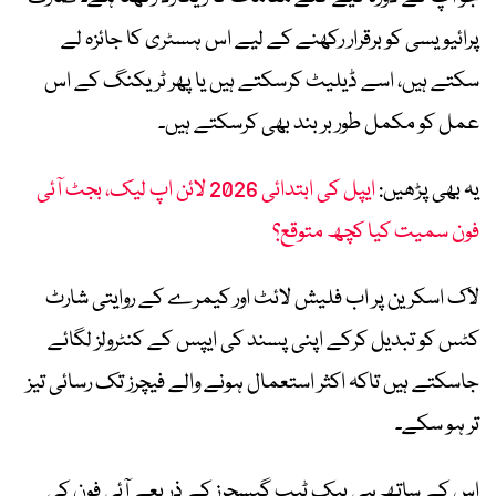
پرائیویسی کو برقرار رکھنے کے لیے اس ہسٹری کا جائزہ لے
سکتے ہیں، اسے ڈیلیٹ کرسکتے ہیں یا پھر ٹریکنگ کے اس
عمل کو مکمل طور بر بند بھی کرسکتے ہیں۔
یہ بھی پڑھیں:
ایپل کی ابتدائی 2026 لائن اپ لیک، بجٹ آئی
فون سمیت کیا کچھ متوقع؟
لاک اسکرین پر اب فلیش لائٹ اور کیمرے کے روایتی شارٹ
کٹس کو تبدیل کرکے اپنی پسند کی ایپس کے کنٹرولز لگائے
جاسکتے ہیں تاکہ اکثر استعمال ہونے والے فیچرز تک رسائی تیز
تر ہو سکے۔
اس کے ساتھ ہی بیک ٹیپ گیسچرز کے ذریعے آئی فون کی