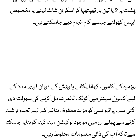
پشت پر 2 یا تین بار تھپتھپا کر اسکرین شاٹ لینے یا مخصوص
ایپس کھولنے جیسے کام انجام دیے جاسکتے ہیں۔
روزمرہ کے کاموں، کھانا پکانے یا ورزش کے دوران فوری مدد کے
لیے کنٹرول سینٹر میں کوئک ٹائمر شامل کرنے کی سہولت دی
گئی ہے۔ پرائیویسی کو مزید محفوظ بنانے کے لیے تصاویر شیئر
کرنے سے پہلے ان میں موجود لوکیشن میٹا ڈیٹا کو ہٹایا جاسکتا
ہے تاکہ آپ کی ذاتی معلومات محفوظ رہیں۔