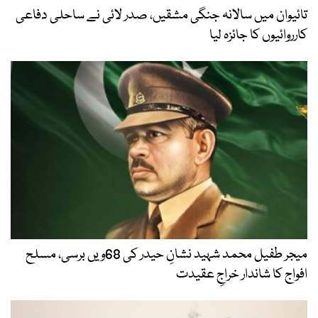
تائیوان میں سالانہ جنگی مشقیں، صدر لائی نے ساحلی دفاعی
کارروائیوں کا جائزہ لیا
میجر طفیل محمد شہید نشانِ حیدر کی 68ویں برسی، مسلح
افواج کا شاندار خراجِ عقیدت