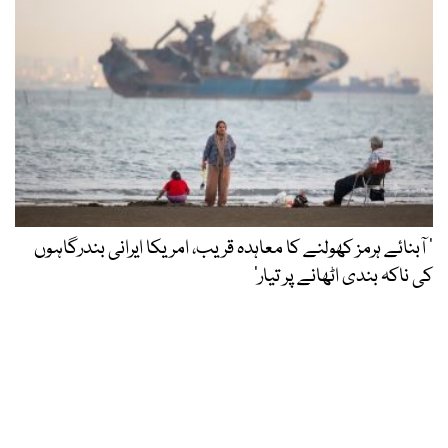
’ آبنائے ہرمز کھولنے کا معاہدہ قریب، امریکا ایرانی بندرگاہوں
کی ناکہ بندی اٹھانے پر تیار‘