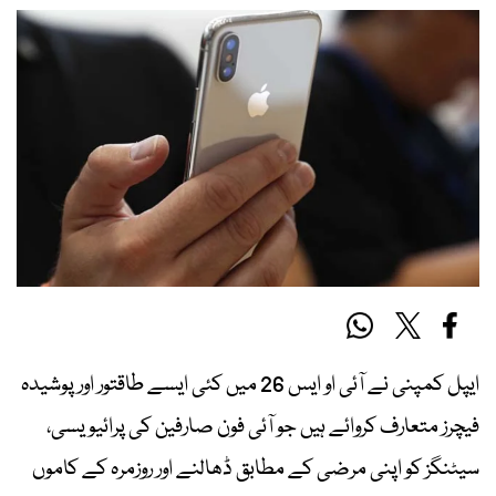
ایپل کمپنی نے آئی او ایس 26 میں کئی ایسے طاقتور اور پوشیدہ
فیچرز متعارف کروائے ہیں جو آئی فون صارفین کی پرائیویسی،
سیٹنگز کو اپنی مرضی کے مطابق ڈھالنے اور روزمرہ کے کاموں