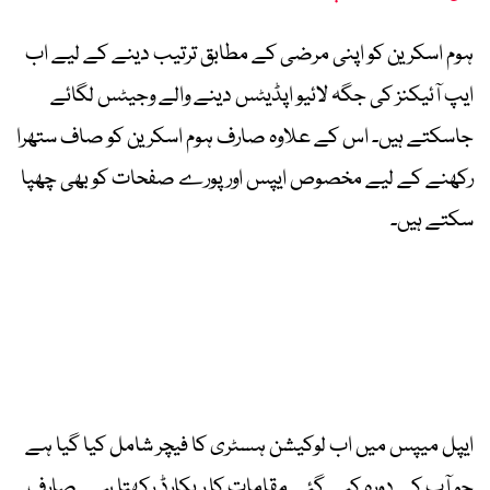
ہوم اسکرین کو اپنی مرضی کے مطابق ترتیب دینے کے لیے اب
ایپ آئیکنز کی جگہ لائیو اپڈیٹس دینے والے وجیٹس لگائے
جاسکتے ہیں۔ اس کے علاوہ صارف ہوم اسکرین کو صاف ستھرا
رکھنے کے لیے مخصوص ایپس اور پورے صفحات کو بھی چھپا
سکتے ہیں۔
ایپل میپس میں اب لوکیشن ہسٹری کا فیچر شامل کیا گیا ہے
جو آپ کے دورہ کیے گئے مقامات کا ریکارڈ رکھتا ہے۔ صارف