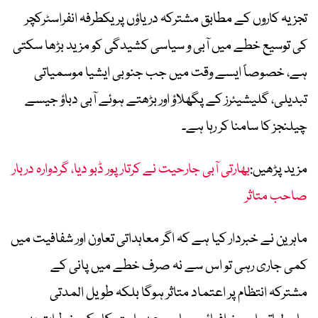
تجزیہ کاروں کے مطابق مشترکہ دریاؤں پر یکطرفہ انفراسٹرکچر
کی توسیع خطے میں آبی و سیاسی کشیدگی کو مزید بڑھا سکتی
ہے، خصوصاً ایسے وقت میں جب جنوبی ایشیا موسمیاتی
تبدیلی، گلیشیئرز کے پگھلاؤ اور بڑھتے ہوئے آبی دباؤ جیسے
چیلنجز کا سامنا کر رہا ہے۔
مزید پڑھیں:
بھارتی آبی جارحیت نے کرتارپور ڈبو دیا، گردوارہ دربار
صاحب متاثر
ماہرین نے خبردار کیا ہے کہ اگر معاہداتی تعاون اور شفافیت میں
کمی جاری رہی تو اس سے نہ صرف خطے میں پانی کے
مشترکہ انتظام پر اعتماد متاثر ہوگا بلکہ طویل المدتی