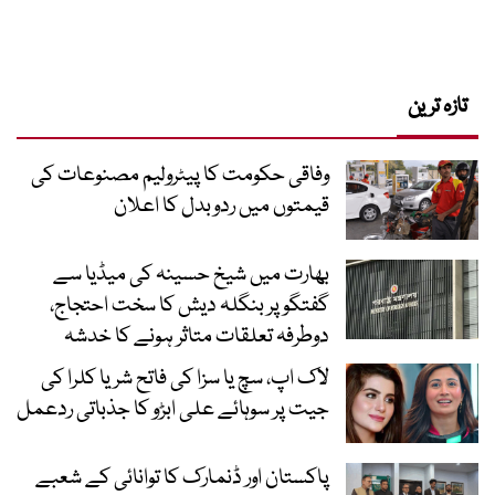
تازہ ترین
وفاقی حکومت کا پیٹرولیم مصنوعات کی
قیمتوں میں ردوبدل کا اعلان
بھارت میں شیخ حسینہ کی میڈیا سے
گفتگو پر بنگلہ دیش کا سخت احتجاج،
دوطرفہ تعلقات متاثر ہونے کا خدشہ
لاک اپ، سچ یا سزا کی فاتح شریا کلرا کی
جیت پر سوہائے علی ابڑو کا جذباتی ردعمل
پاکستان اور ڈنمارک کا توانائی کے شعبے