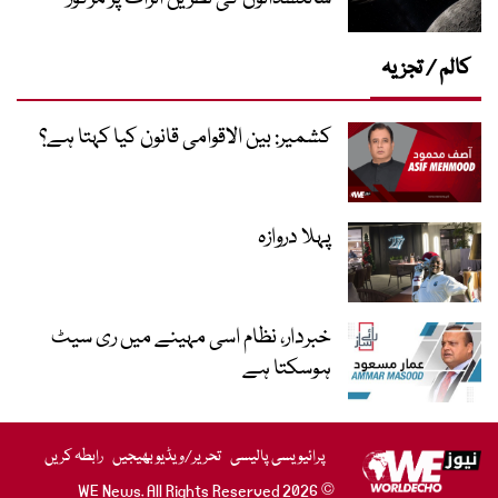
کالم / تجزیہ
کشمیر: بین الاقوامی قانون کیا کہتا ہے؟
پہلا دروازہ
خبردار، نظام اسی مہینے میں ری سیٹ
ہوسکتا ہے
پرائیویسی پالیسی
تحریر/ویڈیو بھیجیں
رابطہ کریں
© 2026 WE News. All Rights Reserved