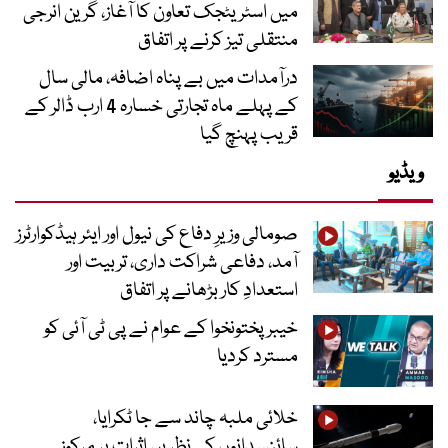
میں اسٹریٹجک تعاون کا آغاز، گرین انرجی
منتقلی تیز کرنے پر اتفاق
درآمدات میں بے پناہ اضافہ، مالی سال
کے پہلے ماہ تجارتی خسارہ 4 ارب ڈالر کے
قریب پہنچ گیا
ویڈیو
صومالی وزیرِ دفاع کی نیول اور ایئر ہیڈکوارٹرز
آمد، دفاعی شراکت داری، تربیت اور
استعدادِ کار بڑھانے پر اتفاق
خیبرپختونخوا کے عوام نے پی ٹی آئی کو
مسترد کردیا
خلائی ملبہ چاند سے جا ٹکرایا،
سائنسدانوں کی نظریں اثرات پر مرکوز