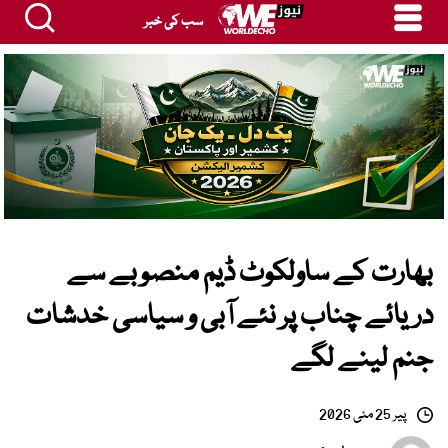
سب کی خبر
بھارت کے ساولکوٹ ڈیم منصوبے سے
دریائے چناب پر نئے آبی و سیاسی خدشات
جنم لینے لگے
پیر 25 مئی 2026