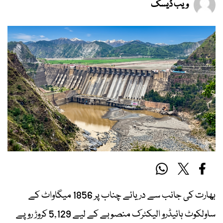
ویب ڈیسک
بھارت کی جانب سے دریائے چناب پر 1856 میگاواٹ کے
ساولکوٹ ہائیڈرو الیکٹرک منصوبے کے لیے 5,129 کروڑ روپے