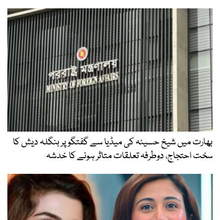
بھارت میں شیخ حسینہ کی میڈیا سے گفتگو پر بنگلہ دیش کا
سخت احتجاج، دوطرفہ تعلقات متاثر ہونے کا خدشہ