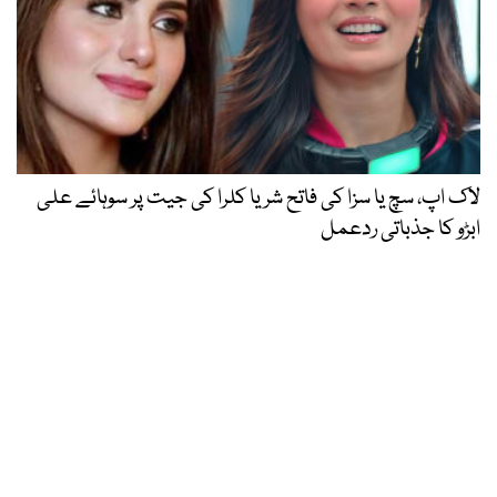
لاک اپ، سچ یا سزا کی فاتح شریا کلرا کی جیت پر سوہائے علی
ابڑو کا جذباتی ردعمل