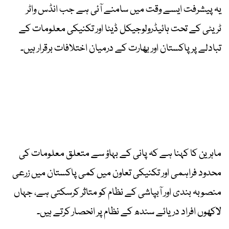
یہ پیشرفت ایسے وقت میں سامنے آئی ہے جب انڈس واٹر
ٹریٹی کے تحت ہائیڈرولوجیکل ڈیٹا اور تکنیکی معلومات کے
تبادلے پر پاکستان اور بھارت کے درمیان اختلافات برقرار ہیں۔
ماہرین کا کہنا ہے کہ پانی کے بہاؤ سے متعلق معلومات کی
محدود فراہمی اور تکنیکی تعاون میں کمی پاکستان میں زرعی
منصوبہ بندی اور آبپاشی کے نظام کو متاثر کرسکتی ہے، جہاں
لاکھوں افراد دریائے سندھ کے نظام پر انحصار کرتے ہیں۔