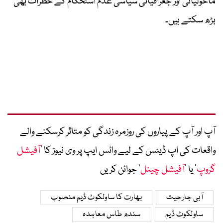
ماحولیاتی اور جغرافیائی سیاسی عدم استحکام کے خطرات بھی
بڑھ سکتے ہیں۔
آپ اور آپ کے پیاروں کی روزمرہ زندگی کو متاثر کرسکنے والے
واقعات کی اپ ڈیٹس کے لیے واٹس ایپ پر وی نیوز کا ’
آفیشل
گروپ
‘ یا ’
آفیشل چینل
‘ جوائن کریں
آبی جارحیت
بھارت کا ساولکوٹ ڈیم منصوب
ساولکوٹ ڈیم
سندھ طاس معاہدہ