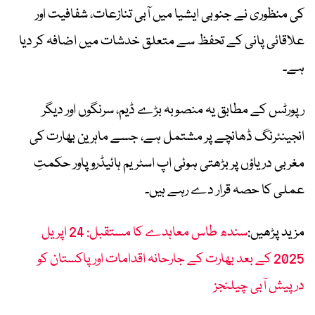
کی منظوری نے جنوبی ایشیا میں آبی تنازعات، شفافیت اور
علاقائی پانی کے تحفظ سے متعلق خدشات میں اضافہ کر دیا
ہے۔
رپورٹس کے مطابق یہ منصوبہ بڑے ڈیم، سرنگوں اور دیگر
انجینئرنگ ڈھانچے پر مشتمل ہے، جسے ماہرین بھارت کی
مغربی دریاؤں پر بڑھتی ہوئی اپ اسٹریم ہائیڈرو پاور حکمتِ
عملی کا حصہ قرار دے رہے ہیں۔
مزید پڑھیں:
سندھ طاس معاہدے کا مستقبل: 24 اپریل
2025 کے بعد بھارت کے جارحانہ اقدامات اور پاکستان کو
درپیش آبی چیلنجز