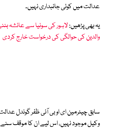
عدالت میں کوئی جانبداری نہیں۔
یہ بھی پڑھیں:
لاہور کی سونیا سے عائشہ بننے
والدین کی حوالگی کی درخواست خارج کردی
سابق چیئرمین ای او بی آئی ظفر گوندل عدالت
وکیل موجود نہیں، اس لیے ان کا موقف سنے ب