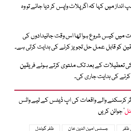
داز میں کہا کہ اگر پلاٹ واپس کر دیا جائے تو وہ
میں کیس شروع ہوا تھا اس وقت جائیدادوں کی
ین کو قابل عمل حل تجویز کرنے کی ہدایت کرتی ہے۔
 تعطیلات کے بعد تک ملتوی کرتے ہوئے فریقین
نے کی ہدایت جاری کی۔
متاثر کرسکنے والے واقعات کی اپ ڈیٹس کے لیے واٹس
نل
‘ جوائن کریں
 ظفر
جسٹس امین الدین خان
ظفر گوندل