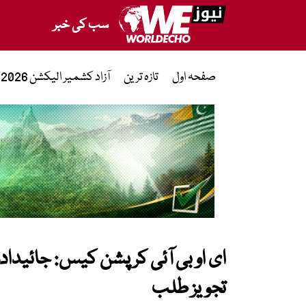
سب کی خبر
صفحہ اول
تازہ ترین
آزاد کشمیر الیکشن 2026
ای او بی آئی کرپشن کیس: جائیدا
تجویز طلب