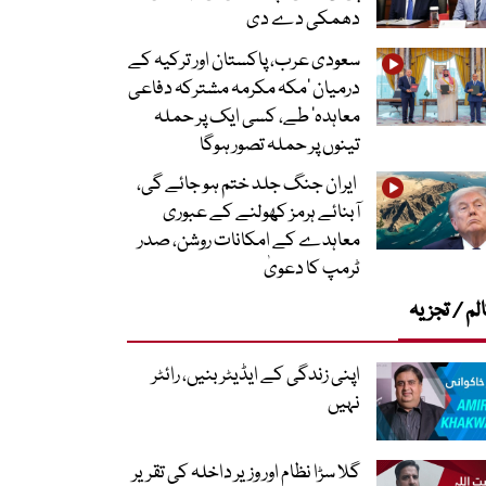
دھمکی دے دی
سعودی عرب، پاکستان اور ترکیہ کے
درمیان ’مکہ مکرمہ مشترکہ دفاعی
معاہدہ‘ طے، کسی ایک پر حملہ
تینوں پر حملہ تصور ہوگا
ایران جنگ جلد ختم ہو جائے گی،
آبنائے ہرمز کھولنے کے عبوری
معاہدے کے امکانات روشن، صدر
ٹرمپ کا دعویٰ
لم / تجزیہ
اپنی زندگی کے ایڈیٹر بنیں، رائٹر
نہیں
گلا سڑا نظام اور وزیر داخلہ کی تقریر