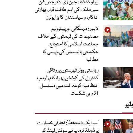
’یو ٹو کنگنا‘: جین زی ’گٹر جنریشن‘
سے ملک کی اہم طاقت قرار، بھارتی
اداکارہ و سیاستدان کا بڑا یوٹرن
لاہور : مہنگائی اور پیٹرولیم
مصنوعات کی قیمتوں کے خلاف
جماعت اسلامی کا احتجاج،
حکومتی پالیسیوں کی واپسی کا
مطالبہ
ریاستی ووٹر فہرستوں پر وفاقی
کنٹرول کی کوشش پھر ناکام، ٹرمپ
انتظامیہ کوعدالت میں مسلسل
21 ویں شکست
ڈیو
’۔۔۔ ایک دستخط‘: تجارتی خسارے
پر ڈونلڈ ٹرمپ نے سوئٹزر لینڈ کو