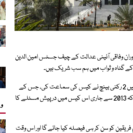
ران وفاقی آئینی عدالت کے چیف جسٹس امین الدین
کے گناہ و ثواب میں ہم سب شریک ہیں۔
چیف جسٹس امین الدین خان کی سربراہی میں 2 رکنی بینچ نے کیس کی سماعت کی، جس کے
دوران جسٹس امین الدین خان نے سوال اٹھایا کہ 2013 سے جاری اس کیس میں درپیش مسئلے کا
وی
فریقین کو سن کر ہی فیصلہ کیا جائے گا اور اس وقت