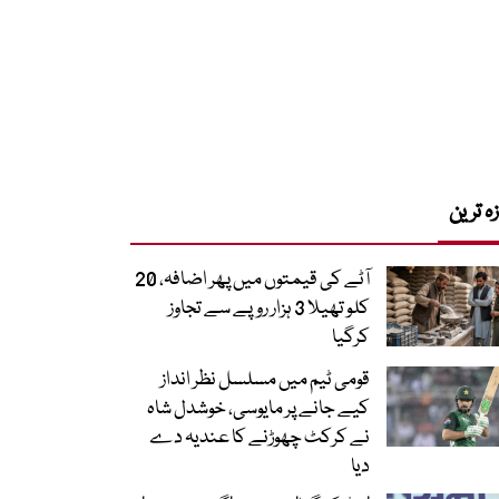
زہ ترین
آٹے کی قیمتوں میں پھر اضافہ، 20
کلو تھیلا 3 ہزار روپے سے تجاوز
کرگیا
قومی ٹیم میں مسلسل نظر انداز
کیے جانے پر مایوسی، خوشدل شاہ
نے کرکٹ چھوڑنے کا عندیہ دے
دیا