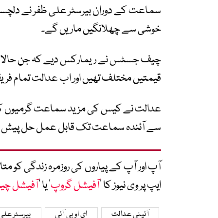
سماعت کے دوران بیرسٹر علی ظفر نے دلچسپ ان
خوشی سے چھلانگیں ماریں گے۔
چیف جسٹس نے ریمارکس دیے کہ جن حالات 
قیمتیں مختلف تھیں اور اب عدالت تمام فریق
عدالت نے کیس کی مزید سماعت گرمیوں کی
سے آئندہ سماعت تک قابل عمل حل پیش کر
آپ اور آپ کے پیاروں کی روزمرہ زندگی کو 
ایپ پر وی نیوز کا ’
آفیشل گروپ
‘ یا ’
آفیشل چی
آئینی عدالت
ای او بی آئی
بیرسٹر علی