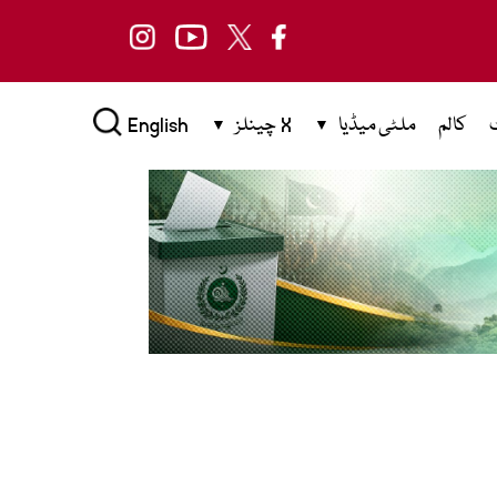
کالم
ملٹی میڈیا
X چینلز
English