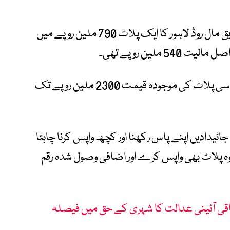
بیرسٹر علی ظفر نے بتایا کہ استغاثے کے مطابق مال روڈ لاہور کا ایک پلاٹ 790 ملین روپے میں
ملین روپے تھی۔
انہوں نے مزید کہا کہ ایک مؤکل کے مطابق اسی پلاٹ کی موجودہ قیمت 2300 ملین روپے تک
 جائیدادیں اپنے پاس رکھنا اور کچھ واپس کرنا چاہتا
وہ پلاٹ بھی واپس کرے اور اضافی وصول شدہ رقم
اقی آئینی عدالت کا شہری کے حق میں فیصلہ