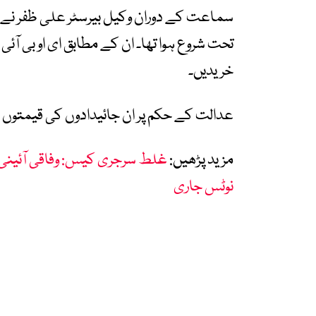
سماعت کے دوران وکیل بیرسٹر علی ظفر نے د
خریدیں۔
عدالت کے حکم پر ان جائیدادوں کی قیمتوں کا
مزید پڑھیں:
غلط سرجری کیس: وفاقی آئینی ع
نوٹس جاری