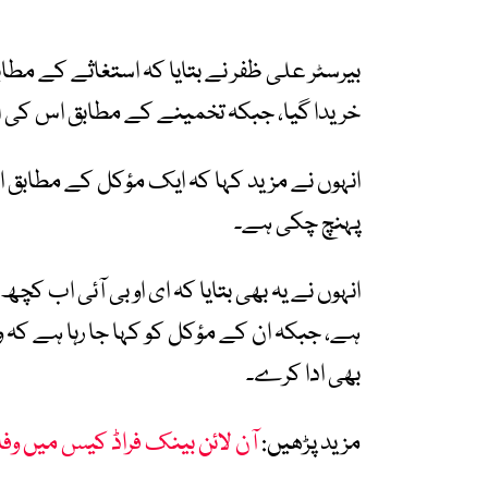
خریدا گیا، جبکہ تخمینے کے مطابق اس کی اصل مالیت 540 
پہنچ چکی ہے۔
انہوں نے یہ بھی بتایا کہ ای او بی آئی اب کچھ
ہے، جبکہ ان کے مؤکل کو کہا جا رہا ہے کہ 
بھی ادا کرے۔
مزید پڑھیں:
آن لائن بینک فراڈ کیس میں وف