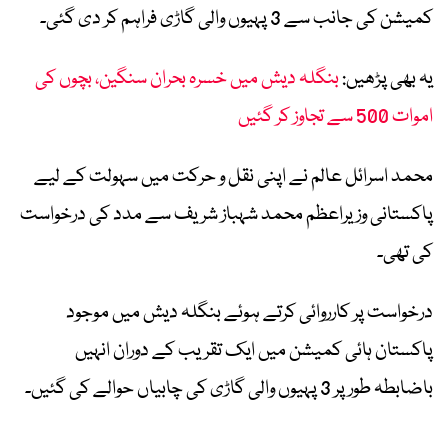
کمیشن کی جانب سے 3 پہیوں والی گاڑی فراہم کر دی گئی۔
یہ بھی پڑھیں:
بنگلہ دیش میں خسرہ بحران سنگین، بچوں کی
اموات 500 سے تجاوز کر گئیں
محمد اسرائل عالم نے اپنی نقل و حرکت میں سہولت کے لیے
پاکستانی وزیراعظم محمد شہباز شریف سے مدد کی درخواست
کی تھی۔
درخواست پر کارروائی کرتے ہوئے بنگلہ دیش میں موجود
پاکستان ہائی کمیشن میں ایک تقریب کے دوران انہیں
باضابطہ طور پر 3 پہیوں والی گاڑی کی چابیاں حوالے کی گئیں۔