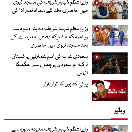
وزیراعظم شہباز شریف کی مسجد نبویؐ
میں حاضری، وفد کے ہمراہ نماز ادا کی
وزیراعظم شہباز شریف مدینہ منورہ سے
روانہ، مکہ مشترکہ دفاعی معاہدے کے
بعد مسجد نبویؐ میں حاضری
سعودی عرب کی اہم عمارتیں پاکستان،
ترکیہ اور سعودی پرچموں سے جگمگا
اٹھیں
پرانی کتابوں کا اتوار بازار
ویڈیو
وزیراعظم شہباز شریف مدینہ منورہ سے