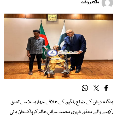
مقتدر راشد
بنگلہ دیش کے ضلع رنگپور کے علاقے جھاربسلا سے تعلق
رکھنے والے معذور شہری محمد اسرائل عالم کو پاکستان ہائی