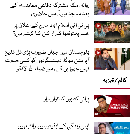
روانہ، مکہ مشترکہ دفاعی معاہدے کے
بعد مسجد نبویؐ میں حاضری
پی ٹی آئی اسلام آباد مارچ کے اعلان پر
خیبر پختونخوا کے اراکین کیا کہتے ہیں؟
بلوچستان میں جہاں ضرورت پڑی فل فلیج
آپریشن ہوگا، دہشتگردوں کو کسی صورت
نہیں چھوڑیں گے، میر ضیاء اللہ لانگو
کالم / تجزیہ
پرانی کتابوں کا اتوار بازار
اپنی زندگی کے ایڈیٹر بنیں، رائٹر نہیں