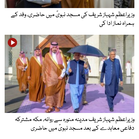
وزیراعظم شہباز شریف کی مسجد نبویؐ میں حاضری، وفد کے
ہمراہ نماز ادا کی
وزیراعظم شہباز شریف مدینہ منورہ سے روانہ، مکہ مشترکہ
دفاعی معاہدے کے بعد مسجد نبویؐ میں حاضری