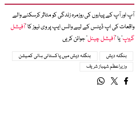
آپ اور آپ کے پیاروں کی روزمرہ زندگی کو متاثر کرسکنے والے
واقعات کی اپ ڈیٹس کے لیے واٹس ایپ پر وی نیوز کا ’
آفیشل
گروپ
‘ یا ’
آفیشل چینل
‘ جوائن کریں
بنگلہ دیش
بنگلہ دیش میں پاکستانی ہائی کمیشن
وزیراعظم شہباز شریف