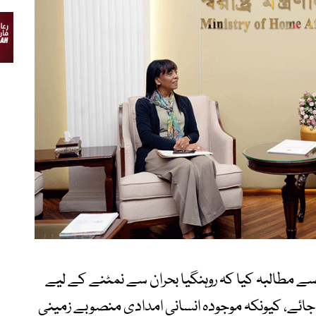
 سے مطالبہ کیا کہ روہنگیا بحران سے نمٹنے کے لیے
ا جائے، کیونکہ موجودہ انسانی امدادی منصوبے زمینی