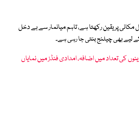
نقل مکانی پر یقین رکھتا ہے، تاہم میانمار سے بے دخل
 لیے بھی چیلنج بنتی جا رہی ہے۔
ینوں کی تعداد میں اضافہ، امدادی فنڈز میں نمایاں