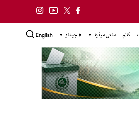
کالم
ملٹی میڈیا
X چینلز
English