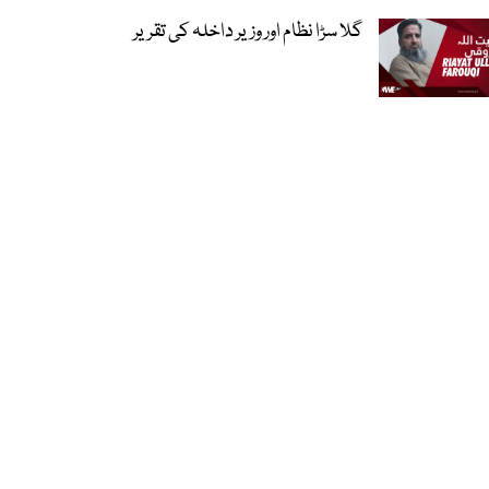
گلا سڑا نظام اور وزیر داخلہ کی تقریر