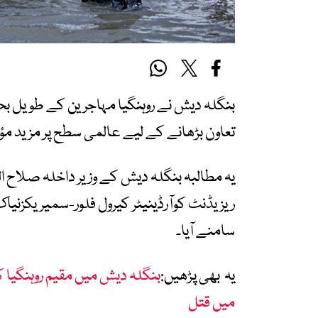
بنگلہ دیش نے روہنگیا مہاجرین کے طویل بحر
تعاون بڑھانے کے لیے عالمی سطح پر مزید مؤثر 
یہ مطالبہ بنگلہ دیش کے وزیر داخلہ صلاح ال
ریزیڈنٹ کوآرڈینیٹر کیرول فلور-سمیریکزنیا
سامنے آیا۔
یہ بھی پڑھیں:
بنگلہ دیش میں مقیم روہنگیا ک
میں قتل