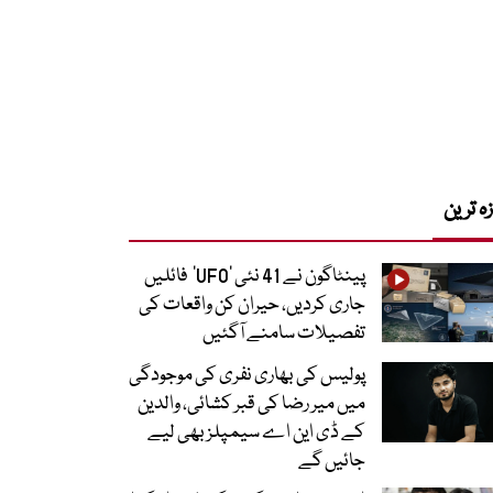
زہ ترین
پینٹاگون نے 41 نئی ’UFO‘ فائلیں
جاری کردیں، حیران کن واقعات کی
تفصیلات سامنے آگئیں
پولیس کی بھاری نفری کی موجودگی
میں میر رضا کی قبر کشائی، والدین
کے ڈی این اے سیمپلز بھی لیے
جائیں گے