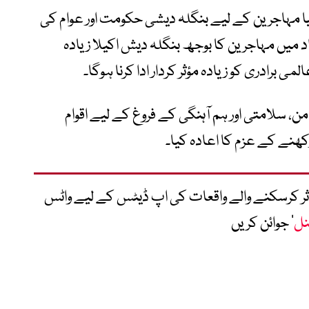
گیا مہاجرین کے لیے بنگلہ دیشی حکومت اور عوام کی
اد میں مہاجرین کا بوجھ بنگلہ دیش اکیلا زیادہ
برادری کو زیادہ مؤثر کردار ادا کرنا ہوگا۔
ن، سلامتی اور ہم آہنگی کے فروغ کے لیے اقوام
ھنے کے عزم کا اعادہ کیا۔
متاثر کرسکنے والے واقعات کی اپ ڈیٹس کے لیے واٹس
نل
‘ جوائن کریں