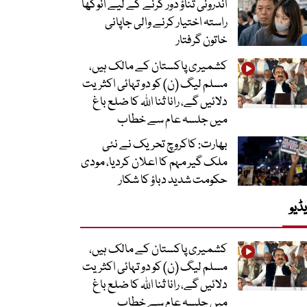
اندرونی تناؤ دور کرنے کے لیے انوکھا
راستہ اختیار کرنے والی جاپانی
خاتون گرفتار
کشمیری پاکستان کے مالک ہیں،
مسلم لیگ (ن) کو دو تہائی اکثریت
دلائیں گے، رانا ثنا اللہ کا ضلع باغ
میں جلسہ عام سے خطاب
بھارت: کاکروچ تحریک نے نئی
ملک گیر مہم کا اعلان کردیا، مودی
حکومت شدید دباؤ کا شکار
ڈیو
کشمیری پاکستان کے مالک ہیں،
مسلم لیگ (ن) کو دو تہائی اکثریت
دلائیں گے، رانا ثنا اللہ کا ضلع باغ
میں جلسہ عام سے خطاب