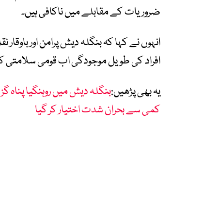
ضروریات کے مقابلے میں ناکافی ہیں۔
انہوں نے کہا کہ بنگلہ دیش پرامن اور باوقار 
افراد کی طویل موجودگی اب قومی سلامتی کے
یہ بھی پڑھیں:
بنگلہ دیش میں روہنگیا پناہ گز
کمی سے بحران شدت اختیار کر گیا