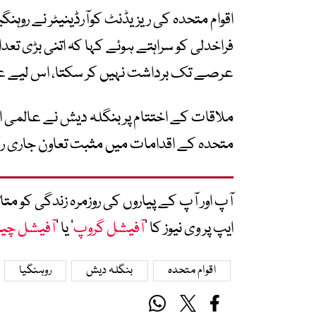
اقوام متحدہ کی ریزیڈنٹ کوآرڈینیٹر نے روہن
فراخدلی کو سراہتے ہوئے کہا کہ اتنی بڑی تعد
عرصے تک برداشت نہیں کر سکتا، اس لیے عالمی 
ملاقات کے اختتام پر بنگلہ دیش نے عالمی ام
متحدہ کے اقدامات میں مثبت تعاون جاری رک
آپ اور آپ کے پیاروں کی روزمرہ زندگی کو 
ایپ پر وی نیوز کا ’
آفیشل گروپ
‘ یا ’
آفیشل چی
اقوام متحدہ
بنگلہ دیش
روہنگیا