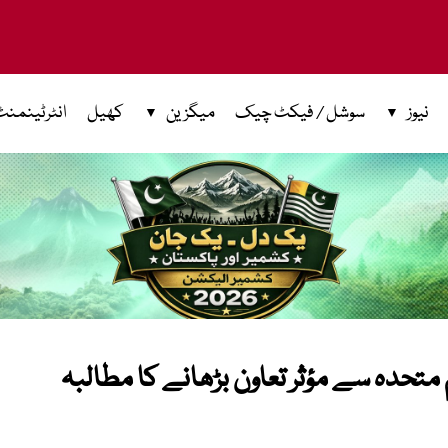
نیوز
سوشل / فیکٹ چیک
میگزین
کھیل
انٹرٹینمنٹ
م متحدہ سے مؤثر تعاون بڑھانے کا مطالبہ