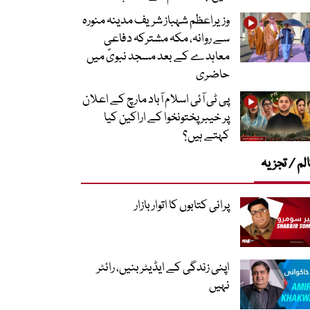
وزیراعظم شہباز شریف مدینہ منورہ
سے روانہ، مکہ مشترکہ دفاعی
معاہدے کے بعد مسجد نبویؐ میں
حاضری
پی ٹی آئی اسلام آباد مارچ کے اعلان
پر خیبر پختونخوا کے اراکین کیا
کہتے ہیں؟
لم / تجزیہ
پرانی کتابوں کا اتوار بازار
اپنی زندگی کے ایڈیٹر بنیں، رائٹر
نہیں