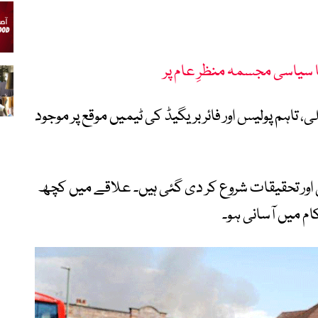
 سیاسی مجسمہ منظرِ عام پر
اہم پولیس اور فائر بریگیڈ کی ٹیمیں موقع پر موجود
اور تحقیقات شروع کر دی گئی ہیں۔ علاقے میں کچھ
ام میں آسانی ہو۔