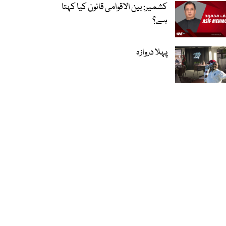
کشمیر: بین الاقوامی قانون کیا کہتا
ہے؟
پہلا دروازہ