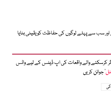
ور سب سے پہلے لوگوں کی حفاظت کو یقینی بنایا
متاثر کرسکنے والے واقعات کی اپ ڈیٹس کے لیے واٹس
نل
‘ جوائن کریں
گی