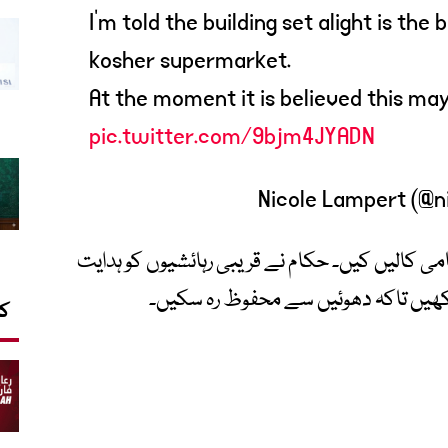
I’m told the building set alight is th
kosher supermarket.
At the moment it is believed this may 
pic.twitter.com/9bjm4JYADN
ہلی بار ہنگامی کالیں کیں۔ حکام نے قریبی رہائشیوں کو ہدایت
رکھیں تاکہ دھوئیں سے محفوظ رہ سکیں۔
کا