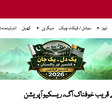
نیوز
سوشل / فیکٹ چیک
میگزین
کھیل
انٹرٹینمنٹ
ے قریب خوفناک آگ، ریسکیو آپریشن