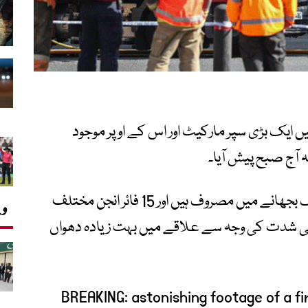
 ایک بڑی سپر مارکیٹ اور اس کے اوپر موجود
 آج صبح پیش آیا۔
فائر بریگیڈ کے مطابق تقریباً 100 فائر فائٹرز آگ بجھانے میں مصروف ہیں اور 15 فائر انجن مختلف
وی
کی شدت کی وجہ سے علاقے میں بہت زیادہ دھواں
BREAKING: astonishing footage of a fi