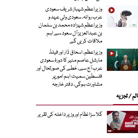
وزیراعظم شہباز شریف سعودی
عرب روانہ، سعودی ولی عہد و
وزیراعظم شہزادہ محمد بن سلمان
بن عبدالعزیز آل سعود سے اہم
ملاقات کریں گے
وزیراعظم، اسحاق ڈار اور فیلڈ
مارشل عاصم منیر کا دورۂ سعودی
عرب آج سے، خطے کی صورتحال اور
فلسطین سمیت اہم امور پر
مشاورت ہوگی، دفتر خارجہ
لم / تجزیہ
گلا سڑا نظام اور وزیر داخلہ کی تقریر