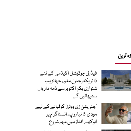
زہ ترین
فیڈرل جوڈیشل اکیڈمی کے نئے
ڈائریکٹر جنرل مقرر، جہانزیب
شنواری یکم اکتوبر سے ذمہ داریاں
سنبھالیں گے
’جنریشن زی ووٹرز‘ کو لبانے کے لیے
مودی کا نیا روپ، انسٹاگرام پر
انوکھے انداز میں مہم شروع