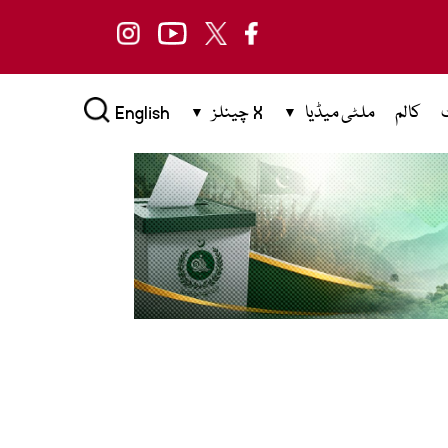
کالم
ملٹی میڈیا
X چینلز
English