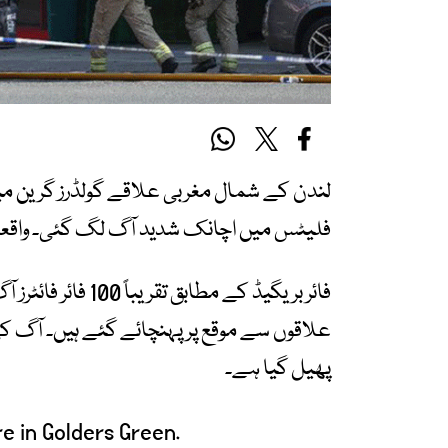
لندن کے شمال مغربی علاقے گولڈرز گرین میں
فلیٹس میں اچانک شدید آگ لگ گئی۔ واقعہ
علاقوں سے موقع پر پہنچائے گئے ہیں۔ آگ 
پھیل گیا ہے۔
re in Golders Green.