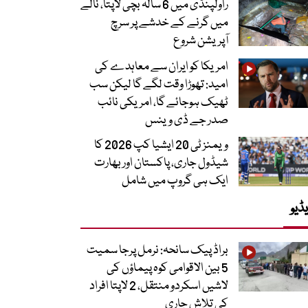
راولپنڈی میں 6 سالہ بچی لاپتا، نالے
میں گرنے کے خدشے پر سرچ
آپریشن شروع
امریکا کو ایران سے معاہدے کی
امید: تھوڑا وقت لگے گا لیکن سب
ٹھیک ہوجائے گا، امریکی نائب
صدر جے ڈی وینس
ویمنز ٹی 20 ایشیا کپ 2026 کا
شیڈول جاری، پاکستان اور بھارت
ایک ہی گروپ میں شامل
ڈیو
براڈ پیک سانحہ: نرمل پرجا سمیت
5 بین الاقوامی کوہ پیماؤں کی
لاشیں اسکردو منتقل، 2 لاپتا افراد
کی تلاش جاری