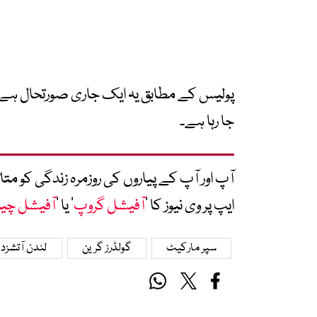
پولیس کے مطابق یہ ایک جاری صورتحال ہے ا
جا رہا ہے۔
آپ اور آپ کے پیاروں کی روزمرہ زندگی کو 
ایپ پر وی نیوز کا ’
آفیشل گروپ
‘ یا ’
آفیشل چی
سپر مارکیٹ
گولڈرز گرین
لندن آتشزد