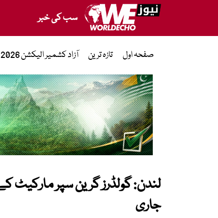
سب کی خبر
صفحہ اول
تازہ ترین
آزاد کشمیر الیکشن 2026
لندن: گولڈرز گرین سپر مارکیٹ ک
جاری