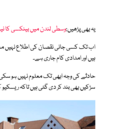
یہ بھی پڑھیں:
وسطی لندن میں بینکسی کا نیا
اب تک کسی جانی نقصان کی اطلاع نہیں ملی، ت
ہیں اور امدادی کام جاری ہے۔
حادثے کی وجہ ابھی تک معلوم نہیں ہو سکی 
سڑکیں بھی بند کر دی گئی ہیں تاکہ ریسکیو ک