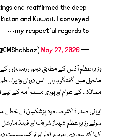
ngs and reaffirmed the deep-
kistan and Kuwait. I conveyed
my respectful regards to…
May 27, 2026
— Shehbaz Sharif (@CMShehbaz)
وزیراعظم آفس کے مطابق دونوں رہنماؤں کے 
ماحول میں گفتگو ہوئی۔ اس دوران وزیراعظم 
ممالک کے عوام اور پوری مسلم اُمہ کے لیے 
ایرانی صدر ڈاکٹر مسعود پزشکیان نے خطے می
ہوئے وزیراعظم شہباز شریف اور فیلڈ مارشل 
کہا کہ سعودی عرب، قطر اور ترکیہ سمیت د