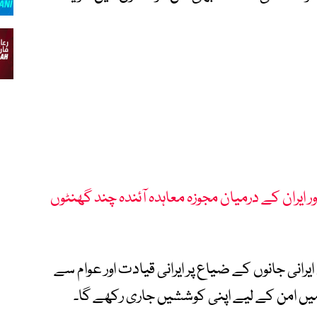
ر ایران کے درمیان مجوزہ معاہدہ آئندہ چند گھنٹوں
رانی جانوں کے ضیاع پر ایرانی قیادت اور عوام سے
 میں امن کے لیے اپنی کوششیں جاری رکھے گا۔