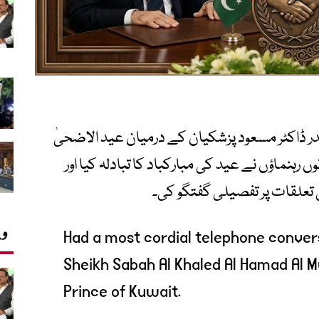
ر ڈاکٹر مسعود پزشکیان کے درمیان عید الاضحیٰ
 رہنماؤں نے عید کی مبارکباد کا تبادلہ کیا اور
علقات پر تفصیلی گفتگو کی۔
وی
Had a most cordial telephone convers
Sheikh Sabah Al Khaled Al Hamad Al 
Prince of Kuwait.