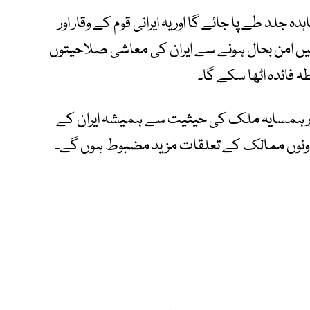
ہ جلد طے پا جائے گا اور یہ ایرانی قوم کے وقار اور
ں امن بحال ہونے سے ایران کی معاشی صلاحیتوں
فائدہ اٹھا سکے گا۔
 اور ہمسایہ ملک کی حیثیت سے ہمیشہ ایران کے
د دونوں ممالک کے تعلقات مزید مضبوط ہوں گے۔