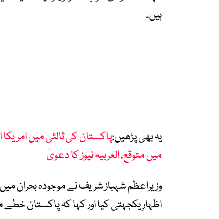
ہیں۔
یہ بھی پڑھیں:
پاکستان کی ثالثی میں امریکا او
میں متوقع، العربیہ نیوز کا دعویٰ
وزیراعظم شہباز شریف نے موجودہ بحران میں ای
اظہارِ یکجہتی کیا اور کہا کہ پاکستان خطے