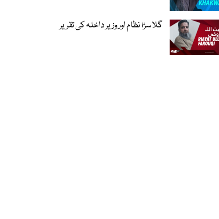
گلا سڑا نظام اور وزیر داخلہ کی تقریر