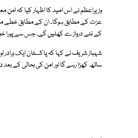
وزیراعظم نے اس امید کا اظہار کیا کہ امن معاہد
عزت کے مطابق ہوگا۔ ان کے مطابق خطے می
کے نئے دروازے کھلیں گے، جس سے پورا خطہ 
شہباز شریف نے کہا کہ پاکستان ایک برادر
ساتھ کھڑا رہے گا اور امن کی بحالی کے بع