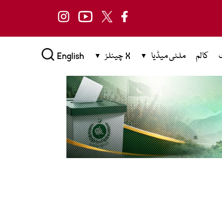
کالم
ملٹی میڈیا
X چینلز
English