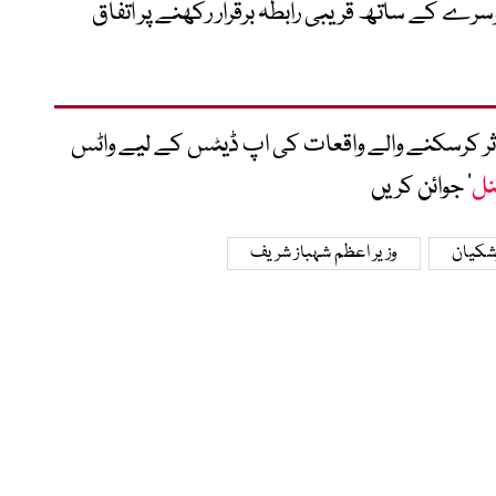
سرے کے ساتھ قریبی رابطہ برقرار رکھنے پر اتفاق
متاثر کرسکنے والے واقعات کی اپ ڈیٹس کے لیے واٹس
نل
‘ جوائن کریں
شکیان
وزیر اعظم شہباز شریف