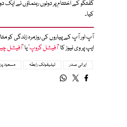
گفتگو کے اختتام پر دونوں رہنماؤں نے ایک دو
کیا۔
آپ اور آپ کے پیاروں کی روزمرہ زندگی کو 
ایپ پر وی نیوز کا ’
آفیشل گروپ
‘ یا ’
آفیشل چی
ایرانی صدر
ٹیلیفونک رابطہ
مسعود پز