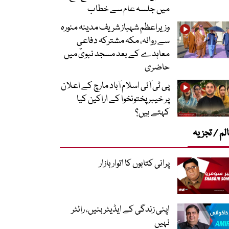
میں جلسہ عام سے خطاب
وزیراعظم شہباز شریف مدینہ منورہ
سے روانہ، مکہ مشترکہ دفاعی
معاہدے کے بعد مسجد نبویؐ میں
حاضری
پی ٹی آئی اسلام آباد مارچ کے اعلان
پر خیبر پختونخوا کے اراکین کیا
کہتے ہیں؟
لم / تجزیہ
پرانی کتابوں کا اتوار بازار
اپنی زندگی کے ایڈیٹر بنیں، رائٹر
نہیں