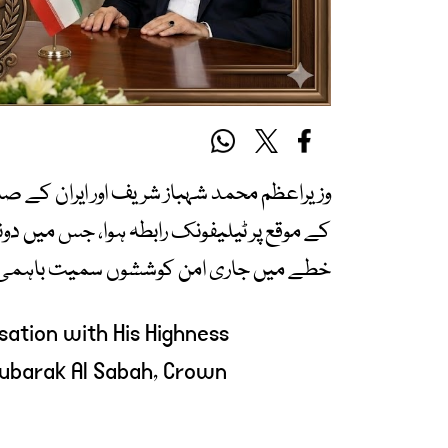
وزیراعظم محمد شہباز شریف اور ایران کے صد
کے موقع پر ٹیلیفونک رابطہ ہوا، جس میں دونوں
خطے میں جاری امن کوششوں سمیت باہمی ت
ation with His Highness
Mubarak Al Sabah, Crown