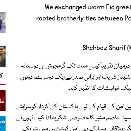
We exchanged warm Eid greeti
rooted brotherly ties between Pa
درمیان تقریباً تیس منٹ تک گرمجوش اور دوستانہ
کا
شہباز شریف اور ایرانی صدر نے ایک دوسرے، دونوں
نیک خواہشات کا اظہار کیا۔
ں امن کے قیام کے لیے پاکستان کے کردار کو سراہتے
سید عاصم منیر کا خصوصی شکریہ ادا کیا۔ انہوں نے
یگر علاقائی ممالک بھی امن کوششوں میں شریک