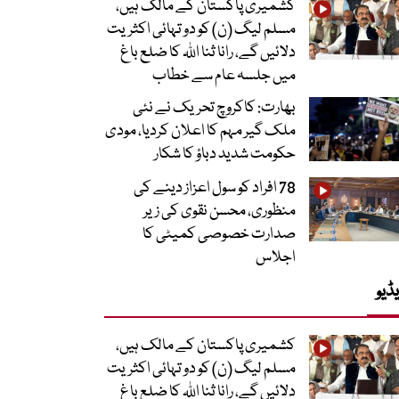
کشمیری پاکستان کے مالک ہیں،
مسلم لیگ (ن) کو دو تہائی اکثریت
دلائیں گے، رانا ثنا اللہ کا ضلع باغ
میں جلسہ عام سے خطاب
بھارت: کاکروچ تحریک نے نئی
ملک گیر مہم کا اعلان کردیا، مودی
حکومت شدید دباؤ کا شکار
78 افراد کو سول اعزاز دینے کی
منظوری، محسن نقوی کی زیر
صدارت خصوصی کمیٹی کا
اجلاس
ڈیو
کشمیری پاکستان کے مالک ہیں،
مسلم لیگ (ن) کو دو تہائی اکثریت
دلائیں گے، رانا ثنا اللہ کا ضلع باغ