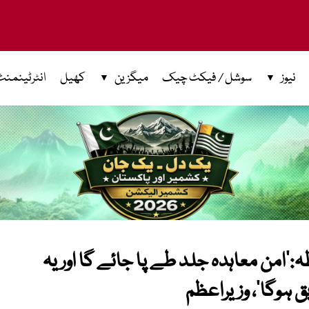
نیوز
سوشل / فیکٹ چیک
میگزین
کھیل
انٹرٹینمنٹ
:’امن معاہدہ جلد طے پا جائے گا اور یہ
ق ہوگا‘، وزیراعظم