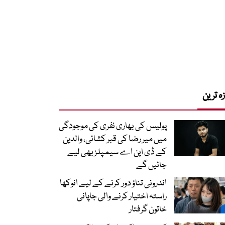
زہ ترین
پولیس کی بھاری نفری کی موجودگی
میں میر رضا کی قبر کشائی، والدین
کے ڈی این اے سیمپلز بھی لیے
جائیں گے
اندرونی تناؤ دور کرنے کے لیے انوکھا
راستہ اختیار کرنے والی جاپانی
خاتون گرفتار