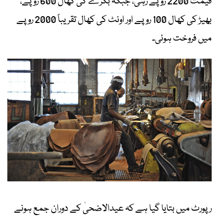
قیمت 2200 روپے رہی، جبکہ بکرے کی کھال 600 روپے،
بھیڑ کی کھال 100 روپے اور اونٹ کی کھال تقریباً 2000 روپے
میں فروخت ہوئی۔
رپورٹ میں بتایا گیا ہے کہ عیدالاضحیٰ کے دوران جمع ہونے