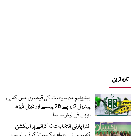
تازہ ترین
پیٹرولیم مصنوعات کی قیمتوں میں کمی،
پیٹرول 2 روپے 20 پیسے اور ڈیزل ڈیڑھ
روپے فی لیٹر سستا
انٹرا پارٹی انتخابات نہ کرانے پر الیکشن
کمیشن نے ’عوام پاکستان‘ کو ڈی لسٹ