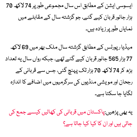
ایسوسی ایشن کے مطابق اس سال مجموعی طور پر 74 لاکھ 70
ہزار جانور قربان کیے گئے، جو گزشتہ سال کے مقابلے میں
نمایاں طور پر زیادہ ہیں۔
میڈیا رپورٹس کے مطابق گزشتہ سال ملک بھر میں 69 لاکھ
77 ہزار 565 جانور قربان کیے گئے تھے، جبکہ رواں سال یہ تعداد
بڑھ کر 74 لاکھ 70 ہزار تک پہنچ گئی، جس سے قربانی کے
رجحان اور مویشی منڈیوں کی سرگرمیوں میں اضافے کا اندازہ
لگایا جا سکتا ہے۔
یہ بھی پڑھیں:
پاکستان میں قربانی کی کھالیں کیسے جمع کی
جاتی ہیں اور ان کا کیا کیا جاتا ہے؟