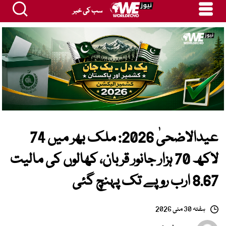
سب کی خبر
عیدالاضحیٰ 2026: ملک بھر میں 74
لاکھ 70 ہزار جانور قربان، کھالوں کی مالیت
8.67 ارب روپے تک پہنچ گئی
ہفتہ 30 مئی 2026