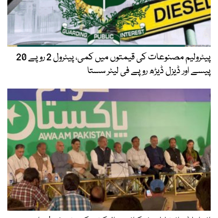
پیٹرولیم مصنوعات کی قیمتوں میں کمی، پیٹرول 2 روپے 20
پیسے اور ڈیزل ڈیڑھ روپے فی لیٹر سستا