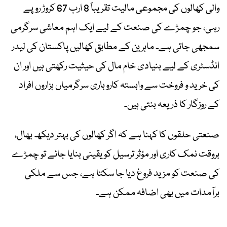
والی کھالوں کی مجموعی مالیت تقریباً 8 ارب 67 کروڑ روپے
رہی، جو چمڑے کی صنعت کے لیے ایک اہم معاشی سرگرمی
سمجھی جاتی ہے۔ ماہرین کے مطابق کھالیں پاکستان کی لیدر
انڈسٹری کے لیے بنیادی خام مال کی حیثیت رکھتی ہیں اور ان
کی خرید و فروخت سے وابستہ کاروباری سرگرمیاں ہزاروں افراد
کے روزگار کا ذریعہ بنتی ہیں۔
صنعتی حلقوں کا کہنا ہے کہ اگر کھالوں کی بہتر دیکھ بھال،
بروقت نمک کاری اور مؤثر ترسیل کو یقینی بنایا جائے تو چمڑے
کی صنعت کو مزید فروغ دیا جا سکتا ہے، جس سے ملکی
برآمدات میں بھی اضافہ ممکن ہے۔