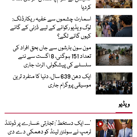
کردیا
اسمارٹ چشموں سے خفیہ ریکارڈنگ:
لوگ ویڈیو رکوانے کے لیے ڈزنی کے گانے
کیوں گانے لگے؟
مون سون بارشوں سے جاں بحق افراد کی
تعداد 151 ہوگئی، 8 اگست سے نئے
سلسلے کی پیشگوئی، الرٹ جاری
ایک دھن 639 سال، دنیا کا منفرد ترین
موسیقی پروگرام جاری
ویڈیو
’۔۔۔ ایک دستخط‘: تجارتی خسارے پر ڈونلڈ
ٹرمپ نے سوئٹزر لینڈ کو دھمکی دے دی