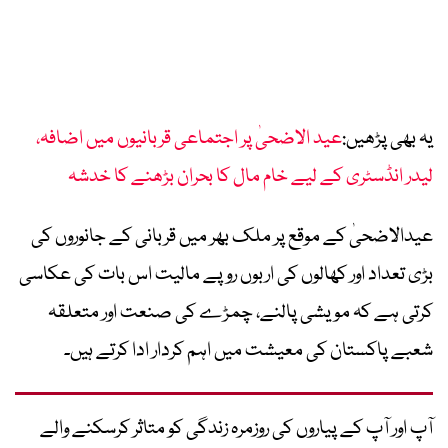
یہ بھی پڑھیں:
عید الاضحیٰ پر اجتماعی قربانیوں میں اضافہ،
لیدر انڈسٹری کے لیے خام مال کا بحران بڑھنے کا خدشہ
عیدالاضحیٰ کے موقع پر ملک بھر میں قربانی کے جانوروں کی
بڑی تعداد اور کھالوں کی اربوں روپے مالیت اس بات کی عکاسی
کرتی ہے کہ مویشی پالنے، چمڑے کی صنعت اور متعلقہ
شعبے پاکستان کی معیشت میں اہم کردار ادا کرتے ہیں۔
آپ اور آپ کے پیاروں کی روزمرہ زندگی کو متاثر کرسکنے والے