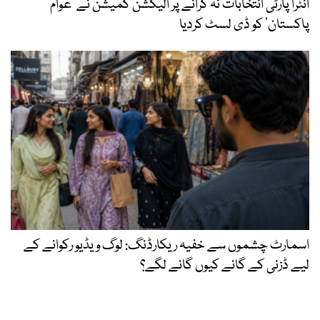
انٹرا پارٹی انتخابات نہ کرانے پر الیکشن کمیشن نے ’عوام
پاکستان‘ کو ڈی لسٹ کردیا
اسمارٹ چشموں سے خفیہ ریکارڈنگ: لوگ ویڈیو رکوانے کے
لیے ڈزنی کے گانے کیوں گانے لگے؟