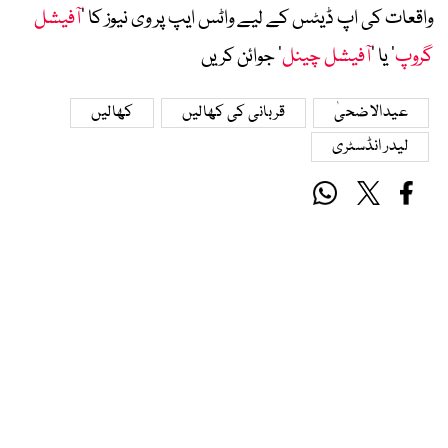
واقعات کی اپ ڈیٹس کے لیے واٹس ایپ پر وی نیوز کا ’
آفیشل
گروپ
‘ یا ’
آفیشل چینل
‘ جوائن کریں
عیدالاضحیٰ
قربانی کی کھالیں
کھالیں
لیدر انڈسٹری