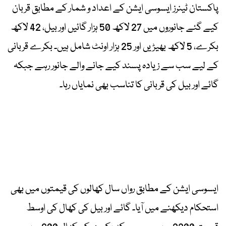
پاکستان ٹینرز ایسوسی ایشن کے اعداد و شمار کے مطابق قربان
کیے گئے جانوروں میں 27 لاکھ 50 ہزار گائیں اور بیل، 42 لاکھ
بکرے، 5 لاکھ بھیڑیں اور 25 ہزار اونٹ شامل ہیں۔ بکرے قربانی
کے لیے سب سے زیادہ پسند کیے جانے والے جانور رہے جبکہ
گائے اور بیل کی قربانی کا تناسب بھی نمایاں رہا۔
ایسوسی ایشن کے مطابق رواں سال کھالوں کی قیمتوں میں بھی
استحکام دیکھنے میں آیا۔ گائے اور بیل کی کھال کی اوسط