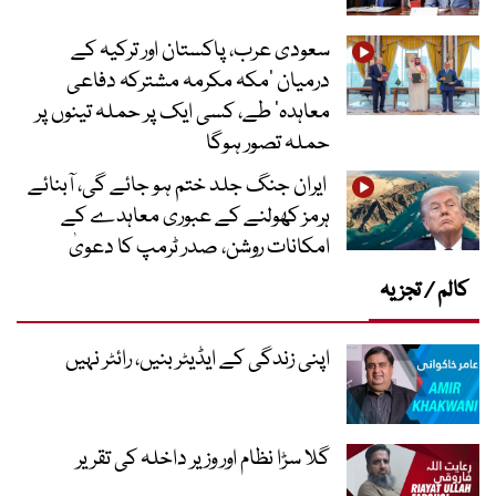
سعودی عرب، پاکستان اور ترکیہ کے
درمیان ’مکہ مکرمہ مشترکہ دفاعی
معاہدہ‘ طے، کسی ایک پر حملہ تینوں پر
حملہ تصور ہوگا
ایران جنگ جلد ختم ہو جائے گی، آبنائے
ہرمز کھولنے کے عبوری معاہدے کے
امکانات روشن، صدر ٹرمپ کا دعویٰ
کالم / تجزیہ
اپنی زندگی کے ایڈیٹر بنیں، رائٹر نہیں
گلا سڑا نظام اور وزیر داخلہ کی تقریر