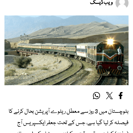
ویب ڈیسک
بلوچستان میں 3 روز سے معطل ریلوے آپریشن بحال کرنے کا
فیصلہ کر لیا گیا ہے، جس کے تحت جعفر ایکسپریس آج