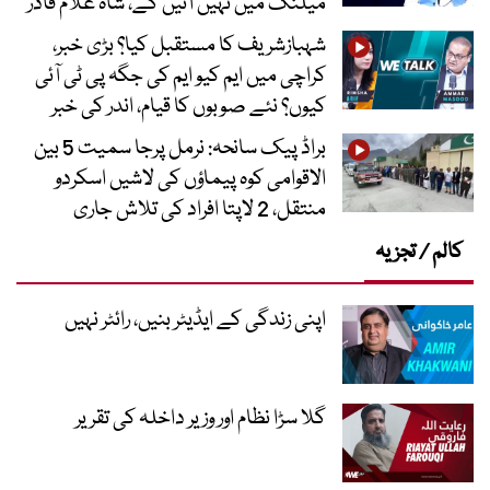
میلنگ میں نہیں آئیں گے، شاہ غلام قادر
شہبازشریف کا مستقبل کیا؟ بڑی خبر،
کراچی میں ایم کیو ایم کی جگہ پی ٹی آئی
کیوں؟ نئے صوبوں کا قیام، اندر کی خبر
براڈ پیک سانحہ: نرمل پرجا سمیت 5 بین
الاقوامی کوہ پیماؤں کی لاشیں اسکردو
منتقل، 2 لاپتا افراد کی تلاش جاری
کالم / تجزیہ
اپنی زندگی کے ایڈیٹر بنیں، رائٹر نہیں
گلا سڑا نظام اور وزیر داخلہ کی تقریر