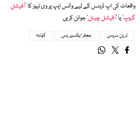
واقعات کی اپ ڈیٹس کے لیے واٹس ایپ پر وی نیوز کا ’
آفیشل
گروپ
‘ یا ’
آفیشل چینل
‘ جوائن کریں
ٹرین سروس
جعفر ایکسپریس
کوئٹہ