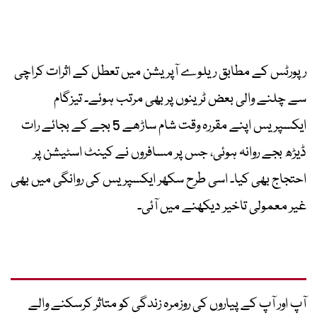
رپورٹس کے مطابق ریلوے آپریشن میں تعطل کے اثرات کراچی
سے چلنے والی بعض ٹرینوں پر بھی مرتب ہوئے۔ تیزگام
ایکسپریس اپنے مقررہ وقت شام ساڑھے 5 بجے کے بجائے رات
ڈیڑھ بجے روانہ ہوئی، جس پر مسافروں نے کینٹ اسٹیشن پر
احتجاج بھی کیا۔ اسی طرح سکھر ایکسپریس کی روانگی میں بھی
غیر معمولی تاخیر دیکھنے میں آئی۔
آپ اور آپ کے پیاروں کی روزمرہ زندگی کو متاثر کرسکنے والے