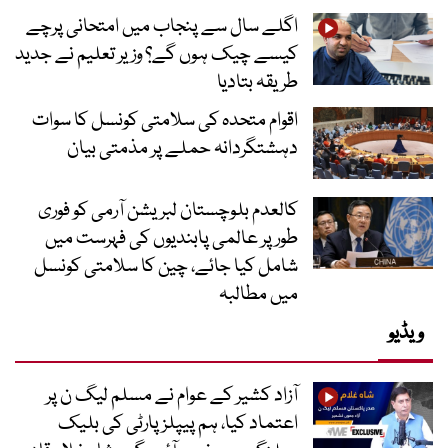
اگلے سال سے پنجاب میں امتحانی پرچے
کیسے چیک ہوں گے؟ وزیر تعلیم نے جدید
طریقہ بتادیا
اقوام متحدہ کی سلامتی کونسل کا سوات
دہشتگردانہ حملے پر مذمتی بیان
کالعدم بلوچستان لبریشن آرمی کو فوری
طور پر عالمی پابندیوں کی فہرست میں
شامل کیا جائے، چین کا سلامتی کونسل
میں مطالبہ
ویڈیو
آزاد کشیر کے عوام نے مسلم لیگ ن پر
اعتماد کیا، ہم پیپلز پارٹی کی بلیک