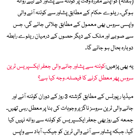
(ہفتہ) کو اپنے مقررہ وقت پر کوئٹہ سے پشاور کے لیے روانہ
ہوگی۔ ریلوے حکام کے مطابق پشاور سے کوئٹہ آنے والی
واپسی سروس بھی معمول کے مطابق چلائی جائے گی، جس
سے صوبے اور ملک کے دیگر حصوں کے درمیان ریلوے رابطہ
دوبارہ بحال ہو جائے گا۔
یہ بھی پڑھیں:
کوئٹہ سے پشاور جانے والی جعفر ایکسپریس ٹرین
سروس پھر معطل کرنے کا فیصلہ، وجہ کیا ہے؟
میڈیا رپورٹس کے مطابق گزشتہ 3 روز کے دوران کوئٹہ آنے اور
جانے والی ٹرین سروسز ناگزیر وجوہات کی بنا پر معطل رہی تھیں۔
جمعہ کے روز بھی جعفر ایکسپریس کو کوئٹہ سے روانہ نہیں کیا
گیا، جبکہ پشاور سے آنے والی ٹرین کو جیکب آباد سے واپس