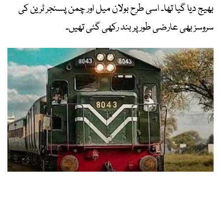
بھیج دیا گیا تھا۔ اسی طرح بولان میل اور چمن پسنجر ٹرین کی
سروسز بھی عارضی طور پر بند رکھی گئی تھیں۔