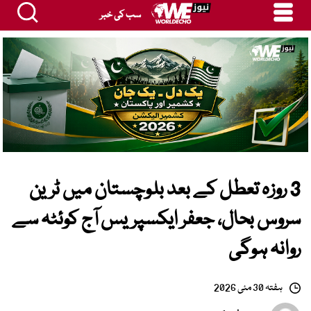
سب کی خبر
3 روزہ تعطل کے بعد بلوچستان میں ٹرین
سروس بحال، جعفر ایکسپریس آج کوئٹہ سے
روانہ ہوگی
ہفتہ 30 مئی 2026