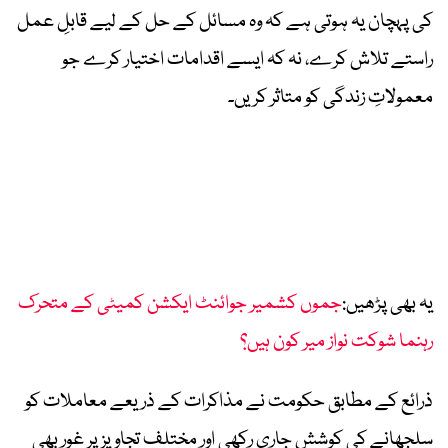
کی پہچان یہ ہوتی ہے کہ وہ مسائل کے حل کے لیے قابلِ عمل
راستے تلاش کرے، نہ کہ ایسے اقدامات اختیار کرے جو
معمولاتِ زندگی کو متاثر کریں۔
یہ بھی پڑھیں:
جموں کشمیر جوائنٹ ایکشن کمیٹی کے متحرک
رہنما شوکت نواز میر کون ہیں؟
ذرائع کے مطابق حکومت نے مذاکرات کے ذریعے معاملات کو
سلجھانے کی کوشش جاری رکھی اور مختلف تجاویز پر غور بھی