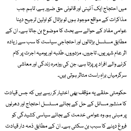
میں احتجاج ایک آئینی اور قانونی حق ضرور ہے، تاہم جب
مذاکرات کے مواقع موجود ہوں تو ہڑتال کو اولین ترجیح دینا
عوامی مفاد کے حوالے سے بحث کا موضوع بن جاتا ہے۔ ان کے
مطابق مسلسل ہڑتالوں اور احتجاجی سیاست کا سب سے زیادہ
اثر عام شہریوں، تاجروں، مزدوروں، طلبہ اور یومیہ اجرت پر کام
کرنے والے افراد پر پڑتا ہے، جن کی روزمرہ زندگی اور معاشی
سرگرمیاں براہِ راست متاثر ہوتی ہیں۔
حکومتی حلقے یہ مؤقف بھی اختیار کر رہے ہیں کہ جس قیادت
کا منشور مسائل کے حل کے بجائے مسلسل احتجاج اور دھرنوں
پر مبنی ہو، وہ عوامی خدمت کے بجائے سیاسی کشیدگی کو
فروغ دینے کا سبب بن سکتی ہے۔ ان کے مطابق ذمہ دار قیادت