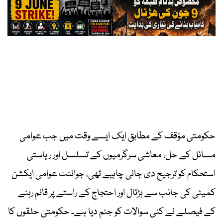
حکومتی مؤقف کے مطابق ایک ایسے وقت میں جب عوامی
مسائل کے حل، معاشی سرگرمیوں کے تسلسل اور ریاستی
استحکام کو ترجیح دی جانی چاہیے تھی، جوائنٹ عوامی ایکشن
کمیٹی کی جانب سے ہڑتال اور احتجاج کے راستے پر قائم رہنے
کے فیصلے نے کئی سوالات کو جنم دیا ہے۔ حکومتی حلقوں کا