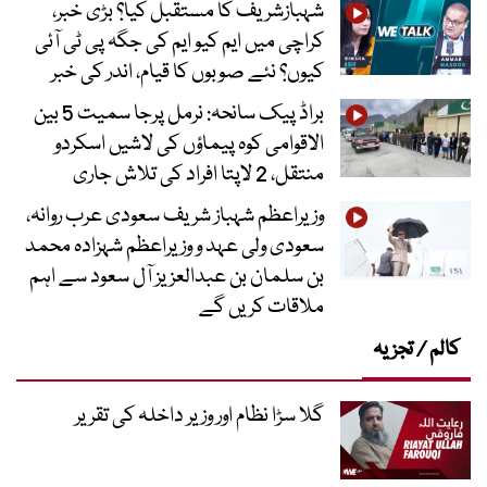
شہبازشریف کا مستقبل کیا؟ بڑی خبر،
کراچی میں ایم کیو ایم کی جگہ پی ٹی آئی
کیوں؟ نئے صوبوں کا قیام، اندر کی خبر
براڈ پیک سانحہ: نرمل پرجا سمیت 5 بین
الاقوامی کوہ پیماؤں کی لاشیں اسکردو
منتقل، 2 لاپتا افراد کی تلاش جاری
وزیراعظم شہباز شریف سعودی عرب روانہ،
سعودی ولی عہد و وزیراعظم شہزادہ محمد
بن سلمان بن عبدالعزیز آل سعود سے اہم
ملاقات کریں گے
کالم / تجزیہ
گلا سڑا نظام اور وزیر داخلہ کی تقریر