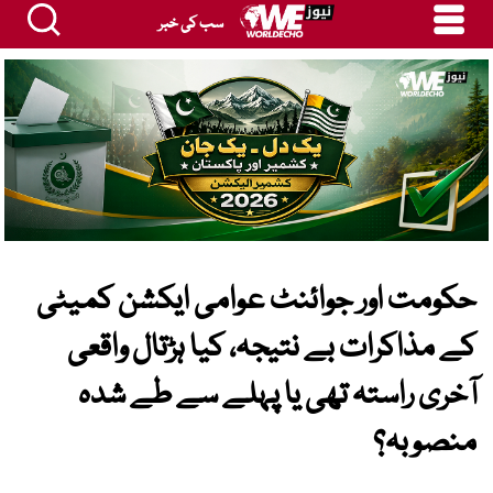
سب کی خبر
حکومت اور جوائنٹ عوامی ایکشن کمیٹی
کے مذاکرات بے نتیجہ، کیا ہڑتال واقعی
آخری راستہ تھی یا پہلے سے طے شدہ
منصوبہ؟