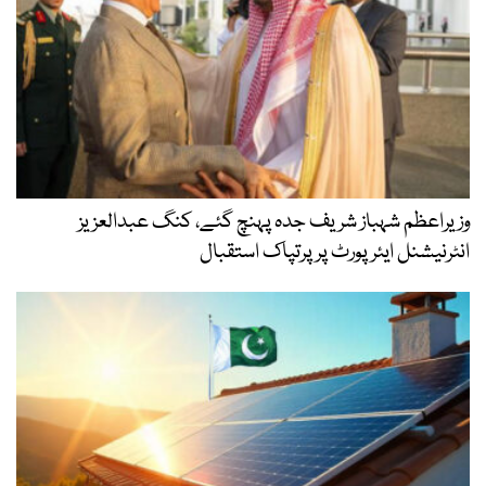
وزیراعظم شہباز شریف جدہ پہنچ گئے، کنگ عبدالعزیز
انٹرنیشنل ایئر پورٹ پر پرتپاک استقبال