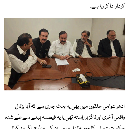
کردار ادا کر رہا ہے۔
ادھر عوامی حلقوں میں بھی یہ بحث جاری ہے کہ آیا ہڑتال
واقعی آخری اور ناگزیر راستہ تھی یا یہ فیصلہ پہلے سے طے شدہ
حکمتِ عملی کا حصہ تھا۔ مبصرین کے مطابق اگر مذاکراتی