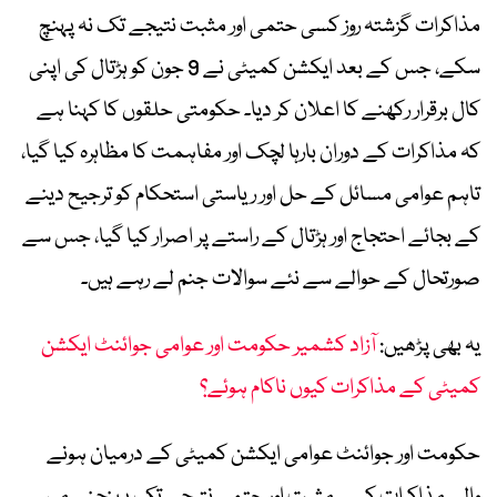
مذاکرات گزشتہ روز کسی حتمی اور مثبت نتیجے تک نہ پہنچ
سکے، جس کے بعد ایکشن کمیٹی نے 9 جون کو ہڑتال کی اپنی
کال برقرار رکھنے کا اعلان کر دیا۔ حکومتی حلقوں کا کہنا ہے
کہ مذاکرات کے دوران بارہا لچک اور مفاہمت کا مظاہرہ کیا گیا،
تاہم عوامی مسائل کے حل اور ریاستی استحکام کو ترجیح دینے
کے بجائے احتجاج اور ہڑتال کے راستے پر اصرار کیا گیا، جس سے
صورتحال کے حوالے سے نئے سوالات جنم لے رہے ہیں۔
یہ بھی پڑھیں:
آزاد کشمیر حکومت اور عوامی جوائنٹ ایکشن
کمیٹی کے مذاکرات کیوں ناکام ہوئے؟
حکومت اور جوائنٹ عوامی ایکشن کمیٹی کے درمیان ہونے