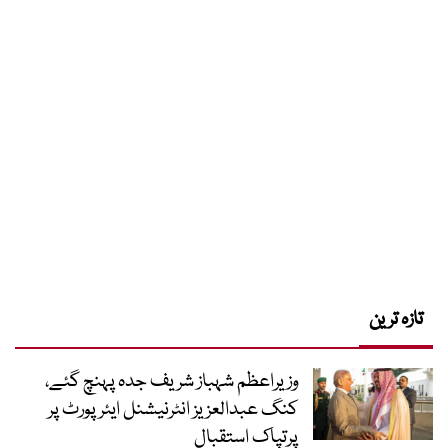
تازہ ترین
وزیراعظم شہباز شریف جدہ پہنچ گئے،
کنگ عبدالعزیز انٹرنیشنل ایئر پورٹ پر
پرتپاک استقبال