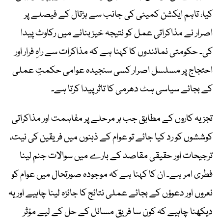
کیا، تاہم ایکشن کمیٹی کی جانب سے ہڑتال کے فیصلے پر
اصرار نے مذاکراتی عمل کو نتیجہ خیز بنانے میں رکاوٹ پیدا
کی۔ حکومتی نمائندوں کا کہنا ہے کہ مذاکرات سے راہِ فرار اور
احتجاج پر مسلسل اصرار کسی سنجیدہ عوامی حکمتِ عملی
کے بجائے سیاسی ہٹ دھرمی کا تاثر پیدا کرتا ہے۔
تجزیہ کاروں کے مطابق جب ہر مرحلے پر مفاہمت اور مذاکراتی
کوششوں کو رد کیا جائے تو عوام کے ذہنوں میں فریقین کی نیت،
ترجیحات اور حقیقی مقاصد کے بارے میں سوالات جنم لینا
فطری امر ہے۔ ان کا کہنا ہے کہ موجودہ صورتحال میں عوام کو
نعروں اور دعوؤں کے بجائے عملی نتائج کا جائزہ لینا چاہیے اور یہ
دیکھنا چاہیے کہ کون سا فریق مسائل کے حل کے لیے مؤثر