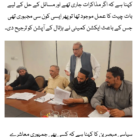
کہنا ہے کہ اگر مذاکرات جاری تھے اور مسائل کے حل کے لیے
بات چیت کا عمل موجود تھا تو پھر ایسی کون سی مجبوری تھی
جس کے باعث ایکشن کمیٹی نے ہڑتال کے آپشن کو ترجیح دی۔
سیاسی مبصرین کا کہنا ہے کہ کسی بھی جمہوری معاشرے