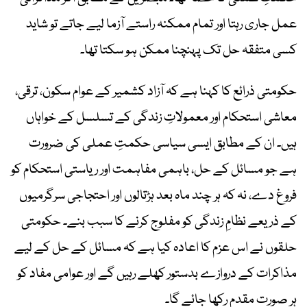
عمل جاری رہتا اور تمام ممکنہ راستے آزما لیے جاتے تو شاید
کسی متفقہ حل تک پہنچنا ممکن ہو سکتا تھا۔
حکومتی ذرائع کا کہنا ہے کہ آزاد کشمیر کے عوام سکون، ترقی،
معاشی استحکام اور معمولاتِ زندگی کے تسلسل کے خواہاں
ہیں۔ ان کے مطابق ایسی سیاسی حکمتِ عملی کی ضرورت
ہے جو مسائل کے حل، باہمی مفاہمت اور ریاستی استحکام کو
فروغ دے، نہ کہ ہر چند ماہ بعد ہڑتالوں اور احتجاجی سرگرمیوں
کے ذریعے نظامِ زندگی کو مفلوج کرنے کا سبب بنے۔ حکومتی
حلقوں نے اس عزم کا اعادہ کیا ہے کہ مسائل کے حل کے لیے
مذاکرات کے دروازے بدستور کھلے رہیں گے اور عوامی مفاد کو
ہر صورت مقدم رکھا جائے گا۔