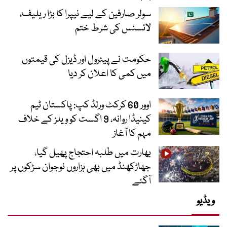
سولر صارفین کے لیے نیپرا کا بڑا ریلیف،
لائسنس کی شرط ختم
حکومت نے پیٹرول اور ڈیزل کی قیمتوں
میں کمی کا اعلان کر دیا
اوور 60 کرکٹ ورلڈ کپ: پاکستان ٹیم
کینیڈا روانہ، 9 اگست کو ویلز کے خلاف
مہم کا آغاز
بھارت میں طلبہ احتجاج پھیل گیا،
جھاڑکھنڈ میں بھی ہزاروں نوجوان سڑکوں پر
آگئے
ویڈیو