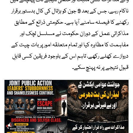
والے مذاکرات کسی مثبت اور حتمی نتیجے تک پہنچنے میں
ناکام رہے، جس کے بعد 9 جون کو ہڑتال کی کال بدستور برقرار
رکھنے کا فیصلہ سامنے آیا ہے۔ حکومتی ذرائع کے مطابق
مذاکراتی عمل کے دوران حکومت نے مسلسل لچک اور
مفاہمت کا مظاہرہ کیا اور تمام متعلقہ امور پر بات چیت کے
دروازے کھلے رکھے، تاہم اس کے باوجود فریقین کسی قابلِ
قبول نتیجے پر نہ پہنچ سکے۔