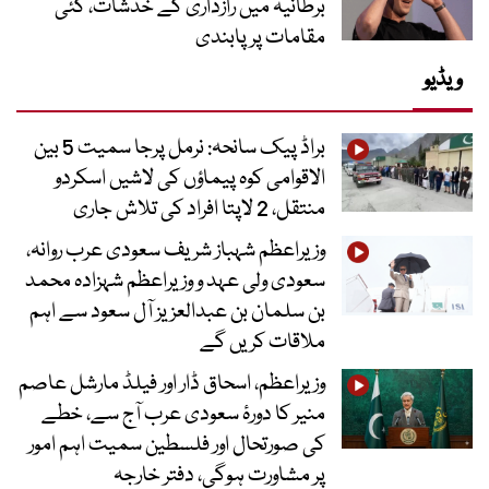
برطانیہ میں رازداری کے خدشات، کئی
مقامات پر پابندی
ویڈیو
براڈ پیک سانحہ: نرمل پرجا سمیت 5 بین
الاقوامی کوہ پیماؤں کی لاشیں اسکردو
منتقل، 2 لاپتا افراد کی تلاش جاری
وزیراعظم شہباز شریف سعودی عرب روانہ،
سعودی ولی عہد و وزیراعظم شہزادہ محمد
بن سلمان بن عبدالعزیز آل سعود سے اہم
ملاقات کریں گے
وزیراعظم، اسحاق ڈار اور فیلڈ مارشل عاصم
منیر کا دورۂ سعودی عرب آج سے، خطے
کی صورتحال اور فلسطین سمیت اہم امور
پر مشاورت ہوگی، دفتر خارجہ