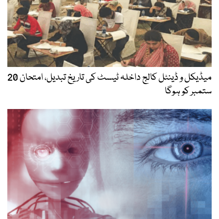
میڈیکل و ڈینٹل کالج داخلہ ٹیسٹ کی تاریخ تبدیل، امتحان 20
ستمبر کو ہوگا