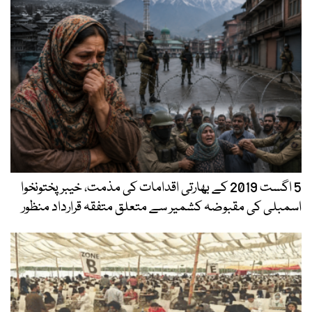
5 اگست 2019 کے بھارتی اقدامات کی مذمت، خیبرپختونخوا
اسمبلی کی مقبوضہ کشمیر سے متعلق متفقہ قرارداد منظور