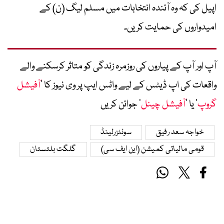
اپیل کی کہ وہ آئندہ انتخابات میں مسلم لیگ (ن) کے
امیدواروں کی حمایت کریں۔
آپ اور آپ کے پیاروں کی روزمرہ زندگی کو متاثر کرسکنے والے
واقعات کی اپ ڈیٹس کے لیے واٹس ایپ پر وی نیوز کا ’
آفیشل
گروپ
‘ یا ’
آفیشل چینل
‘ جوائن کریں
خواجہ سعد رفیق
سوئٹزرلینڈ
قومی مالیاتی کمیشن (این ایف سی)
گلگت بلتستان