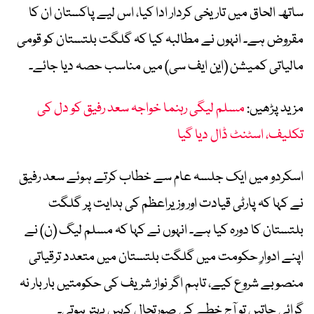
ساتھ الحاق میں تاریخی کردار ادا کیا، اس لیے پاکستان ان کا
مقروض ہے۔ انہوں نے مطالبہ کیا کہ گلگت بلتستان کو قومی
مالیاتی کمیشن (این ایف سی) میں مناسب حصہ دیا جائے۔
مزید پڑھیں:
مسلم لیگی رہنما خواجہ سعد رفیق کو دل کی
تکلیف، اسٹنٹ ڈال دیا گیا
اسکردو میں ایک جلسہ عام سے خطاب کرتے ہوئے سعد رفیق
نے کہا کہ پارٹی قیادت اور وزیراعظم کی ہدایت پر گلگت
بلتستان کا دورہ کیا ہے۔ انہوں نے کہا کہ مسلم لیگ (ن) نے
اپنے ادوارِ حکومت میں گلگت بلتستان میں متعدد ترقیاتی
منصوبے شروع کیے، تاہم اگر نواز شریف کی حکومتیں بار بار نہ
گرائی جاتیں تو آج خطے کی صورتحال کہیں بہتر ہوتی۔