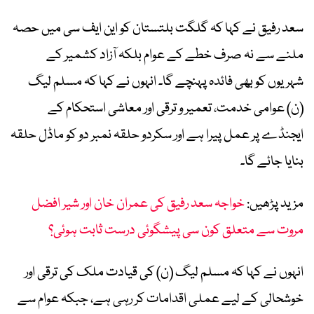
سعد رفیق نے کہا کہ گلگت بلتستان کو این ایف سی میں حصہ
ملنے سے نہ صرف خطے کے عوام بلکہ آزاد کشمیر کے
شہریوں کو بھی فائدہ پہنچے گا۔ انہوں نے کہا کہ مسلم لیگ
(ن) عوامی خدمت، تعمیر و ترقی اور معاشی استحکام کے
ایجنڈے پر عمل پیرا ہے اور سکردو حلقہ نمبر دو کو ماڈل حلقہ
بنایا جائے گا۔
مزید پڑھیں:
خواجہ سعد رفیق کی عمران خان اور شیر افضل
مروت سے متعلق کون سی پیشگوئی درست ثابت ہوئی؟
انہوں نے کہا کہ مسلم لیگ (ن) کی قیادت ملک کی ترقی اور
خوشحالی کے لیے عملی اقدامات کر رہی ہے، جبکہ عوام سے