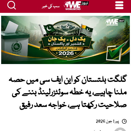
سب کی خبر
گلگت بلتستان کو این ایف سی میں حصہ
ملنا چاہیے، یہ خطہ سوئٹزرلینڈ بننے کی
صلاحیت رکھتا ہے، خواجہ سعد رفیق
پیر 1 جون 2026