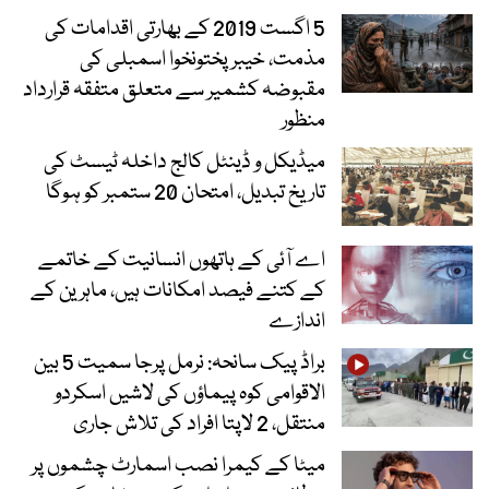
5 اگست 2019 کے بھارتی اقدامات کی
مذمت، خیبرپختونخوا اسمبلی کی
مقبوضہ کشمیر سے متعلق متفقہ قرارداد
منظور
میڈیکل و ڈینٹل کالج داخلہ ٹیسٹ کی
تاریخ تبدیل، امتحان 20 ستمبر کو ہوگا
اے آئی کے ہاتھوں انسانیت کے خاتمے
کے کتنے فیصد امکانات ہیں، ماہرین کے
اندازے
براڈ پیک سانحہ: نرمل پرجا سمیت 5 بین
الاقوامی کوہ پیماؤں کی لاشیں اسکردو
منتقل، 2 لاپتا افراد کی تلاش جاری
میٹا کے کیمرا نصب اسمارٹ چشموں پر