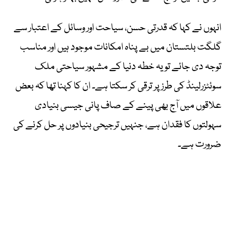
انہوں نے کہا کہ قدرتی حسن، سیاحت اور وسائل کے اعتبار سے
گلگت بلتستان میں بے پناہ امکانات موجود ہیں اور مناسب
توجہ دی جائے تو یہ خطہ دنیا کے مشہور سیاحتی ملک
سوئٹزرلینڈ کی طرز پر ترقی کر سکتا ہے۔ ان کا کہنا تھا کہ بعض
علاقوں میں آج بھی پینے کے صاف پانی جیسی بنیادی
سہولتوں کا فقدان ہے، جنہیں ترجیحی بنیادوں پر حل کرنے کی
ضرورت ہے۔