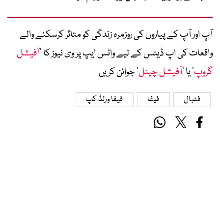
آپ اور آپ کے پیاروں کی روزمرہ زندگی کو متاثر کرسکنے والے
واقعات کی اپ ڈیٹس کے لیے واٹس ایپ پر وی نیوز کا ’
آفیشل
گروپ
‘ یا ’
آفیشل چینل
‘ جوائن کریں
فٹبال
فیفا
فیفا ورلڈ کپ