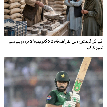
آٹے کی قیمتوں میں پھر اضافہ، 20 کلو تھیلا 3 ہزار روپے سے
تجاوز کرگیا