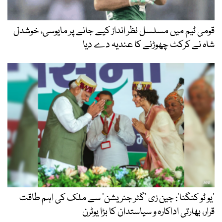
قومی ٹیم میں مسلسل نظر انداز کیے جانے پر مایوسی، خوشدل
شاہ نے کرکٹ چھوڑنے کا عندیہ دے دیا
’یو ٹو کنگنا‘: جین زی ’گٹر جنریشن‘ سے ملک کی اہم طاقت
قرار، بھارتی اداکارہ و سیاستدان کا بڑا یوٹرن