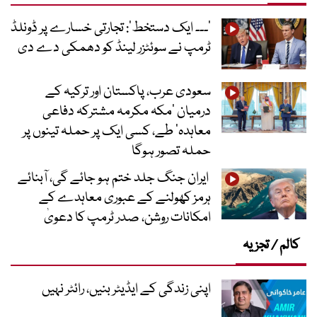
’۔۔۔ ایک دستخط‘: تجارتی خسارے پر ڈونلڈ
ٹرمپ نے سوئٹزر لینڈ کو دھمکی دے دی
سعودی عرب، پاکستان اور ترکیہ کے
درمیان ’مکہ مکرمہ مشترکہ دفاعی
معاہدہ‘ طے، کسی ایک پر حملہ تینوں پر
حملہ تصور ہوگا
ایران جنگ جلد ختم ہو جائے گی، آبنائے
ہرمز کھولنے کے عبوری معاہدے کے
امکانات روشن، صدر ٹرمپ کا دعویٰ
کالم / تجزیہ
اپنی زندگی کے ایڈیٹر بنیں، رائٹر نہیں