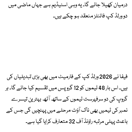
درمیان کھیلا جائے گا۔ یہ وہی اسٹیڈیم ہے جہاں ماضی میں
دو ورلڈ کپ فائنلز منعقد ہو چکے ہیں۔
فیفا نے 2026 ورلڈ کپ کے فارمیٹ میں بھی بڑی تبدیلیاں کی
ہیں۔ اس بار 48 ٹیموں کو 12 گروپس میں تقسیم کیا جائے گا۔ ہر
گروپ کی دو سرفہرست ٹیموں کے ساتھ آٹھ بہترین تیسرے
نمبر کی ٹیمیں بھی ناک آؤٹ مرحلے میں پہنچیں گی جس کے
باعث پہلی مرتبہ راؤنڈ آف 32 متعارف کرایا گیا ہے۔