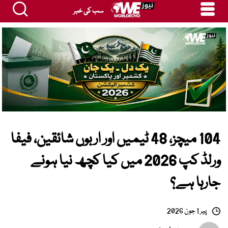
سب کی خبر
104 میچز، 48 ٹیمیں اور اربوں شائقین، فیفا
ورلڈ کپ 2026 میں کیا کچھ نیا ہونے
جارہا ہے؟
پیر 1 جون 2026