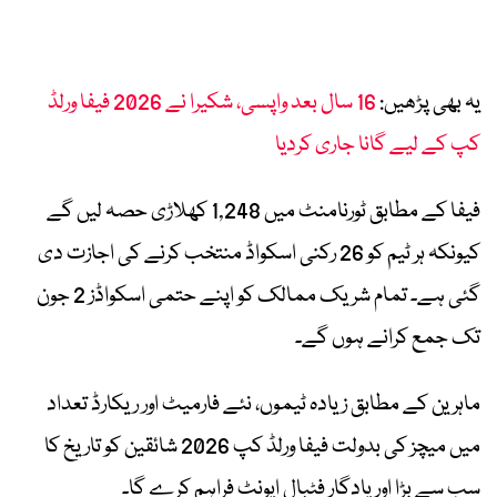
یہ بھی پڑھیں:
16 سال بعد واپسی، شکیرا نے 2026 فیفا ورلڈ
کپ کے لیے گانا جاری کردیا
فیفا کے مطابق ٹورنامنٹ میں 1,248 کھلاڑی حصہ لیں گے
کیونکہ ہر ٹیم کو 26 رکنی اسکواڈ منتخب کرنے کی اجازت دی
گئی ہے۔ تمام شریک ممالک کو اپنے حتمی اسکواڈز 2 جون
تک جمع کرانے ہوں گے۔
ماہرین کے مطابق زیادہ ٹیموں، نئے فارمیٹ اور ریکارڈ تعداد
میں میچز کی بدولت فیفا ورلڈ کپ 2026 شائقین کو تاریخ کا
سب سے بڑا اور یادگار فٹبال ایونٹ فراہم کرے گا۔