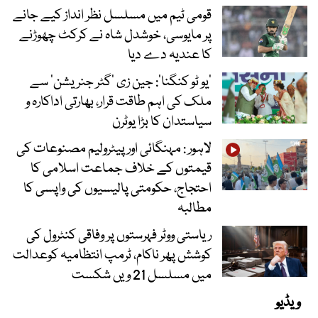
قومی ٹیم میں مسلسل نظر انداز کیے جانے
پر مایوسی، خوشدل شاہ نے کرکٹ چھوڑنے
کا عندیہ دے دیا
’یو ٹو کنگنا‘: جین زی ’گٹر جنریشن‘ سے
ملک کی اہم طاقت قرار، بھارتی اداکارہ و
سیاستدان کا بڑا یوٹرن
لاہور : مہنگائی اور پیٹرولیم مصنوعات کی
قیمتوں کے خلاف جماعت اسلامی کا
احتجاج، حکومتی پالیسیوں کی واپسی کا
مطالبہ
ریاستی ووٹر فہرستوں پر وفاقی کنٹرول کی
کوشش پھر ناکام، ٹرمپ انتظامیہ کوعدالت
میں مسلسل 21 ویں شکست
ویڈیو