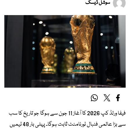
سوشل ڈیسک
فیفا ورلڈ کپ 2026 کا آغاز 11 جون سے ہوگا جو تاریخ کا سب
سے بڑا عالمی فٹبال ٹورنامنٹ ثابت ہوگا۔ پہلی بار 48 ٹیمیں