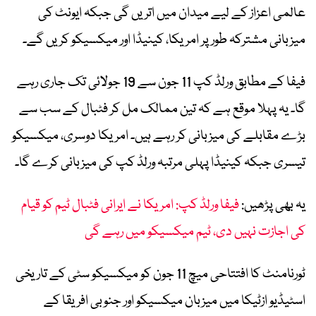
عالمی اعزاز کے لیے میدان میں اتریں گی جبکہ ایونٹ کی
میزبانی مشترکہ طور پر امریکا، کینیڈا اور میکسیکو کریں گے۔
فیفا کے مطابق ورلڈ کپ 11 جون سے 19 جولائی تک جاری رہے
گا۔ یہ پہلا موقع ہے کہ تین ممالک مل کر فٹبال کے سب سے
بڑے مقابلے کی میزبانی کر رہے ہیں۔ امریکا دوسری، میکسیکو
تیسری جبکہ کینیڈا پہلی مرتبہ ورلڈ کپ کی میزبانی کرے گا۔
یہ بھی پڑھیں:
فیفا ورلڈ کپ: امریکا نے ایرانی فٹبال ٹیم کو قیام
کی اجازت نہیں دی، ٹیم میکسیکو میں رہے گی
ٹورنامنٹ کا افتتاحی میچ 11 جون کو میکسیکو سٹی کے تاریخی
اسٹیڈیو ازٹیکا میں میزبان میکسیکو اور جنوبی افریقا کے