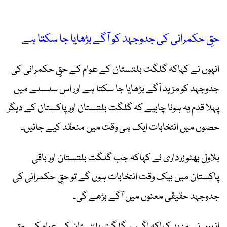
حقِ حکمرانی کی جدوجہد کو آگے بڑھایا جا سکتا ہے
انہوں نے کہاکہ گلگت بلتستان کے عوام کے حقِ حکمرانی کی
جدوجہد کو مزید آگے بڑھایا جا سکتا ہے اور اس سلسلے میں
پہلا قدم یہ ہونا چاہیے کہ گلگت بلتستان اور پاکستان کے دیگر
حصوں میں انتخابات ایک ہی وقت میں منعقد کیے جائیں۔
بلاول بھٹو زرداری نے کہاکہ جب گلگت بلتستان اور باقی
پاکستان میں بیک وقت انتخابات ہوں گے تو حقِ حکمرانی کی
جدوجہد حقیقی معنوں میں آگے بڑھے گی۔