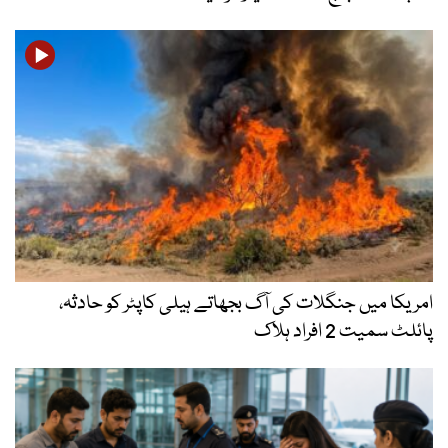
امریکا میں جنگلات کی آگ بجھاتے ہیلی کاپٹر کو حادثہ،
پائلٹ سمیت 2 افراد ہلاک