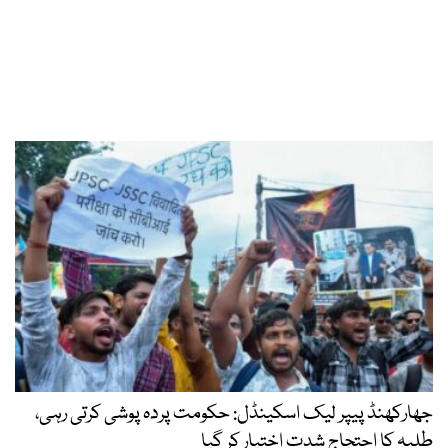
جھارکھنڈ پیپر لیک اسکینڈل: حکومت پردہ پوشی کرتی رہی،
طلبہ کا احتجاج شدت اختیار کر گیا