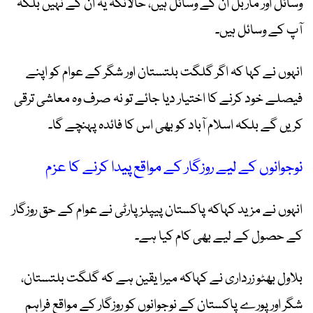
وسائل اور ماربل ان کے وسائل ہیں، حالانکہ یہ ان کے نہیں بلکہ
آپ کے وسائل ہیں۔
انہوں نے کہا کہ اگر گلگت بلتستان اور شگر کے عوام کو اپنے
فیصلے خود کرنے کا اختیار دیا جائے تو نہ صرف وہ معاشی ترقی
کریں گے بلکہ اسلام آباد کو بھی اس کا فائدہ پہنچے گا۔
نوجوانوں کے لیے روزگار کے مواقع پیدا کرنے کا عزم
انہوں نے مزید کہاکہ پاکستان پیپلز پارٹی نے عوام کے حق روزگار
کے حصول کے لیے بھی کام کیا ہے۔
بلاول بھٹو زرداری نے کہاکہ میرا یقین ہے کہ گلگت بلتستان،
شگر اور پورے پاکستان کے نوجوانوں کو روزگار کے مواقع فراہم