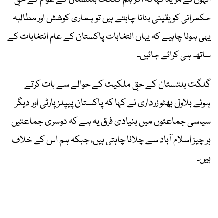
انہوں نے مزید کہاکہ اگر ہم گلگت بلتستان کے عوام کے حقِ
حکمرانی کو یقینی بنانا چاہتے ہیں تو ہماری کوشش اور مطالبہ
یہی ہونا چاہیے کہ یہاں انتخابات پاکستان کے عام انتخابات کے
ساتھ ہی کرائے جائیں۔
گلگت بلتستان کے حقِ ملکیت کے حوالے سے بات کرتے
ہوئے بلاول بھٹو زرداری نے کہا کہ پاکستان پیپلز پارٹی اور دیگر
سیاسی جماعتوں میں بنیادی فرق یہ ہے کہ دوسری جماعتیں
ہر چیز اسلام آباد سے چلانا چاہتی ہیں، جبکہ ہم اس کے خلاف
ہیں۔