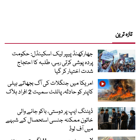
تازہ ترین
جھارکھنڈ پیپر لیک اسکینڈل: حکومت
پردہ پوشی کرتی رہی، طلبہ کا احتجاج
شدت اختیار کر گیا
امریکا میں جنگلات کی آگ بجھاتے ہیلی
کاپٹر کو حادثہ، پائلٹ سمیت 2 افراد ہلاک
ڈیٹنگ ایپ پر دوستی، باکو جانے والی
خاتون ممکنہ جنسی استحصال کے شبہے
میں آف لوڈ