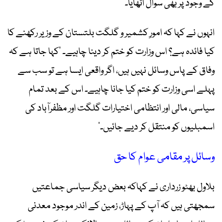
کے وجود پر بھی سوال اٹھایا۔
انہوں نے کہا کہ امورِ کشمیر و گلگت بلتستان کے وزیر رکھنے کا
کیا فائدہ ہے؟ اس وزارت کو ختم کر دینا چاہیے۔ ’کہا جاتا ہے کہ
وفاق کے پاس وسائل نہیں ہیں، اگر واقعی ایسا ہے تو سب سے
پہلے اسی وزارت کو ختم کیا جانا چاہیے۔ اس کے بعد تمام
سیاسی، مالی اور انتظامی اختیارات گلگت اور مظفرآباد کی
اسمبلیوں کو منتقل کر دیے جائیں۔‘
وسائل پر مقامی عوام کا حق
بلاول بھٹو زرداری نے کہاکہ بعض دیگر سیاسی جماعتیں
سمجھتی ہیں کہ آپ کے پہاڑ، زمین کے اندر موجود معدنی