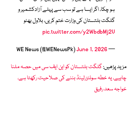
ہو چکا، اگر ایسا ہے تو سب سے پہلے آزادکشمیر و
گلگت بلتستان کی وزارت ختم کریں، بلاول بھٹو
pic.twitter.com/y2WbdbMj2V
June 1, 2026
— WE News (@WENewsPk)
مزید پڑھیں:
گلگت بلتستان کو این ایف سی میں حصہ ملنا
چاہیے، یہ خطہ سوئٹزرلینڈ بننے کی صلاحیت رکھتا ہے،
خواجہ سعد رفیق