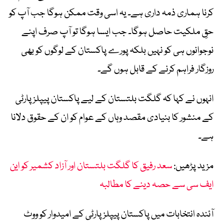
کرنا ہماری ذمہ داری ہے۔ یہ اسی وقت ممکن ہوگا جب آپ کو
حقِ ملکیت حاصل ہوگا۔ جب ایسا ہوگا تو آپ صرف اپنے
نوجوانوں ہی کو نہیں بلکہ پورے پاکستان کے لوگوں کو بھی
روزگار فراہم کرنے کے قابل ہوں گے۔
انہوں نے کہا کہ گلگت بلتستان کے لیے پاکستان پیپلز پارٹی
کے منشور کا بنیادی مقصد وہاں کے عوام کو ان کے حقوق دلانا
ہے۔
مزید پڑھیں:
سعد رفیق کا گلگت بلتستان اور آزاد کشمیر کو این
ایف سی سے حصہ دینے کا مطالبہ
آئندہ انتخابات میں پاکستان پیپلز پارٹی کے امیدوار کو ووٹ