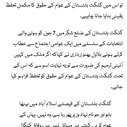
تو اس میں گلگت بلتستان کے عوام کے حقوق کا مکمل تحفظ
یقینی بنایا جانا چاہیے۔
گلگت بلتستان کے ضلع شگر میں 7 جون کو ہونے والے
انتخابات کے سلسلے میں ایک عوامی اجتماع سے خطاب
کرتے ہوئے بلاول بھٹو زرداری نے کہاکہ اگر ملک میں کہیں
آئینی ترمیم کی ضرورت ہے تو یہ نہایت اہم ہے کہ اس کے
تحت گلگت بلتستان کے عوام کے حقوق کو تحفظ فراہم کیا
جائے۔
گلگت بلتستان کے فیصلے اسلام آباد میں بیٹھا
بابو اور جو نام نہاد وزیر پھر رہا ہے، وہ نہیں، یہاں کے
عوام کریں، کہتے ہیں وسائل نہیں ہیں، وفاق کنگال