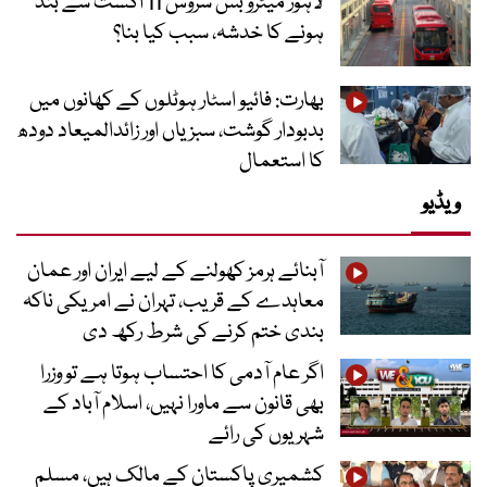
لاہور میٹرو بس سروس 11 اگست سے بند
ہونے کا خدشہ، سبب کیا بنا؟
بھارت: فائیو اسٹار ہوٹلوں کے کھانوں میں
بدبودار گوشت، سبزیاں اور زائدالمیعاد دودھ
کا استعمال
ویڈیو
آبنائے ہرمز کھولنے کے لیے ایران اور عمان
معاہدے کے قریب، تہران نے امریکی ناکہ
بندی ختم کرنے کی شرط رکھ دی
اگر عام آدمی کا احتساب ہوتا ہے تو وزرا
بھی قانون سے ماورا نہیں، اسلام آباد کے
شہریوں کی رائے
کشمیری پاکستان کے مالک ہیں، مسلم