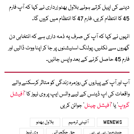
دینے کی اپیل کرتے ہوئے بلاول بھٹو زرداری نے کہا کہ آپ فارم
45 کا انتظام کریں، فارم 47 کا انتظام میں کروں گا۔
انہوں نے کہا کہ آپ کی صرف یہ ذمہ داری ہے کہ انتخابی دن
گھروں سے نکلیں، پولنگ اسٹیشنوں پر جا کر اپنا ووٹ ڈالیں اور
فارم 45 حاصل کرنے کے بعد واپس جائیں۔
آپ اور آپ کے پیاروں کی روزمرہ زندگی کو متاثر کرسکنے والے
واقعات کی اپ ڈیٹس کے لیے واٹس ایپ پر وی نیوز کا ’
آفیشل
گروپ
‘ یا ’
آفیشل چینل
‘ جوائن کریں
WENEWS
آئینی ترمیم
بلاول بھٹو
چیئرمین پی پی پی
حق حکمرانی
وی نیوز