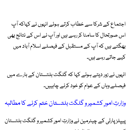
اجتماع کے شرکا سے خطاب کرتے ہوئے انہوں نے کہاکہ آپ
اس صورتحال کا سامنا کر رہے ہیں اور آپ نے اس کے نتائج بھی
بھگتے ہیں کہ آپ کے مستقبل کے فیصلے اسلام آباد میں
کیے جاتے رہے ہیں۔
انہوں نے زور دیتے ہوئے کہا کہ گلگت بلتستان کے بارے میں
فیصلے وہاں کے عوام کو خود کرنے چاہییں۔
وزارتِ امورِ کشمیر و گلگت بلتستان ختم کرنے کا مطالبہ
پیپلز پارٹی کے چیئرمین نے وزارتِ امورِ کشمیر و گلگت بلتستان