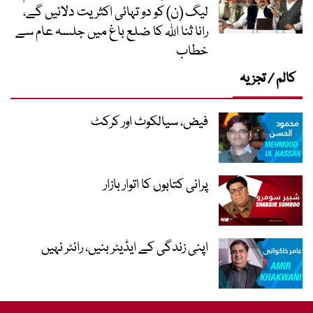
لیگ (ن) کو دو تہائی اکثریت دلائیں گے،
رانا ثنا اللہ کا ضلع باغ میں جلسہ عام سے
خطاب
کالم / تجزیہ
فیض، سیالکوٹ اور کرکٹ
پرانی کتابوں کا اتوار بازار
اپنی زندگی کے ایڈیٹر بنیں، رائٹر نہیں