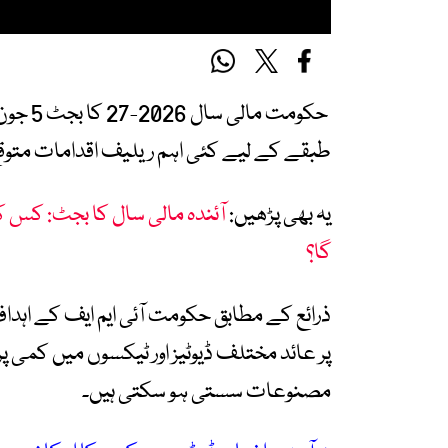
حکومت 
طبقے کے لیے کئی اہم ریلیف اقدامات متوقع
یہ بھی پڑھیں:
آئندہ مالی سال کا بجٹ: کس ک
گا؟
ذرائع کے مطابق حکومت آئی ایم ایف کے اہدا
پر عائد مختلف ڈیوٹیز اور ٹیکسوں میں کمی 
مصنوعات سستی ہو سکتی ہیں۔