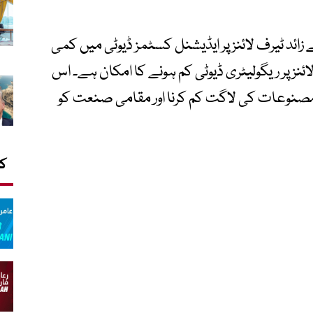
کے مطابق آئندہ بجٹ میں 3 ہزار 149 سے زائد ٹیرف لائنز پر ایڈیشنل کسٹمز ڈیوٹی میں کمی
190 سے زائد ٹیرف لائنز پر ریگولیٹری ڈیوٹی کم ہونے کا امکان ہے۔ اس
مصنوعات کی لاگت کم کرنا اور مقامی صنعت کو
کا