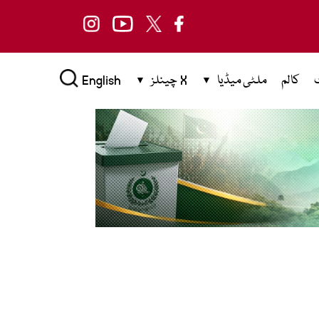
کالم
ملٹی میڈیا
X چینلز
English