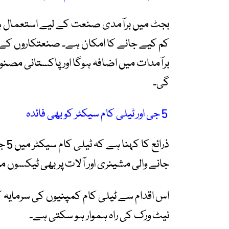
بجٹ میں برآمدی صنعت کے لیے استعمال ہونے
کم کیے جانے کا امکان ہے۔ صنعتکاروں کے م
برآمدات میں اضافہ ہوگا اور پاکستانی مصن
گی۔
5 جی اور ٹیلی کام سیکٹر کو بھی فائدہ
ذرا
جانے والی مشینری اور آلات پر بھی ٹیکسوں
اس اقدام سے ٹیلی کام کمپنیوں کی سرمایہ 
نیٹ ورک کی راہ ہموار ہو سکتی ہے۔