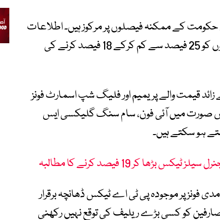
حکومت کے ممکنہ فیصلوں پر مرکوز ہیں۔ اطلاعات
کے مطابق حکومت موبائل فونز پر عائد ٹیکسوں کو 25 فیصد سے کم کرکے 18 فیصد کرنے کی
ز منظور ہو جاتی ہے تو 500 ڈالر سے زائد قیمت والے پریمیم اور فلیگ شپ اسمارٹ فونز
اس صورت میں آئی فون، سام سنگ گلیکسی ایس
ستے ہو سکتے ہیں۔
دی فونز پر موجودہ پی ٹی اے ٹیکس ڈھانچہ برقرار
تو صارفین کو کسی بڑے ریلیف کی توقع نہیں رکھنی