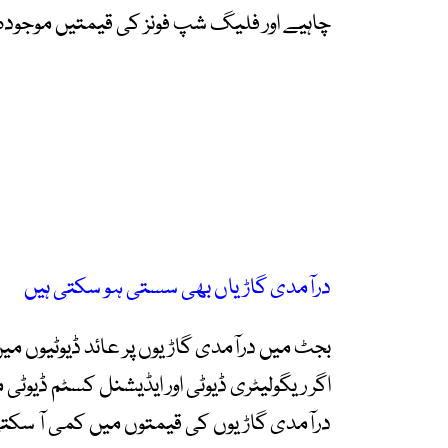
چاہیے اور فلیگ شپ فونز کی قیمتیں موجودہ س
درآمدی گاڑیاں بھی سستی ہو سکتی ہیں
بجٹ میں درآمدی گاڑیوں پر عائد ڈیوٹیوں میں
اگر ریگولیٹری ڈیوٹی اور ایڈیشنل کسٹم ڈیوٹی
درآمدی گاڑیوں کی قیمتوں میں کمی آ سکت