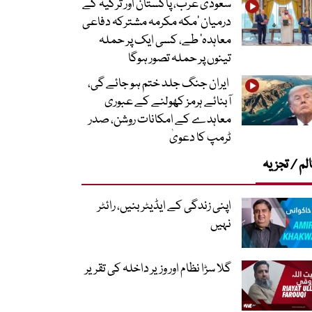
سعودی عرب، پاکستان اور ترکیہ کے
درمیان ’مکہ مکرمہ مشترکہ دفاعی
معاہدہ‘ طے، کسی ایک پر حملہ
تینوں پر حملہ تصور ہوگا
ایران جنگ جلد ختم ہو جائے گی،
آبنائے ہرمز کھولنے کے عبوری
معاہدے کے امکانات روشن، صدر
ٹرمپ کا دعویٰ
لم / تجزیہ
اپنی زندگی کے ایڈیٹر بنیں، رائٹر
نہیں
گلا سڑا نظام اور وزیر داخلہ کی تقریر