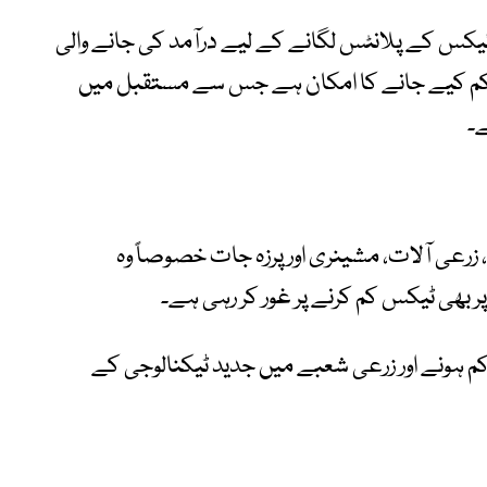
ائیکس کے پلانٹس لگانے کے لیے درآمد کی جانے والی
ی کم کیے جانے کا امکان ہے جس سے مستقبل میں
ے۔
رعی آلات، مشینری اور پرزہ جات خصوصاً وہ
ر بھی ٹیکس کم کرنے پر غور کر رہی ہے۔
 ہونے اور زرعی شعبے میں جدید ٹیکنالوجی کے