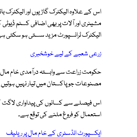
اس کے علاوہ الیکٹرک گاڑیوں اور الیکٹرک ب
مشینری اور آلات پر بھی اضافی کسٹم ڈیوٹ
الیکٹرک ٹرانسپورٹ مزید سستی ہو سکتی ہ
زرعی شعبے کے لیے خوشخبری
حکومت زراعت سے وابستہ درآمدی خام مال، ز
مصنوعات جو پاکستان میں تیار نہیں ہوتیں پ
اس فیصلے سے کسانوں کی پیداواری لاگت کم
استعمال کو فروغ ملنے کی توقع ہے۔
ایکسپورٹ انڈسٹری کے خام مال پر ریلیف