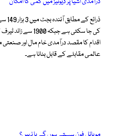
درآمدی اشیا پر ڈیوٹیز میں کمی کا امکان
ذرائع 
کی جا سکتی ہے جبکہ 0
اقدام کا مقصد درآمدی خام مال اور صنعتی 
عالمی مقابلے کے قابل بنانا ہے۔
موبائل فون سستے ہوں گے یا نہیں؟