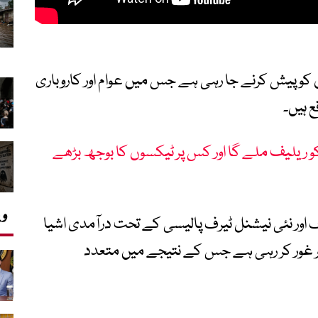
مالی سال 2026-27 کا بجٹ 5 جون کو پیش کرنے جا رہی ہے جس میں عوام اور کاروباری
 ہیں۔
و ریلیف ملے گا اور کس پر ٹیکسوں کا بوجھ بڑھے
وی
ف اور نئی نیشنل ٹیرف پالیسی کے تحت درآمدی اشیا
پر غور کر رہی ہے جس کے نتیجے میں متعدد