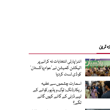
زہ ترین
انٹرا پارٹی انتخابات نہ کرانے پر
الیکشن کمیشن نے ’عوام پاکستان‘
کو ڈی لسٹ کردیا
اسمارٹ چشموں سے خفیہ
ریکارڈنگ: لوگ ویڈیو رکوانے کے
لیے ڈزنی کے گانے کیوں گانے
لگے؟