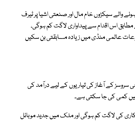
 والے سیکڑوں خام مال اور صنعتی اشیا پر ٹیرف
طابق اس اقدام سے پیداواری لاگت کم ہوگی،
وعات عالمی منڈی میں زیادہ مسابقتی بن سکیں
ئع کا کہنا ہے کہ ٹیلی کام سیکٹر میں 5 جی سروسز کے آغاز کی تیاریوں کے لیے درآمد کی
 میں کمی کی جا سکتی ہے۔
کاری کی لاگت کم ہوگی اور ملک میں جدید موبائل