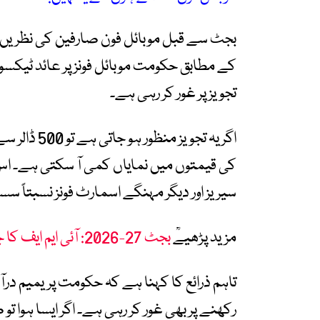
بجٹ سے قبل موبائل فون صارفین کی نظریں 
تجویز پر غور کر رہی ہے۔
اگر یہ تجوی
کی قیمتوں میں نمایاں کمی آ سکتی ہے۔ 
سیریز اور دیگر مہنگے اسمارٹ فونز نسبتاً س
مزید پڑھیےؒ
بجٹ 27-2026: آئی ایم ایف کا جنرل سیلز ٹیکس بڑھا کر 19 فیصد کرنے کا مطالبہ
تاہم ذرائع کا کہنا ہے کہ حکومت پریمیم درآم
رکھنے پر بھی غور کر رہی ہے۔ اگر ایسا ہوا 