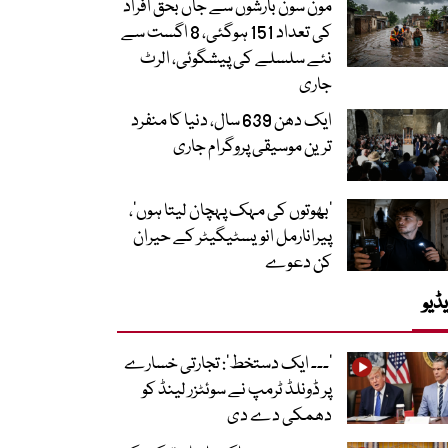
مون سون بارشوں سے جاں بحق افراد
کی تعداد 151 ہوگئی، 8 اگست سے
نئے سلسلے کی پیشگوئی، الرٹ
جاری
ایک دھن 639 سال، دنیا کا منفرد
ترین موسیقی پروگرام جاری
‘بھوتوں کی مہک پہچان لیتا ہوں’،
پیرانارمل انویسٹیگیٹر کے حیران
کن دعوے
ڈیو
’۔۔۔ ایک دستخط‘: تجارتی خسارے
پر ڈونلڈ ٹرمپ نے سوئٹزر لینڈ کو
دھمکی دے دی