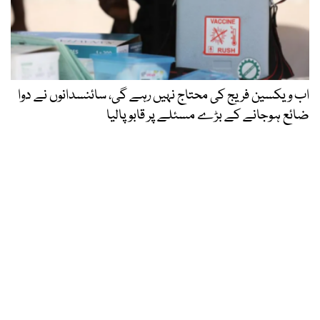
اب ویکسین فریج کی محتاج نہیں رہے گی، سائنسدانوں نے دوا
ضائع ہوجانے کے بڑے مسئلے پر قابو پالیا