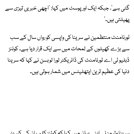
گئی ہے‘، جبکہ ایک اور پوسٹ میں کہا: ’اچھی خبریں تیزی سے
پھیلتی ہیں۔‘
ٹورنامنٹ منتظمین نے سرینا کی واپسی کو رواں سال کے سب
سے بڑے کھیلوں کے لمحات میں سے ایک قرار دیا ہے۔ کوئنز
ڈبلیو ٹی اے ٹورنامنٹ کی ڈائریکٹر لورا لوبسن نے کہا کہ سرینا
دنیا کی عظیم ترین ایتھلیٹس میں شمار ہوتی ہیں۔
سرینا ولیمز نے اپنے بیان میں کہا کہ کوئنز کلب ان کے کیریئر