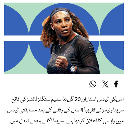
امریکی ٹینس اسٹار اور 23 گرینڈ سلیم سنگلز ٹائٹلز کی فاتح
سرینا ولیمز نے تقریباً 4 سال کے وقفے کے بعد مسابقتی ٹینس
میں واپسی کا اعلان کر دیا ہے۔ سرینا اگلے ہفتے لندن میں