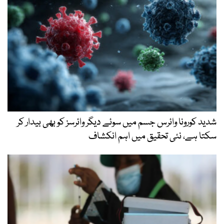
شدید کورونا وائرس جسم میں سوئے دیگر وائرسز کو بھی بیدار کر
سکتا ہے، نئی تحقیق میں اہم انکشاف