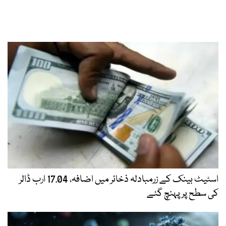
اسٹیٹ بینک کے زرمبادلہ ذخائر میں اضافہ، 17.04 ارب ڈالر
کی سطح پر پہنچ گئے