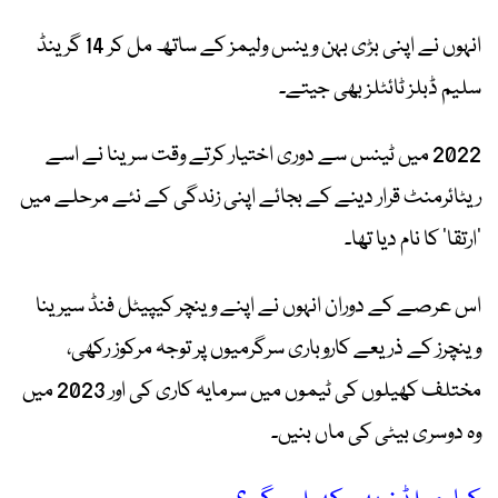
انہوں نے اپنی بڑی بہن وینس ولیمز کے ساتھ مل کر 14 گرینڈ
سلیم ڈبلز ٹائٹلز بھی جیتے۔
2022 میں ٹینس سے دوری اختیار کرتے وقت سرینا نے اسے
ریٹائرمنٹ قرار دینے کے بجائے اپنی زندگی کے نئے مرحلے میں
’ارتقا‘ کا نام دیا تھا۔
اس عرصے کے دوران انہوں نے اپنے وینچر کیپیٹل فنڈ سیرینا
وینچرز کے ذریعے کاروباری سرگرمیوں پر توجہ مرکوز رکھی،
مختلف کھیلوں کی ٹیموں میں سرمایہ کاری کی اور 2023 میں
وہ دوسری بیٹی کی ماں بنیں۔