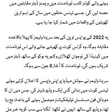
ہونے والے کوئنز کلب ٹورنامنٹ میں ویمنز ڈبلز مقابلوں میں
حصہ لیں گی، جسے ٹینس حلقوں میں سال کے اہم ترین
کھیلوں کے واقعات میں شمار کیا جا رہا ہے۔
یہ 2022 کے یو ایس اوپن کے بعد سرینا ولیمز کا پہلا باقاعدہ
مقابلہ ہوگا۔ وہ گراس کورٹ پر کھیلے جانے والے اس ٹورنامنٹ
میں کینیڈا کی نوجوان کھلاڑی وکٹوریہ بوکو کے ساتھ ڈبلز میں
شریک ہوں گی۔ ٹورنامنٹ کا آغاز 8 جون سے ہوگا۔
سرینا ولیمز نے سوشل میڈیا پر اپنی واپسی کا اعلان کرتے ہوئے
ٹینس کورٹ میں بنائی گئی ایک ویڈیو شیئر کی، جس میں ان کا
موبائل فون مسلسل نوٹیفکیشنز موصول ہونے کے باعث بج رہا
تھا۔ ویڈیو کے ساتھ انہوں نے لکھا: ’لگتا ہے سب کو یہ خبر مل