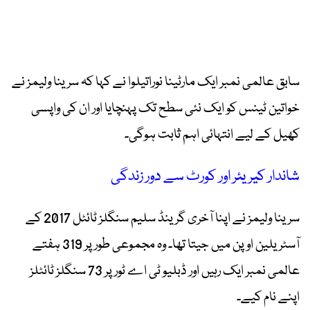
سابق عالمی نمبر ایک مارٹینا نوراتیلوا نے کہا کہ سرینا ولیمز نے
خواتین ٹینس کو ایک نئی سطح تک پہنچایا اور ان کی واپسی
کھیل کے لیے انتہائی اہم ثابت ہوگی۔
شاندار کیریئر اور کورٹ سے دور زندگی
سرینا ولیمز نے اپنا آخری گرینڈ سلیم سنگلز ٹائٹل 2017 کے
آسٹریلین اوپن میں جیتا تھا۔ وہ مجموعی طور پر 319 ہفتے
عالمی نمبر ایک رہیں اور ڈبلیو ٹی اے ٹور پر 73 سنگلز ٹائٹلز
اپنے نام کیے۔