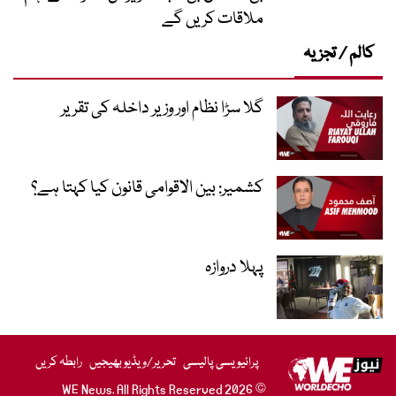
ملاقات کریں گے
کالم / تجزیہ
گلا سڑا نظام اور وزیر داخلہ کی تقریر
کشمیر: بین الاقوامی قانون کیا کہتا ہے؟
پہلا دروازہ
پرائیویسی پالیسی
تحریر/ویڈیو بھیجیں
رابطہ کریں
© 2026 WE News. All Rights Reserved