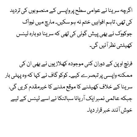
اگرچہ سرینا نے عوامی سطح پر واپسی کے منصوبوں کی تردید
کی تھی، تاہم افواہیں ختم نہ ہو سکیں۔ مارچ میں نوواک
جوکووک نے بھی پیش گوئی کی تھی کہ سرینا دوبارہ ٹینس
کھیلتی نظر آئیں گی۔
فرنچ اوپن کے دوران کئی موجودہ کھلاڑیوں نے بھی ان کی
ممکنہ واپسی پر تبصرے کیے۔ کوکو گاف نے کہا کہ وہ پہلی بار
سرینا کے خلاف کھیلنے کا موقع ملنے کا خیرمقدم کریں گی،
جبکہ عالمی نمبر ایک آریانا سبالنکا نے اسے ٹینس کے لیے
خوش آئند خبر قرار دیا۔