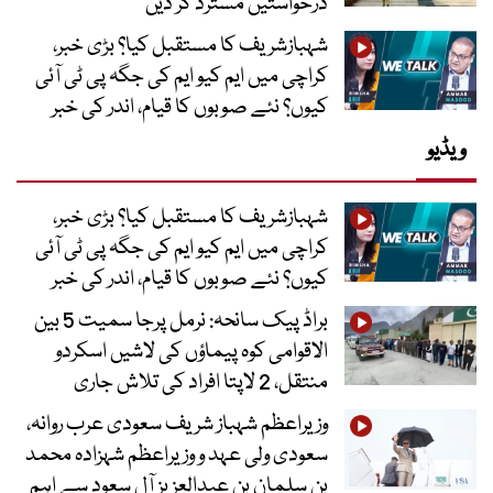
درخواستیں مسترد کر دیں
شہبازشریف کا مستقبل کیا؟ بڑی خبر،
کراچی میں ایم کیو ایم کی جگہ پی ٹی آئی
کیوں؟ نئے صوبوں کا قیام، اندر کی خبر
ویڈیو
شہبازشریف کا مستقبل کیا؟ بڑی خبر،
کراچی میں ایم کیو ایم کی جگہ پی ٹی آئی
کیوں؟ نئے صوبوں کا قیام، اندر کی خبر
براڈ پیک سانحہ: نرمل پرجا سمیت 5 بین
الاقوامی کوہ پیماؤں کی لاشیں اسکردو
منتقل، 2 لاپتا افراد کی تلاش جاری
وزیراعظم شہباز شریف سعودی عرب روانہ،
سعودی ولی عہد و وزیراعظم شہزادہ محمد
بن سلمان بن عبدالعزیز آل سعود سے اہم