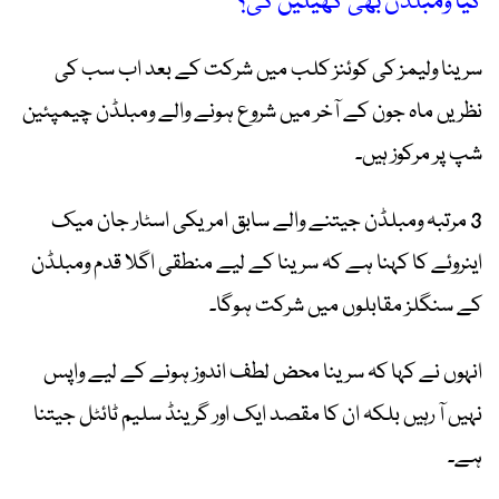
کیا ومبلڈن بھی کھیلیں گی؟
سرینا ولیمز کی کوئنز کلب میں شرکت کے بعد اب سب کی
نظریں ماہ جون کے آخر میں شروع ہونے والے ومبلڈن چیمپئین
شپ پر مرکوز ہیں۔
3 مرتبہ ومبلڈن جیتنے والے سابق امریکی اسٹار جان میک
اینروئے کا کہنا ہے کہ سرینا کے لیے منطقی اگلا قدم ومبلڈن
کے سنگلز مقابلوں میں شرکت ہوگا۔
انہوں نے کہا کہ سرینا محض لطف اندوز ہونے کے لیے واپس
نہیں آ رہیں بلکہ ان کا مقصد ایک اور گرینڈ سلیم ٹائٹل جیتنا
ہے۔