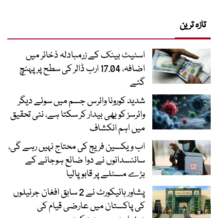
تازہ ترین
اسٹیٹ بینک کے زرمبادلہ ذخائر میں
اضافہ، 17.04 ارب ڈالر کی سطح پر پہنچ
گئے
شدید کورونا وائرس جسم میں سوئے دیگر
وائرسز کو بھی بیدار کر سکتا ہے، نئی تحقیق
میں اہم انکشاف
اب ویکسین فریج کی محتاج نہیں رہے گی،
سائنسدانوں نے دوا ضائع ہوجانے کے
بڑے مسئلے پر قابو پالیا
پشاور ہائیکورٹ نے 2 سابق افغان جرنیلوں
کی پاکستان میں عارضی قیام کی