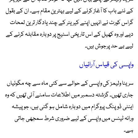
کے نئے باب کا آغاز کرنے کے لیے بہترین مقام ہے۔ ان کے بقول
گراس کورٹ نے انہیں اپنے کیریئر کے چند یادگار ترین لمحات
دیے اور وہ کھیل کے اس تاریخی اسٹیج پر دوبارہ مقابلہ کرنے کے
لیے بے حد پرجوش ہیں۔
واپسی کی قیاس آرائیاں
سرینا ولیمز کی واپسی کے حوالے سے کئی ماہ سے چہ مگوئیاں
جاری تھیں۔ گزشتہ دسمبر میں اطلاعات سامنے آئی تھیں کہ وہ
اینٹی ڈوپنگ پروگرام میں دوبارہ شامل ہو گئی ہیں، جو پیشہ
ورانہ ٹینس میں واپسی کے لیے ضروری شرط سمجھی جاتی
ہے۔