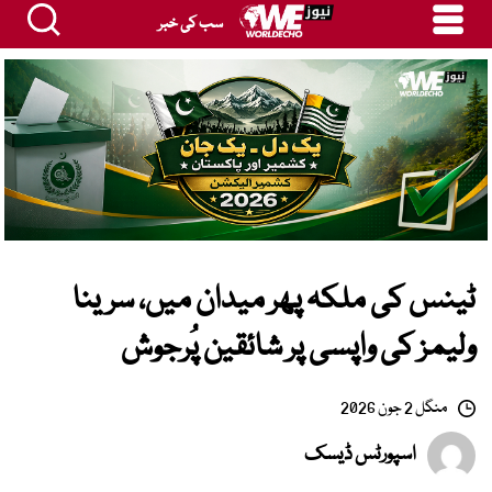
سب کی خبر
ٹینس کی ملکہ پھر میدان میں، سرینا
ولیمز کی واپسی پر شائقین پُرجوش
منگل 2 جون 2026
اسپورٹس ڈیسک