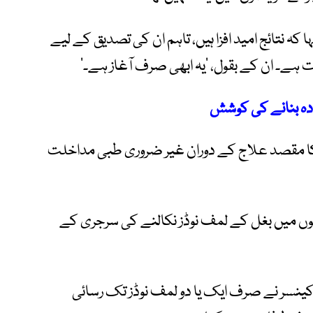
ہ نتائج امید افزا ہیں، تاہم ان کی تصدیق کے لیے
ت ہے۔ ان کے بقول، ’یہ ابھی صرف آغاز ہے۔‘
 دہ بنانے کی کوشش
ا مقصد علاج کے دوران غیر ضروری طبی مداخلت
ں میں بغل کے لمف نوڈز نکالنے کی سرجری کے
ینسر نے صرف ایک یا دو لمف نوڈز تک رسائی