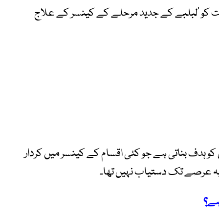
رفت کو ’لبلبے کے جدید مرحلے کے کینسر کے علاج
ن کو ہدف بناتی ہے جو کئی اقسام کے کینسر میں کردار
لیہ عرصے تک دستیاب نہیں تھا۔
 ہے؟