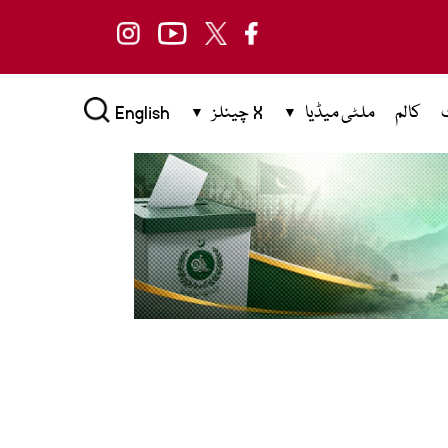
کالم
ملٹی میڈیا
X چینلز
English