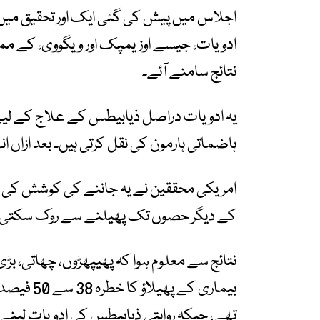
اجلاس میں پیش کی گئی ایک اور تحقیق میں 
ادویات، جیسے اوزیمپک اور ویگووی، کے ممکنہ 
نتائج سامنے آئے۔
یہ ادویات دراصل ذیابیطس کے علاج کے لیے
ہاضماتی ہارمون کی نقل کرتی ہیں۔ بعد ازاں انہ
امریکی محققین نے یہ جاننے کی کوشش کی کہ
کے دیگر حصوں تک پھیلنے سے روک سکتی ہی
نتائج سے معلوم ہوا کہ پھیپھڑوں، چھاتی، ب
بیماری کے 
تھے، جبکہ روایتی ذیابیطس کی ادویات لینے و