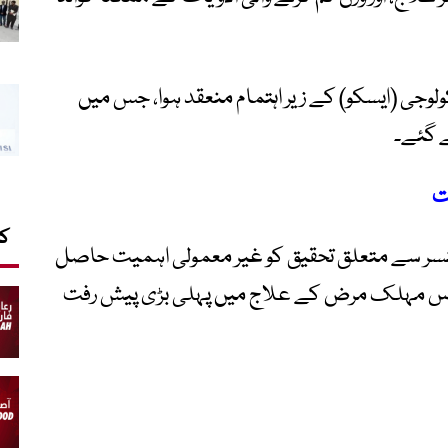
وجی (ایسکو) کے زیر اہتمام منعقد ہوا، جس میں
ے گئے۔
ت
کا
سر سے متعلق تحقیق کو غیر معمولی اہمیت حاصل
عد اس مہلک مرض کے علاج میں پہلی بڑی پیش رفت