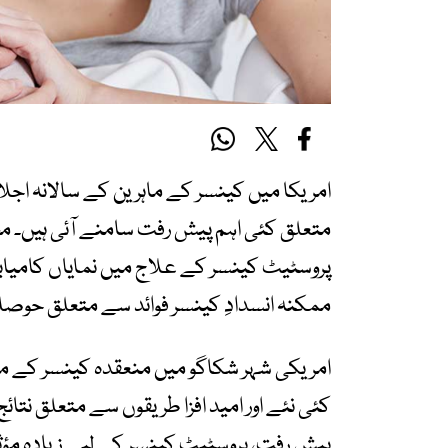
امریکا میں کینسر کے ماہرین کے سالانہ ا
متعلق کئی اہم پیش رفت سامنے آئی ہیں۔ محق
پروسٹیٹ کینسر کے علاج میں نمایاں کامیابی
ممکنہ انسدادِ کینسر فوائد سے متعلق حوصلہ 
امریکی شہر شکاگو میں منعقدہ کینسر کے م
کئی نئے اور امید افزا طریقوں سے متعلق نت
پیش رفت، پروسٹیٹ کینسر کے لیے زیادہ مؤثر 