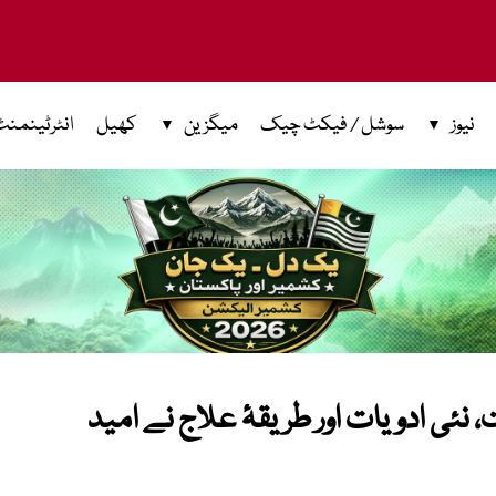
نیوز
سوشل / فیکٹ چیک
میگزین
کھیل
انٹرٹینمنٹ
نئی ادویات اور طریقۂ علاج نے امید