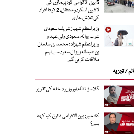
5 بین الاقوامی کوہ پیماؤں کی
لاشیں اسکردو منتقل، 2 لاپتا افراد
کی تلاش جاری
وزیراعظم شہباز شریف سعودی
عرب روانہ، سعودی ولی عہد و
وزیراعظم شہزادہ محمد بن سلمان
بن عبدالعزیز آل سعود سے اہم
ملاقات کریں گے
لم / تجزیہ
گلا سڑا نظام اور وزیر داخلہ کی تقریر
کشمیر: بین الاقوامی قانون کیا کہتا
ہے؟