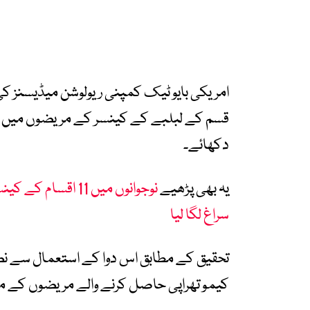
امریکی بایو ٹیک کمپنی ریولوشن میڈیسنز کی ت
قسم کے لبلبے کے کینسر کے مریضوں میں روای
دکھائے۔
یہ بھی پڑھیے
نوجوانوں میں 11 ا
سراغ لگا لیا
کیمو تھراپی حاصل کرنے والے مریضوں کے مق