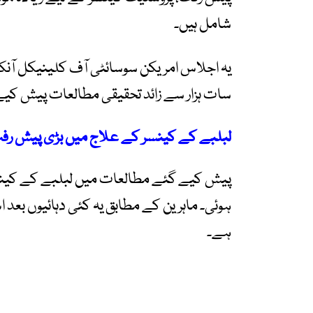
شامل ہیں۔
یہ اجلاس امریکن سوسائٹی آف کلینیکل آنکول
سات ہزار سے زائد تحقیقی مطالعات پیش کی
لبلبے کے کینسر کے علاج میں بڑی پیش رف
پیش کیے گئے مطالعات میں لبلبے کے کین
ہوئی۔ ماہرین کے مطابق یہ کئی دہائیوں ب
ہے۔