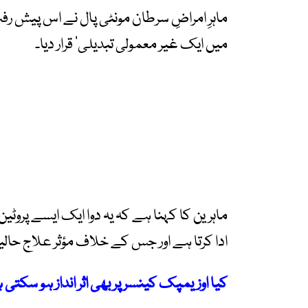
ماہرِ امراضِ سرطان مونٹی پال نے اس پیش 
میں ایک غیر معمولی تبدیلی‘ قرار دیا۔
ماہرین کا کہنا ہے کہ یہ دوا ایک ایسے پروٹی
ادا کرتا ہے اور جس کے خلاف مؤثر علاج حا
کیا اوزیمپک کینسر پر بھی اثر انداز ہو سکتی