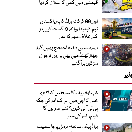
قیمتوں میں کمی کا اعلان کر دیا
اوور 60 کرکٹ ورلڈ کپ: پاکستان
ٹیم کینیڈا روانہ، 9 اگست کو ویلز
کے خلاف مہم کا آغاز
بھارت میں طلبہ احتجاج پھیل گیا،
جھاڑکھنڈ میں بھی ہزاروں نوجوان
سڑکوں پر آگئے
ڈیو
شہبازشریف کا مستقبل کیا؟ بڑی
خبر، کراچی میں ایم کیو ایم کی جگہ
پی ٹی آئی کیوں؟ نئے صوبوں کا
قیام، اندر کی خبر
براڈ پیک سانحہ: نرمل پرجا سمیت