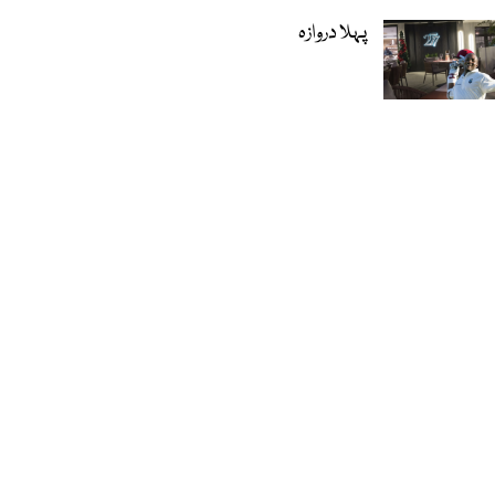
پہلا دروازہ