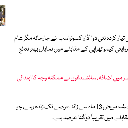
یار کردہ نئی دوا ’ڈاراکسونراسب‘ نے جارحانہ مگر عام
تی کیمو تھراپی کے مقابلے میں نمایاں بہتر نتائج
قسام کے کینسر میں اضافہ، سائنسدانوں نے ممکنہ وجہ کا ابتدائی
تحقیق کے مطابق اس دوا کے استعمال سے نصف مریض 13 ماہ سے زائد عرصے تک زندہ رہے، جو
ابلے میں تقریباً دوگنا عرصہ ہے۔