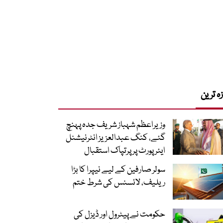
زہ ترین
وزیراعظم شہباز شریف جدہ پہنچ
گئے، کنگ عبدالعزیز انٹرنیشنل
ایئر پورٹ پر پرتپاک استقبال
سولر صارفین کے لیے نیپرا کا بڑا
ریلیف، لائسنس کی شرط ختم
حکومت نے پیٹرول اور ڈیزل کی