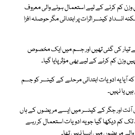
وزن کم کرنے کے لیے استعمال ہونے والی معروف
انسدادِ کینسر اثرات پر ابتدائی مگر حوصلہ افزا
 تیار کی گئی تھیں اور جسم میں ایک مخصوص
یں وزن کم کرنے کے لیے بھی مؤثر پایا گیا۔
 آیا یہ ادویات ابتدائی مرحلے کے کینسر کو جسم
ں یا نہیں۔
ڑی آنت اور جگر کے کینسر میں ایسے مریضوں کے ہاں
پھیلاؤ کا خطرہ 38 سے 50 فیصد تک کم دیکھا گیا جو یہ ادویات استعمال کر رہے
الے مریضوں میں ایسا نہیں تھا۔