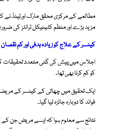
مطالعے کے مرکزی محقق مارک اورلینڈ نے کہا ک
مزید بڑے اور منظم کلینیکل ٹرائلز کی ضرور
کینسر کے علاج کو زیادہ ہدفی اور کم نقصان
اجلاس میں پیش کی گئی متعدد تحقیقات ک
کو کم کرنا بھی تھا۔
ایک تحقیق میں چھاتی کے کینسر کے مریضو
فوائد کا دوبارہ جائزہ لیا گیا۔
نتائج سے معلوم ہوا کہ ایسے مریض جن کے ک