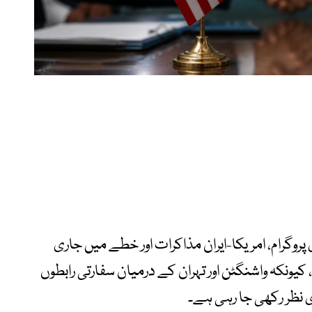
پروگرام، امریکا-ایران مذاکرات اور خطے میں جاری
 کیونکہ واشنگٹن اور تہران کے درمیان سفارتی رابطوں
 نظر رکھی جا رہی ہے۔