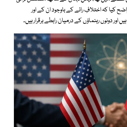
ح کیا کہ اختلافِ رائے کے باوجود ان کے اور
 اور دونوں رہنماؤں کے درمیان رابطے برقرار ہیں۔