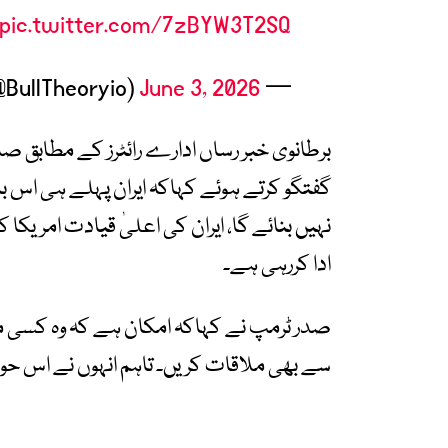
pic.twitter.com/7zBYW3T2SQ
June 3, 2026
— Bull Theory (@BullTheoryio)
برطانوی خبر رساں ادارے رائٹرز کے مطابق صد
گفتگو کرتے ہوئے کہاکہ ایران پہلے ہی اس با
نہیں بنائے گا، ایران کی اعلیٰ قیادت امریکا 
ادا کررہی ہے۔
صدر ٹرمپ نے کہاکہ امکان ہے کہ وہ کسی مرح
سے بھی ملاقات کریں۔ تاہم انہوں نے اس حو