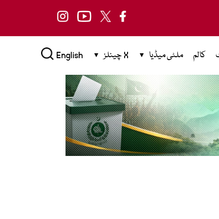
کالم
ملٹی میڈیا
X چینلز
English