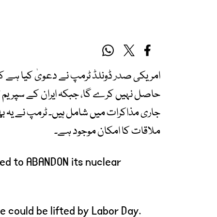
امریکی صدر ڈونلڈ ٹرمپ نے دعویٰ کیا ہے کہ ا
حاصل نہیں کرے گا، جبکہ ایران کے سپریم لیڈر
جاری مذاکرات میں شامل ہیں۔ ٹرمپ نے یہ ب
ملاقات کا امکان موجود ہے۔
eed to ABANDON its nuclear
e could be lifted by Labor Day.