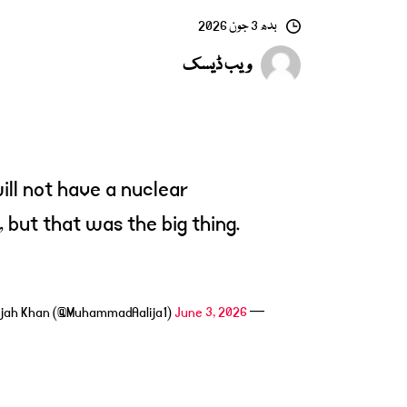
بدھ 3 جون 2026
ویب ڈیسک
ill not have a nuclear
but that was the big thing.
June 3, 2026
— Muhammad Aalijah Khan (@MuhammadAalija1)