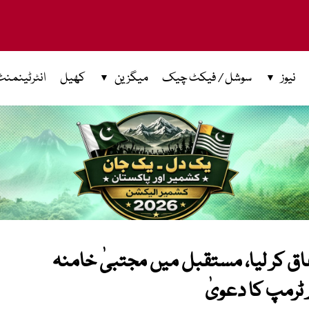
نیوز
سوشل / فیکٹ چیک
میگزین
کھیل
انٹرٹینمنٹ
اتفاق کر لیا، مستقبل میں مجتبیٰ خامنہ
ٹرمپ کا دعویٰ