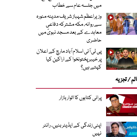
میں جلسہ عام سے خطاب
وزیراعظم شہباز شریف مدینہ منورہ
سے روانہ، مکہ مشترکہ دفاعی
معاہدے کے بعد مسجد نبویؐ میں
حاضری
پی ٹی آئی اسلام آباد مارچ کے اعلان
پر خیبر پختونخوا کے اراکین کیا
کہتے ہیں؟
لم / تجزیہ
پرانی کتابوں کا اتوار بازار
اپنی زندگی کے ایڈیٹر بنیں، رائٹر
نہیں