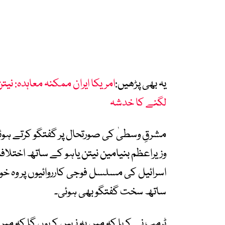
یہ بھی پڑھیں:
امریکا ایران ممکنہ معاہدہ: نیتن
لگنے کا خدشہ
مشرقِ وسطیٰ کی صورتحال پر گفتگو کرتے ہوئ
وزیراعظم بنیامین نیتن یاہو کے ساتھ اختلافا
اسرائیل کی مسلسل فوجی کارروائیوں پر وہ خو
ساتھ سخت گفتگو بھی ہوئی۔
ٹرمپ نے کہا کہ میں یہ نہیں کہوں گا کہ م