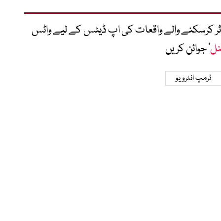
متاثر کرسکنے والے واقعات کی اپ ڈیٹس کے لیے واٹس
نل
‘ جوائن کریں
ٹرمپ انٹرویو