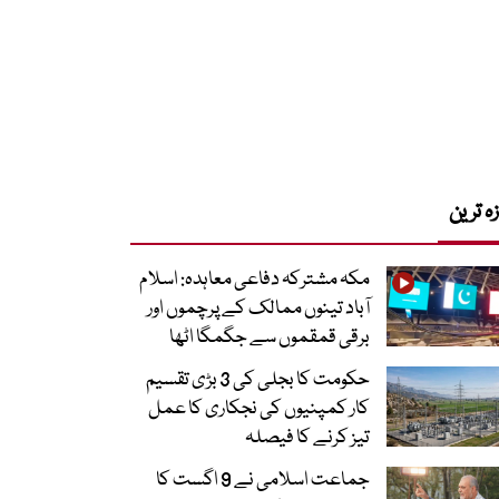
زہ ترین
مکہ مشترکہ دفاعی معاہدہ: اسلام
آباد تینوں ممالک کے پرچموں اور
برقی قمقموں سے جگمگا اٹھا
حکومت کا بجلی کی 3 بڑی تقسیم
کار کمپنیوں کی نجکاری کا عمل
تیز کرنے کا فیصلہ
جماعت اسلامی نے 9 اگست کا