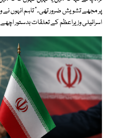
پر مجھے تشویش ضرور تھی۔” تاہم انہوں نے واض
اسرائیلی وزیراعظم کے تعلقات بدستور اچھے ہیں