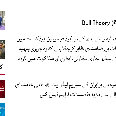
ر ٹرمپ نے بدھ کے روز ’پوڈ فورس ون‘ پوڈکاسٹ میں
ت پر رضامندی ظاہر کر چکا ہے کہ وہ جوہری ہتھیار
کے ساتھ جاری سفارتی رابطوں اور مذاکرات میں کردار
کا
لے پر ایران کے سپریم لیڈر آیت اللہ علی خامنہ ای
الے سے مزید تفصیلات فراہم نہیں کیں۔