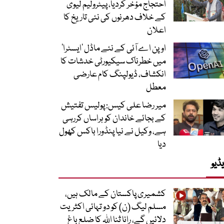
احتجاج مؤخر کردیا، پیٹرولیم لیوی
کے خلاف دھرنوں کی نئی تاریخ کا
اعلان
اوپن اے آئی کے نئے ماڈل ’ایسٹرا‘
میں خطرناک سیکیورٹی خدشات کا
انکشاف، ڈیولپنگ کام عارضی
معطل
میر رضا علی کیس: پولیس تفتیش
کے بجائے خاندان کو ہراساں کررہی
ہے، وکیل نے نیا پنڈورا باکس کھول
دیا
ڈیو
کشمیری پاکستان کے مالک ہیں،
مسلم لیگ (ن) کو دو تہائی اکثریت
دلائیں گے، رانا ثنا اللہ کا ضلع باغ