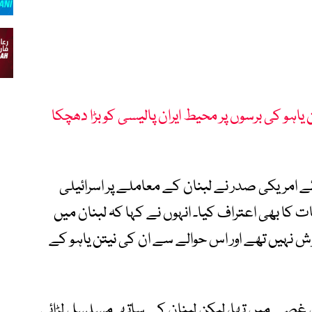
 یاہو کی برسوں پر محیط ایران پالیسی کو بڑا دھچکا
ے امریکی صدر نے لبنان کے معاملے پر اسرائیلی
ت کا بھی اعتراف کیا۔ انہوں نے کہا کہ لبنان میں
ش نہیں تھے اور اس حوالے سے ان کی نیتن یاہو کے
یں غصے میں تھا، لیکن لبنان کے ساتھ مسلسل لڑائی