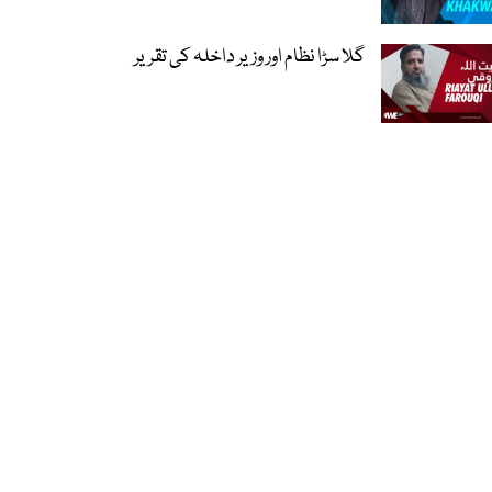
گلا سڑا نظام اور وزیر داخلہ کی تقریر