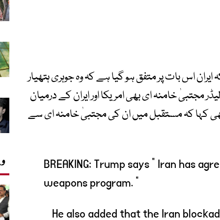
یران اس بات پر متفق ہو گیا ہے کہ وہ جوہری ہتھیار
 مجتبیٰ خامنہ ای بھی امریکا اور ایران کے درمیان
ھی کہا کہ مستقبل میں ان کی مجتبیٰ خامنہ ای سے
وی
BREAKING: Trump says “ Iran has agr
weapons program. ”
He also added that the Iran blockad