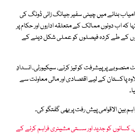
کامیاب بنانے میں چینی سفیر جیانگ زائی ڈونگ کی
ا کہ اب دونوں ممالک کے متعلقہ اداروں اور حکام پر
ادتوں کے طے کردہ فیصلوں کو عملی شکل دینے کے
 منصوبے پر پیشرفت کو تیز کرنے، سیکیورٹی، انسدادِ
وہ پاکستان کے لیے اقتصادی اور مالی معاونت سے
ا۔
ہم بین الاقوامی پیش رفت پر بھی گفتگو کی۔
 کسانوں کو جدید اور سستی مشینری فراہم کرنے کے