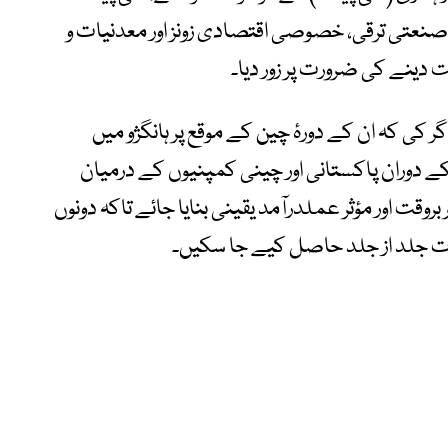
، صنعتی ترقی، خصوصی اقتصادی زونز اور معدنیات و
دینے کی ضرورت پر زور دیا۔
کی کہ ان کے دورۂ چین کے موقع پر ہانگژو میں
کے دوران پاکستانی اور چینی کمپنیوں کے درمیان
وقت اور مؤثر عملدرآمد یقینی بنایا جائے تاکہ دونوں
ت جلد از جلد حاصل کیے جا سکیں۔