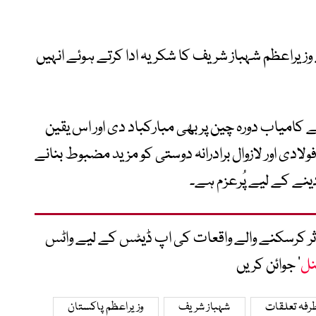
زیراعظم شہباز شریف کا شکریہ ادا کرتے ہوئے انہیں
ں نے وزیراعظم کو 23 تا 26 مئی 2026 کے کامیاب دورہ چین پر بھی مبارکباد دی اور اس یقین
لادی اور لازوال برادرانہ دوستی کو مزید مضبوط بنانے
ینے کے لیے پُرعزم ہے۔
متاثر کرسکنے والے واقعات کی اپ ڈیٹس کے لیے واٹس
نل
‘ جوائن کریں
رفہ تعلقات
شہباز شریف
وزیراعظم پاکستان