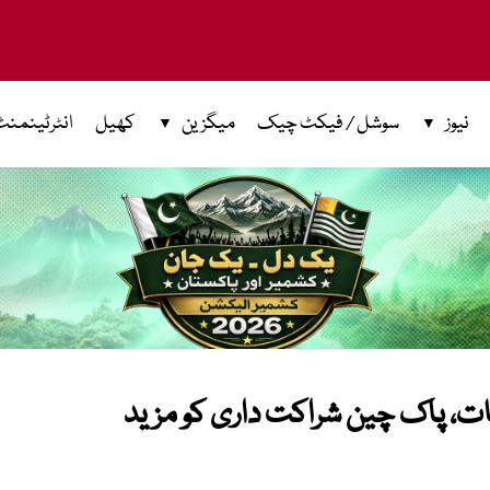
نیوز
سوشل / فیکٹ چیک
میگزین
کھیل
انٹرٹینمنٹ
ت، پاک چین شراکت داری کو مزید