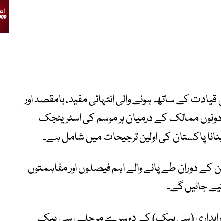
 قیادت کے ساتھ ہونے والی انتہائی مفید، بامقصد اور
ہ دونوں ممالک کے درمیان ہر موسم کی اسٹریٹجک
نانا پاکستان کی اولین ترجیحات میں شامل ہے۔
ین کے دوران طے پانے والے اہم فیصلوں اور مفاہمتوں
کیے جائیں گے۔
 راہداری (سی پیک) کے دوسرے مرحلے، سی پیک