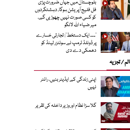
بلوچستان میں جہاں ضرورت پڑی
فل فلیج آپریشن ہوگا، دہشتگردوں
کو کسی صورت نہیں چھوڑیں گے،
میر ضیاء اللہ لانگو
’۔۔۔ ایک دستخط‘: تجارتی خسارے
پر ڈونلڈ ٹرمپ نے سوئٹزر لینڈ کو
دھمکی دے دی
لم / تجزیہ
اپنی زندگی کے ایڈیٹر بنیں، رائٹر
نہیں
گلا سڑا نظام اور وزیر داخلہ کی تقریر