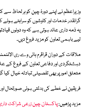
وزیراعظم نے اپنے دورۂ چین کو ہر لحاظ سے 
گرانقدر خدمات اور کاوشوں کو سراہتے ہوئے کہ
یہ ذمہ داری عائد ہوتی ہے کہ وہ دونوں قی
لیے باہمی تعاون کو مزید فروغ دیں۔
ملاقات کے دوران قراقرم ہائی وے ری الائنمنٹ
دہشتگردی اور دفاعی تعاون کے فروغ کے علا
متعلق امور پر بھی تفصیلی تبادلہ خیال کیا گی
فریقین نے خطے کی بدلتی ہوئی صورتحال اور ا
مزید پڑھیں:
پاکستان چین زرعی شراکت داری،