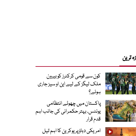
زہ ترین
کون سے قومی کرکٹرز کو بیرون
ملک لیگز کے لیے این او سیز جاری
ہوئے؟
پاکستان میں چھوٹے انتظامی
یونٹس، بہتر حکمرانی کی جانب اہم
قدم قرار
امریکی دباؤ پر یوکرین کا اہم تیل