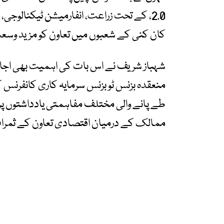
2.0، کے تحت زراعت، انفارمیشن ٹیکنالوجی
کان کنی کے شعبوں میں تعاون کو مزید وسعت 
شہباز شریف نے اس بات کی اہمیت بھی اجاگر 
منعقدہ بزنس ٹو بزنس سرمایہ کاری کانفرنس 
طے پانے والی مختلف مفاہمتی یادداشتوں پر بر
ممالک کے درمیان اقتصادی تعاون کے ثمرا