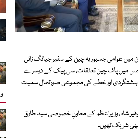
 میں عوامی جمہوریہ چین کے سفیر جیانگ زائی
 جس میں پاک چین تعلقات، سی پیک کے دوسرے
دِ دہشتگردی اور خطے کی مجموعی صورتحال سمیت
وی
وقیر شاہ، وزیراعظم کے معاونِ خصوصی سید طارق
 بھی شریک تھیں۔