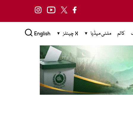
کالم
ملٹی میڈیا
X چینلز
English