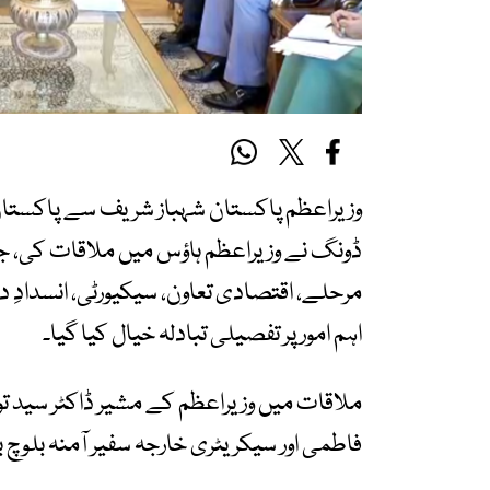
وزیراعظم پاکستان شہباز شریف سے پاکستان
ڈونگ نے وزیراعظم ہاؤس میں ملاقات کی،
مرحلے، اقتصادی تعاون، سیکیورٹی، انسدا
اہم امور پر تفصیلی تبادلہ خیال کیا گیا۔
ملاقات میں وزیراعظم کے مشیر ڈاکٹر سید ت
فاطمی اور سیکریٹری خارجہ سفیر آمنہ بلوچ