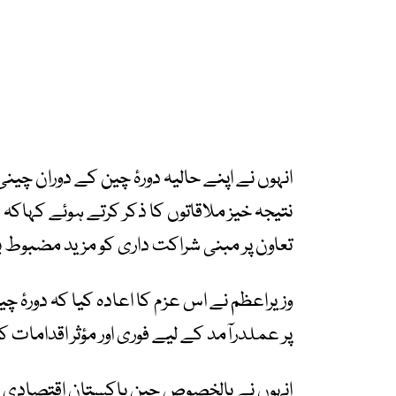
انہوں نے اپنے حالیہ دورۂ چین کے دوران چینی
نتیجہ خیز ملاقاتوں کا ذکر کرتے ہوئے کہاک
تعاون پر مبنی شراکت داری کو مزید مضبوط ب
وزیراعظم نے اس عزم کا اعادہ کیا کہ دورۂ چ
پر عملدرآمد کے لیے فوری اور مؤثر اقدامات 
انہوں نے بالخصوص چین پاکستان اقتصادی