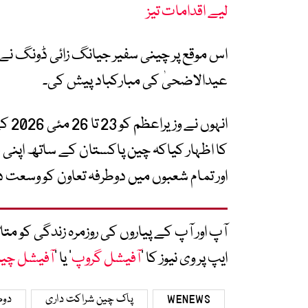
لیے اقدامات تیز
اس موقع پر چینی سفیر جیانگ زائی ڈونگ نے و
عیدالاضحیٰ کی مبارکباد پیش کی۔
انہو
کا اظہار کیاکہ چین پاکستان کے ساتھ اپنی فو
اور تمام شعبوں میں دوطرفہ تعاون کو وسعت د
آپ اور آپ کے پیاروں کی روزمرہ زندگی کو 
ایپ پر وی نیوز کا ’
آفیشل گروپ
‘ یا ’
آفیشل چی
WENEWS
پاک چین شراکت داری
دوط