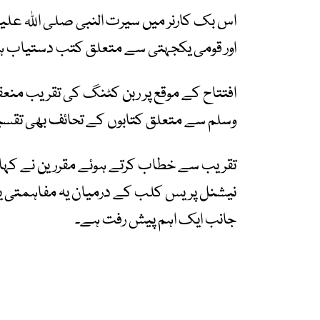
اس بک کارنر میں سیرت النبی صلی اللہ علی
اور قومی یکجہتی سے متعلق کتب دستیاب ہ
افتتاح کے موقع پر ربن کٹنگ کی تقریب منعق
وسلم سے متعلق کتابوں کے تحائف بھی تقس
تقریب سے خطاب کرتے ہوئے مقررین نے کہاکہ ن
نیشنل پریس کلب کے درمیان یہ مفاہمتی یاد
جانب ایک اہم پیش رفت ہے۔