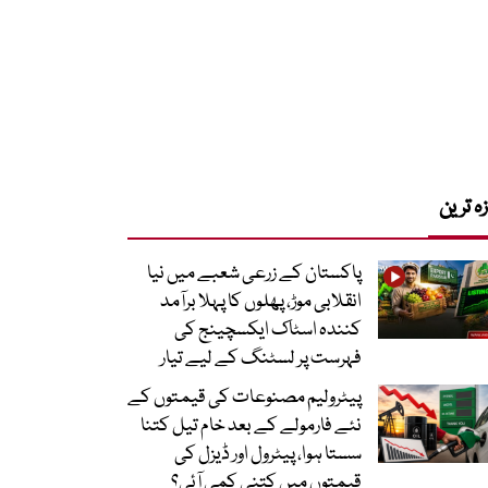
زہ ترین
پاکستان کے زرعی شعبے میں نیا
انقلابی موڑ، پھلوں کا پہلا برآمد
کنندہ اسٹاک ایکسچینج کی
فہرست پر لسٹنگ کے لیے تیار
پیٹرولیم مصنوعات کی قیمتوں کے
نئے فارمولے کے بعد خام تیل کتنا
سستا ہوا، پیٹرول اور ڈیزل کی
قیمتوں میں کتنی کمی آئی؟