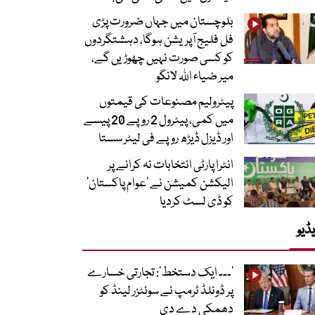
بلوچستان میں جہاں ضرورت پڑی
فل فلیج آپریشن ہوگا، دہشتگردوں
کو کسی صورت نہیں چھوڑیں گے،
میر ضیاء اللہ لانگو
پیٹرولیم مصنوعات کی قیمتوں
میں کمی، پیٹرول 2 روپے 20 پیسے
اور ڈیزل ڈیڑھ روپے فی لیٹر سستا
انٹرا پارٹی انتخابات نہ کرانے پر
الیکشن کمیشن نے ’عوام پاکستان‘
کو ڈی لسٹ کردیا
ڈیو
’۔۔۔ ایک دستخط‘: تجارتی خسارے
پر ڈونلڈ ٹرمپ نے سوئٹزر لینڈ کو
دھمکی دے دی