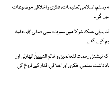
ہ وسلم، اسلامی تعلیمات، فکری و اخلاقی موضوعات
وں گی۔
د ہوئی جبکہ شرکا میں سیرت النبی صلی اللہ علیہ
یم کیے گئے۔
یشنل رحمت للعالمین و خاتم النبیینؐ اتھارٹی اور
داشت علمی، فکری اور اخلاقی اقدار کے فروغ کی