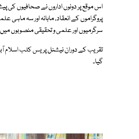
اس موقع پر دونوں اداروں نے صحافیوں کی پیشہ
پروگراموں کے انعقاد، ماہانہ اور سہ ماہی ع
سرگرمیوں اور علمی و تحقیقی منصوبوں میں تع
تقریب کے دوران نیشنل پریس کلب اسلام آباد
گیا۔