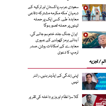
سعودی عرب، پاکستان اور ترکیہ کے
درمیان ’مکہ مکرمہ مشترکہ دفاعی
معاہدہ‘ طے، کسی ایک پر حملہ
تینوں پر حملہ تصور ہوگا
ایران جنگ جلد ختم ہو جائے گی،
آبنائے ہرمز کھولنے کے عبوری
معاہدے کے امکانات روشن، صدر
ٹرمپ کا دعویٰ
لم / تجزیہ
اپنی زندگی کے ایڈیٹر بنیں، رائٹر
نہیں
گلا سڑا نظام اور وزیر داخلہ کی تقریر