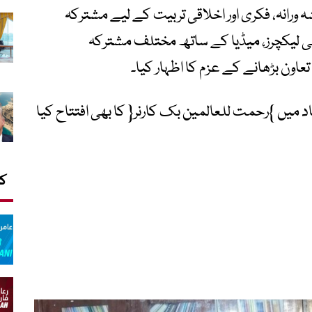
 ورانہ، فکری اور اخلاقی تربیت کے لیے مشترکہ
لمی لیکچرز، میڈیا کے ساتھ مختلف مشترکہ
اون بڑھانے کے عزم کا اظہار کیا۔
 میں }رحمت للعالمین بک کارنر{ کا بھی افتتاح کیا
کا