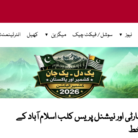
نیوز
سوشل / فیکٹ چیک
میگزین
کھیل
انٹرٹینمنٹ
ھارٹی اور نیشنل پریس کلب اسلام آباد کے
خط