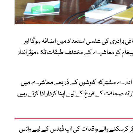
فی برادری کی علمی استعداد میں اضافہ ہوگا اور
پیغام کو معاشرے کے مختلف طبقات تک مؤثر انداز
نوں ادارے مشترکہ کاوشوں کے ذریعے معاشرے میں
رانہ صحافت کے فروغ کے لیے اپنا کردار ادا کرتے رہیں
متاثر کرسکنے والے واقعات کی اپ ڈیٹس کے لیے واٹس