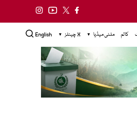
کالم
ملٹی میڈیا
X چینلز
English