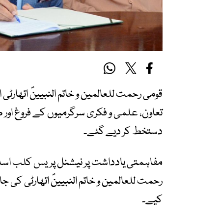
قومی رحمت للعالمین و خاتم النبیینؐ اتھارٹی
تعاون، علمی و فکری سرگرمیوں کے فروغ اور
دستخط کر دیے گئے۔
مفاہمتی یادداشت پر نیشنل پریس کلب اسلام
رحمت للعالمین و خاتم النبیینؐ اتھارٹی کی
کیے۔