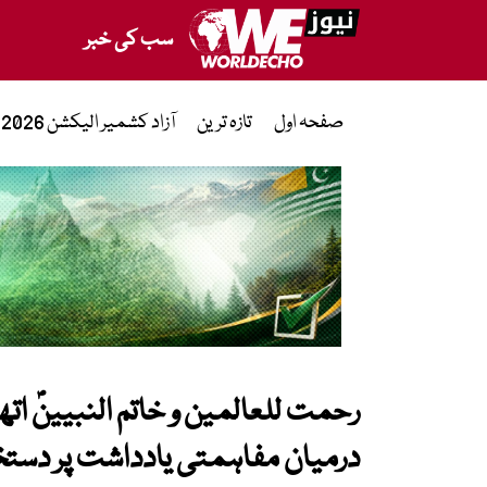
سب کی خبر
صفحہ اول
تازہ ترین
آزاد کشمیر الیکشن 2026
رحمت للعالمین و خاتم النبیینؐ ات
درمیان مفاہمتی یادداشت پر دست