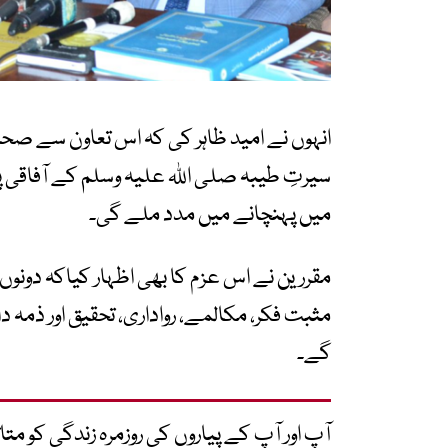
انہوں نے امید ظاہر کی کہ اس تعاون سے صحا
سیرتِ طیبہ صلی اللہ علیہ وسلم کے آفاقی 
میں پہنچانے میں مدد ملے گی۔
مقررین نے اس عزم کا بھی اظہار کیاکہ دو
مثبت فکر، مکالمے، رواداری، تحقیق اور ذمہ دا
گے۔
آپ اور آپ کے پیاروں کی روزمرہ زندگی کو 