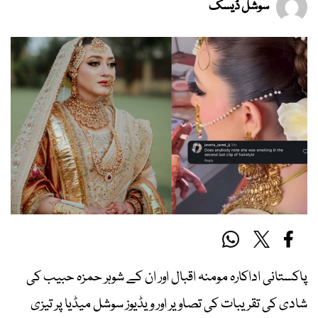
سوشل ڈیسک
پاکستانی اداکارہ مومنہ اقبال اور ان کے شوہر حمزہ حبیب کی
شادی کی تقریبات کی تصاویر اور ویڈیوز سوشل میڈیا پر تیزی