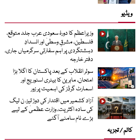
ویڈیو
وزیراعظم کا دورۂ سعودی عرب جلد متوقع،
فلسطین، مشرقِ وسطیٰ اور انسدادِ
دہشتگردی پر اہم سفارتی سرگرمیاں جاری،
دفتر خارجہ
سولر انقلاب کے بعد پاکستان کا اگلا بڑا
امتحان، ماہرین کا بیٹری اسٹوریج اور
اسمارٹ گرڈز کی اہمیت پر زور
آزاد کشمیر میں اقتدار کی دوڑ تیز، ن لیگ
کی سادہ اکثریت، وزارت عظمیٰ کے لیے
بڑے نام سامنے آگئے
کالم / تجزیہ