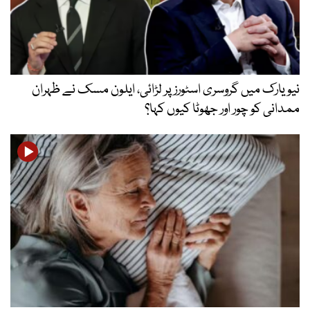
نیویارک میں گروسری اسٹورز پر لڑائی، ایلون مسک نے ظہران
ممدانی کو چور اور جھوٹا کیوں کہا؟