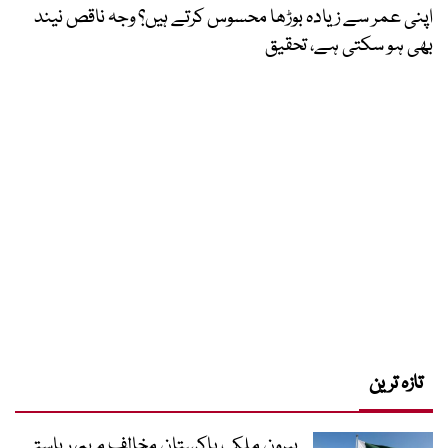
اپنی عمر سے زیادہ بوڑھا محسوس کرتے ہیں؟ وجہ ناقص نیند
بھی ہو سکتی ہے، تحقیق
تازہ ترین
بیرونِ ملک پاکستان مخالف مہم، ریاستی