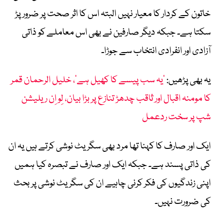
خاتون کے کردار کا معیار نہیں البتہ اس کا اثر صحت پر ضرور پڑ
سکتا ہے۔ جبکہ دیگر صارفین نے بھی اس معاملے کو ذاتی
آزادی اور انفرادی انتخاب سے جوڑا۔
یہ بھی پڑھیں:
’یہ سب پیسے کا کھیل ہے‘، خلیل الرحمان قمر
کا مومنہ اقبال اور ثاقب چدھڑ تنازع پر بڑا بیان، لِو اِن ریلیشن
شپ پر سخت ردعمل
ایک اور صارف کا کہنا تھا مرد بھی سگریٹ نوشی کرتے ہیں یہ ان
کی ذاتی پسند ہے۔ جبکہ ایک اور صارف نے تبصرہ کیا ہمیں
اپنی زندگیوں کی فکر کرنی چاہیے ان کی سگریٹ نوشی پر بحث
کی ضرورت نہیں۔