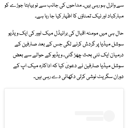
سے وائرل ہو رہی ہیں۔ مداحوں کی جانب سے نو بیاہتا جوڑے کو
مبارکباد اور نیک تمناؤں کا اظہار کیا جا رہا ہے۔
حال ہی میں مومنہ اقبال کی برائیڈل میک اوور کی ایک ویڈیو
سوشل میڈیا پر گردش کرنے لگی جس کے بعد صارفین کے
درمیان ایک نئی بحث چھڑ گئی۔ ویڈیو کے حوالے سے بعض
سوشل میڈیا صارفین نے دعویٰ کیا کہ اداکارہ میک اپ کے
دوران سگریٹ نوشی کرتی دکھائی دے رہی ہیں۔