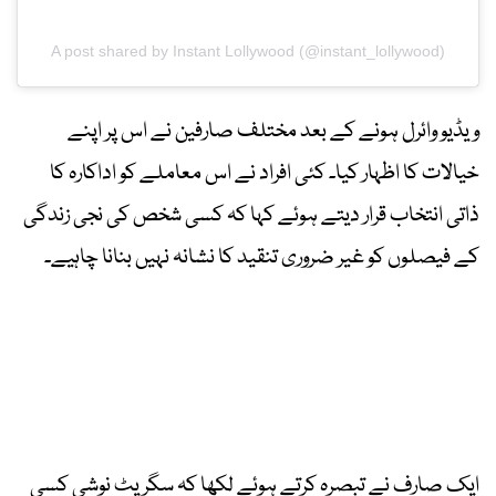
A post shared by Instant Lollywood (@instant_lollywood)
ویڈیو وائرل ہونے کے بعد مختلف صارفین نے اس پر اپنے
خیالات کا اظہار کیا۔ کئی افراد نے اس معاملے کو اداکارہ کا
ذاتی انتخاب قرار دیتے ہوئے کہا کہ کسی شخص کی نجی زندگی
کے فیصلوں کو غیر ضروری تنقید کا نشانہ نہیں بنانا چاہیے۔
ایک صارف نے تبصرہ کرتے ہوئے لکھا کہ سگریٹ نوشی کسی