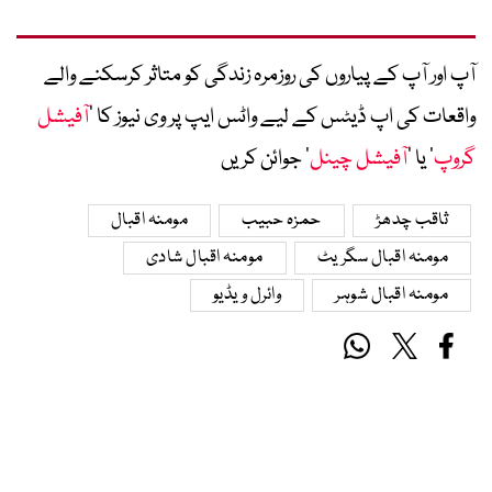
آپ اور آپ کے پیاروں کی روزمرہ زندگی کو متاثر کرسکنے والے
واقعات کی اپ ڈیٹس کے لیے واٹس ایپ پر وی نیوز کا ’
آفیشل
گروپ
‘ یا ’
آفیشل چینل
‘ جوائن کریں
ثاقب چدھڑ
حمزہ حبیب
مومنہ اقبال
مومنہ اقبال سگریٹ
مومنہ اقبال شادی
مومنہ اقبال شوہر
وائرل ویڈیو