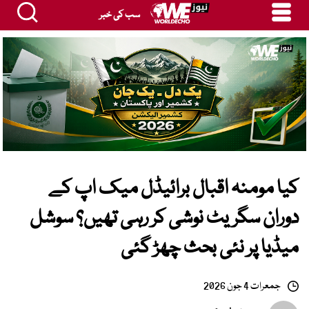
سب کی خبر
کیا مومنہ اقبال برائیڈل میک اپ کے
دوران سگریٹ نوشی کر رہی تھیں؟ سوشل
میڈیا پر نئی بحث چھڑ گئی
جمعرات 4 جون 2026