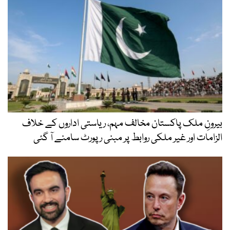
بیرونِ ملک پاکستان مخالف مہم، ریاستی اداروں کے خلاف
الزامات اور غیر ملکی روابط پر مبنی رپورٹ سامنے آ گئی