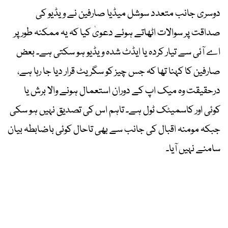
دوسری جانب متعدد سوشل میڈیا صارفین نے ویڈیو کی
صداقت پر سوالات اٹھاتے ہوئے دعویٰ کیا کہ یہ ممکنہ طور پر
اے آئی سے تیار کردہ یا ایڈٹ شدہ ویڈیو ہو سکتی ہے۔ بعض
صارفین کا کہنا تھا کہ جس چیز کو سگریٹ قرار دیا جا رہا ہے،
درحقیقت وہ میک اپ کے دوران استعمال ہونے والا برش یا
کوئی اور کاسمیٹک ٹول ہے۔ تاہم اس کی تصدیق نہیں ہو سکی
جبکہ مومنہ اقبال کی جانب سے بھی تاحال کوئی باضابطہ بیان
سامنے نہیں آیا۔