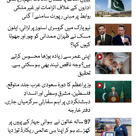
اداروں کے خلاف الزامات اور غیر ملکی
روابط پر مبنی رپورٹ سامنے آ گئی
نیویارک میں گروسری اسٹورز پر لڑائی، ایلون
مسک نے ظہران ممدانی کو چور اور جھوٹا
کیوں کہا؟
اپنی عمر سے زیادہ بوڑھا محسوس کرتے
ہیں؟ وجہ ناقص نیند بھی ہو سکتی ہے،
تحقیق
وزیراعظم کا دورۂ سعودی عرب جلد متوقع،
فلسطین، مشرقِ وسطیٰ اور انسدادِ
دہشتگردی پر اہم سفارتی سرگرمیاں جاری،
دفتر خارجہ
97 سالہ خاتون نے ہوائی جہاز کے پروں پر
کھڑے ہو کر اپنا ہی عالمی ریکارڈ توڑ دیا