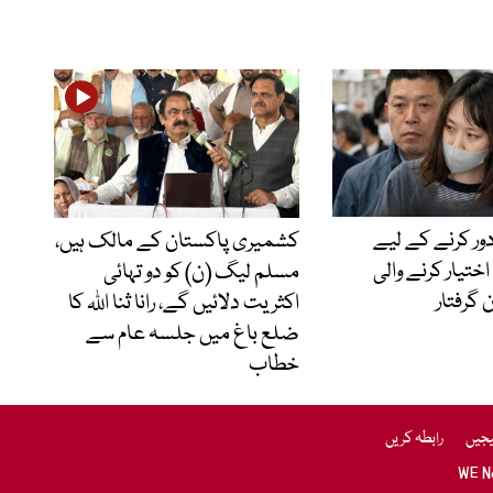
 دور کرنے کے لیے
کشمیری پاکستان کے مالک ہیں،
اختیار کرنے والی
مسلم لیگ (ن) کو دو تہائی
 گرفتار
اکثریت دلائیں گے، رانا ثنا اللہ کا
ضلع باغ میں جلسہ عام سے
خطاب
یجیں
رابطہ کریں