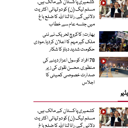
کشمیری پاکستان کے مالک ہیں،
مسلم لیگ (ن) کو دو تہائی اکثریت
دلائیں گے، رانا ثنا اللہ کا ضلع باغ
میں جلسہ عام سے خطاب
بھارت: کاکروچ تحریک نے نئی
ملک گیر مہم کا اعلان کردیا، مودی
حکومت شدید دباؤ کا شکار
78 افراد کو سول اعزاز دینے کی
منظوری، محسن نقوی کی زیر
صدارت خصوصی کمیٹی کا
اجلاس
ڈیو
کشمیری پاکستان کے مالک ہیں،
مسلم لیگ (ن) کو دو تہائی اکثریت
دلائیں گے، رانا ثنا اللہ کا ضلع باغ