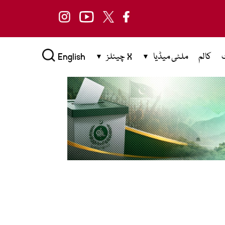
کالم
ملٹی میڈیا
X چینلز
English