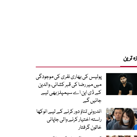
زہ ترین
پولیس کی بھاری نفری کی موجودگی
میں میر رضا کی قبر کشائی، والدین
کے ڈی این اے سیمپلز بھی لیے
جائیں گے
اندرونی تناؤ دور کرنے کے لیے انوکھا
راستہ اختیار کرنے والی جاپانی
خاتون گرفتار