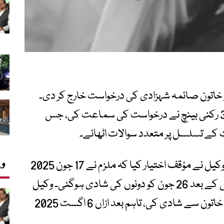
ر خاتون صائمہ شہزادی کی درخواست خارج کر دی۔
جسٹس حسن اظہر رضوی کی سربراہی میں 3 رکنی بینچ نے درخواست کی سماعت کی، جس
ت کے تسلسل پر متعدد سوالات اٹھائے۔
وی
سماعت کے دوران درخواست گزار خاتون کے وکیل نے مؤقف اختیار کیا کہ ملزم نے 17 جون 2025
کو صائمہ شہزادی کے ساتھ زیادتی کی، جس کے بعد 26 جون کو دونوں کی شادی ہوگئی۔ وکیل
کے مطابق ملزم نے جرم پر پردہ ڈالنے کے لیے خاتون سے شادی کی، تاہم بعد ازاں 6 اگست 2025