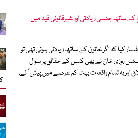
کے ساتھ جنسی زیادتی اور غیرقانونی قید میں
 کیا کہ اگر خاتون کے ساتھ زیادتی ہوئی تھی تو
س روزی خان نے بھی کیس کے حقائق پر سوال
ق اور یہ تمام واقعات بہت کم عرصے میں پیش آئے،
کا