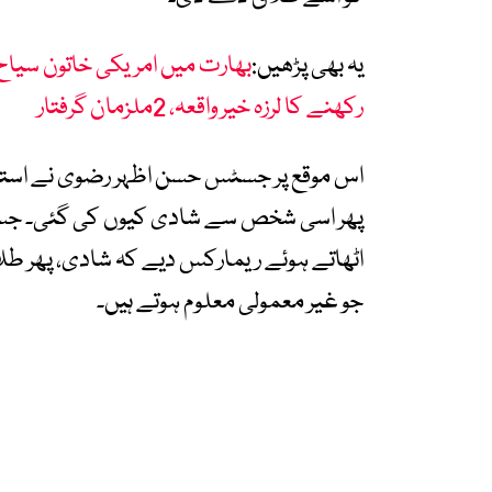
یہ بھی پڑھیں:
بھارت میں امریکی خاتون سیاح 
رکھنے کا لرزہ خیر واقعہ، 2ملزمان گرفتار
اس موقع پر جسٹس حسن اظہر رضوی نے استفسار
پھر اسی شخص سے شادی کیوں کی گئی۔ جسٹ
اٹھاتے ہوئے ریمارکس دیے کہ شادی، پھر طلا
جو غیر معمولی معلوم ہوتے ہیں۔