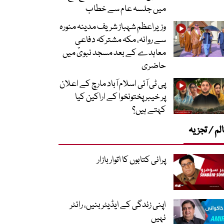
میں جلسہ عام سے خطاب
وزیراعظم شہباز شریف مدینہ منورہ
سے روانہ، مکہ مشترکہ دفاعی
معاہدے کے بعد مسجد نبویؐ میں
حاضری
پی ٹی آئی اسلام آباد مارچ کے اعلان
پر خیبر پختونخوا کے اراکین کیا
کہتے ہیں؟
لم / تجزیہ
پرانی کتابوں کا اتوار بازار
اپنی زندگی کے ایڈیٹر بنیں، رائٹر
نہیں