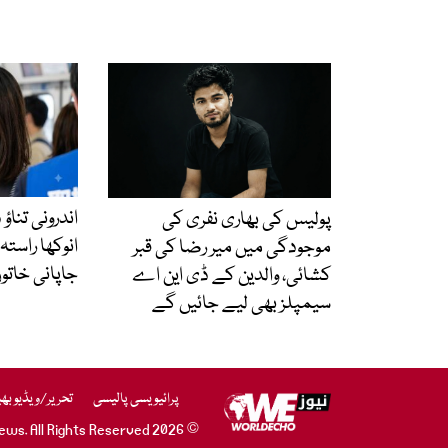
اندرونی تناؤ
پولیس کی بھاری نفری کی
انوکھا راستہ 
موجودگی میں میر رضا کی قبر
جاپانی خاتون
کشائی، والدین کے ڈی این اے
سیمپلز بھی لیے جائیں گے
پرائیویسی پالیسی
تحریر/ویڈیو بھ
© 2026 WE News. All Rights Reserved