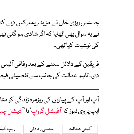
جسٹس روزی خان نے مزید ریمارکس دیے کہ ای
نے یہ سوال بھی اٹھایا کہ اگر شادی ہو گئی ت
کی نوعیت کیا تھی۔
فریقین کے دلائل سننے کے بعد وفاقی آئینی
دی۔ تاہم عدالت کی جانب سے تفصیلی فیصل
آپ اور آپ کے پیاروں کی روزمرہ زندگی کو 
ایپ پر وی نیوز کا ’
آفیشل گروپ
‘ یا ’
آفیشل چی
آئینی عدالت
جنسی زیادتی
ریپ کی