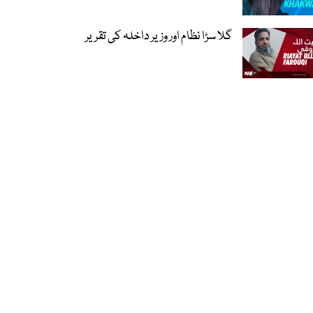
گلا سڑا نظام اور وزیر داخلہ کی تقریر