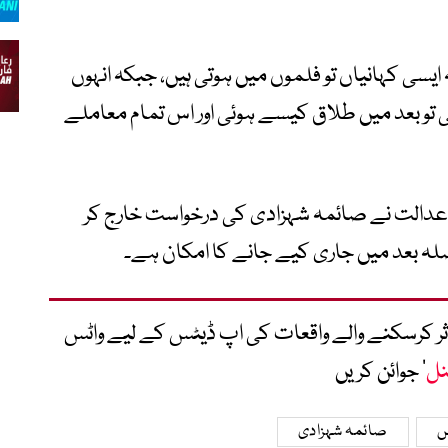
سی کہانیاں تو فلموں میں ہوتی ہیں، جبکہ انہوں
ھی تو بعد میں طلاق کیسے ہوئی اور اس تمام معاملے
 عدالت نے صائمہ شہزادی کی درخواست خارج کر
ہ بعد میں جاری کیے جانے کا امکان ہے۔
متاثر کرسکنے والے واقعات کی اپ ڈیٹس کے لیے واٹس
نل
‘ جوائن کریں
س
صائمہ شہزادی