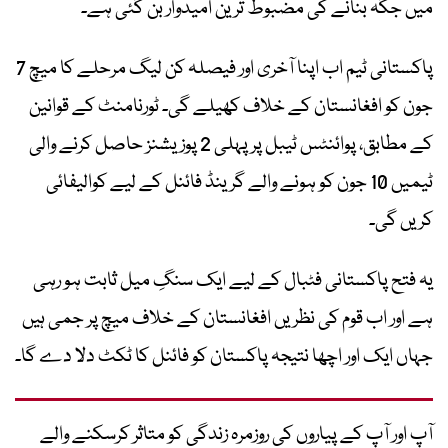
میں جگہ بنانے کی مضبوط ترین امیدوار بن گئی ہے۔
پاکستانی ٹیم اب اپنا آخری اور فیصلہ کن لیگ مرحلے کا میچ 7
جون کو افغانستان کے خلاف کھیلے گی۔ ٹورنامنٹ کے قوانین
کے مطابق، پوائنٹس ٹیبل پر پہلی 2 پوزیشنز حاصل کرنے والی
ٹیمیں 10 جون کو ہونے والے گرینڈ فائنل کے لیے کوالیفائی
کریں گی۔
یہ فتح پاکستانی فٹبال کے لیے ایک سنگِ میل ثابت ہو رہی
ہے اور اب قوم کی نظریں افغانستان کے خلاف میچ پر جمی ہیں
جہاں ایک اور اچھا نتیجہ پاکستان کو فائنل کا ٹکٹ دلا دے گا۔
آپ اور آپ کے پیاروں کی روزمرہ زندگی کو متاثر کرسکنے والے