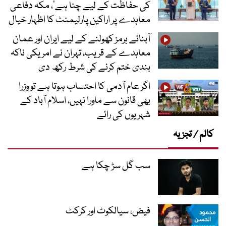
کی حفاظت کے لیے چنا ہے‘، مکہ دفاعی
معاہدے پر اراکین پارلیمنٹ کا اظہار خیال
آبنائے ہرمز کھولنے کے لیے ایران اور عمان
معاہدے کے قریب، تہران نے امریکی ناکہ
بندی ختم کرنے کی شرط رکھ دی
اگر عام آدمی کا احتساب ہوتا ہے تو وزرا
بھی قانون سے ماورا نہیں، اسلام آباد کے
شہریوں کی رائے
کالم / تجزیہ
سب گل سڑ چکا ہے
فیض، سیالکوٹ اور کرکٹ