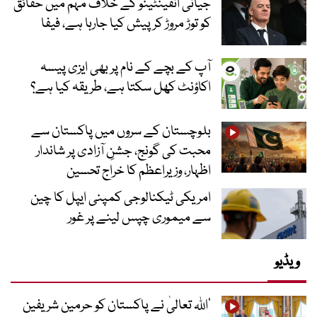
جیانی انفینٹینو کے خلاف مہم میں حقائق
کو توڑ مروڑ کر پیش کیا جارہا ہے، فیفا
آپ کے بچے کے نام پر بھی ایزی پیسہ
اکاؤنٹ کھل سکتا ہے، طریقہ کیا ہے؟
بلوچستان کے سروں میں پاکستان سے
محبت کی گونج، جشنِ آزادی پر شاندار
اظہار، وزیراعظم کا خراج تحسین
امریکی ٹیکنالوجی کمپنی ایپل کا چین
سے میموری چپس لینے پر غور
ویڈیو
’اللہ تعالیٰ نے پاکستان کو حرمین شریفین