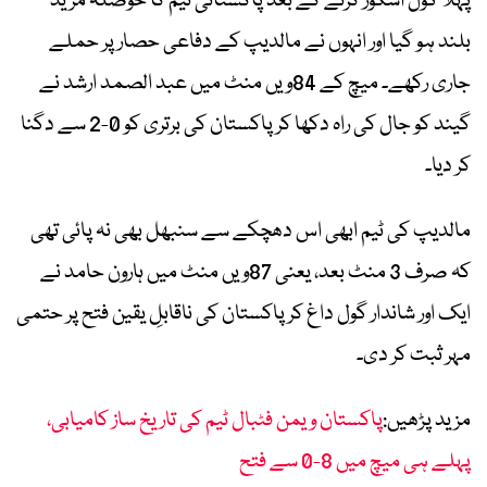
پہلا گول اسکور کرنے کے بعد پاکستانی ٹیم کا حوصلہ مزید
بلند ہو گیا اور انہوں نے مالدیپ کے دفاعی حصار پر حملے
جاری رکھے۔ میچ کے 84ویں منٹ میں عبد الصمد ارشد نے
گیند کو جال کی راہ دکھا کر پاکستان کی برتری کو 0-2 سے دگنا
کر دیا۔
مالدیپ کی ٹیم ابھی اس دھچکے سے سنبھل بھی نہ پائی تھی
کہ صرف 3 منٹ بعد، یعنی 87ویں منٹ میں ہارون حامد نے
ایک اور شاندار گول داغ کر پاکستان کی ناقابلِ یقین فتح پر حتمی
مہر ثبت کر دی۔
مزید پڑھیں:
پاکستان ویمن فٹبال ٹیم کی تاریخ ساز کامیابی،
پہلے ہی میچ میں 8-0 سے فتح