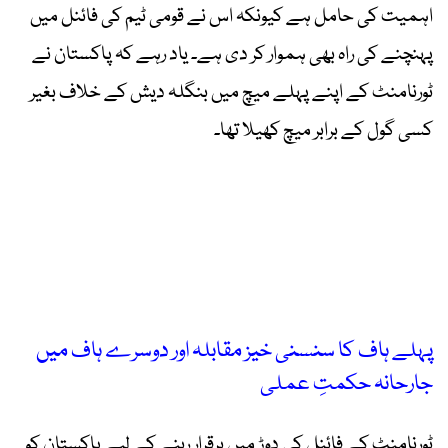
اہمیت کی حامل ہے کیونکہ اس نے قومی ٹیم کی فائنل میں
پہنچنے کی راہ بھی ہموار کر دی ہے۔ یاد رہے کہ پاکستان نے
ٹورنامنٹ کے اپنے پہلے میچ میں بنگلہ دیش کے خلاف بغیر
کسی گول کے برابر میچ کھیلا تھا۔
پہلے ہاف کا سنسنی خیز مقابلہ اور دوسرے ہاف میں
جارحانہ حکمتِ عملی
ٹورنامنٹ کے فائنل کی دوڑ میں برقرار رہنے کے لیے پاکستان کو