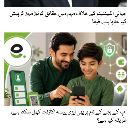
جیانی انفینٹینو کے خلاف مہم میں حقائق کو توڑ مروڑ کر پیش
کیا جارہا ہے، فیفا
آپ کے بچے کے نام پر بھی ایزی پیسہ اکاؤنٹ کھل سکتا ہے،
طریقہ کیا ہے؟