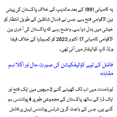
یہ کامیابی 1991 کے بعد مالدیپ کے خلاف پاکستان کی پہلی
بین الاقوامی فتح ہے، جس نے فٹبال شائقین کے طویل انتظار کو
خوشی میں بدل دیا ہے۔ واضح رہے کہ پاکستان کی آخری بین
الاقوامی کامیابی 17 اکتوبر 2023 کو کمبوڈیا کے خلاف فیفا
ورلڈ کپ کوالیفائر میں آئی تھی۔
فائنل کے لیے کوالیفکیشن کی صورتِ حال اور اگلا اہم
مقابلہ
ٹورنامنٹ میں اب تک کھیلے گئے 2 میچوں میں ایک فتح اور
ایک ڈرا کے ساتھ پاکستان کے مجموعی طور پر 4 پوائنٹس ہو
گئے ہیں، جس کے باعث گرین شرٹس پوائنٹس ٹیبل پر فائنل