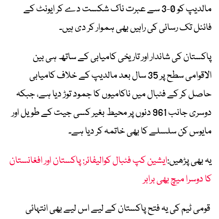
مالدیپ کو 0-3 سے عبرت ناک شکست دے کر ایونٹ کے
فائنل تک رسائی کی راہیں بھی ہموار کر دی ہیں۔
پاکستان کی شاندار اور تاریخی کامیابی کے ساتھ ہی بین
الاقوامی سطح پر 35 سال بعد مالدیپ کے خلاف کامیابی
حاصل کر کے فٹبال میں ناکامیوں کا جمود توڑ دیا ہے، جبکہ
دوسری جانب 961 دنوں پر محیط بغیر کسی جیت کے طویل اور
مایوس کن سلسلے کا بھی خاتمہ کر دیا ہے۔
یہ بھی پڑھیں:
ایشین کپ فٹبال کوالیفائر: پاکستان اور افغانستان
کا دوسرا میچ بھی برابر
قومی ٹیم کی یہ فتح پاکستان کے لیے اس لیے بھی انتہائی