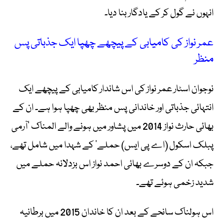
انہوں نے گول کر کے یادگار بنا دیا۔
عمر نواز کی کامیابی کے پیچھے چھپا ایک جذباتی پس
منظر
نوجوان اسٹار عمر نواز کی اس شاندار کامیابی کے پیچھے ایک
انتہائی جذباتی اور خاندانی پس منظر بھی چھپا ہوا ہے۔ ان کے
بھائی حارث نواز 2014 میں پشاور میں ہونے والے المناک ’آرمی
پبلک اسکول (اے پی ایس) حملے‘ کے شہدا میں شامل تھے،
جبکہ ان کے دوسرے بھائی احمد نواز اس بزدلانہ حملے میں
شدید زخمی ہوئے تھے۔
اس ہولناک سانحے کے بعد ان کا خاندان 2015 میں برطانیہ