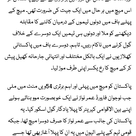
اس میچ میں ہر حال میں ایک جیت کی ضرورت تھی۔ میچ کے
پہلے ہاف میں دونوں ٹیموں کے درمیان کانٹے کا مقابلہ
دیکھنے کو ملا اور دونوں ہی ٹیمیں ایک دوسرے کے خلاف
گول کرنے میں ناکام رہیں۔ تاہم، دوسرے ہاف میں پاکستانی
کھلاڑیوں نے ایک بالکل مختلف اور انتہائی جارحانہ کھیل پیش
کر کے میچ کا رخ یکسر اپنی طرف موڑ لیا۔
پاکستان کو میچ میں پہلی اور اہم برتری 54ویں منٹ میں ملی
جب نوجوان فارورڈ عمر نواز نے ایک خوبصورت موو بناتے ہوئے
اپنے بین الاقوامی کیریئر کا پہلا یادگار گول اسکور کیا۔ یہ
پاکستان کی جانب سے عمر نواز کا صرف دوسرا میچ تھا، جبکہ
قومی ٹیم کے پلے الیون میں یہ ان کا پہلا آغاز بھی تھا جسے