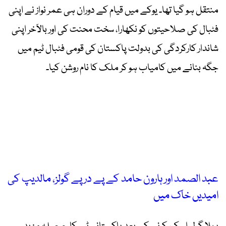
منتقل ہو گیا تھا۔ یوکے میں قیام کے دوران ہی عمر نواز نے اپنی
فٹبال کی صلاحیتوں کو نکھارا، سخت محنت کی اور بالآخر اپنی
شاندار کارکردگی کی بدولت پاکستان کی قومی فٹبال ٹیم میں
جگہ بنانے میں کامیاب ہو کر ملک کا نام روشن کیا۔
عبد الصمد اور ہارون حامد کے پے در پے گولز، مالدیپ کی
امیدیں خاک میں