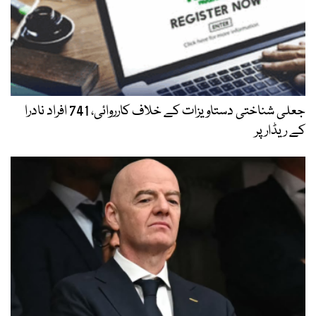
جعلی شناختی دستاویزات کے خلاف کارروائی، 741 افراد نادرا
کے ریڈار پر