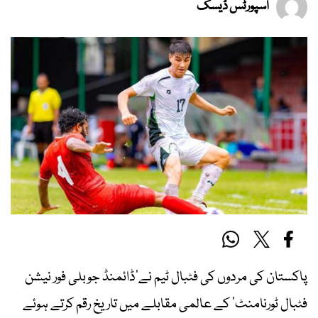
اسپورٹس ڈیسک
پاکستان کی مردوں کی فٹبال ٹیم نے’ڈائمنڈ جوبلی فور نیشن
فٹبال ٹورنامنٹ‘ کے عالمی مقابلے میں تاریخ رقم کرتے ہوئے