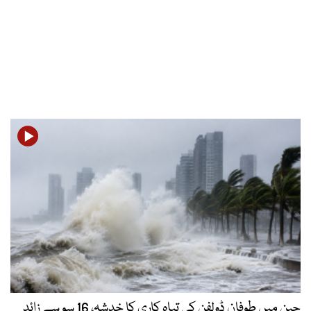
چین میں طوفان ڈولفن کی تباہ کاری کا خدشہ، 16 سو سے زائد