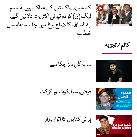
کشمیری پاکستان کے مالک ہیں، مسلم
لیگ (ن) کو دو تہائی اکثریت دلائیں گے،
رانا ثنا اللہ کا ضلع باغ میں جلسہ عام سے
خطاب
کالم / تجزیہ
سب گل سڑ چکا ہے
فیض، سیالکوٹ اور کرکٹ
پرانی کتابوں کا اتوار بازار