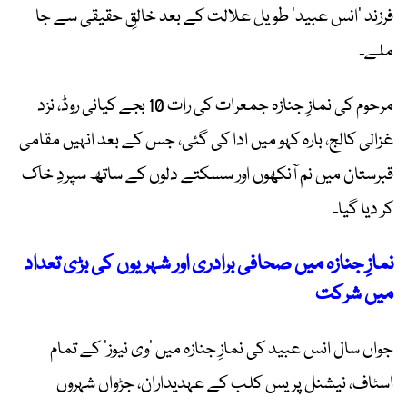
فرزند ’انس عبید‘ طویل علالت کے بعد خالقِ حقیقی سے جا
ملے۔
مرحوم کی نمازِ جنازہ جمعرات کی رات 10 بجے کیانی روڈ، نزد
غزالی کالج، بارہ کہو میں ادا کی گئی، جس کے بعد انہیں مقامی
قبرستان میں نم آنکھوں اور سسکتے دلوں کے ساتھ سپردِ خاک
کر دیا گیا۔
نمازِ جنازہ میں صحافی برادری اور شہریوں کی بڑی تعداد
میں شرکت
جواں سال انس عبید کی نمازِ جنازہ میں ’وی نیوز‘ کے تمام
اسٹاف، نیشنل پریس کلب کے عہدیداران، جڑواں شہروں