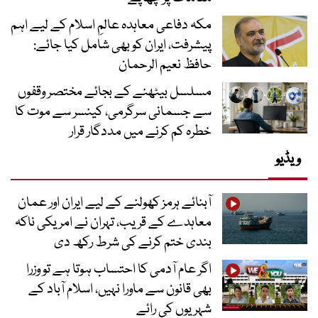
مکہ دفاعی معاہدہ عالمِ اسلام کے لیے اہم
پیشرفت، ایران کو بھی شامل کیا جائے:
حافظ نعیم الرحمان
مسلسل بیٹھنے کے بجائے مختصر وقفوں
سے جسمانی سرگرمی، کینسر سے موت کا
خطرہ کم کرنے میں مددگار قرار
ویڈیو
آبنائے ہرمز کھولنے کے لیے ایران اور عمان
معاہدے کے قریب، تہران نے امریکی ناکہ
بندی ختم کرنے کی شرط رکھ دی
اگر عام آدمی کا احتساب ہوتا ہے تو وزرا
بھی قانون سے ماورا نہیں، اسلام آباد کے
شہریوں کی رائے