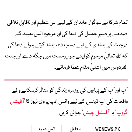
تمام شرکا نے سوگوار خاندان کے لیے اس عظیم اور ناقابلِ تلافی
صدمے پر صبرِ جمیل کی دعا کی اور مرحوم انس عبید کے
درجات کی بلندی کے لیے دستِ دعا بلند کرتے ہوئے دعا کی
کہ اللہ تعالیٰ مرحوم کو اپنے جوارِ رحمت میں جگہ دے اور جنت
الفردوس میں اعلیٰ مقام عطا فرمائے۔
آپ اور آپ کے پیاروں کی روزمرہ زندگی کو متاثر کرسکنے والے
واقعات کی اپ ڈیٹس کے لیے واٹس ایپ پر وی نیوز کا ’
آفیشل
گروپ
‘ یا ’
آفیشل چینل
‘ جوائن کریں
WENEWS.PK
انتقال
انس عبید