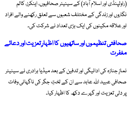
(راولپنڈی اور اسلام آباد) کے سینیئر صحافیوں، اینکرز، کالم
نگاروں اور زندگی کے مختلف شعبوں سے تعلق رکھنے والے افراد
اور علاقہ مکینوں کی ایک بڑی تعداد نے شرکت کی۔
صحافتی تنظیموں اور ساتھیوں کا اظہارِ تعزیت اور دعائے
مغفرت
نمازِ جنازہ کی ادائیگی اور تدفین کے بعد میڈیا برادری نے سینیئر
صحافی عبید اللہ عابد سے ان کے لختِ جگر کی ناگہانی وفات
پر دلی تعزیت اور گہرے دکھ کا اظہار کیا۔