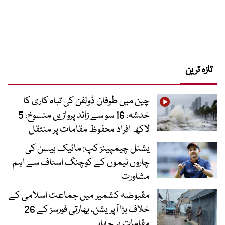
تازہ ترین
چین میں طوفان ڈولفن کی تباہ کاری کا
خدشہ، 16 سو سے زائد پروازیں منسوخ، 5
لاکھ افراد محفوظ مقامات پر منتقل
یشنل چیمپینز کپ: مائیک ہیسن کی
چاروں ٹیموں کے کوچنگ اسٹاف سے اہم
مشاورت
مقبوضہ کشمیر میں جماعت اسلامی کے
خلاف بڑا آپریشن، بھارتی فورسز کے 26
مقامات پر چھاپے