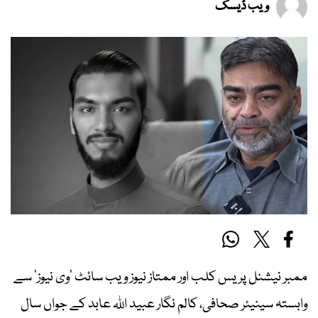
ویب ڈیسک
ممبر نیشنل پریس کلب اور ممتاز نیوز ویب سائٹ ’وی نیوز‘ سے
وابستہ سینیئر صحافی، کالم نگار عبید اللہ عابد کے جواں سال