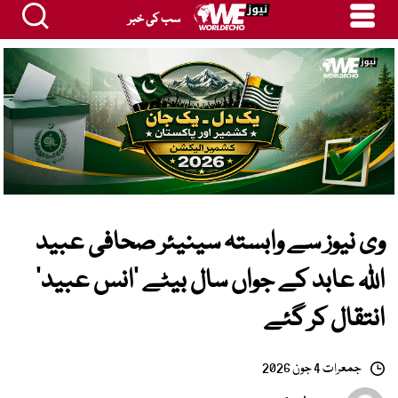
سب کی خبر
وی نیوز سے وابستہ سینیئر صحافی عبید
اللہ عابد کے جواں سال بیٹے ’انس عبید‘
انتقال کر گئے
جمعرات 4 جون 2026