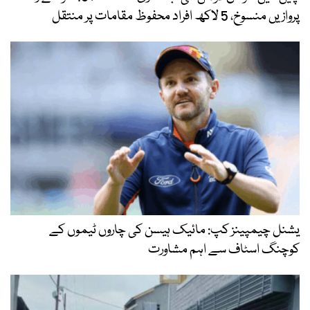
پروازیں منسوخ، 5 لاکھ افراد محفوظ مقامات پر منتقل
یشنل چیمپینز کپ: مائیک ہیسن کی چاروں ٹیموں کے
کوچنگ اسٹاف سے اہم مشاورت