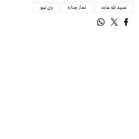
عبید اللہ عابد
نماز جنازہ
وی نیوز