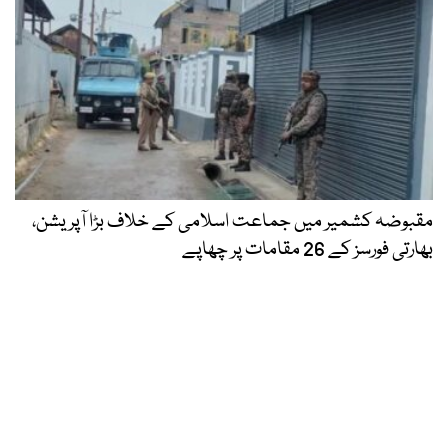
مقبوضہ کشمیر میں جماعت اسلامی کے خلاف بڑا آپریشن،
بھارتی فورسز کے 26 مقامات پر چھاپے