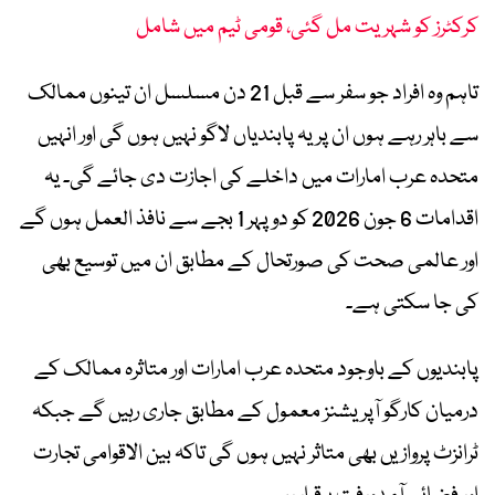
کرکٹرز کو شہریت مل گئی، قومی ٹیم میں شامل
تاہم وہ افراد جو سفر سے قبل 21 دن مسلسل ان تینوں ممالک
سے باہر رہے ہوں ان پر یہ پابندیاں لاگو نہیں ہوں گی اور انہیں
متحدہ عرب امارات میں داخلے کی اجازت دی جائے گی۔ یہ
اقدامات 6 جون 2026 کو دوپہر 1 بجے سے نافذ العمل ہوں گے
اور عالمی صحت کی صورتحال کے مطابق ان میں توسیع بھی
کی جا سکتی ہے۔
پابندیوں کے باوجود متحدہ عرب امارات اور متاثرہ ممالک کے
درمیان کارگو آپریشنز معمول کے مطابق جاری رہیں گے جبکہ
ٹرانزٹ پروازیں بھی متاثر نہیں ہوں گی تاکہ بین الاقوامی تجارت