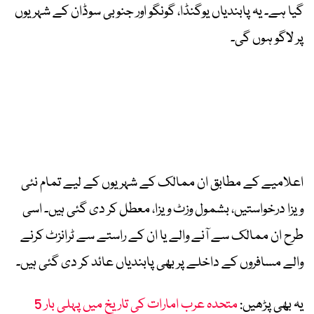
گیا ہے۔ یہ پابندیاں یوگنڈا، گونگو اور جنوبی سوڈان کے شہریوں
پر لاگو ہوں گی۔
اعلامیے کے مطابق ان ممالک کے شہریوں کے لیے تمام نئی
ویزا درخواستیں، بشمول وزٹ ویزا، معطل کر دی گئی ہیں۔ اسی
طرح ان ممالک سے آنے والے یا ان کے راستے سے ٹرانزٹ کرنے
والے مسافروں کے داخلے پر بھی پابندیاں عائد کر دی گئی ہیں۔
یہ بھی پڑھیں:
متحدہ عرب امارات کی تاریخ میں پہلی بار 5