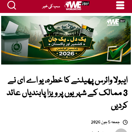
سب کی خبر
ایبولا وائرس پھیلنے کا خطرہ، یو اے ای نے
3 ممالک کے شہریوں پر ویزا پابندیاں عائد
کردیں
جمعہ 5 جون 2026