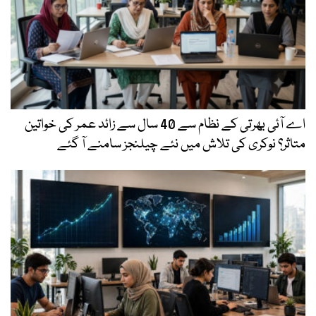
اے آئی بھرتی کے نظام سے 40 سال سے زائد عمر کی خواتین
متاثر؟ نوکری کی تلاش میں نئے چیلنجز سامنے آ گئے