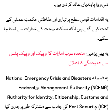
نئی ویزا پابندیاں عائد کر دی ہیں۔
یہ اقدامات قومی سطح پر تیاری اور حفاظتی حکمتِ عملی کے
تحت کیے گئے ہیں تاکہ ممکنہ صحت کے خطرات سے نمٹا جا
سکے۔
یہ بھی پڑھیں:
متحدہ عرب امارات کا اوپیک اور اوپیک پلس
سے علیحدگی کا اعلان
یہ فیصلہ National Emergency Crisis and Disasters
Management Authority (NCEMA) اور Federal
Authority for Identity, Citizenship, Customs and
Port Security (ICP) کی جانب سے مشترکہ طور پر جاری کیا