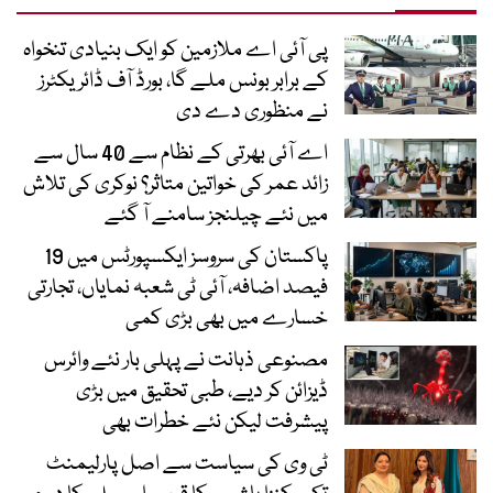
پی آئی اے ملازمین کو ایک بنیادی تنخواہ
کے برابر بونس ملے گا، بورڈ آف ڈائریکٹرز
نے منظوری دے دی
اے آئی بھرتی کے نظام سے 40 سال سے
زائد عمر کی خواتین متاثر؟ نوکری کی تلاش
میں نئے چیلنجز سامنے آ گئے
پاکستان کی سروسز ایکسپورٹس میں 19
فیصد اضافہ، آئی ٹی شعبہ نمایاں، تجارتی
خسارے میں بھی بڑی کمی
مصنوعی ذہانت نے پہلی بار نئے وائرس
ڈیزائن کر دیے، طبی تحقیق میں بڑی
پیشرفت لیکن نئے خطرات بھی
ٹی وی کی سیاست سے اصل پارلیمنٹ