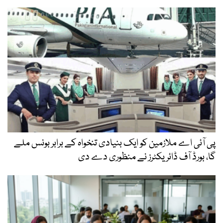
پی آئی اے ملازمین کو ایک بنیادی تنخواہ کے برابر بونس ملے
گا، بورڈ آف ڈائریکٹرز نے منظوری دے دی