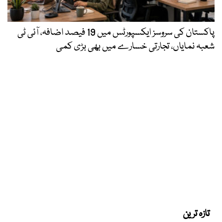
پاکستان کی سروسز ایکسپورٹس میں 19 فیصد اضافہ، آئی ٹی
شعبہ نمایاں، تجارتی خسارے میں بھی بڑی کمی
تازہ ترین