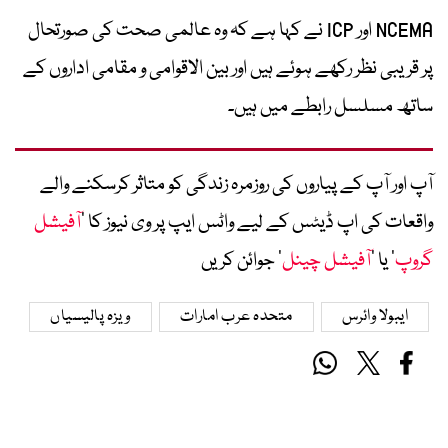
NCEMA اور ICP نے کہا ہے کہ وہ عالمی صحت کی صورتحال
پر قریبی نظر رکھے ہوئے ہیں اور بین الاقوامی و مقامی اداروں کے
ساتھ مسلسل رابطے میں ہیں۔
آپ اور آپ کے پیاروں کی روزمرہ زندگی کو متاثر کرسکنے والے
واقعات کی اپ ڈیٹس کے لیے واٹس ایپ پر وی نیوز کا ’
آفیشل
گروپ
‘ یا ’
آفیشل چینل
‘ جوائن کریں
ایبولا وائرس
متحدہ عرب امارات
ویزہ پالیسیاں