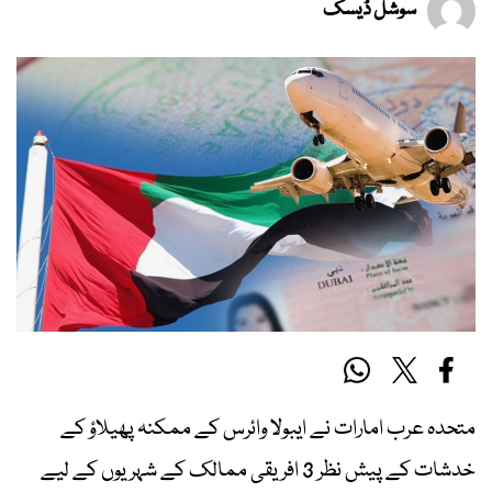
سوشل ڈیسک
متحدہ عرب امارات نے ایبولا وائرس کے ممکنہ پھیلاؤ کے
خدشات کے پیش نظر 3 افریقی ممالک کے شہریوں کے لیے