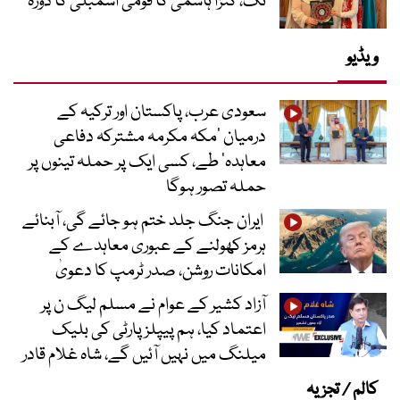
تک، کنزا ہاشمی کا قومی اسمبلی کا دورہ
ویڈیو
سعودی عرب، پاکستان اور ترکیہ کے
درمیان ’مکہ مکرمہ مشترکہ دفاعی
معاہدہ‘ طے، کسی ایک پر حملہ تینوں پر
حملہ تصور ہوگا
ایران جنگ جلد ختم ہو جائے گی، آبنائے
ہرمز کھولنے کے عبوری معاہدے کے
امکانات روشن، صدر ٹرمپ کا دعویٰ
آزاد کشیر کے عوام نے مسلم لیگ ن پر
اعتماد کیا، ہم پیپلز پارٹی کی بلیک
میلنگ میں نہیں آئیں گے، شاہ غلام قادر
کالم / تجزیہ