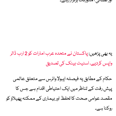
اور فضائی آمدورفت برقرار رہے۔
یہ بھی پڑھیں:
پاکستان نے متحدہ عرب امارات کو 2 ارب ڈالر
واپس کردیے، اسٹیٹ بینک کی تصدیق
حکام کے مطابق یہ فیصلہ ایبولا وائرس سے متعلق عالمی
پیش رفت کے تناظر میں ایک احتیاطی اقدام ہے جس کا
مقصد عوامی صحت کا تحفظ اور بیماری کے ممکنہ پھیلاؤ کو
روکنا ہے۔