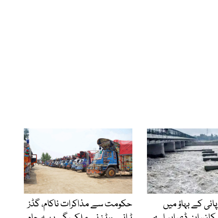
پانی کے بہاؤ میں
حکومت سے مذاکرات ناکام، گڈز