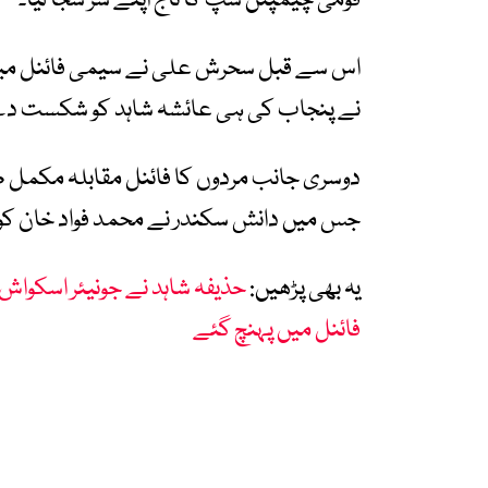
قومی چیمپئن شپ کا تاج اپنے سر سجا لیا۔
اس سے قبل سحرش علی نے سیمی فائنل میں پنج
نے پنجاب کی ہی عائشہ شاہد کو شکست دے ک
جس میں دانش سکندر نے محمد فواد خان کو ہ
یہ بھی پڑھیں:
حذیفہ شاہد نے جونیئر اسکواش
فائنل میں پہنچ گئے