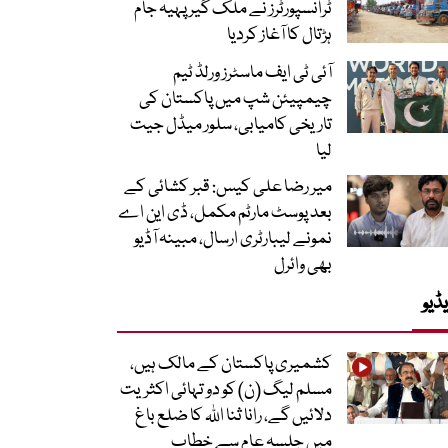
ٹرانسپورٹرز نے ملک گیر پہیہ جام
ہڑتال کا آغاز کردیا
آئی ٹی ایف ماسٹرز ورلڈ ٹیم
چیمپیئن شپ میں پاکستان کی
تاریخی کامیابی، سلور میڈل جیت
لیا
میر رضا علی کیس: قبر کشائی کے
بعد پوسٹ مارٹم مکمل، ڈی این اے
نمونے لیبارٹری ارسال، مبینہ آڈیو
بھی وائرل
ڈیو
کشمیری پاکستان کے مالک ہیں،
مسلم لیگ (ن) کو دو تہائی اکثریت
دلائیں گے، رانا ثنا اللہ کا ضلع باغ
میں جلسہ عام سے خطاب