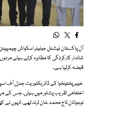
شاندار کارکردگی کا مظاہرہ کرتے ہوئے مردوں 
قبضہ کرلیا ہے۔
خیبر پختونخوا کے ڈائریکٹوریٹ جنرل آف اسپ
اختتامی تقریب پشاور میں ہوئی، جس کے مہم
نوجوانان تاج محمد خان ترند تھے، انہوں نے 