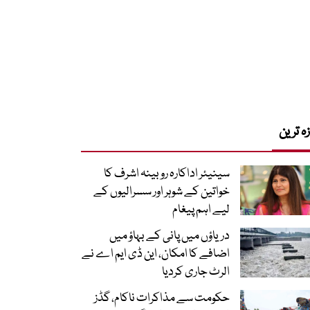
زہ ترین
سینیئر اداکارہ روبینہ اشرف کا
خواتین کے شوہر اور سسرالیوں کے
لیے اہم پیغام
دریاؤں میں پانی کے بہاؤ میں
اضافے کا امکان، این ڈی ایم اے نے
الرٹ جاری کردیا
حکومت سے مذاکرات ناکام، گڈز