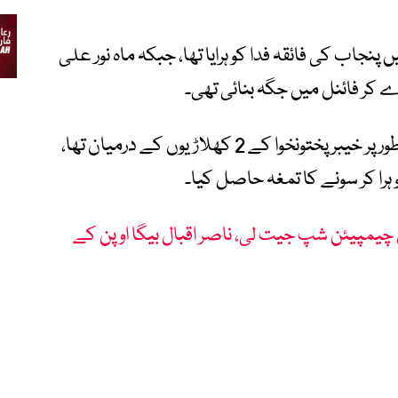
اب کی فائقہ فدا کو ہرایا تھا، جبکہ ماہ نور علی
ر فائنل میں جگہ بنائی تھی۔
دوسری جانب مردوں کا فائنل مقابلہ مکمل طور پر خیبر پختونخوا کے 2 کھلاڑیوں کے درمیان تھا،
را کر سونے کا تمغہ حاصل کیا۔
 چیمپیئن شپ جیت لی، ناصر اقبال بیگا اوپن کے