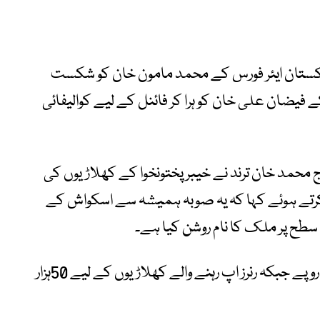
کستان ایئر فورس کے محمد مامون خان کو شکست
 فیضان علی خان کو ہرا کر فائنل کے لیے کوالیفائی
حمد خان ترند نے خیبر پختونخوا کے کھلاڑیوں کی
 کرتے ہوئے کہا کہ یہ صوبہ ہمیشہ سے اسکواش کے
سطح پر ملک کا نام روشن کیا ہے۔
انہوں نے دونوں چیمپیئنز کے لیے ایک لاکھ روپے جبکہ رنرز اپ رہنے والے کھلاڑیوں کے لیے 50ہزار