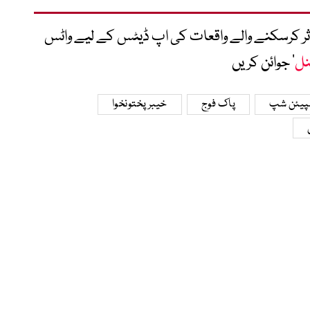
متاثر کرسکنے والے واقعات کی اپ ڈیٹس کے لیے واٹس
نل
‘ جوائن کریں
مپیئن شپ
پاک فوج
خیبرپختونخوا