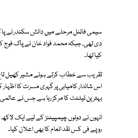
سیمی فائنل مرحلے میں دانش سکندر نے پا
دی تھی، جبکہ محمد فواد خان نے پاک فوج کے
کیا تھا۔
تقریب سے خطاب کرتے ہوئے مشیر کھیل تاج م
اس شاندار کامیابی پر گہری مسرت کا اظہار
بہترین ٹیلنٹ کا مرکز رہا ہے جس نے عالمی 
روپے فی کس نقد انعام کا بھی اعلان کیا۔