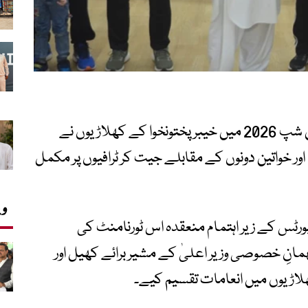
آل پاکستان نیشنل جونیئر اسکواش چیمپیئن شپ 2026 میں خیبر پختونخوا کے کھلاڑیوں نے
اور خواتین دونوں کے مقابلے جیت کر ٹرافیوں پر مکمل
وی
ورٹس کے زیر اہتمام منعقدہ اس ٹورنامنٹ کی
انِ خصوصی وزیر اعلیٰ کے مشیر برائے کھیل اور
کھلاڑیوں میں انعامات تقسیم کیے۔