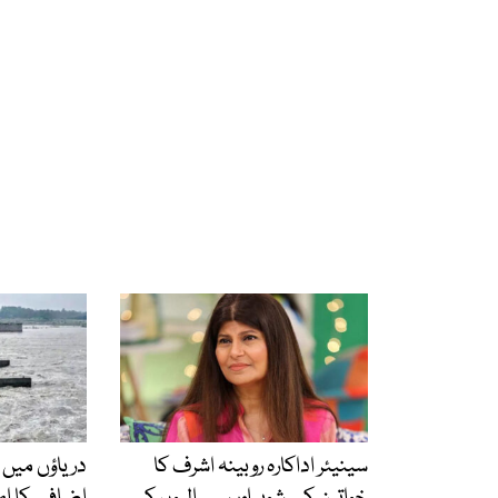
سینیئر اداکارہ روبینہ اشرف کا
دریاؤں میں 