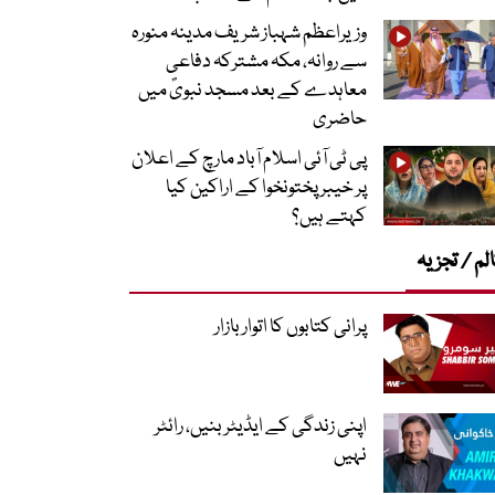
وزیراعظم شہباز شریف مدینہ منورہ
سے روانہ، مکہ مشترکہ دفاعی
معاہدے کے بعد مسجد نبویؐ میں
حاضری
پی ٹی آئی اسلام آباد مارچ کے اعلان
پر خیبر پختونخوا کے اراکین کیا
کہتے ہیں؟
لم / تجزیہ
پرانی کتابوں کا اتوار بازار
اپنی زندگی کے ایڈیٹر بنیں، رائٹر
نہیں