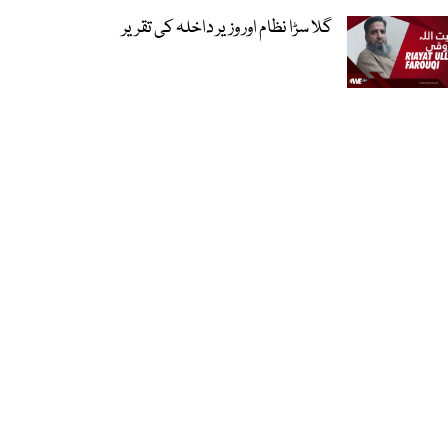
گلا سڑا نظام اور وزیر داخلہ کی تقریر