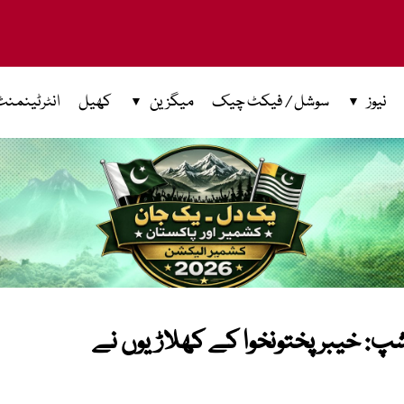
نیوز
سوشل / فیکٹ چیک
میگزین
کھیل
انٹرٹینمنٹ
: خیبر پختونخوا کے کھلاڑیوں نے