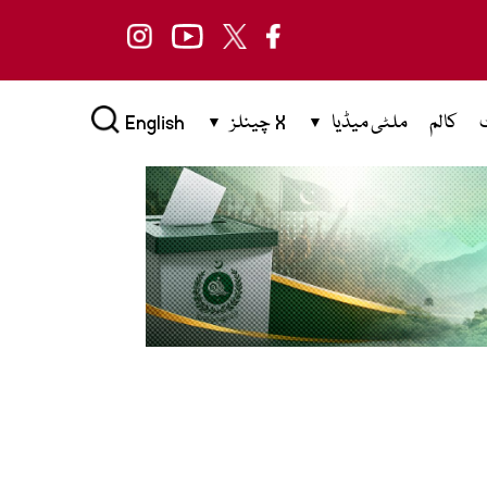
کالم
ملٹی میڈیا
X چینلز
English