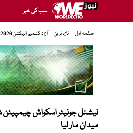
سب کی خبر
صفحہ اول
تازہ ترین
آزاد کشمیر الیکشن 2026
نیشنل جونیئر اسکواش چیمپیئن شپ
میدان مار لیا