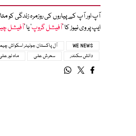
آپ اور آپ کے پیاروں کی روزمرہ زندگی کو 
ایپ پر وی نیوز کا ’
آفیشل گروپ
‘ یا ’
آفیشل چی
WE NEWS
آل پاکستان جونیئر اسکواش چی
دانش سکندر
سحرش علی
ماہ نور علی