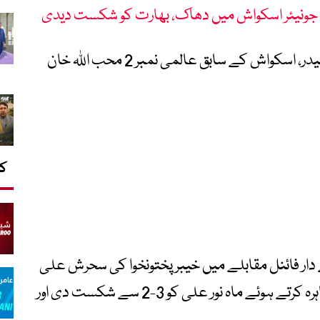
 جونیئر اسکواش میں دھاک، بھارت کو شکست دیدی
اس موقع پر ڈائریکٹر جنرل اسپورٹس تاشفین حیدر، اسکواش کے سابق عالمی نمبر 2 محب اللہ خان
کا
 دار فائنل مقابلے میں خیبر پختونخوا کی سحرش علی
نے بہترین کھیل اور زبردست مزاحمت کا مظاہرہ کرتے ہوئے ماہ نور علی کو 3-2 سے شکست دی اور