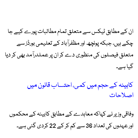
ان کے مطابق ٹیکس سے متعلق تمام مطالبات پورے کیے جا
چکے ہیں، جبکہ پونچھ اور مظفرآباد کے تعلیمی بورڈز سے
متعلق فیصلوں کی منظوری دے کر ان پر عملدرآمد بھی کر دیا
گیا ہے۔
کابینہ کے حجم میں کمی، احتساب قانون میں
اصلاحات
وفاقی وزیر نے کہاکہ معاہدے کے مطابق کابینہ کے محکموں
اور عہدوں کی تعداد 36 سے کم کر کے 22 کردی گئی ہے۔