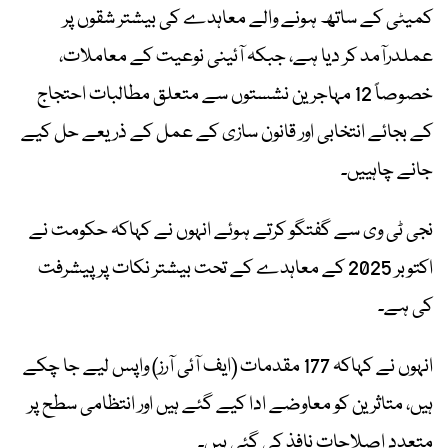
کمیٹی کے ساتھ ہونے والے معاہدے کی بیشتر شقوں پر
عملدرآمد کر دیا ہے، جبکہ آئینی نوعیت کے معاملات،
خصوصاً 12 مہاجرین نشستوں سے متعلق مطالبات احتجاج
کے بجائے انتخابی اور قانون سازی کے عمل کے ذریعے حل کیے
جانے چاہییں۔
نجی ٹی وی سے گفتگو کرتے ہوئے انہوں نے کہاکہ حکومت نے
اکتوبر 2025 کے معاہدے کے تحت بیشتر نکات پر پیشرفت
کی ہے۔
انہوں نے کہاکہ 177 مقدمات (ایف آئی آرز) واپس لیے جا چکے
ہیں، متاثرین کو معاوضے ادا کیے گئے ہیں اور انتظامی سطح پر
متعدد اصلاحات نافذ کی گئی ہیں۔