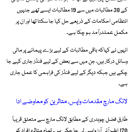
کے 38 مطالبات میں سے 19 مطالبات ایسے تھے جنہیں
انتظامی احکامات کے ذریعے حل کیا جا سکتا تھا اور ان پر
مکمل عملدرآمد ہو چکا ہے۔
انہوں نے کہاکہ باقی مطالبات کے لیے بڑے پیمانے پر مالی
وسائل درکار ہیں، جن میں سے بعض کے لیے فنڈز جاری کیے جا
چکے ہیں جبکہ دیگر کے لیے فنڈز کی فراہمی کا عمل جاری
ہے۔
لانگ مارچ مقدمات واپس، متاثرین کو معاوضے ادا
طارق فضل چوہدری کے مطابق لانگ مارچ سے متعلق قریباً
170 ایف آئی آرز واپس لی جا چکی ہیں۔ تمام متاثرہ افراد کو