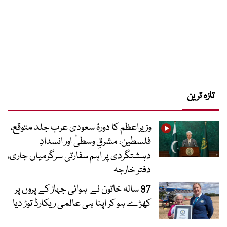
تازہ ترین
وزیراعظم کا دورۂ سعودی عرب جلد متوقع،
فلسطین، مشرقِ وسطیٰ اور انسدادِ
دہشتگردی پر اہم سفارتی سرگرمیاں جاری،
دفتر خارجہ
97 سالہ خاتون نے ہوائی جہاز کے پروں پر
کھڑے ہو کر اپنا ہی عالمی ریکارڈ توڑ دیا