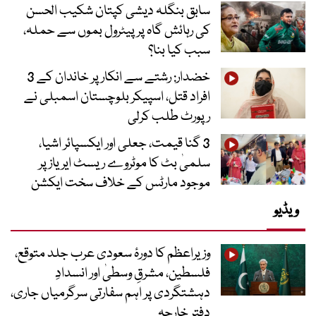
سابق بنگلہ دیشی کپتان شکیب الحسن
کی رہائش گاہ پر پیٹرول بموں سے حملہ،
سبب کیا بنا؟
خضدار: رشتے سے انکار پر خاندان کے 3
افراد قتل، اسپیکر بلوچستان اسمبلی نے
رپورٹ طلب کرلی
3 گنا قیمت، جعلی اور ایکسپائر اشیا،
سلمیٰ بٹ کا موٹروے ریسٹ ایریاز پر
موجود مارٹس کے خلاف سخت ایکشن
ویڈیو
وزیراعظم کا دورۂ سعودی عرب جلد متوقع،
فلسطین، مشرقِ وسطیٰ اور انسدادِ
دہشتگردی پر اہم سفارتی سرگرمیاں جاری،
دفتر خارجہ