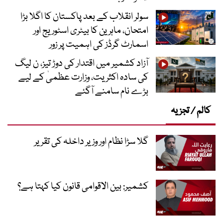
سولر انقلاب کے بعد پاکستان کا اگلا بڑا
امتحان، ماہرین کا بیٹری اسٹوریج اور
اسمارٹ گرڈز کی اہمیت پر زور
آزاد کشمیر میں اقتدار کی دوڑ تیز، ن لیگ
کی سادہ اکثریت، وزارت عظمیٰ کے لیے
بڑے نام سامنے آگئے
کالم / تجزیہ
گلا سڑا نظام اور وزیر داخلہ کی تقریر
کشمیر: بین الاقوامی قانون کیا کہتا ہے؟