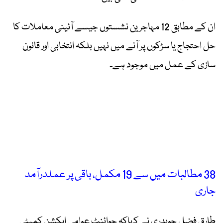
ان کے مطابق 12 مہاجرین نشستوں جیسے آئینی معاملات کا
حل احتجاج یا سڑکوں پر آنے میں نہیں بلکہ انتخابی اور قانون
سازی کے عمل میں موجود ہے۔
38 مطالبات میں سے 19 مکمل، باقی پر عملدرآمد
جاری
طارق فضل چوہدری نے کہاکہ جوائنٹ عوامی ایکشن کمیٹی