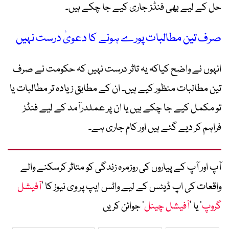
حل کے لیے بھی فنڈز جاری کیے جا چکے ہیں۔
صرف تین مطالبات پورے ہونے کا دعویٰ درست نہیں
انہوں نے واضح کیاکہ یہ تاثر درست نہیں کہ حکومت نے صرف
تین مطالبات منظور کیے ہیں۔ ان کے مطابق زیادہ تر مطالبات یا
تو مکمل کیے جا چکے ہیں یا ان پر عملدرآمد کے لیے فنڈز
فراہم کر دیے گئے ہیں اور کام جاری ہے۔
آپ اور آپ کے پیاروں کی روزمرہ زندگی کو متاثر کرسکنے والے
واقعات کی اپ ڈیٹس کے لیے واٹس ایپ پر وی نیوز کا ’
آفیشل
گروپ
‘ یا ’
آفیشل چینل
‘ جوائن کریں