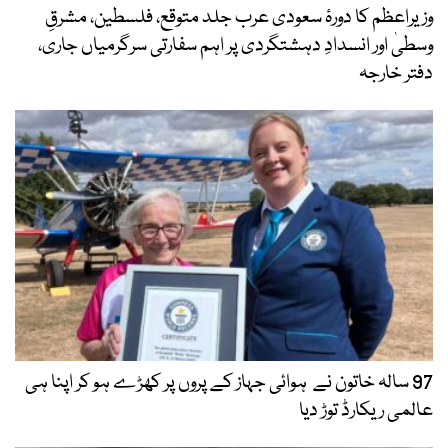
وزیراعظم کا دورۂ سعودی عرب جلد متوقع، فلسطین، مشرقِ
وسطیٰ اور انسدادِ دہشتگردی پر اہم سفارتی سرگرمیاں جاری،
دفتر خارجہ
97 سالہ خاتون نے ہوائی جہاز کے پروں پر کھڑے ہو کر اپنا ہی
عالمی ریکارڈ توڑ دیا