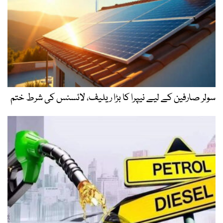
سولر صارفین کے لیے نیپرا کا بڑا ریلیف، لائسنس کی شرط ختم