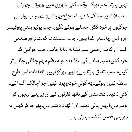
نہیں ہوتا۔ جب بیک وقت کئی شہروں میں چھوٹے چھوٹے
معاملات پر اچانک شدید احتجاج پھوٹ پڑے، جب پولیس
چوکیوں پر خود کش حملے ہونےلگیں، جب یونیورسٹی پروفیسر
اور وائس چانسلر اغوا ہوں، جب اسسٹنٹ کمشنر اور ضلعی
افسران کو بے رحمی سے نشانہ بنایا جائے، جب خواتین کو
خودکش بمبار بنانے کی باقاعدہ اور منظم مہم چلائی جائے تو
کیا یہ سب اتفاق ہوتا ہے؟ نہیں، ہرگز نہیں۔ اتفاقات اس طرح
منظم نہیں ہوتے۔ یہ کوئی خودرو پودا نہیں جو اچانک اگ آئے۔
کئی نادیدہ دشمنوں کے ہاتھ نفرتوں کے ان زہریلے بیجوں کو
بوتے ہیں،انہیں پانی دیتے اور “کھاد دیتے ہیں۔پھر جا کر کہیں یہ
زیریلی فصل کاشت ہوتی ہے۔