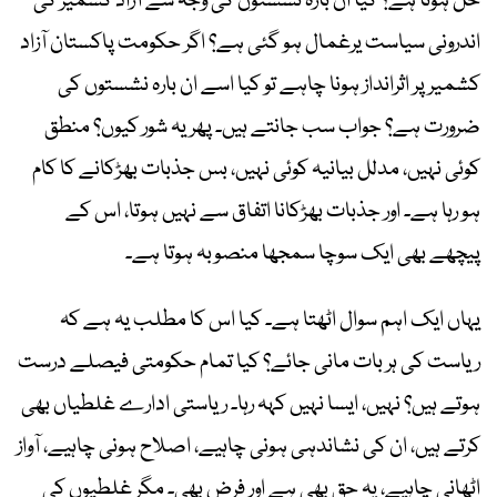
حل ہوتا ہے؟ کیا ان بارہ نشستوں کی وجہ سے آزاد کشمیر کی
اندرونی سیاست یرغمال ہو گئی ہے؟ اگر حکومت پاکستان آزاد
کشمیر پر اثرانداز ہونا چاہے تو کیا اسے ان بارہ نشستوں کی
ضرورت ہے؟ جواب سب جانتے ہیں۔ پھر یہ شور کیوں؟ منطق
کوئی نہیں، مدلل بیانیہ کوئی نہیں، بس جذبات بھڑکانے کا کام
ہو رہا ہے۔ اور جذبات بھڑکانا اتفاق سے نہیں ہوتا، اس کے
پیچھے بھی ایک سوچا سمجھا منصوبہ ہوتا ہے۔
یہاں ایک اہم سوال اٹھتا ہے۔ کیا اس کا مطلب یہ ہے کہ
ریاست کی ہر بات مانی جائے؟ کیا تمام حکومتی فیصلے درست
ہوتے ہیں؟ نہیں، ایسا نہیں کہہ رہا۔ ریاستی ادارے غلطیاں بھی
کرتے ہیں، ان کی نشاندہی ہونی چاہیے، اصلاح ہونی چاہیے، آواز
اٹھانی چاہیے، یہ حق بھی ہے اور فرض بھی۔ مگر غلطیوں کی