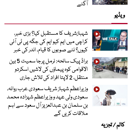
آگئے
ویڈیو
شہبازشریف کا مستقبل کیا؟ بڑی خبر،
کراچی میں ایم کیو ایم کی جگہ پی ٹی آئی
کیوں؟ نئے صوبوں کا قیام، اندر کی خبر
براڈ پیک سانحہ: نرمل پرجا سمیت 5 بین
الاقوامی کوہ پیماؤں کی لاشیں اسکردو
منتقل، 2 لاپتا افراد کی تلاش جاری
وزیراعظم شہباز شریف سعودی عرب روانہ،
سعودی ولی عہد و وزیراعظم شہزادہ محمد
بن سلمان بن عبدالعزیز آل سعود سے اہم
ملاقات کریں گے
کالم / تجزیہ