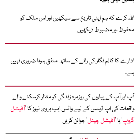
اللہ کرے کہ ہم اپنی تاریخ سے سیکھیں اور اس ملک کو
محفوظ اور مضبوط دیکھیں۔
ادارے کا کالم نگار کی رائے کے ساتھ متفق ہونا ضروری نہیں
ہے۔
آپ اور آپ کے پیاروں کی روزمرہ زندگی کو متاثر کرسکنے والے
واقعات کی اپ ڈیٹس کے لیے واٹس ایپ پر وی نیوز کا ’
آفیشل
گروپ
‘ یا ’
آفیشل چینل
‘ جوائن کریں