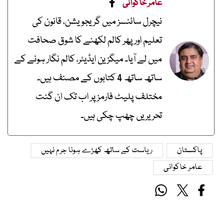
عامر خاکوانی
نیچرل سائنسز میں گریجویشن، قانون کی
تعلیم اور پھر کالم لکھنے کا شوق صحافت
میں لے آیا۔ میگزین ایڈیٹر، کالم نگار ہونے کے
ساتھ ساتھ 4 کتابوں کے مصنف ہیں۔
مختلف پلیٹ فارمز پر اب تک ان گنت
تحریریں چھپ چکی ہیں۔
پاکستان
ریاست کے ساتھ کھڑے ہونا جرم نہیں
عامر خاکوانی