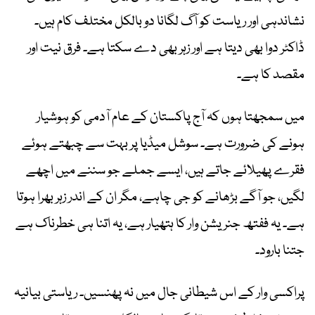
نشاندہی اور ریاست کو آگ لگانا دو بالکل مختلف کام ہیں۔
ڈاکٹر دوا بھی دیتا ہے اور زہر بھی دے سکتا ہے۔ فرق نیت اور
مقصد کا ہے۔
میں سمجھتا ہوں کہ آج پاکستان کے عام آدمی کو ہوشیار
ہونے کی ضرورت ہے۔ سوشل میڈیا پر بہت سے چبھتے ہوئے
فقرے پھیلائے جاتے ہیں، ایسے جملے جو سننے میں اچھے
لگیں، جو آگے بڑھانے کو جی چاہے، مگر ان کے اندر زہر بھرا ہوتا
ہے۔ یہ ففتھ جنریشن وار کا ہتھیار ہے، یہ اتنا ہی خطرناک ہے
جتنا بارود۔
پراکسی وار کے اس شیطانی جال میں نہ پھنسیں۔ ریاستی بیانیہ