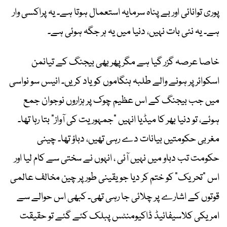
پوری توانائی اور بے پناہ سرمایہ استعمال ہوتا ہے۔ یہ پراکسی وار
ہے۔ یہ نئی بات نہیں، دنیا میں یہ ہر جگہ ہوئی ہے۔
خاصا عرصہ گزر گیا ہے مگر پھر بھی بیجنگ کے تیانمن
اسکوائر پر ہونے والے طلبہ ہنگاموں کو یاد کریں۔ انیس سو نواسی
میں جب بیجنگ کے اس عظیم چوک پر ہزاروں نوجوان جمع
ہوئے، تو دنیا بھر کا میڈیا انہیں “جمہوریت کی آواز” بتا رہا تھا۔
مغربی حکومتیں بیانات دے رہی تھیں، دباؤ تھا۔ چینی
حکومت تب دباو میں نہیں آئی ، انہوں نے سختی سے کام لیا اور
اس “تحریک” کو ختم کر دیا جو یقینی طور پر چین مخالف عالمی
قوتوں کے اشارے پر چلائی جا رہی تھی۔ کبھی اس حوالے سے
امریکی کلاسیفائیڈ ڈاکیومنٹس پبلک کئے گئے تو حقیقت