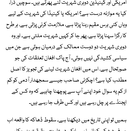
امریکی اور کینیڈین دوہری شہریت لئے پھرتے ہیں۔ سوچیں ذرا،
کیا یہ موازنہ درست ہے؟ امریکہ یا کینیڈا کی شہریت کے لیے
وہاں کئی برس مقیم رہنا پڑتا ہے، ملازمت کرنی پڑتی ہے، ہر طرح
کا رگڑا سہنا پڑتا ہے، پھر جا کر کہیں شہریت ملتی ہے۔ اور وہ
دوہری شہریت دو دوست ممالک کے درمیان ہوتی ہے جن میں
سیاسی کشیدگی نہیں ہوتی۔ آج پاک افغان تعلقات کی جو
صورتحال ہے، اس میں افغان شہریت لینے کی تجویز کا اصل
مطلب کیا ہے؟ اچکزئی صاحب جیسے سمجھدار آدمی کو کم
از کم یہ سوال خود اپنے آپ سے پوچھنا چاہیے کہ وہ کس کے
ایجنڈے پر چل رہے ہیں اور کس طرف جا رہے ہیں۔
ہمیں تو اپنی تاریخ میں دیکھنا ہے۔ سقوط ڈھاکہ کا واقعہ اب