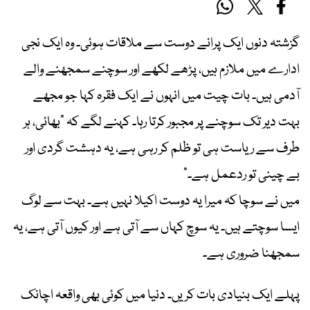
گزشتہ دنوں ایک پرانے دوست سے ملاقات ہوئی۔ وہ ایک نجی
ادارے میں ملازم ہیں، پڑھے لکھے اور سوچنے سمجھنے والے
آدمی ہیں۔ بات چیت میں انہوں نے ایک فقرہ کہا جو مجھے
بہت دیر تک سوچنے پر مجبور کرتا رہا۔ کہنے لگے کہ “بھائی، ہر
طرف سے ریاست ہی تو ظلم کر رہی ہے، یہ دہشت گردی اور
بے چینی تو ردعمل ہے۔”
میں نے سوچا کہ میرا یہ دوست اکیلا نہیں ہے۔ بہت سے لوگ
ایسا سوچتے ہیں۔ یہ سوچ کہاں سے آتی ہے اور کیوں آتی ہے، یہ
سمجھنا ضروری ہے۔
پہلے ایک بنیادی بات کریں۔ دنیا میں کوئی بھی واقعہ اچانک