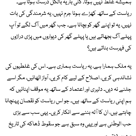
ہمیشہ غلط نہیں ہوتا، کئی بار یہ بالکل درست ہوتا ہے۔
ریاست کے ساتھ کھڑے ہونا جرم نہیں، یہ شرمندگی کی بات
نہیں، یہ تو اپنے گھر کو بچانا ہے۔ جب گھر میں آگ لگے تو آپ
پہلے آگ بجھاتے ہیں یا پہلے گھر کی دیواروں میں پڑی دراڑوں
کی فہرست بناتے ہیں؟
یہ ملک ہمارا ہے، یہ ریاست ہماری ہے۔ اس کی غلطیوں کی
نشاندہی کریں، اصلاح کے لیے کام کریں، آواز اٹھائیں، مگر اسے
جلنے نہ دیں۔ دلیری اور اعتماد کے ساتھ یہ موقف اپنائیں کہ
ہم اپنی ریاست کے ساتھ ہیں۔ جو اس ریاست کو نقصان پہنچانا
چاہتے ہیں، ان کا آلہ بننے سے انکار کریں۔ یہی سب سے بڑی
حب الوطنی ہے اور یہی وہ سبق ہے جو سقوط ڈھاکہ کی تاریخ
ہمیں دیتی ہے۔