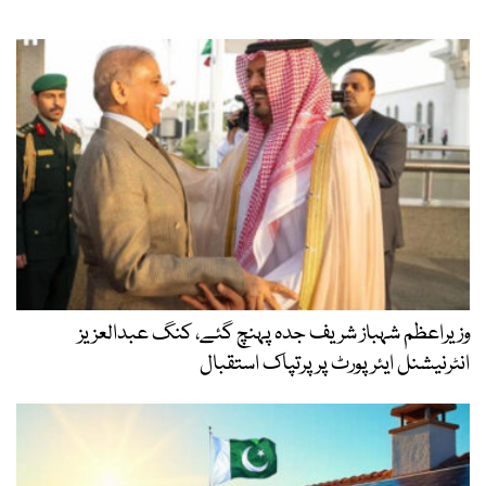
وزیراعظم شہباز شریف جدہ پہنچ گئے، کنگ عبدالعزیز
انٹرنیشنل ایئر پورٹ پر پرتپاک استقبال