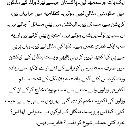
ایک بات اور سمجھ لیں۔ پاکستان جیسے تھرڈ ورلڈ کے ملکوں
میں حکومتیں مثالی نہیں ہوتیں۔ انتظامیہ میں خرابیاں ہیں،
کرپشن ہے، مسائل ہیں۔ الیکشن میں بھی مسائل آ جاتے ہیں۔
ان سب پر لوگ پریشان ہوتے ہیں، احتجاج بھی کرتے ہیں اور یہ
سب ایک فطری عمل ہے۔ انڈیا کی مثال لے لیں۔ وہاں پر بی
جے پی کیا کچھ نہیں کر رہی ؟ابھی ویسٹ بنگال کے الیکشن
میں صرف ممتا بنرجی کو ہرانے کے لئے نوے لاکھ سے زیادہ
ووٹ کینسل کئے گئے، باقاعدہ پلاننگ کے تحت مسلم
اکثریتی ووٹروں والے حلقے سے مسلم ووٹ خارج کر کے ان کے
ووٹوں کی اکثریت ختم کر دی گئی، پھر وہاں سے بی جے پی جیت
گئی۔ کیا اس پر ویسٹ بنگال کے لوگوں نے بندوقیں اٹھا لیں؟
خود کش حملے شروع کر دئیے ؟ ظاہر ہے نہیں۔