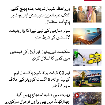
وزیراعظم شہباز شریف جدہ پہنچ گئے،
کنگ عبدالعزیز انٹرنیشنل ایئر پورٹ پر
پرتپاک استقبال
سولر صارفین کے لیے نیپرا کا بڑا ریلیف،
لائسنس کی شرط ختم
حکومت نے پیٹرول اور ڈیزل کی قیمتوں
میں کمی کا اعلان کر دیا
اوور 60 کرکٹ ورلڈ کپ: پاکستان ٹیم
کینیڈا روانہ، 9 اگست کو ویلز کے خلاف
مہم کا آغاز
بھارت میں طلبہ احتجاج پھیل گیا،
جھاڑکھنڈ میں بھی ہزاروں نوجوان سڑکوں پر