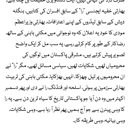
صرف درد کی کہانی نہیں، ایک دستاویزی حقیقت بن چکا ہے۔
بھارتی خفیہ ایجنسی “را” کے سابق افسران کی کتابیں، بنگلہ
دیش کے سابق لیڈروں کے اپنے اعترافات، بھارتی وزیراعظم
مودی کا خود یہ اعلان کہ وہ نوجوانی میں مکتی باہنی کے ساتھ
رضاکار کے طور پر کام کرتے رہے، یہ سب مل کر ایک واضح
تصویر پیش کرتے ہیں۔ مشرقی پاکستان میں لوگوں کی
محرومیاں تھیں، شکایات تھیں، سیاسی مسائل تھے۔ مگر “را” نے
ان محرومیوں پر تیل چھڑکا، انہیں بھڑکایا، مکتی باہنی کی تربیت
بھارتی سرزمین پر ہوئی، اسلحہ اور فنڈنگ را نے دی اور پھر دسمبر
اکہتر میں وہ دن آیا جو پاکستانی تاریخ کا سیاہ ترین دن ہے۔ یہ را
کا وہی پیٹرن ہے جو آج ہمیں پھر نظر آ رہا ہے۔ وہی شکایات،
وہی بیانیہ، وہی طریقہ کار۔