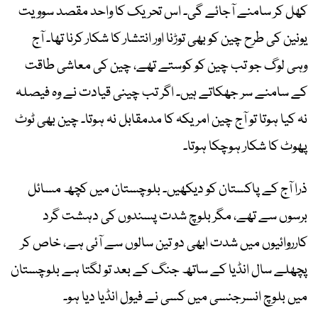
کھل کر سامنے آجائے گی۔ اس تحریک کا واحد مقصد سوویت
یونین کی طرح چین کو بھی توڑنا اور انتشار کا شکار کرنا تھا۔ آج
وہی لوگ جو تب چین کو کوستے تھے، چین کی معاشی طاقت
کے سامنے سر جھکاتے ہیں۔ اگر تب چینی قیادت نے وہ فیصلہ
نہ کیا ہوتا تو آج چین امریکہ کا مدمقابل نہ ہوتا۔ چین بھی ٹوٹ
پھوٹ کا شکار ہوچکا ہوتا۔
ذرا آج کے پاکستان کو دیکھیں۔ بلوچستان میں کچھ مسائل
برسوں سے تھے، مگر بلوچ شدت پسندوں کی دہشت گرد
کارروائیوں میں شدت ابھی دو تین سالوں سے آئی ہے، خاص کر
پچھلے سال انڈیا کے ساتھ جنگ کے بعد تو لگتا ہے بلوچستان
میں بلوچ انسرجنسی میں کسی نے فیول انڈیا دیا ہو۔