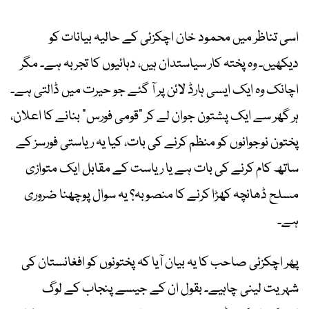
اسی تناظر میں محمود خان اچکزئی کے حالیہ بیانات کو
دیکھیں۔ وہ پختہ کار سیاستدان ہیں، دہائیوں کا تجربہ ہے۔ مگر
اچانک وہ ایک ایسی ہارڈ لائن پر آ گئے جو حیرت میں ڈالتی ہے۔
ہر گھر سے ایک پشتون جوان لے کر “قومی فورس” بنانے کا اعلان،
پختون نوجوانوں کو منظم کرنے کی بات، کیا یہ ریاستی فورسز کے
ساتھ کام کرنے کی بات ہے یا ریاست کے مقابل ایک متوازی
مسلح ڈھانچہ کھڑا کرنے کا منصوبہ؟ یہ سوال پوچھنا ضروری
ہے۔
پھر اچکزئی صاحب کا یہ بیان آیا کہ پختونوں کو افغانستان کی
شہریت لینی چاہیے۔ بقول ان کے جیسے پنجاب کے لوگ