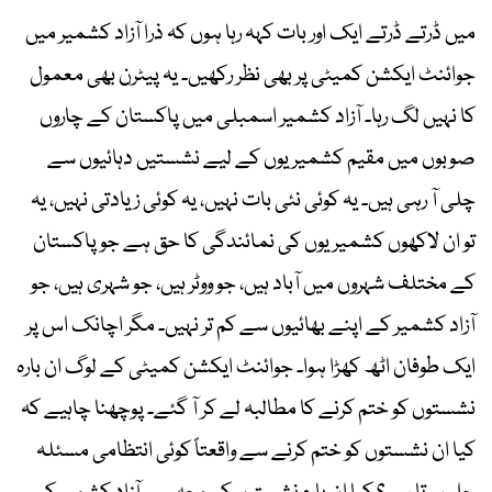
میں ڈرتے ڈرتے ایک اور بات کہہ رہا ہوں کہ ذرا آزاد کشمیر میں
جوائنٹ ایکشن کمیٹی پر بھی نظر رکھیں۔ یہ پیٹرن بھی معمول
کا نہیں لگ رہا۔ آزاد کشمیر اسمبلی میں پاکستان کے چاروں
صوبوں میں مقیم کشمیریوں کے لیے نشستیں دہائیوں سے
چلی آ رہی ہیں۔ یہ کوئی نئی بات نہیں، یہ کوئی زیادتی نہیں، یہ
تو ان لاکھوں کشمیریوں کی نمائندگی کا حق ہے جو پاکستان
کے مختلف شہروں میں آباد ہیں، جو ووٹر ہیں، جو شہری ہیں، جو
آزاد کشمیر کے اپنے بھائیوں سے کم تر نہیں۔ مگر اچانک اس پر
ایک طوفان اٹھ کھڑا ہوا۔ جوائنٹ ایکشن کمیٹی کے لوگ ان بارہ
نشستوں کو ختم کرنے کا مطالبہ لے کر آ گئے۔ پوچھنا چاہیے کہ
کیا ان نشستوں کو ختم کرنے سے واقعتاً کوئی انتظامی مسئلہ