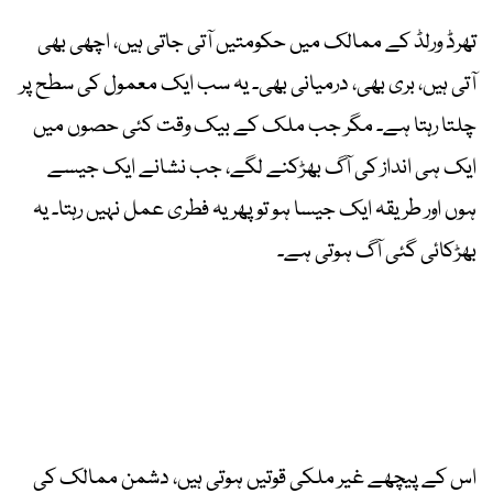
تھرڈ ورلڈ کے ممالک میں حکومتیں آتی جاتی ہیں، اچھی بھی
آتی ہیں، بری بھی، درمیانی بھی۔ یہ سب ایک معمول کی سطح پر
چلتا رہتا ہے۔ مگر جب ملک کے بیک وقت کئی حصوں میں
ایک ہی انداز کی آگ بھڑکنے لگے، جب نشانے ایک جیسے
ہوں اور طریقہ ایک جیسا ہو تو پھر یہ فطری عمل نہیں رہتا۔ یہ
بھڑکائی گئی آگ ہوتی ہے۔
اس کے پیچھے غیر ملکی قوتیں ہوتی ہیں، دشمن ممالک کی