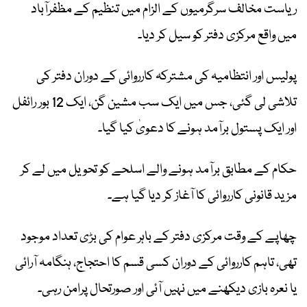
ریاست مخالف سرگرمیوں کے الزام میں تنظیم کے مظفرآباد
میں واقع مرکزی دفتر کو سیل کر دیا۔
پولیس اور انتظامیہ کی مشترکہ کارروائی کے دوران دفتر کی
تلاشی لی گئی، جس میں ایک سب مشین گن، ایک 12 بور رائفل
اور ایک پستول برآمد ہونے کا دعویٰ کیا گیا۔
حکام کے مطابق برآمد ہونے والے اسلحے کو تحویل میں لے کر
مزید قانونی کارروائی کا آغاز کر دیا گیا ہے۔
چھاپے کے وقت مرکزی دفتر کے باہر عوام کی بڑی تعداد موجود
تھی، تاہم کارروائی کے دوران کسی قسم کا احتجاج، ہنگامہ آرائی
یا نعرہ بازی دیکھنے میں نہیں آئی اور صورتحال پرامن رہی۔