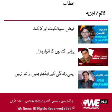
خطاب
کالم / تجزیہ
فیض، سیالکوٹ اور کرکٹ
پرانی کتابوں کا اتوار بازار
اپنی زندگی کے ایڈیٹر بنیں، رائٹر نہیں
پرائیویسی پالیسی
تحریر/ویڈیو بھیجیں
رابطہ کریں
© 2026 WE News. All Rights Reserved