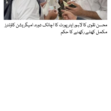
محسن نقوی کا لاہور ایئرپورٹ کا اچانک دورہ، امیگریشن کاؤنٹرز
مکمل کھلے رکھنے کا حکم