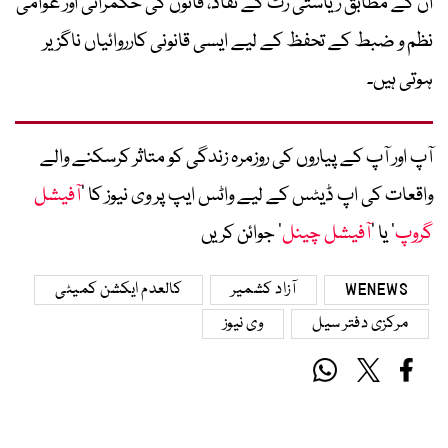
ان کے مطابق ریاستی رٹ کے نفاذ، قانون کی حکمرانی اور عوامی
نظم و ضبط کے تحفظ کے لیے ایسی قانونی کارروائیاں ناگزیر
ہوتی ہیں۔
آپ اور آپ کے پیاروں کی روزمرہ زندگی کو متاثر کرسکنے والے
واقعات کی اپ ڈیٹس کے لیے واٹس ایپ پر وی نیوز کا ’
آفیشل
گروپ
‘ یا ’
آفیشل چینل
‘ جوائن کریں
WENEWS
آزاد کشمیر
کالعدم ایکشن کمیٹی
مرکزی دفتر سیل
وی نیوز