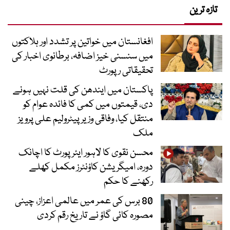
تازہ ترین
افغانستان میں خواتین پر تشدد اور ہلاکتوں
میں سنسنی خیز اضافہ، برطانوی اخبار کی
تحقیقاتی رپورٹ
پاکستان میں ایندھن کی قلت نہیں ہونے
دی، قیمتوں میں کمی کا فائدہ عوام کو
منتقل کیا، وفاقی وزیر پیٹرولیم علی پرویز
ملک
محسن نقوی کا لاہور ایئرپورٹ کا اچانک
دورہ، امیگریشن کاؤنٹرز مکمل کھلے
رکھنے کا حکم
80 برس کی عمر میں عالمی اعزاز، چینی
مصورہ کائی گاؤ نے تاریخ رقم کردی