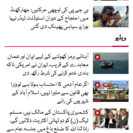
بی جے پی کی اوچھی حرکتیں: جھارکھنڈ
میں احتجاج کے دوران اسٹوڈنٹ لیڈر نیہا
بورا پر سیاہی پھینک دی گئی
ویڈیو
آبنائے ہرمز کھولنے کے لیے ایران اور عمان
معاہدے کے قریب، تہران نے امریکی ناکہ
بندی ختم کرنے کی شرط رکھ دی
اگر عام آدمی کا احتساب ہوتا ہے تو وزرا
بھی قانون سے ماورا نہیں، اسلام آباد کے
شہریوں کی رائے
کشمیری پاکستان کے مالک ہیں، مسلم
لیگ (ن) کو دو تہائی اکثریت دلائیں گے،
رانا ثنا اللہ کا ضلع باغ میں جلسہ عام سے