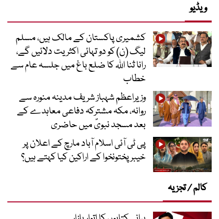
ویڈیو
کشمیری پاکستان کے مالک ہیں، مسلم
لیگ (ن) کو دو تہائی اکثریت دلائیں گے،
رانا ثنا اللہ کا ضلع باغ میں جلسہ عام سے
خطاب
وزیراعظم شہباز شریف مدینہ منورہ سے
روانہ، مکہ مشترکہ دفاعی معاہدے کے
بعد مسجد نبویؐ میں حاضری
پی ٹی آئی اسلام آباد مارچ کے اعلان پر
خیبر پختونخوا کے اراکین کیا کہتے ہیں؟
کالم / تجزیہ
پرانی کتابوں کا اتوار بازار