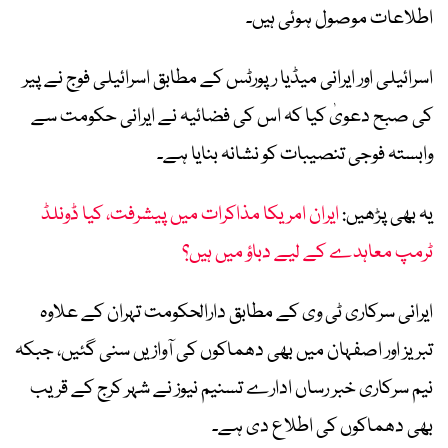
اطلاعات موصول ہوئی ہیں۔
اسرائیلی اور ایرانی میڈیا رپورٹس کے مطابق اسرائیلی فوج نے پیر
کی صبح دعویٰ کیا کہ اس کی فضائیہ نے ایرانی حکومت سے
وابستہ فوجی تنصیبات کو نشانہ بنایا ہے۔
یہ بھی پڑھیں:
ایران امریکا مذاکرات میں پیشرفت، کیا ڈونلڈ
ٹرمپ معاہدے کے لیے دباؤ میں ہیں؟
ایرانی سرکاری ٹی وی کے مطابق دارالحکومت تہران کے علاوہ
تبریز اور اصفہان میں بھی دھماکوں کی آوازیں سنی گئیں، جبکہ
نیم سرکاری خبر رساں ادارے تسنیم نیوز نے شہر کرج کے قریب
بھی دھماکوں کی اطلاع دی ہے۔