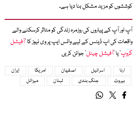
کوششوں کو مزید مشکل بنا دیا ہے۔
آپ اور آپ کے پیاروں کی روزمرہ زندگی کو متاثر کرسکنے والے
واقعات کی اپ ڈیٹس کے لیے واٹس ایپ پر وی نیوز کا ’
آفیشل
گروپ
‘ یا ’
آفیشل چینل
‘ جوائن کریں
ارنا
اسرائیل
اصفہان
امریکا
ایران
بیروت
جنگ بندی
لبنان
میزائل