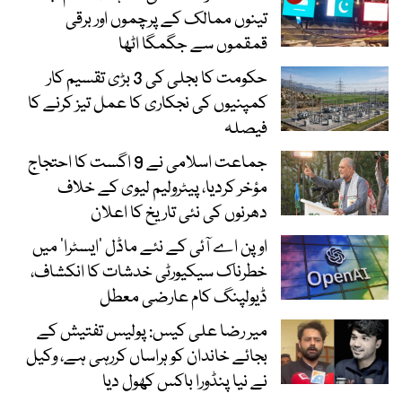
تینوں ممالک کے پرچموں اور برقی
قمقموں سے جگمگا اٹھا
حکومت کا بجلی کی 3 بڑی تقسیم کار
کمپنیوں کی نجکاری کا عمل تیز کرنے کا
فیصلہ
جماعت اسلامی نے 9 اگست کا احتجاج
مؤخر کردیا، پیٹرولیم لیوی کے خلاف
دھرنوں کی نئی تاریخ کا اعلان
اوپن اے آئی کے نئے ماڈل ’ایسٹرا‘ میں
خطرناک سیکیورٹی خدشات کا انکشاف،
ڈیولپنگ کام عارضی معطل
میر رضا علی کیس: پولیس تفتیش کے
بجائے خاندان کو ہراساں کررہی ہے، وکیل
نے نیا پنڈورا باکس کھول دیا