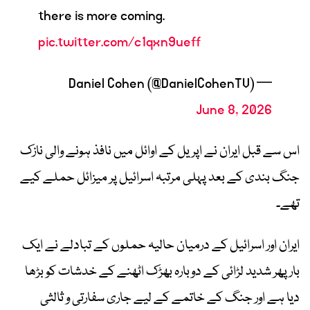
there is more coming.
pic.twitter.com/c1qxn9ueff
— Daniel Cohen (@DanielCohenTV)
June 8, 2026
اس سے قبل ایران نے اپریل کے اوائل میں نافذ ہونے والی نازک
جنگ بندی کے بعد پہلی مرتبہ اسرائیل پر میزائل حملے کیے
تھے۔
ایران اور اسرائیل کے درمیان حالیہ حملوں کے تبادلے نے ایک
بار پھر شدید لڑائی کے دوبارہ بھڑک اٹھنے کے خدشات کو بڑھا
دیا ہے اور جنگ کے خاتمے کے لیے جاری سفارتی و ثالثی