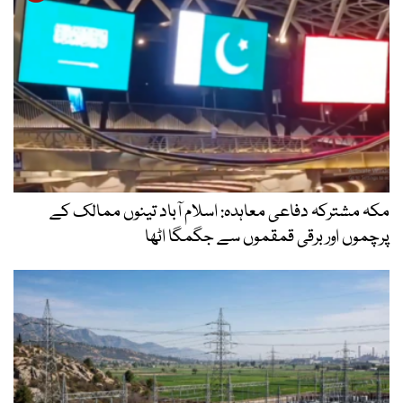
مکہ مشترکہ دفاعی معاہدہ: اسلام آباد تینوں ممالک کے
پرچموں اور برقی قمقموں سے جگمگا اٹھا