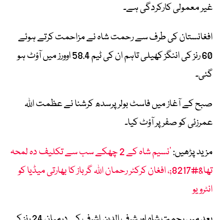
غیر معمولی کارکردگی ہے۔
افغانستان کی طرف سے رحمت شاہ نے مزاحمت کرتے ہوئے
60 رنز کی اننگز کھیلی تاہم ان کی ٹیم 58.4 اوورز میں آؤٹ ہو
گئی۔
صبح کے آغاز میں فاسٹ بولر پرسدھ کرشنا نے عظمت اللہ
عمرزئی کو صفر پر آؤٹ کیا۔
مزید پڑھیں:
’نسیم شاہ کے 2 چھکے سب سے تکلیف دہ لمحہ
تھا&#8217;، افغان کرکٹر رحمان اللہ گرباز کا بھارتی میڈیا کو
انٹرویو
بعد میں رحمت شاہ اور شرف الدین اشرف کے درمیان 24 رنز کی