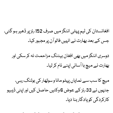
افغانستان کی ٹیم پہلی اننگز میں صرف 152 رنز پر ڈھیر ہو گئی،
جس کے بعد بھارت نے انہیں فالو آن پر مجبور کیا۔
دوسری اننگز میں بھی افغان بیٹنگ مزاحمت نہ کر سکی اور
بھارت نے میچ با آسانی اپنے نام کر لیا۔
میچ کا سب سے نمایاں پہلو مانا و سوتھار کی بولنگ رہی،
جنہوں نے 33 رنز کے عوض 6 وکٹیں حاصل کیں اور اپنی ڈیبیو
کارکردگی کو یادگار بنا دیا۔