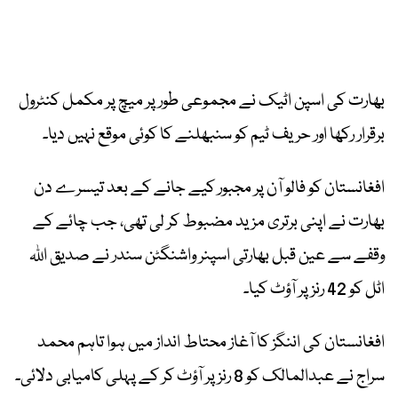
بھارت کی اسپن اٹیک نے مجموعی طور پر میچ پر مکمل کنٹرول
برقرار رکھا اور حریف ٹیم کو سنبھلنے کا کوئی موقع نہیں دیا۔
افغانستان کو فالو آن پر مجبور کیے جانے کے بعد تیسرے دن
بھارت نے اپنی برتری مزید مضبوط کر لی تھی، جب چائے کے
وقفے سے عین قبل بھارتی اسپنر واشنگٹن سندر نے صدیق اللہ
اٹل کو 42 رنز پر آؤٹ کیا۔
افغانستان کی اننگز کا آغاز محتاط انداز میں ہوا تاہم محمد
سراج نے عبدالمالک کو 8 رنز پر آؤٹ کر کے پہلی کامیابی دلائی۔