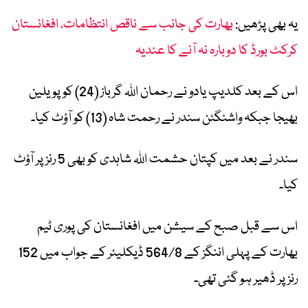
یہ بھی پڑھیں:
بھارت کی جانب سے ناقص انتظامات، افغانستان
کرکٹ بورڈ کا دوبارہ نہ آنے کا عندیہ
اس کے بعد کلدیپ یادو نے رحمان اللہ گرباز (24) کو پویلین
بھیجا جبکہ واشنگٹن سندر نے رحمت شاہ (13) کو آؤٹ کیا۔
سندر نے بعد میں کپتان حشمت اللہ شاہدی کو بھی 5 رنز پر آؤٹ
کیا۔
اس سے قبل صبح کے سیشن میں افغانستان کی پوری ٹیم
بھارت کے پہلی اننگز کے 564/8 ڈیکلیئر کے جواب میں 152
رنز پر ڈھیر ہو گئی تھی۔