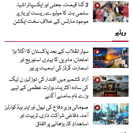
3 گنا قیمت، جعلی اور ایکسپائر اشیا،
سلمیٰ بٹ کا موٹروے ریسٹ ایریاز پر
موجود مارٹس کے خلاف سخت ایکشن
ویڈیو
سولر انقلاب کے بعد پاکستان کا اگلا بڑا
امتحان، ماہرین کا بیٹری اسٹوریج اور
اسمارٹ گرڈز کی اہمیت پر زور
آزاد کشمیر میں اقتدار کی دوڑ تیز، ن لیگ
کی سادہ اکثریت، وزارت عظمیٰ کے لیے
بڑے نام سامنے آگئے
صومالی وزیرِ دفاع کی نیول اور ایئر ہیڈکوارٹرز
آمد، دفاعی شراکت داری، تربیت اور
استعدادِ کار بڑھانے پر اتفاق