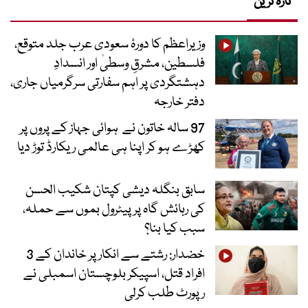
تازہ ترین
وزیراعظم کا دورۂ سعودی عرب جلد متوقع،
فلسطین، مشرقِ وسطیٰ اور انسدادِ
دہشتگردی پر اہم سفارتی سرگرمیاں جاری،
دفتر خارجہ
97 سالہ خاتون نے ہوائی جہاز کے پروں پر
کھڑے ہو کر اپنا ہی عالمی ریکارڈ توڑ دیا
سابق بنگلہ دیشی کپتان شکیب الحسن
کی رہائش گاہ پر پیٹرول بموں سے حملہ،
سبب کیا بنا؟
خضدار: رشتے سے انکار پر خاندان کے 3
افراد قتل، اسپیکر بلوچستان اسمبلی نے
رپورٹ طلب کرلی