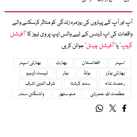
آپ اور آپ کے پیاروں کی روزمرہ زندگی کو متاثر کرسکنے والے
واقعات کی اپ ڈیٹس کے لیے واٹس ایپ پر وی نیوز کا ’
آفیشل
گروپ
‘ یا ’
آفیشل چینل
‘ جوائن کریں
اسپنر
افغانستان
بھارت
بھارتی اسپنر
بھارتی بولرز
بولڈ
بولر
ٹیسٹ ڈیبیو
رحمت شاہ
سدھ کرشنا
شرف الدین اشرف
عظمت اللہ عمرزئی
منو ستھر
واشنگٹن سندر