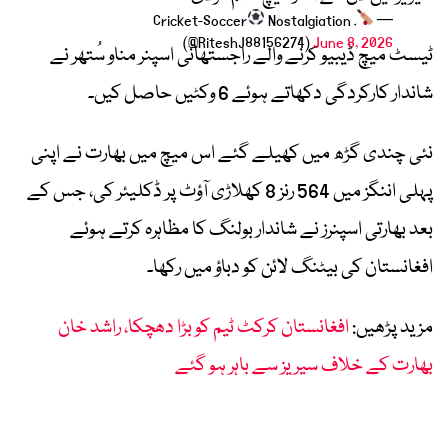
Cricket-Soccer
Nostalgiation .
—
(@RiteshJ88156274)
June 8, 2026
ٹیسٹ میچ ڈیبیو کرنے والے راجستھانی اسپنر مناو سُتھر نے
شاندار کارکردگی دکھاتے ہوئے 6 وکٹیں حاصل کیں۔
نئی چندی گڑھ میں کھیلے گئے اس میچ میں بھارت نے اپنی
پہلی اننگز میں 564 رنز 8 کھلاڑی آؤٹ پر ڈکلیئر کی، جس کے
بعد بھارتی اسپنرز نے شاندار بولنگ کا مظاہرہ کرتے ہوئے
افغانستان کی بیٹنگ لائن کو دباؤ میں رکھا۔
مزید پڑھیں:
افغانستان کرکٹ ٹیم کو بڑا دھچکا، راشد خان
بھارت کے خلاف سیریز سے باہر ہو گئے