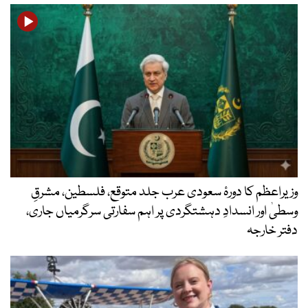
وزیراعظم کا دورۂ سعودی عرب جلد متوقع، فلسطین، مشرقِ
وسطیٰ اور انسدادِ دہشتگردی پر اہم سفارتی سرگرمیاں جاری،
دفتر خارجہ