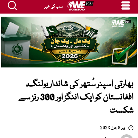
سب کی خبر
بھارتی اسپنر سُتھر کی شاندار بولنگ،
افغانستان کو ایک اننگز اور 300 رنز سے
شکست
پیر 8 جون 2026