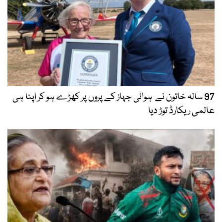
97 سالہ خاتون نے ہوائی جہاز کے پروں پر کھڑے ہو کر اپنا ہی
عالمی ریکارڈ توڑ دیا