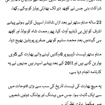
شراکت بنی جس نے کچھ دیر تک بھارتی بولرز کو روکے رکھا۔
23 سالہ مناو ستھر نے بعد ازاں شاندار اسپیل کرتے ہوئے پہلے
اشرف کو ایل بی ڈبلیو آؤٹ کیا، پھر رحمت شاہ کو بولڈ اور کچھ
ہی گیندوں بعد محمد سلیم کو بھی صفر پر پویلین بھیج دیا۔
مناو ستھر ٹیسٹ ڈیبیو پر 6 وکٹیں لینے والے بھارت کے 5ویں
بولر بن گئے ہیں اور 2011 کے بعد پہلے اسپنر ہیں جنہوں نے یہ
کارنامہ انجام دیا ہے۔
یہ میچ بھارت کی ٹیسٹ تاریخ کی سب سے بڑی فتوحات میں
سے ایک ثابت ہوا، جس میں بیٹنگ اور بولنگ دونوں شعبوں
میں مکمل برتری نظر آئی۔