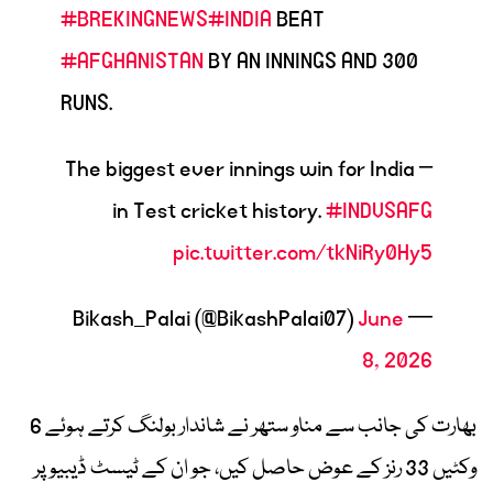
#BREKINGNEWS
#INDIA
BEAT
#AFGHANISTAN
BY AN INNINGS AND 300
RUNS.
– The biggest ever innings win for India
in Test cricket history.
#INDVSAFG
pic.twitter.com/tkNiRy0Hy5
June
— Bikash_Palai (@BikashPalai07)
8, 2026
بھارت کی جانب سے مناو ستھر نے شاندار بولنگ کرتے ہوئے 6
وکٹیں 33 رنز کے عوض حاصل کیں، جو ان کے ٹیسٹ ڈیبیو پر