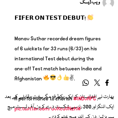
ویب ڈیسک
𝗙𝗜𝗙𝗘𝗥 𝗢𝗡 𝗧𝗘𝗦𝗧 𝗗𝗘𝗕𝗨𝗧!
Manav Suthar recorded dream figures
of 6 wickets for 33 runs (6/33) on his
international Test debut during the
one-off Test match between India and
Afghanistan
✌.
بھارت نے افغانستان کو ایک یکطرفہ مگر سخت مقابلے کے بعد
A performance to cherish
#INDvAFG
.
ایک اننگز اور 300 رنز سے شکست دے کر ون۔آف ٹیسٹ میچ
pic.twitter.com/uvXcuVNzhW
سیریز تین دن کے اندر میچ ختم کردی۔