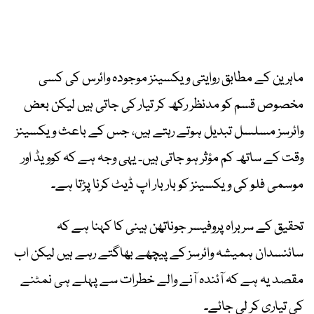
ماہرین کے مطابق روایتی ویکسینز موجودہ وائرس کی کسی
مخصوص قسم کو مدنظر رکھ کر تیار کی جاتی ہیں لیکن بعض
وائرسز مسلسل تبدیل ہوتے رہتے ہیں، جس کے باعث ویکسینز
وقت کے ساتھ کم مؤثر ہو جاتی ہیں۔ یہی وجہ ہے کہ کوویڈ اور
موسمی فلو کی ویکسینز کو بار بار اپ ڈیٹ کرنا پڑتا ہے۔
تحقیق کے سربراہ پروفیسر جوناتھن ہینی کا کہنا ہے کہ
سائنسدان ہمیشہ وائرسز کے پیچھے بھاگتے رہے ہیں لیکن اب
مقصد یہ ہے کہ آئندہ آنے والے خطرات سے پہلے ہی نمٹنے
کی تیاری کر لی جائے۔