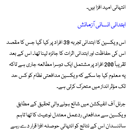
انتہائی امید افزا ہیں۔
ابتدائی انسانی آزمائش
اس ویکسین کا ابتدائی تجربہ 39 افراد پر کیا گیا جس کا مقصد
اس کی حفاظت اور ابتدائی اثرات کا جائزہ لینا تھا۔ اس کے بعد
تقریباً 200 افراد پر مشتمل ایک دوسرا مطالعہ جاری ہے تاکہ
یہ معلوم کیا جا سکے کہ ویکسین مدافعتی نظام کو کس حد
تک مؤثر انداز میں متحرک کرتی ہے۔
جرنل آف انفیکشن میں شائع ہونے والی تحقیق کے مطابق
ویکسین سے مدافعتی ردعمل معتدل نوعیت کا تھا تاہم
سائنسدان اس کے نتائج کو انتہائی حوصلہ افزا قرار دے رہے