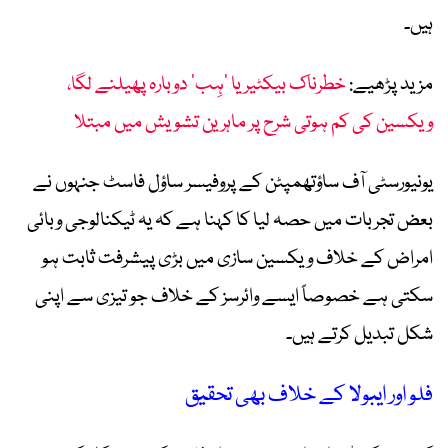
ہیں۔
مزید پڑھیے:
خطرناک بیکٹیریا ’ہِب‘ دوبارہ پھیلنے لگا،
ویکسین کی کم ہوتی شرح پر ماہرین تشویش میں مبتلا
یونیورسٹی آف ساؤتھمپٹن کے پروفیسر ساؤل فاسٹ جنہوں نے
بعض تجربات میں حصہ لیا کا کہنا ہے کہ یہ ٹیکنالوجی وبائی
امراض کے خلاف ویکسین سازی میں بڑی پیشرفت ثابت ہو
سکتی ہے خصوصاً ایسے وائرسز کے خلاف جو تیزی سے اپنی
شکل تبدیل کرتے ہیں۔
فلو اور ایبولا کے خلاف بھی تحقیق