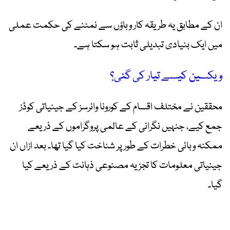
ان کے مطابق یہ طریقہ کار وباؤں سے نمٹنے کی حکمت عملی
میں ایک بنیادی تبدیلی ثابت ہو سکتا ہے۔
ویکسین کیسے تیار کی گئی؟
محققین نے مختلف اقسام کے کورونا وائرسز کے جینیاتی کوڈز
جمع کیے، جنہیں نگرانی کے عالمی پروگراموں کے ذریعے
ممکنہ وبائی خطرات کے طور پر شناخت کیا گیا تھا۔ بعد ازاں ان
جینیاتی معلومات کا تجزیہ مصنوعی ذہانت کے ذریعے کیا
گیا۔