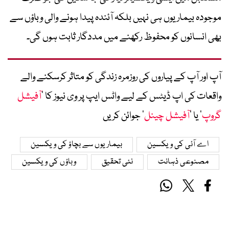
موجودہ بیماریوں ہی نہیں بلکہ آئندہ پیدا ہونے والی وباؤں سے
بھی انسانوں کو محفوظ رکھنے میں مددگار ثابت ہوں گی۔
آپ اور آپ کے پیاروں کی روزمرہ زندگی کو متاثر کرسکنے والے
واقعات کی اپ ڈیٹس کے لیے واٹس ایپ پر وی نیوز کا ’
آفیشل
گروپ
‘ یا ’
آفیشل چینل
‘ جوائن کریں
اے آئی کی ویکسین
بیماریوں سے بچاؤ کی ویکسین
مصنوعی ذہانت
نئی تحقیق
وباؤں کی ویکسین