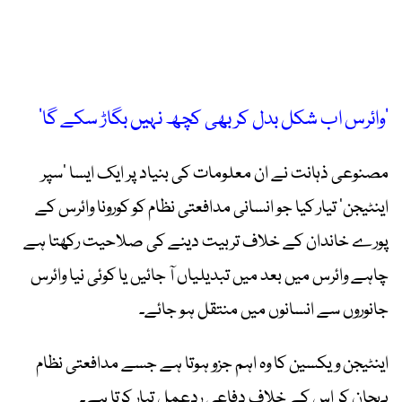
’وائرس اب شکل بدل کر بھی کچھ نہیں بگاڑ سکے گا‘
مصنوعی ذہانت نے ان معلومات کی بنیاد پر ایک ایسا ’سپر
اینٹیجن‘ تیار کیا جو انسانی مدافعتی نظام کو کورونا وائرس کے
پورے خاندان کے خلاف تربیت دینے کی صلاحیت رکھتا ہے
چاہے وائرس میں بعد میں تبدیلیاں آ جائیں یا کوئی نیا وائرس
جانوروں سے انسانوں میں منتقل ہو جائے۔
اینٹیجن ویکسین کا وہ اہم جزو ہوتا ہے جسے مدافعتی نظام
پہچان کر اس کے خلاف دفاعی ردعمل تیار کرتا ہے۔