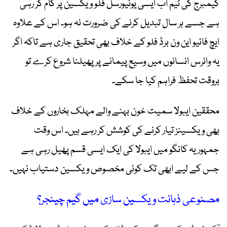
کیمبرج کی ٹیم اب ایسی یونیورسل فلو ویکسین پر کام کر رہی
ہے جسے ہر سال تبدیل کرنے کی ضرورت نہ ہو۔ اس کے علاوہ
ایچ فائیو این ون برڈ فلو کے خلاف بھی تحقیق جاری ہے تاکہ اگر
یہ وائرس انسانوں میں وسیع پیمانے پر پھیلنا شروع کرے تو
بروقت تحفظ فراہم کیا جا سکے۔
محققین ایبولا سمیت خون بہنے والے مہلک بخاروں کے خلاف
بھی ویکسینز تیار کرنے کی کوشش کر رہے ہیں۔ اس وقت
جمہوریہ کانگو میں ایبولا کی ایک ایسی قسم پھیل رہی ہے
جس کے لیے ابھی تک کوئی مخصوص ویکسین دستیاب نہیں۔
مصنوعی ذہانت ویکسین سازی میں گیم چینجر؟