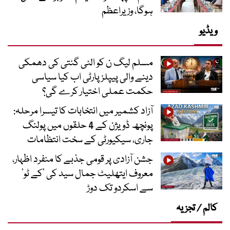
ہوگا، وزیراعظم
ویڈیو
مسلم لیگ ن کو الٹی گنتی کی دھمکی
دینے والی پیپلز پارٹی اب کیا سیاسی
حکمت عملی اختیار کرے گی؟
آزاد کشمیر میں انتخابات کا تیسرا مرحلہ:
پونچھ ڈویژن کے 4 حلقوں میں پولنگ
جاری، سیکیورٹی کے سخت انتظامات
جشن آزادی پر قومی جذبے کا منفرد اظہار،
معروف ایتھلیٹ جمال سید کی ’کے ٹو‘
سے اسکردو تک دوڑ
کالم / تجزیہ