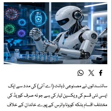
سائنسدانوں نے مصنوعی ذہانت (اے آئی) کی مدد سے ایک
ایسی نئی قسم کی ویکسین تیار کی ہے جو نہ صرف کوویڈ کی
مختلف اقسام بلکہ کورونا وائرس کے پورے خاندان کے خلاف