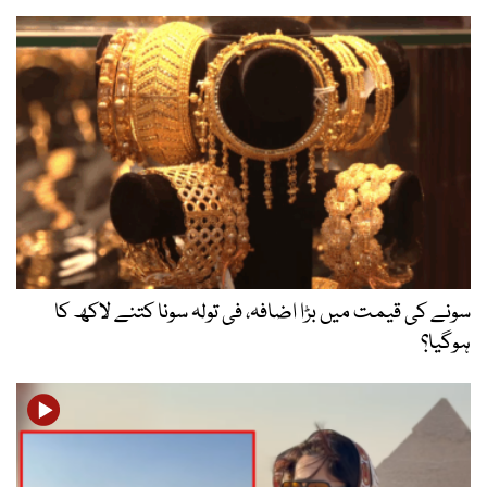
سونے کی قیمت میں بڑا اضافہ، فی تولہ سونا کتنے لاکھ کا
ہوگیا؟