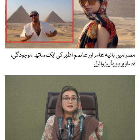
مصر میں ہانیہ عامر اور عاصم اظہر کی ایک ساتھ موجودگی،
تصاویر و ویڈیوز وائرل