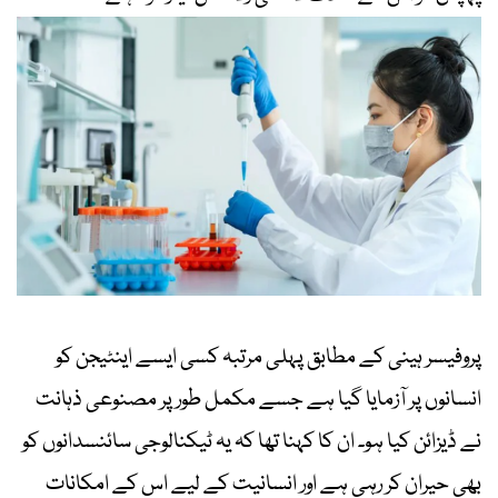
پروفیسر ہینی کے مطابق پہلی مرتبہ کسی ایسے اینٹیجن کو
انسانوں پر آزمایا گیا ہے جسے مکمل طور پر مصنوعی ذہانت
نے ڈیزائن کیا ہو۔ ان کا کہنا تھا کہ یہ ٹیکنالوجی سائنسدانوں کو
بھی حیران کر رہی ہے اور انسانیت کے لیے اس کے امکانات