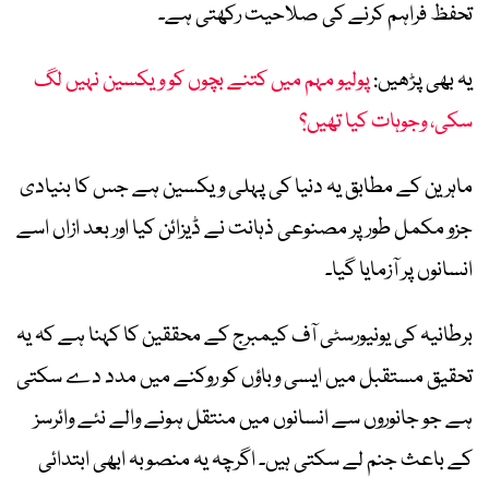
تحفظ فراہم کرنے کی صلاحیت رکھتی ہے۔
یہ بھی پڑھیں:
پولیو مہم میں کتنے بچوں کو ویکسین نہیں لگ
سکی، وجوہات کیا تھیں؟
ماہرین کے مطابق یہ دنیا کی پہلی ویکسین ہے جس کا بنیادی
جزو مکمل طور پر مصنوعی ذہانت نے ڈیزائن کیا اور بعد ازاں اسے
انسانوں پر آزمایا گیا۔
برطانیہ کی یونیورسٹی آف کیمبرج کے محققین کا کہنا ہے کہ یہ
تحقیق مستقبل میں ایسی وباؤں کو روکنے میں مدد دے سکتی
ہے جو جانوروں سے انسانوں میں منتقل ہونے والے نئے وائرسز
کے باعث جنم لے سکتی ہیں۔ اگرچہ یہ منصوبہ ابھی ابتدائی