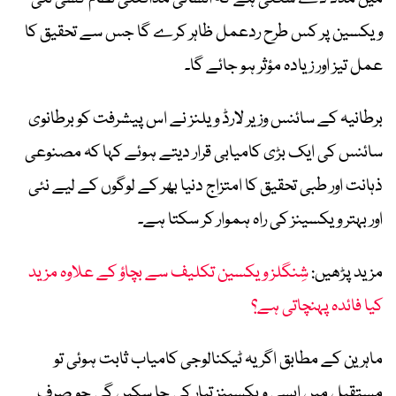
ویکسین پر کس طرح ردعمل ظاہر کرے گا جس سے تحقیق کا
عمل تیز اور زیادہ مؤثر ہو جائے گا۔
برطانیہ کے سائنس وزیر لارڈ ویلنز نے اس پیشرفت کو برطانوی
سائنس کی ایک بڑی کامیابی قرار دیتے ہوئے کہا کہ مصنوعی
ذہانت اور طبی تحقیق کا امتزاج دنیا بھر کے لوگوں کے لیے نئی
اور بہتر ویکسینز کی راہ ہموار کر سکتا ہے۔
مزید پڑھیں:
شِنگلز ویکسین تکلیف سے بچاؤ کے علاوہ مزید
کیا فائدہ پہنچاتی ہے؟
ماہرین کے مطابق اگر یہ ٹیکنالوجی کامیاب ثابت ہوئی تو
مستقبل میں ایسی ویکسینز تیار کی جا سکیں گی جو صرف