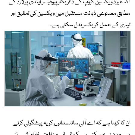
آکسفورڈ ویکسین گروپ کے ڈائریکٹر پروفیسر اینڈی پولارڈ کے
مطابق مصنوعی ذہانت مستقبل میں ویکسین کی تحقیق اور
تیاری کے عمل کو یکسر بدل سکتی ہے۔
ان کا کہنا ہے کہ اے آئی سائنسدانوں کو یہ پیشگوئی کرنے
میں مدد دے سکتی ہے کہ انسانی مدافعتی نظام کسی نئی