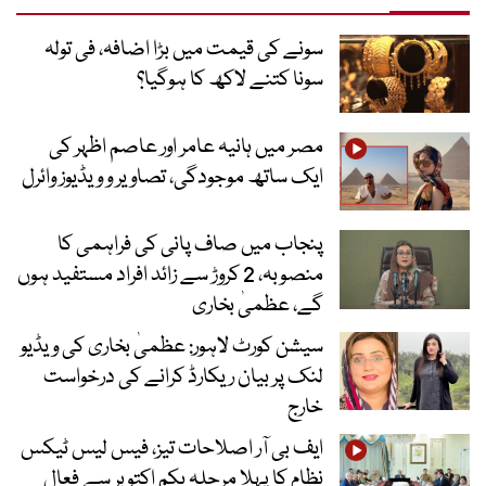
سونے کی قیمت میں بڑا اضافہ، فی تولہ
سونا کتنے لاکھ کا ہوگیا؟
مصر میں ہانیہ عامر اور عاصم اظہر کی
ایک ساتھ موجودگی، تصاویر و ویڈیوز وائرل
پنجاب میں صاف پانی کی فراہمی کا
منصوبہ، 2 کروڑ سے زائد افراد مستفید ہوں
گے، عظمیٰ بخاری
سیشن کورٹ لاہور: عظمیٰ بخاری کی ویڈیو
لنک پر بیان ریکارڈ کرانے کی درخواست
خارج
ایف بی آر اصلاحات تیز، فیس لیس ٹیکس
نظام کا پہلا مرحلہ یکم اکتوبر سے فعال