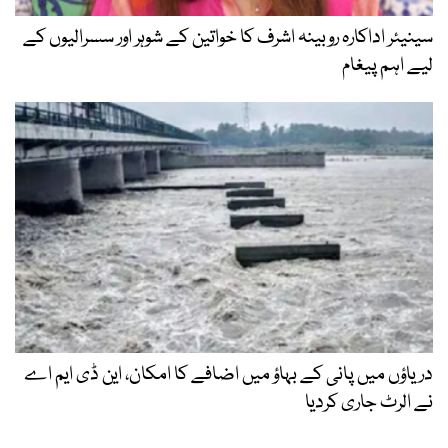
سینیئر اداکارہ روبینہ اشرف کا خواتین کے شوہر اور سسرالیوں کے
لیے اہم پیغام
دریاؤں میں پانی کے بہاؤ میں اضافے کا امکان، این ڈی ایم اے
نے الرٹ جاری کردیا