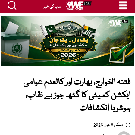
سب کی خبر
فتنہ الخوارج، بھارت اور کالعدم عوامی
ایکشن کمیٹی کا گٹھ جوڑ بے نقاب،
ہوشربا انکشافات
منگل 9 جون 2026