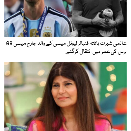
عالمی شہرت یافتہ فٹبالر لیونل میسی کے والد جارج میسی 68
برس کی عمر میں انتقال کرگئے