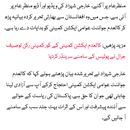
منظرعام پر آگئے۔ خارجی شہزاد کی ویڈیو اور آڈیو منظرِ عام پر
آئی ہے، جس میں وہ افغانستان سے بھارتی تحریر کردہ بیانیہ پڑھ
کر کالعدم جوائنٹ عوامی ایکشن کمیٹی کو ہدایات دے رہا ہے۔
مزید پڑھیں:
کالعدم ایکشن کمیٹی کے کور کمیٹی رکن توصیف
جرال نے پولیس کے سامنے سرینڈر کردیا
خارجی شہزاد نے تحریر شدہ بیان پڑھتے ہوئے کہا کہ کالعدم
جوائنٹ عوامی ایکشن کمیٹی احتجاج کرکے آپ سے آزادی لینا
چاہتی تھی جو ان کا حق ہے، پاکستان کی ریاست کے حوالے
سے آئندہ پیشرفت اور اس کے اثرات بہت جلد سب کے سامنے
آ جائیں گے۔