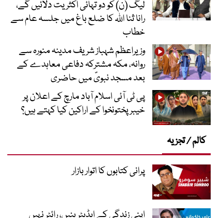
لیگ (ن) کو دو تہائی اکثریت دلائیں گے،
رانا ثنا اللہ کا ضلع باغ میں جلسہ عام سے
خطاب
وزیراعظم شہباز شریف مدینہ منورہ سے
روانہ، مکہ مشترکہ دفاعی معاہدے کے
بعد مسجد نبویؐ میں حاضری
پی ٹی آئی اسلام آباد مارچ کے اعلان پر
خیبر پختونخوا کے اراکین کیا کہتے ہیں؟
کالم / تجزیہ
پرانی کتابوں کا اتوار بازار
اپنی زندگی کے ایڈیٹر بنیں، رائٹر نہیں