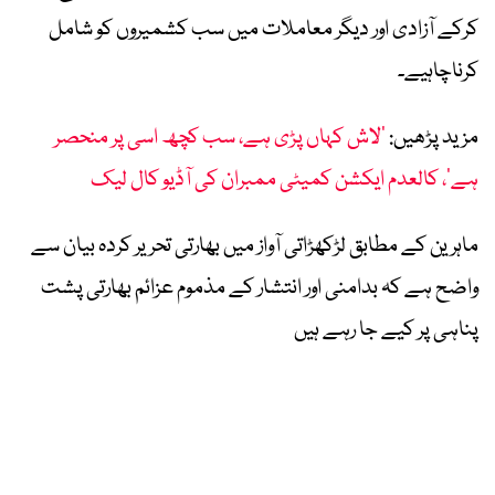
کرکے آزادی اور دیگر معاملات میں سب کشمیروں کو شامل
کرناچاہیے۔
مزید پڑھیں:
’لاش کہاں پڑی ہے، سب کچھ اسی پر منحصر
ہے‘، کالعدم ایکشن کمیٹی ممبران کی آڈیو کال لیک
ماہرین کے مطابق لڑکھڑاتی آواز میں بھارتی تحریر کردہ بیان سے
واضح ہے کہ بدامنی اور انتشار کے مذموم عزائم بھارتی پشت
پناہی پر کیے جا رہے ہیں