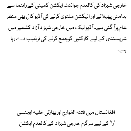
خارجی شہزاد کی کالعدم جوائنٹ ایکشن کمیٹی کے راہنما سے
بدامنی پھیلانے اور الیکشن ملتوی کرنے کی آڈیو کال بھی منظر
عام پرآ گئی ہے۔ آڈیو لیک میں خارجی شہزاد آزاد کشمیر میں
شرپسندی کے لیے کارکنوں کوجمع کرنے کی ترغیب دے رہا
ہے۔
افغانستان میں فتنہ الخوارج اوربھارتی خفیہ ایجنسی
’را‘ کے لیے سرگرم خارجی شہزاد کے کالعدم ایکشن