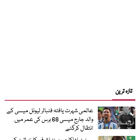
تازہ ترین
عالمی شہرت یافتہ فٹبالر لیونل میسی کے
والد جارج میسی 68 برس کی عمر میں
انتقال کرگئے