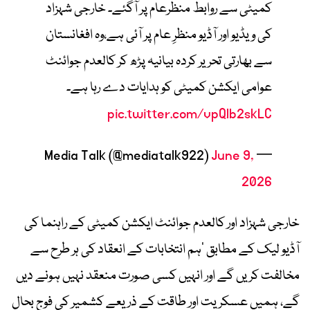
کمیٹی سے روابط منظرعام پر آگئے۔ خارجی شہزاد
کی ویڈیو اور آڈیو منظرِ عام پر آئی ہے،وہ افغانستان
سے بھارتی تحریر کردہ بیانیہ پڑھ کر کالعدم جوائنٹ
عوامی ایکشن کمیٹی کو ہدایات دے رہا ہے۔
pic.twitter.com/vpQlb2skLC
June 9,
— Media Talk (@mediatalk922)
2026
خارجی شہزاد اور کالعدم جوائنٹ ایکشن کمیٹی کے راہنما کی
آڈیو لیک کے مطابق ’ہم انتخابات کے انعقاد کی ہر طرح سے
مخالفت کریں گے اور انہیں کسی صورت منعقد نہیں ہونے دیں
گے، ہمیں عسکریت اور طاقت کے ذریعے کشمیر کی فوج بحال