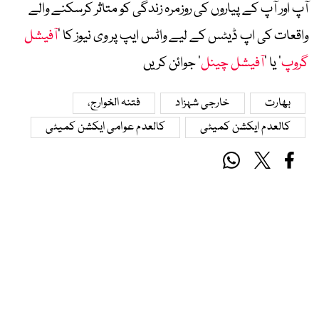
آپ اور آپ کے پیاروں کی روزمرہ زندگی کو متاثر کرسکنے والے
واقعات کی اپ ڈیٹس کے لیے واٹس ایپ پر وی نیوز کا ’
آفیشل
گروپ
‘ یا ’
آفیشل چینل
‘ جوائن کریں
بھارت
خارجی شہزاد
فتنہ الخوارج،
کالعدم ایکشن کمیٹی
کالعدم عوامی ایکشن کمیٹی