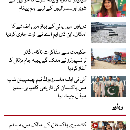
سینیئر اداکارہ روبینہ اشرف کا خواتین کے
شوہر اور سسرالیوں کے لیے اہم پیغام
دریاؤں میں پانی کے بہاؤ میں اضافے کا
امکان، این ڈی ایم اے نے الرٹ جاری کردیا
حکومت سے مذاکرات ناکام، گڈز
ٹرانسپورٹرز نے ملک گیر پہیہ جام ہڑتال کا
آغاز کردیا
آئی ٹی ایف ماسٹرز ورلڈ ٹیم چیمپیئن شپ
میں پاکستان کی تاریخی کامیابی، سلور
میڈل جیت لیا
ویڈیو
کشمیری پاکستان کے مالک ہیں، مسلم