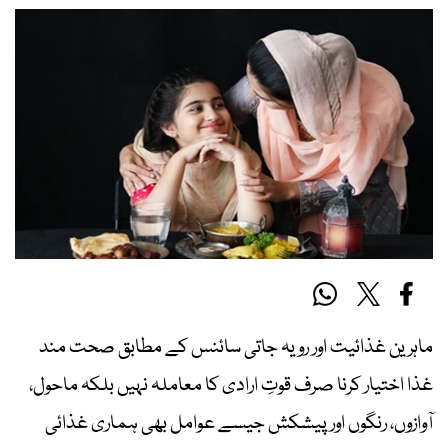
ماہرین غذائیت اور رویہ جاتی سائنس کے مطابق صحت مند
غذا اختیار کرنا صرف قوتِ ارادی کا معاملہ نہیں بلکہ ماحول،
آوازوں، رنگوں اور پیشکش جیسے عوامل بھی ہماری غذائی