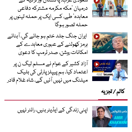
سعودی عرب، پاکستان اور ترکیہ کے
درمیان ’مکہ مکرمہ مشترکہ دفاعی
معاہدہ‘ طے، کسی ایک پر حملہ تینوں پر
حملہ تصور ہوگا
ایران جنگ جلد ختم ہو جائے گی، آبنائے
ہرمز کھولنے کے عبوری معاہدے کے
امکانات روشن، صدر ٹرمپ کا دعویٰ
آزاد کشیر کے عوام نے مسلم لیگ ن پر
اعتماد کیا، ہم پیپلز پارٹی کی بلیک
میلنگ میں نہیں آئیں گے، شاہ غلام قادر
کالم / تجزیہ
اپنی زندگی کے ایڈیٹر بنیں، رائٹر نہیں