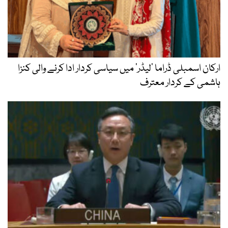
ارکان اسمبلی ڈراما ’لیڈر‘ میں سیاسی کردار ادا کرنے والی کنزا
ہاشمی کے کردار معترف