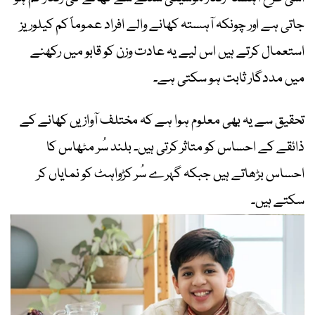
جاتی ہے اور چونکہ آہستہ کھانے والے افراد عموماً کم کیلوریز
استعمال کرتے ہیں اس لیے یہ عادت وزن کو قابو میں رکھنے
میں مددگار ثابت ہو سکتی ہے۔
تحقیق سے یہ بھی معلوم ہوا ہے کہ مختلف آوازیں کھانے کے
ذائقے کے احساس کو متاثر کرتی ہیں۔ بلند سُر مٹھاس کا
احساس بڑھاتے ہیں جبکہ گہرے سُر کڑواہٹ کو نمایاں کر
سکتے ہیں۔