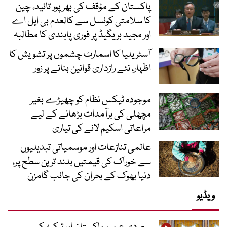
پاکستان کے مؤقف کی بھرپور تائید، چین
کا سلامتی کونسل سے کالعدم بی ایل اے
اور مجید بریگیڈ پر فوری پابندی کا مطالبہ
آسٹریلیا کا اسمارٹ چشموں پر تشویش کا
اظہار، نئے رازداری قوانین بنانے پر زور
موجودہ ٹیکس نظام کو چھیڑے بغیر
مچھلی کی برآمدات بڑھانے کے لیے
مراعاتی اسکیم لانے کی تیاری
عالمی تنازعات اور موسمیاتی تبدیلیوں
سے خوراک کی قیمتیں بلند ترین سطح پر،
دنیا بھوک کے بحران کی جانب گامزن
ویڈیو