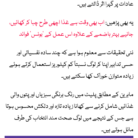
عادات پر گہرا اثر ڈالتے ہیں۔
یہ بھی پڑھیں:
اب بھی وقت ہے غذا اچھی طرح چبا کر کھائیں،
جانیے بہتر ہاضمے کے علاوہ اس عمل کے ’بونس‘ فوائد
نئی تحقیقات سے معلوم ہوا ہے کہ چند سادہ نفسیاتی اور
حسی تدابیر اپنا کر لوگ نسبتاً کم کیلوریز استعمال کرتے ہوئے
زیادہ متوازن خوراک کھا سکتے ہیں۔
ماہرین کے مطابق پلیٹ میں رنگ برنگی سبزیاں اور پتوں والی
غذائیں شامل کرنے سے کھانا زیادہ تازہ اور دلکش محسوس ہوتا
ہے جس کے نتیجے میں لوگ صحت مند انتخاب کی طرف
مائل ہوتے ہیں۔