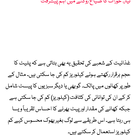
تیار، خوراک کا ضیاع روکنے میں اہم پیشرفت
غذائیت کے شعبے کی تحقیق یہ بھی بتاتی ہے کہ پلیٹ کا
حجم برقرار رکھتے ہوئے کیلوریز کم کی جا سکتی ہیں۔ مثال کے
طور پر کھانوں میں پالک، گوبھی یا دیگر سبزیوں کا پیسٹ شامل
کر کے ان کی توانائی کی کثافت (کیلوریز) کم کی جا سکتی ہے
جبکہ کھانے کی مقدار اور پیٹ بھرنے کا احساس تقریباً ویسا
ہی رہتا ہے۔ اس طریقے سے لوگ بغیر بھوک محسوس کیے کم
کیلوریز استعمال کر سکتے ہیں۔