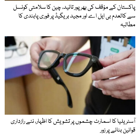
پاکستان کے مؤقف کی بھرپور تائید، چین کا سلامتی کونسل
سے کالعدم بی ایل اے اور مجید بریگیڈ پر فوری پابندی کا
مطالبہ
آسٹریلیا کا اسمارٹ چشموں پر تشویش کا اظہار، نئے رازداری
قوانین بنانے پر زور