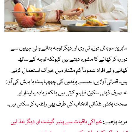
ماہرین موبائل فون، ٹی وی اور دیگر توجہ بٹانے والی چیزوں سے
دور رہ کر کھانے کا مشورہ دیتے ہیں کیونکہ توجہ کے ساتھ
کھانے والے افراد عموماً کم مقدار میں خوراک استعمال کرتے
ہیں۔ قدرتی آوازیں، جیسے پرندوں کی چہچہاہٹ یا بارش کی آواز
نہ صرف ذہنی سکون فراہم کرتی ہیں بلکہ زیادہ پائیدار اور
صحت بخش غذائی انتخاب کی طرف بھی راغب کر سکتی ہیں۔
مزید پڑھیے:
خوراکی باقیات سے پنیر، گوشت اور دیگر غذائیں