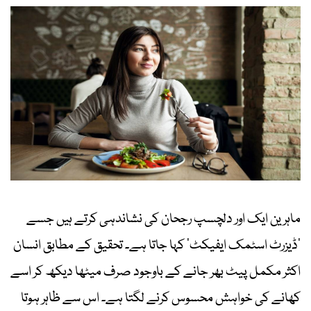
ماہرین ایک اور دلچسپ رجحان کی نشاندہی کرتے ہیں جسے
’ڈیزرٹ اسٹمک ایفیکٹ‘ کہا جاتا ہے۔ تحقیق کے مطابق انسان
اکثر مکمل پیٹ بھر جانے کے باوجود صرف میٹھا دیکھ کر اسے
کھانے کی خواہش محسوس کرنے لگتا ہے۔ اس سے ظاہر ہوتا