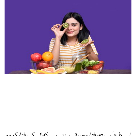
اسی طرح آہستہ رفتار موسیقی سننے سے کھانے کی رفتار کم ہو