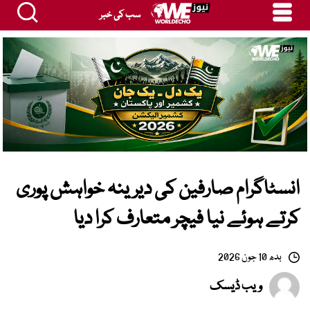
سب کی خبر
انسٹاگرام صارفین کی دیرینہ خواہش پوری
کرتے ہوئے نیا فیچر متعارف کرا دیا
بدھ 10 جون 2026
ویب ڈیسک