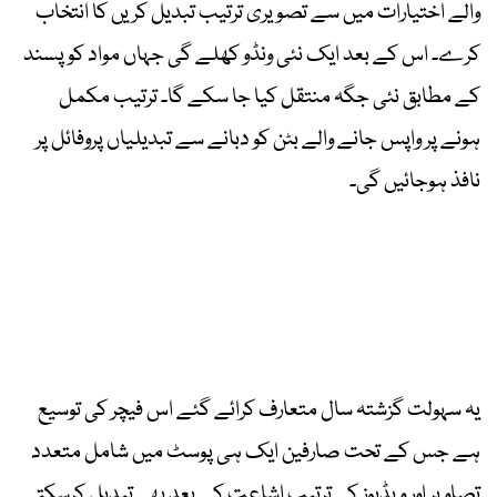
والے اختیارات میں سے تصویری ترتیب تبدیل کریں کا انتخاب
کرے۔ اس کے بعد ایک نئی ونڈو کھلے گی جہاں مواد کو پسند
کے مطابق نئی جگہ منتقل کیا جا سکے گا۔ ترتیب مکمل
ہونے پر واپس جانے والے بٹن کو دبانے سے تبدیلیاں پروفائل پر
نافذ ہوجائیں گی۔
یہ سہولت گزشتہ سال متعارف کرائے گئے اس فیچر کی توسیع
ہے جس کے تحت صارفین ایک ہی پوسٹ میں شامل متعدد
تصاویر اور ویڈیوز کی ترتیب اشاعت کے بعد بھی تبدیل کرسکتے