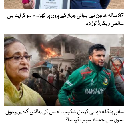
97 سالہ خاتون نے ہوائی جہاز کے پروں پر کھڑے ہو کر اپنا ہی
عالمی ریکارڈ توڑ دیا
سابق بنگلہ دیشی کپتان شکیب الحسن کی رہائش گاہ پر پیٹرول
بموں سے حملہ، سبب کیا بنا؟