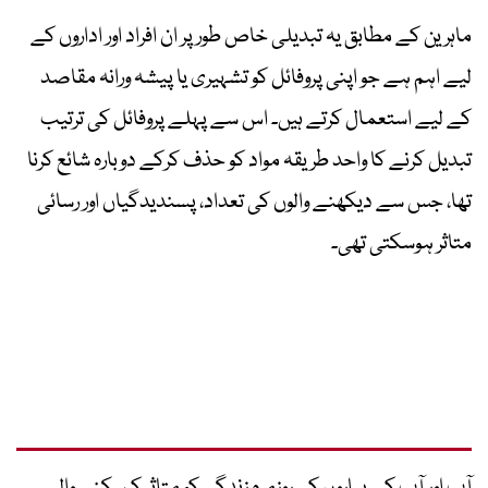
ماہرین کے مطابق یہ تبدیلی خاص طور پر ان افراد اور اداروں کے
لیے اہم ہے جو اپنی پروفائل کو تشہیری یا پیشہ ورانہ مقاصد
کے لیے استعمال کرتے ہیں۔ اس سے پہلے پروفائل کی ترتیب
تبدیل کرنے کا واحد طریقہ مواد کو حذف کرکے دوبارہ شائع کرنا
تھا، جس سے دیکھنے والوں کی تعداد، پسندیدگیاں اور رسائی
متاثر ہوسکتی تھی۔