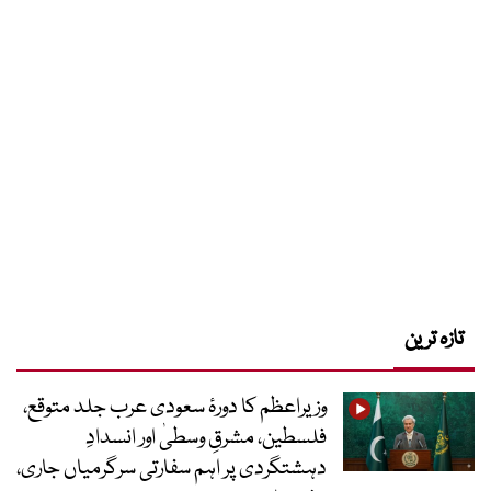
تازہ ترین
وزیراعظم کا دورۂ سعودی عرب جلد متوقع،
فلسطین، مشرقِ وسطیٰ اور انسدادِ
دہشتگردی پر اہم سفارتی سرگرمیاں جاری،