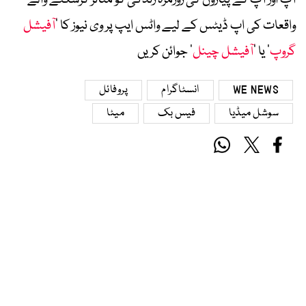
آپ اور آپ کے پیاروں کی روزمرہ زندگی کو متاثر کرسکنے والے
واقعات کی اپ ڈیٹس کے لیے واٹس ایپ پر وی نیوز کا ’
آفیشل
گروپ
‘ یا ’
آفیشل چینل
‘ جوائن کریں
WE NEWS
انسٹاگرام
پروفائل
سوشل میڈیا
فیس بک
میٹا