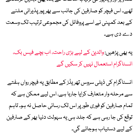
تھے۔ اس فیچر کو صارفین کی جانب سے بھرپور پذیرائی ملنے
کے بعد کمپنی نے اسے پروفائل کی مجموعی ترتیب تک وسعت
دے دی ہے۔
یہ بھی پڑھیں:
والدین کے لیے بڑی راحت، اب بچے فیس بک،
انسٹاگرام استعمال نہیں کر سکیں گے
انسٹاگرام کی ذیلی سروس تھریڈز کے مطابق یہ فیچر رواں ہفتے
سے مرحلہ وار متعارف کرایا جارہا ہے، اس لیے ممکن ہے کہ
تمام صارفین کو فوری طور پر اس تک رسائی حاصل نہ ہو۔ تاہم
توقع کی جا رہی ہے کہ جلد ہی یہ سہولت دنیا بھر کے صارفین
کے لیے دستیاب ہوجائے گی۔