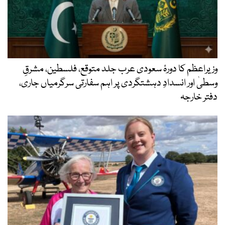
وزیراعظم کا دورۂ سعودی عرب جلد متوقع، فلسطین، مشرقِ
وسطیٰ اور انسدادِ دہشتگردی پر اہم سفارتی سرگرمیاں جاری،
دفتر خارجہ