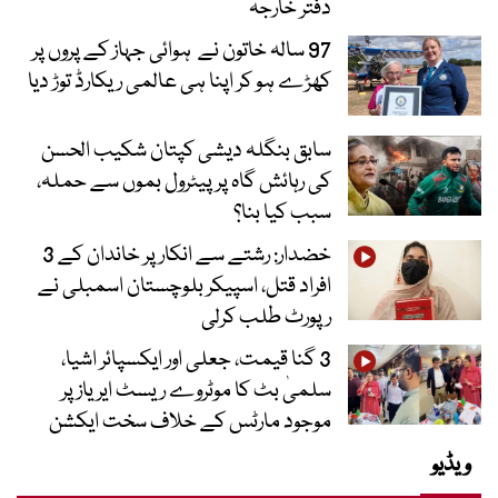
دفتر خارجہ
97 سالہ خاتون نے ہوائی جہاز کے پروں پر
کھڑے ہو کر اپنا ہی عالمی ریکارڈ توڑ دیا
سابق بنگلہ دیشی کپتان شکیب الحسن
کی رہائش گاہ پر پیٹرول بموں سے حملہ،
سبب کیا بنا؟
خضدار: رشتے سے انکار پر خاندان کے 3
افراد قتل، اسپیکر بلوچستان اسمبلی نے
رپورٹ طلب کرلی
3 گنا قیمت، جعلی اور ایکسپائر اشیا،
سلمیٰ بٹ کا موٹروے ریسٹ ایریاز پر
موجود مارٹس کے خلاف سخت ایکشن
ویڈیو