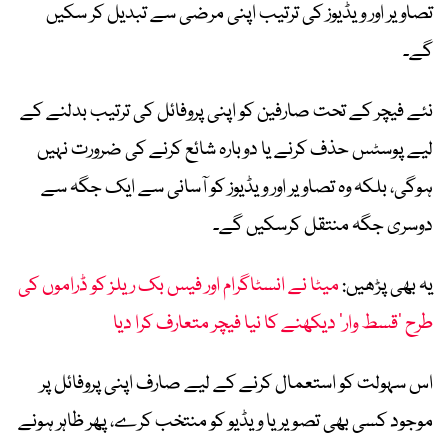
تصاویر اور ویڈیوز کی ترتیب اپنی مرضی سے تبدیل کر سکیں
گے۔
نئے فیچر کے تحت صارفین کو اپنی پروفائل کی ترتیب بدلنے کے
لیے پوسٹس حذف کرنے یا دوبارہ شائع کرنے کی ضرورت نہیں
ہوگی، بلکہ وہ تصاویر اور ویڈیوز کو آسانی سے ایک جگہ سے
دوسری جگہ منتقل کرسکیں گے۔
یہ بھی پڑھیں:
میٹا نے انسٹاگرام اور فیس بک ریلز کو ڈراموں کی
طرح ’قسط وار‘ دیکھنے کا نیا فیچر متعارف کرا دیا
اس سہولت کو استعمال کرنے کے لیے صارف اپنی پروفائل پر
موجود کسی بھی تصویر یا ویڈیو کو منتخب کرے، پھر ظاہر ہونے