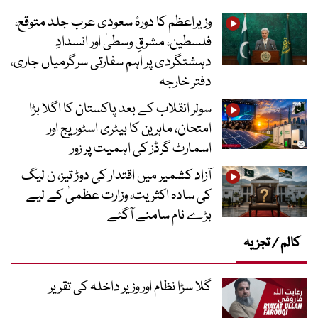
وزیراعظم کا دورۂ سعودی عرب جلد متوقع،
فلسطین، مشرقِ وسطیٰ اور انسدادِ
دہشتگردی پر اہم سفارتی سرگرمیاں جاری،
دفتر خارجہ
سولر انقلاب کے بعد پاکستان کا اگلا بڑا
امتحان، ماہرین کا بیٹری اسٹوریج اور
اسمارٹ گرڈز کی اہمیت پر زور
آزاد کشمیر میں اقتدار کی دوڑ تیز، ن لیگ
کی سادہ اکثریت، وزارت عظمیٰ کے لیے
بڑے نام سامنے آگئے
کالم / تجزیہ
گلا سڑا نظام اور وزیر داخلہ کی تقریر