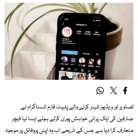
تصاویر اور ویڈیوز شیئر کرنے والے پلیٹ فارم انسٹاگرام نے
صارفین کی ایک پرانی خواہش پوری کرتے ہوئے ایسا نیا فیچر
متعارف کرا دیا ہے جس کے ذریعے اب وہ اپنی پروفائل پر موجود