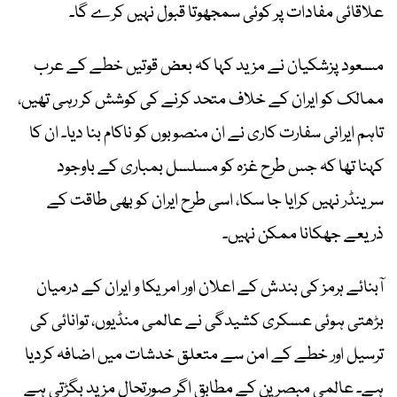
علاقائی مفادات پر کوئی سمجھوتا قبول نہیں کرے گا۔
مسعود پزشکیان نے مزید کہا کہ بعض قوتیں خطے کے عرب
ممالک کو ایران کے خلاف متحد کرنے کی کوشش کر رہی تھیں،
تاہم ایرانی سفارت کاری نے ان منصوبوں کو ناکام بنا دیا۔ ان کا
کہنا تھا کہ جس طرح غزہ کو مسلسل بمباری کے باوجود
سرینڈر نہیں کرایا جا سکا، اسی طرح ایران کو بھی طاقت کے
ذریعے جھکانا ممکن نہیں۔
آبنائے ہرمز کی بندش کے اعلان اور امریکا و ایران کے درمیان
بڑھتی ہوئی عسکری کشیدگی نے عالمی منڈیوں، توانائی کی
ترسیل اور خطے کے امن سے متعلق خدشات میں اضافہ کردیا
ہے۔ عالمی مبصرین کے مطابق اگر صورتحال مزید بگڑتی ہے