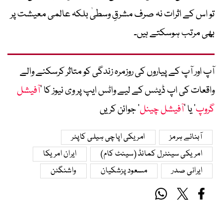
تو اس کے اثرات نہ صرف مشرقِ وسطیٰ بلکہ عالمی معیشت پر
بھی مرتب ہوسکتے ہیں۔
آپ اور آپ کے پیاروں کی روزمرہ زندگی کو متاثر کرسکنے والے
واقعات کی اپ ڈیٹس کے لیے واٹس ایپ پر وی نیوز کا ’
آفیشل
گروپ
‘ یا ’
آفیشل چینل
‘ جوائن کریں
آبنائے ہرمز
امریکی اپاچی ہیلی کاپٹر
امریکی سینٹرل کمانڈ (سینٹ کام)
ایران امریکا
ایرانی صدر
مسعود پزشکیان
واشنگٹن