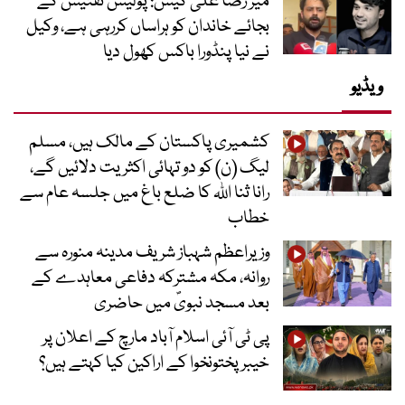
میر رضا علی کیس: پولیس تفتیش کے
بجائے خاندان کو ہراساں کررہی ہے، وکیل
نے نیا پنڈورا باکس کھول دیا
ویڈیو
کشمیری پاکستان کے مالک ہیں، مسلم
لیگ (ن) کو دو تہائی اکثریت دلائیں گے،
رانا ثنا اللہ کا ضلع باغ میں جلسہ عام سے
خطاب
وزیراعظم شہباز شریف مدینہ منورہ سے
روانہ، مکہ مشترکہ دفاعی معاہدے کے
بعد مسجد نبویؐ میں حاضری
پی ٹی آئی اسلام آباد مارچ کے اعلان پر
خیبر پختونخوا کے اراکین کیا کہتے ہیں؟