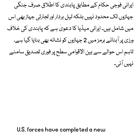
ایرانی فوجی حکام کے مطابق پابندی کا اطلاق صرف جنگی
جہازوں تک محدود نہیں بلکہ تیل بردار اور تجارتی جہاز بھی اس
میں شامل ہیں۔ ایرانی میڈیا کا دعویٰ ہے کہ پابندی کی خلاف
ورزی پر آبنائے ہرمز میں 2 جہازوں کو نشانہ بھی بنایا گیا ہے،
تاہم اس حوالے سے بین الاقوامی سطح پر فوری تصدیق سامنے
نہیں آئی۔
U.S. forces have completed a new