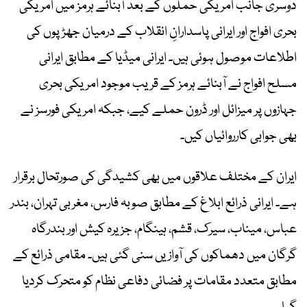
دوسری جانب امریکی حملوں کے بعد آبنائے ہرمز میں امریکی
بحری افواج اور ایرانی پاسدارانِ انقلاب کے درمیان جھڑپوں کی
اطلاعات موصول ہوئی ہیں۔ ایرانی میڈیا کے مطابق ایرانی
مسلح افواج نے آبنائے ہرمز کے قریب موجود امریکی بحری
جہازوں پر میزائل اور ڈرون حملے کیے، جبکہ امریکی فورسز نے
بھی جوابی کارروائیاں کیں۔
ایران کے مختلف علاقوں میں بھی کشیدگی کی صورتحال برقرار
ہے۔ ایرانی ذرائع ابلاغ کے مطابق صوبہ فارس، مغربی تہران، بندر
عباس، میناب، سیرک، قشم، ہینگام، جزیرہ کیش اور بندرگاہ
گرگان میں دھماکوں کی آوازیں سنی گئی ہیں۔ مقامی ذرائع کے
مطابق متعدد مقامات پر فضائی دفاعی نظام کو متحرک کردیا