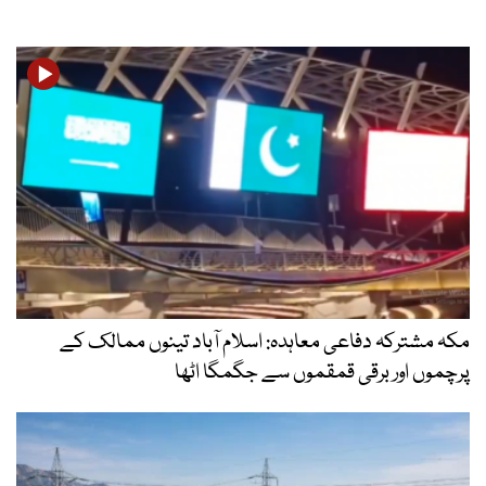
مکہ مشترکہ دفاعی معاہدہ: اسلام آباد تینوں ممالک کے
پرچموں اور برقی قمقموں سے جگمگا اٹھا