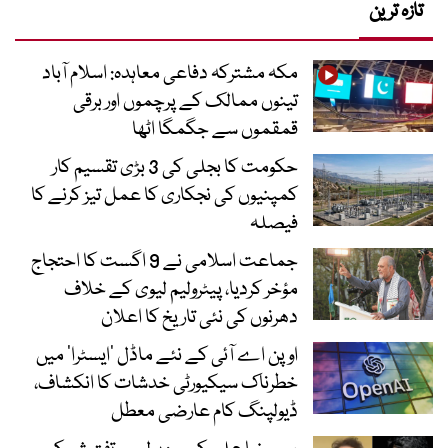
تازہ ترین
مکہ مشترکہ دفاعی معاہدہ: اسلام آباد
تینوں ممالک کے پرچموں اور برقی
قمقموں سے جگمگا اٹھا
حکومت کا بجلی کی 3 بڑی تقسیم کار
کمپنیوں کی نجکاری کا عمل تیز کرنے کا
فیصلہ
جماعت اسلامی نے 9 اگست کا احتجاج
مؤخر کردیا، پیٹرولیم لیوی کے خلاف
دھرنوں کی نئی تاریخ کا اعلان
اوپن اے آئی کے نئے ماڈل ’ایسٹرا‘ میں
خطرناک سیکیورٹی خدشات کا انکشاف،
ڈیولپنگ کام عارضی معطل