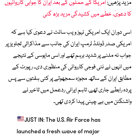
مزید پڑھیں:
امریکا کے حملوں کے بعد ایران کا جوابی کارروائیوں
کا دعویٰ، خطے میں کشیدگی مزید بڑھ گئی
اسی دوران ایک امریکی نیوز ویب سائٹ نے دعویٰ کیا ہے کہ
امریکی صدر ڈونلڈ ٹرمپ ایران کی جانب سے مذاکراتی تجاویز پر
جواب نہ ملنے پر شدید برہم تھے اور اسی مایوسی کے نتیجے
میں انہوں نے نئی فوجی کارروائی کی منظوری دی۔ رپورٹ کے
مطابق ایران کے ساتھ مجوزہ سمجھوتے پر کئی ہفتوں سے پس
پردہ رابطے جاری تھے، تاہم ایرانی ردعمل میں تاخیر نے
واشنگٹن میں بے چینی پیدا کردی تھی۔
JUST IN: The U.S. Air Force has
launched a fresh wave of major