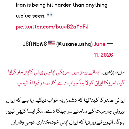
Iran is being hit harder than anything
we’ve seen.
pic.twitter.com/bwvB2aYaFJ
(@usanewshq)
June
— USA NEWS
11, 2026
مزید پڑھیں:
آبنائے ہرمز میں امریکی اپاچی ہیلی کاپٹر مار گرایا
گیا، امریکا ایران کو لازماً جواب دے گا، صدر ڈونلڈ ٹرمپ
ایرانی صدر کا کہنا تھا کہ دشمن یہ خواب دیکھ رہا ہے کہ ایران
بیرونی جارحیت کے سامنے سر جھکا دے، مگر ایسا کبھی نہیں
ہوگا۔ انہوں نے زور دیا کہ ایران اپنی خودمختاری، قومی وقار اور