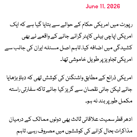
June 11, 2026
رپورٹ میں امریکی حکام کے حوالے سے بتایا گیا ہے کہ ایک
امریکی اپاچی ہیلی کاپٹر گرائے جانے کے واقعے نے بھی
کشیدگی میں اضافہ کیا، تاہم اصل مسئلہ ایران کی جانب سے
امریکی تجاویز پر طویل خاموشی تھا۔
امریکی ذرائع کے مطابق واشنگٹن کی کوشش تھی کہ دباؤ بڑھایا
جائے لیکن جانی نقصان سے گریز کیا جائے تاکہ سفارتی راستہ
مکمل طور پر بند نہ ہو۔
ادھر قطر سمیت علاقائی ثالث بھی دونوں ممالک کے درمیان
مذاکرات بحال کرانے کی کوششوں میں مصروف رہے، تاہم