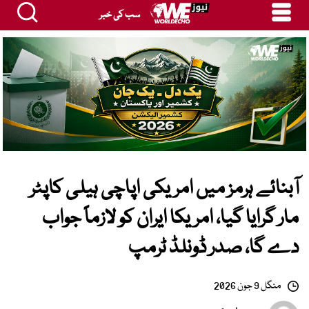
سب کی خبر
آبنائے ہرمز میں امریکی اپاچی ہیلی کاپٹر
مار گرایا گیا، امریکا ایران کو لازماً جواب
دے گا، صدر ڈونلڈ ٹرمپ
منگل 9 جون 2026