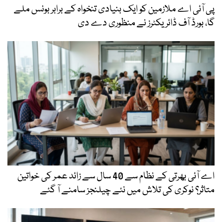
پی آئی اے ملازمین کو ایک بنیادی تنخواہ کے برابر بونس ملے
گا، بورڈ آف ڈائریکٹرز نے منظوری دے دی
اے آئی بھرتی کے نظام سے 40 سال سے زائد عمر کی خواتین
متاثر؟ نوکری کی تلاش میں نئے چیلنجز سامنے آ گئے