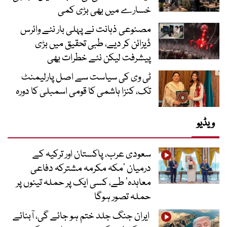
خسارے میں بھی بڑی کمی
مصنوعی ذہانت نے پہلی بار نئے وائرس
ڈیزائن کر دیے، طبی تحقیق میں بڑی
پیشرفت لیکن نئے خطرات بھی
ٹی وی کی سیاست سے اصل پارلیمنٹ
تک، کنزا ہاشمی کا قومی اسمبلی کا دورہ
ویڈیو
سعودی عرب، پاکستان اور ترکیہ کے
درمیان ’مکہ مکرمہ مشترکہ دفاعی
معاہدہ‘ طے، کسی ایک پر حملہ تینوں پر
حملہ تصور ہوگا
ایران جنگ جلد ختم ہو جائے گی، آبنائے