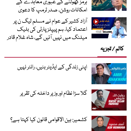
ہرمز کھولنے کے عبوری معاہدے کے
امکانات روشن، صدر ٹرمپ کا دعویٰ
آزاد کشیر کے عوام نے مسلم لیگ ن پر
اعتماد کیا، ہم پیپلز پارٹی کی بلیک
میلنگ میں نہیں آئیں گے، شاہ غلام قادر
کالم / تجزیہ
اپنی زندگی کے ایڈیٹر بنیں، رائٹر نہیں
گلا سڑا نظام اور وزیر داخلہ کی تقریر
کشمیر: بین الاقوامی قانون کیا کہتا ہے؟