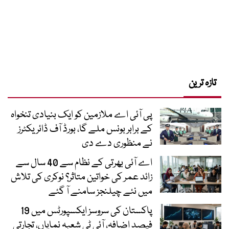
تازہ ترین
پی آئی اے ملازمین کو ایک بنیادی تنخواہ
کے برابر بونس ملے گا، بورڈ آف ڈائریکٹرز
نے منظوری دے دی
اے آئی بھرتی کے نظام سے 40 سال سے
زائد عمر کی خواتین متاثر؟ نوکری کی تلاش
میں نئے چیلنجز سامنے آ گئے
پاکستان کی سروسز ایکسپورٹس میں 19
فیصد اضافہ، آئی ٹی شعبہ نمایاں، تجارتی