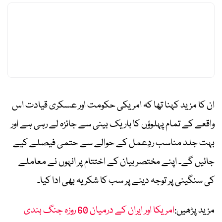
ان کا مزید کہنا تھا کہ امریکی حکومت اور عسکری قیادت اس
واقعے کے تمام پہلوؤں کا باریک بینی سے جائزہ لے رہی ہے اور
بہت جلد مناسب ردِعمل کے حوالے سے حتمی فیصلے کیے
جائیں گے۔ اپنے مختصر بیان کے اختتام پر انہوں نے معاملے
کی سنگینی پر توجہ دینے پر سب کا شکریہ بھی ادا کیا۔
مزید پڑھیں:
امریکا اور ایران کے درمیان 60 روزہ جنگ بندی