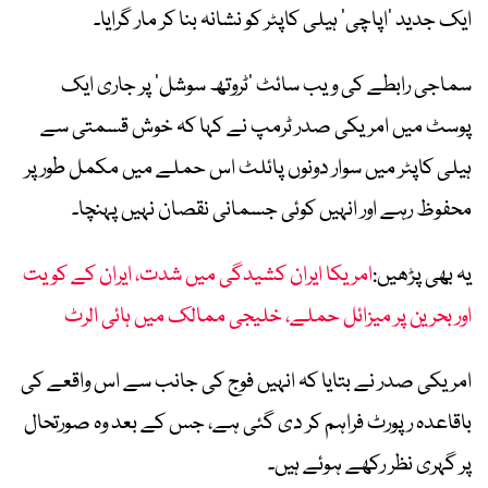
ایک جدید ‘اپاچی’ ہیلی کاپٹر کو نشانہ بنا کر مار گرایا۔
سماجی رابطے کی ویب سائٹ ’ٹروتھ سوشل‘ پر جاری ایک
پوسٹ میں امریکی صدر ٹرمپ نے کہا کہ خوش قسمتی سے
ہیلی کاپٹر میں سوار دونوں پائلٹ اس حملے میں مکمل طور پر
محفوظ رہے اور انہیں کوئی جسمانی نقصان نہیں پہنچا۔
یہ بھی پڑھیں:
امریکا ایران کشیدگی میں شدت، ایران کے کویت
اور بحرین پر میزائل حملے، خلیجی ممالک میں ہائی الرٹ
امریکی صدر نے بتایا کہ انہیں فوج کی جانب سے اس واقعے کی
باقاعدہ رپورٹ فراہم کر دی گئی ہے، جس کے بعد وہ صورتحال
پر گہری نظر رکھے ہوئے ہیں۔