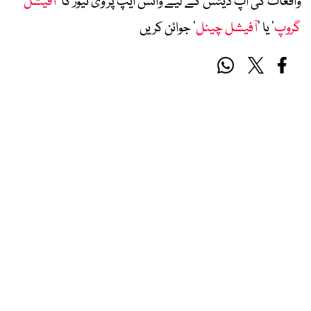
واقعات کی اپ ڈیٹس کے لیے واٹس ایپ پر وی نیوز کا ’
آفیشل
گروپ
‘ یا ’
آفیشل چینل
‘ جوائن کریں