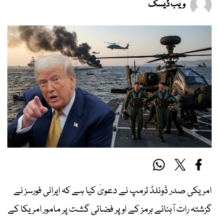
ویب ڈیسک
امریکی صدر ڈونلڈ ٹرمپ نے دعویٰ کیا ہے کہ ایرانی فورسز نے
گزشتہ رات آبنائے ہرمز کے اوپر فضائی گشت پر مامور امریکا کے