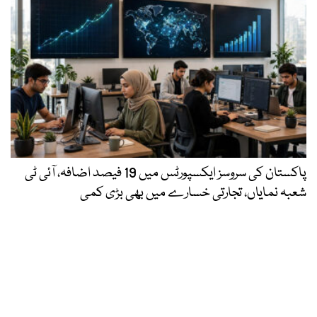
پاکستان کی سروسز ایکسپورٹس میں 19 فیصد اضافہ، آئی ٹی
شعبہ نمایاں، تجارتی خسارے میں بھی بڑی کمی