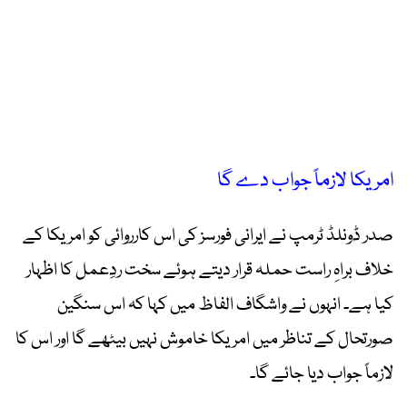
امریکا لازماً جواب دے گا
صدر ڈونلڈ ٹرمپ نے ایرانی فورسز کی اس کارروائی کو امریکا کے
خلاف براہِ راست حملہ قرار دیتے ہوئے سخت ردِعمل کا اظہار
کیا ہے۔ انہوں نے واشگاف الفاظ میں کہا کہ اس سنگین
صورتحال کے تناظر میں امریکا خاموش نہیں بیٹھے گا اور اس کا
لازماً جواب دیا جائے گا۔