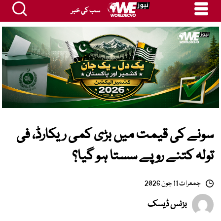
سب کی خبر
سونے کی قیمت میں بڑی کمی ریکارڈ، فی
تولہ کتنے روپے سستا ہو گیا؟
جمعرات 11 جون 2026
بزنس ڈیسک