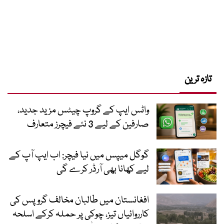
تازہ ترین
واٹس ایپ کے گروپ چیٹس مزید جدید،
صارفین کے لیے 3 نئے فیچرز متعارف
گوگل میپس میں نیا فیچر: اب ایپ آپ کے
لیے کھانا بھی آرڈر کرے گی
افغانستان میں طالبان مخالف گروپس کی
کارروائیاں تیز، چوکی پر حملہ کرکے اسلحہ