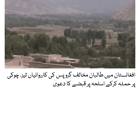
افغانستان میں طالبان مخالف گروپس کی کارروائیاں تیز، چوکی
پر حملہ کرکے اسلحہ پر قبضے کا دعویٰ