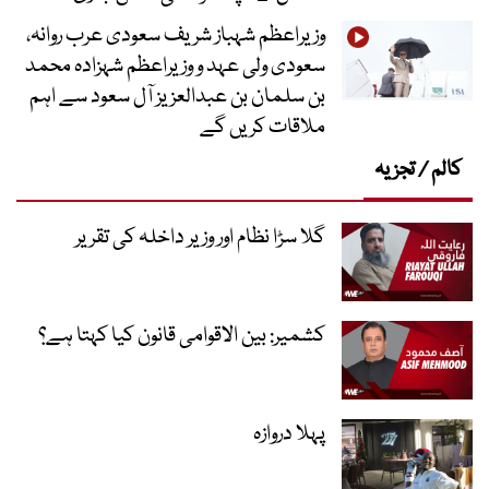
وزیراعظم شہباز شریف سعودی عرب روانہ،
سعودی ولی عہد و وزیراعظم شہزادہ محمد
بن سلمان بن عبدالعزیز آل سعود سے اہم
ملاقات کریں گے
کالم / تجزیہ
گلا سڑا نظام اور وزیر داخلہ کی تقریر
کشمیر: بین الاقوامی قانون کیا کہتا ہے؟
پہلا دروازہ