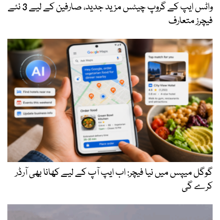
واٹس ایپ کے گروپ چیٹس مزید جدید، صارفین کے لیے 3 نئے
فیچرز متعارف
گوگل میپس میں نیا فیچر: اب ایپ آپ کے لیے کھانا بھی آرڈر
کرے گی