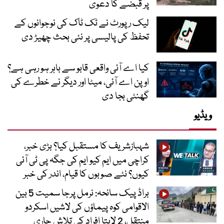
پر قبضے کا دعویٰ
لیک رپورٹ نے ٹک ٹاک کی نوجوانوں کے
تحفظ کی پالیسی پر نئی بحث چھیڑ دی
کیا اے آئی واقعی قابو سے باہر ہو رہی ہے؟
اوپن اے آئی، میٹا اور دیگر نے خطرے کی
گھنٹی بجا دی
ویڈیو
شہبازشریف کا مستقبل کیا؟ بڑی خبر،
کراچی میں ایم کیو ایم کی جگہ پی ٹی آئی
کیوں؟ نئے صوبوں کا قیام، اندر کی خبر
براڈ پیک سانحہ: نرمل پرجا سمیت 5 بین
الاقوامی کوہ پیماؤں کی لاشیں اسکردو
منتقل، 2 لاپتا افراد کی تلاش جاری