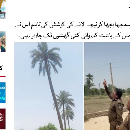
 سمجھا بجھا کر نیچے لانے کی کوشش کی تاہم اس نے
جس کے باعث کارروائی کئی گھنٹوں تک جاری رہی۔
کا