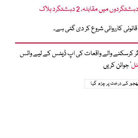
ں میں مقابلہ، 2 دہشتگرد ہلاک
قانونی کارروائی شروع کر دی گئی ہے۔
متاثر کرسکنے والے واقعات کی اپ ڈیٹس کے لیے واٹس
نل
‘ جوائن کریں
ھجور کے درخت پر چڑھ گیا