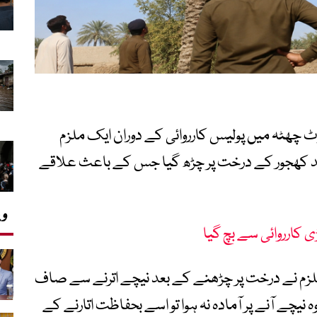
ھٹہ میں پولیس کارروائی کے دوران ایک ملزم
بچنے کے لیے تقریباً 80 فٹ بلند کھجور کے درخت پر چڑھ گیا جس کے باعث علاقے
وی
کارروائی سے بچ گیا
 ملزم نے درخت پر چڑھنے کے بعد نیچے اترنے سے صاف
 نیچے آنے پر آمادہ نہ ہوا تو اسے بحفاظت اتارنے کے