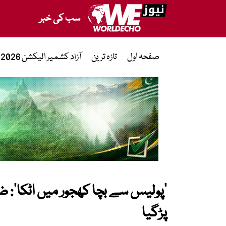
سب کی خبر
صفحہ اول
تازہ ترین
آزاد کشمیر الیکشن 2026
’پولیس سے بچا کھجور میں اٹکا‘: 
پڑگیا