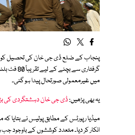
پنجاب کے ضلع ڈی جی خان کی تحصیل کوٹ چ
گرفتاری سے 
میں غیرمعمولی صورتحال پیدا ہو گئی۔
یہ بھی پڑھیں:
ڈی جی خان دہشتگردی کی بڑی 
میڈیا رپورٹس کے مطابق پولیس نے بتایا کہ
انکار کر دیا۔ متعدد کوششوں کے باوجود جب وہ