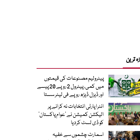
زہ ترین
پیٹرولیم مصنوعات کی قیمتوں
میں کمی، پیٹرول 2 روپے 20 پیسے
اور ڈیزل ڈیڑھ روپے فی لیٹر سستا
انٹرا پارٹی انتخابات نہ کرانے پر
الیکشن کمیشن نے ’عوام پاکستان‘
کو ڈی لسٹ کردیا
اسمارٹ چشموں سے خفیہ