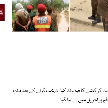
خت کو کاٹنے کا فیصلہ کیا۔ درخت گرنے کے بعد ملزم
 پر تحویل میں لے لیا گیا۔