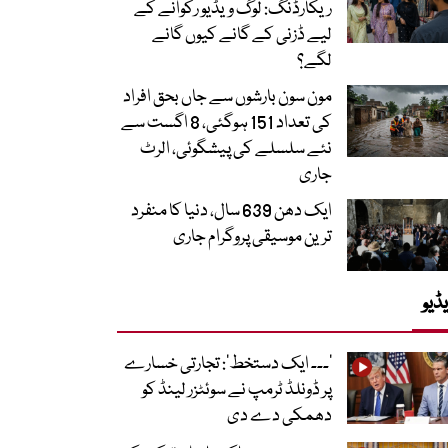
ریکارڈنگ: لوگ ویڈیو رکوانے کے
لیے ڈزنی کے گانے کیوں گانے
لگے؟
مون سون بارشوں سے جاں بحق افراد
کی تعداد 151 ہوگئی، 8 اگست سے
نئے سلسلے کی پیشگوئی، الرٹ
جاری
ایک دھن 639 سال، دنیا کا منفرد
ترین موسیقی پروگرام جاری
ڈیو
’۔۔۔ ایک دستخط‘: تجارتی خسارے
پر ڈونلڈ ٹرمپ نے سوئٹزر لینڈ کو
دھمکی دے دی