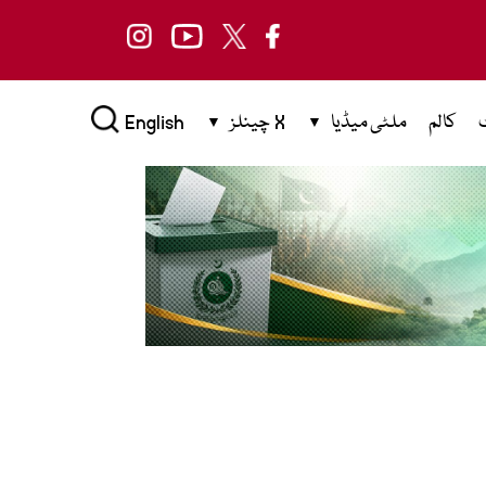
کالم
ملٹی میڈیا
X چینلز
English