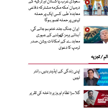
سعودی عرب، پاکستان اور ترکیہ کے
درمیان ’مکہ مکرمہ مشترکہ دفاعی
معاہدہ‘ طے، کسی ایک پر حملہ
تینوں پر حملہ تصور ہوگا
ایران جنگ جلد ختم ہو جائے گی،
آبنائے ہرمز کھولنے کے عبوری
معاہدے کے امکانات روشن، صدر
ٹرمپ کا دعویٰ
لم / تجزیہ
اپنی زندگی کے ایڈیٹر بنیں، رائٹر
نہیں
گلا سڑا نظام اور وزیر داخلہ کی تقریر