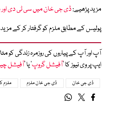
مزید پڑھیے:
ڈی جی خان میں سی ٹی دی اور دہشتگردو
پولیس کے مطابق ملزم کو گرفتار کر کے مزید 
آپ اور آپ کے پیاروں کی روزمرہ زندگی کو 
ایپ پر وی نیوز کا ’
آفیشل گروپ
‘ یا ’
آفیشل چی
ڈی جی خان
ڈی جی خان ملزم
ملزم ک