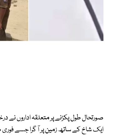
صورتحال طول پکڑنے پر متعلقہ اداروں نے در
ایک شاخ کے ساتھ زمین پر آ گرا جسے فوری طور