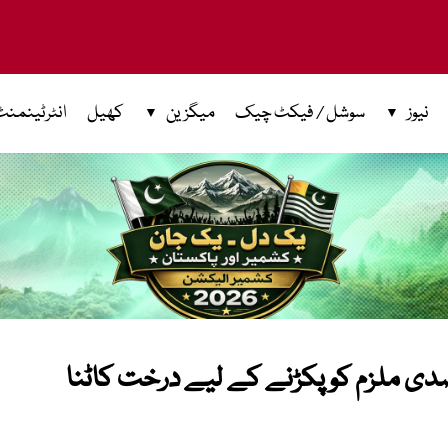
نیوز
سوشل / فیکٹ چیک
میگزین
کھیل
انٹرٹینمنٹ
ضدی ملزم کو پکڑنے کے لیے درخت کاٹنا