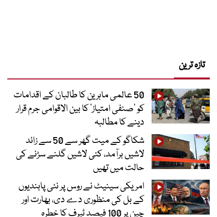
تازہ ترین
50 عالمی ماہرین کا طالبان کے اقدامات
کو ’صنفی امتیاز‘ کا بین الاقوامی جرم قرار
دینے کا مطالبہ
شکاگو کے میت گھر سے 50 سے زائد
لاشیں برآمد، کئی لاشیں گلنے سڑنے کی
حالت میں تھیں
امریکی سینیٹ نے روس پر نئی پابندیوں
کے بل کی منظوری دے دی، بھارت اور
چین پر 100 فیصد ٹیرف کا خطرہ