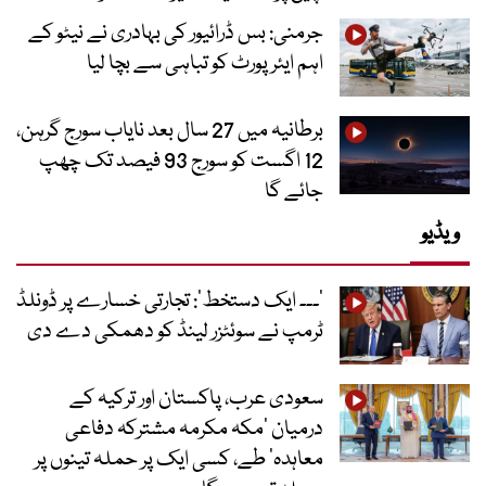
جرمنی: بس ڈرائیور کی بہادری نے نیٹو کے
اہم ایئرپورٹ کو تباہی سے بچا لیا
برطانیہ میں 27 سال بعد نایاب سورج گرہن،
12 اگست کو سورج 93 فیصد تک چھپ
جائے گا
ویڈیو
’۔۔۔ ایک دستخط‘: تجارتی خسارے پر ڈونلڈ
ٹرمپ نے سوئٹزر لینڈ کو دھمکی دے دی
سعودی عرب، پاکستان اور ترکیہ کے
درمیان ’مکہ مکرمہ مشترکہ دفاعی
معاہدہ‘ طے، کسی ایک پر حملہ تینوں پر