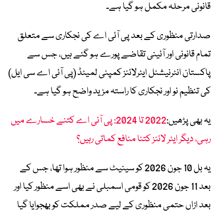
قانونی مرحلہ مکمل ہو گیا ہے۔
صدارتی منظوری کے بعد پی آئی اے کی نجکاری سے متعلق
تمام قانونی اور آئینی تقاضے پورے ہو گئے ہیں، جس سے
پاکستان انٹرنیشنل ایئرلائنز کمپنی لمیٹڈ (پی آئی اے سی ایل)
کی تنظیم نو اور نجکاری کا راستہ مزید واضح ہو گیا ہے۔
یہ بھی پڑھیں:
2022 تا 2024: پی آئی اے کتنے خسارے میں
رہی، دیگر ایئر لائنز کتنا منافع کماتی رہیں؟
یہ بل 10 جون 2026 کو سینیٹ سے منظور ہوا تھا، جس کے
بعد 11 جون 2026 کو قومی اسمبلی نے بھی اسے منظور کیا اور
بعد ازاں حتمی منظوری کے لیے صدر مملکت کو بھجوایا گیا