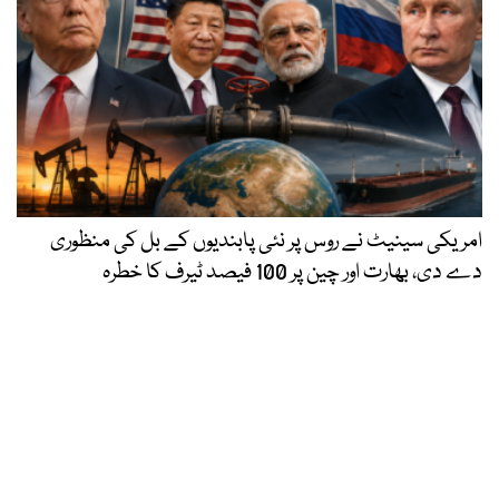
امریکی سینیٹ نے روس پر نئی پابندیوں کے بل کی منظوری
دے دی، بھارت اور چین پر 100 فیصد ٹیرف کا خطرہ