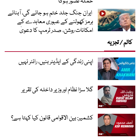
حملہ تصور ہوگا
ایران جنگ جلد ختم ہو جائے گی، آبنائے
ہرمز کھولنے کے عبوری معاہدے کے
امکانات روشن، صدر ٹرمپ کا دعویٰ
کالم / تجزیہ
اپنی زندگی کے ایڈیٹر بنیں، رائٹر نہیں
گلا سڑا نظام اور وزیر داخلہ کی تقریر
کشمیر: بین الاقوامی قانون کیا کہتا ہے؟