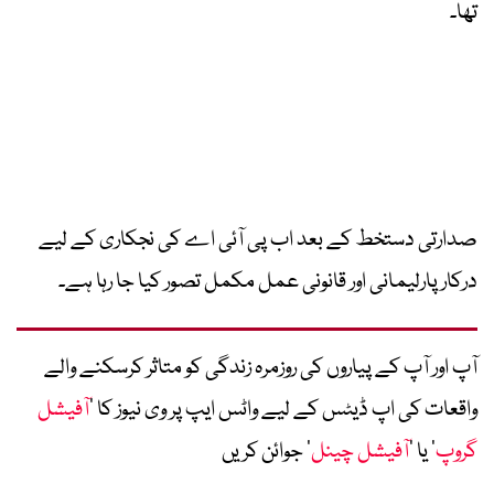
تھا۔
صدارتی دستخط کے بعد اب پی آئی اے کی نجکاری کے لیے
درکار پارلیمانی اور قانونی عمل مکمل تصور کیا جا رہا ہے۔
آپ اور آپ کے پیاروں کی روزمرہ زندگی کو متاثر کرسکنے والے
واقعات کی اپ ڈیٹس کے لیے واٹس ایپ پر وی نیوز کا ’
آفیشل
گروپ
‘ یا ’
آفیشل چینل
‘ جوائن کریں