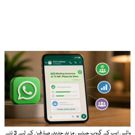
واٹس ایپ کے گروپ چیٹس مزید جدید، صارفین کے لیے 3 نئے