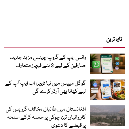
تازہ ترین
واٹس ایپ کے گروپ چیٹس مزید جدید،
صارفین کے لیے 3 نئے فیچرز متعارف
گوگل میپس میں نیا فیچر: اب ایپ آپ کے
لیے کھانا بھی آرڈر کرے گی
افغانستان میں طالبان مخالف گروپس کی
کارروائیاں تیز، چوکی پر حملہ کرکے اسلحہ
پر قبضے کا دعویٰ