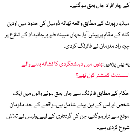
کے چار افراد جاں بحق ہوگئے۔
میڈیا رپورٹ کے مطابق واقعہ تھانہ ڈومیل کی حدود میں اودین
کلہ کے مقام پر پیش آیا، جہاں مبینہ طور پر جائیداد کے تنازع پر
چچا زاد ملزمان نے فائرنگ کردی۔
یہ بھی پڑھیں:
بنوں میں دہشتگردی کا نشانہ بننے والے
اسسٹنٹ کمشنر کون تھے؟
حکام کے مطابق فائرنگ سے جاں بحق ہونے والوں میں ایک
شخص اور اس کے تین بیٹے شامل ہیں۔ واقعے کے بعد ملزمان
موقع سے فرار ہوگئے، جن کی گرفتاری کے لیے پولیس نے تلاش
شروع کردی ہے۔