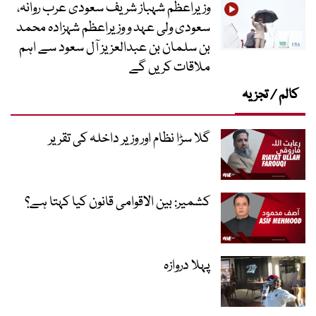
وزیراعظم شہباز شریف سعودی عرب روانہ،
سعودی ولی عہد و وزیراعظم شہزادہ محمد
بن سلمان بن عبدالعزیز آل سعود سے اہم
ملاقات کریں گے
کالم / تجزیہ
گلا سڑا نظام اور وزیر داخلہ کی تقریر
کشمیر: بین الاقوامی قانون کیا کہتا ہے؟
پہلا دروازہ