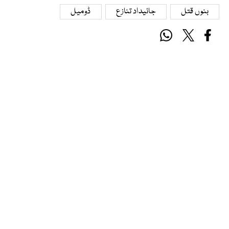
بنوں قتل
جائیداد تنازع
ڈومیل