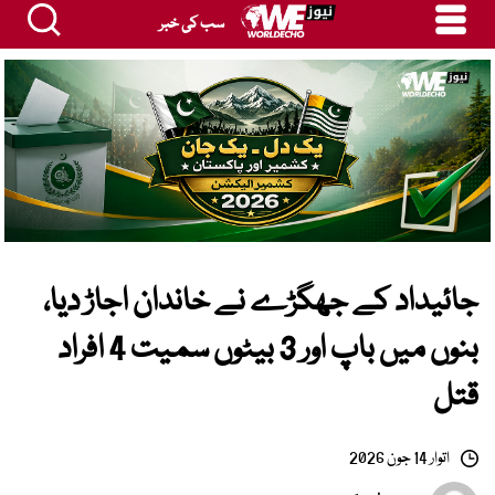
سب کی خبر
جائیداد کے جھگڑے نے خاندان اجاڑ دیا،
بنوں میں باپ اور 3 بیٹوں سمیت 4 افراد
قتل
اتوار 14 جون 2026