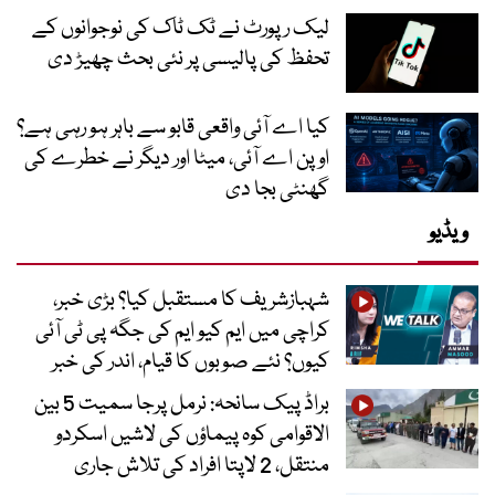
لیک رپورٹ نے ٹک ٹاک کی نوجوانوں کے
تحفظ کی پالیسی پر نئی بحث چھیڑ دی
کیا اے آئی واقعی قابو سے باہر ہو رہی ہے؟
اوپن اے آئی، میٹا اور دیگر نے خطرے کی
گھنٹی بجا دی
ویڈیو
شہبازشریف کا مستقبل کیا؟ بڑی خبر،
کراچی میں ایم کیو ایم کی جگہ پی ٹی آئی
کیوں؟ نئے صوبوں کا قیام، اندر کی خبر
براڈ پیک سانحہ: نرمل پرجا سمیت 5 بین
الاقوامی کوہ پیماؤں کی لاشیں اسکردو
منتقل، 2 لاپتا افراد کی تلاش جاری