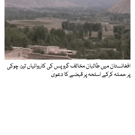
افغانستان میں طالبان مخالف گروپس کی کارروائیاں تیز، چوکی
پر حملہ کرکے اسلحہ پر قبضے کا دعویٰ