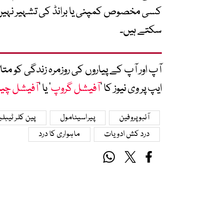
کسی مخصوص کمپنی یا برانڈ کی تشہیر نہیں ہو
سکتے ہیں۔
آپ اور آپ کے پیاروں کی روزمرہ زندگی کو 
ایپ پر وی نیوز کا ’
آفیشل گروپ
‘ یا ’
آفیشل چی
آئبوپروفین
پیراسیٹامول
پین کلر ٹیب
درد کش ادویات
ماہواری کا درد