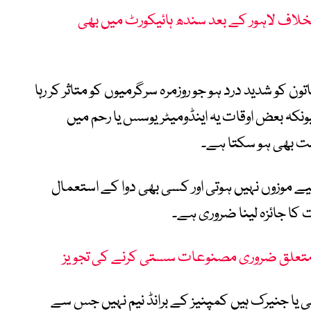
خلاف لاہور کے بعد سندھ ہائیکورٹ میں بھی
ن کو شدید درد ہو جو روزمرہ سرگرمیوں کو متاثر کر رہا
یونکہ بعض اوقات یہ اینڈومیٹریوسس یا رحم میں
مت بھی ہو سکتا ہے۔
لیے موزوں نہیں ہوتی اور کسی بھی دوا کے استعمال
 کا جائزہ لینا ضروری ہے۔
ا 2 دواؤں کے نام طبی یا جنیرک ہیں کمپنیز کے برانڈ نیم نہیں جس سے