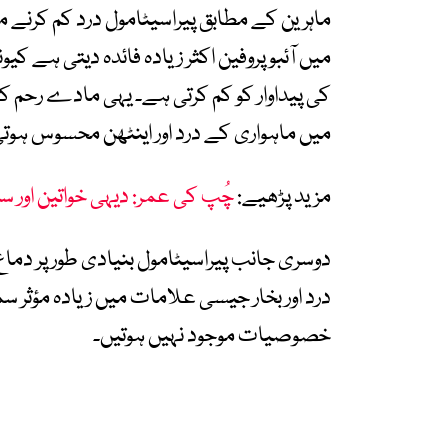
ماہرین کے مطابق پیراسیٹامول درد کم کرنے م
میں آئبوپروفین اکثر زیادہ فائدہ دیتی ہے کیو
کی پیداوار کو کم کرتی ہے۔ یہی مادے رحم ک
میں ماہواری کے درد اور اینٹھن محسوس ہوت
مزید پڑھیے:
چُپ کی عمر: دیہی خواتین اور 
دوسری جانب پیراسیٹامول بنیادی طور پر دماغ
درد اور بخار جیسی علامات میں زیادہ مؤثر
خصوصیات موجود نہیں ہوتیں۔