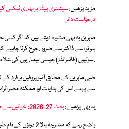
مزید پڑھیں:
سینیٹری پیڈز پر بھاری ٹیکس کی
درخواست دائر
ماہرین یہ بھی مشورہ دیتے ہیں کہ اگر کسی خاتو
ہو تو اسے ڈاکٹر سے ضرور رجوع کرنا چاہیے ک
رسولیوں (فائبرائڈز) جیسی بیماریوں کی علا
طبی ماہرین کے مطابق آئبوپروفین ہر فرد کے 
سے پہلے اس کی ہدایات اور ممکنہ مضر اثرات
یہ بھی پڑھیے:
بجٹ 27-2026: خواتین سے متعلق ضروری مصنوعات سستی کرنے کی تجویز
واضح رہے کہ مندرجہ بال