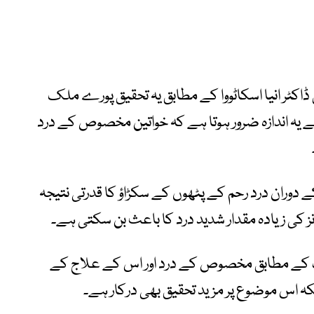
اکٹر انیا اسکاٹووا کے مطابق یہ تحقیق پورے ملک
 یہ اندازہ ضرور ہوتا ہے کہ خواتین مخصوص کے درد
 دوران درد رحم کے پٹھوں کے سکڑاؤ کا قدرتی نتیجہ
ز کی زیادہ مقدار شدید درد کا باعث بن سکتی ہے۔
نگ کے مطابق مخصوص کے درد اور اس کے علاج کے
اس موضوع پر مزید تحقیق بھی درکار ہے۔