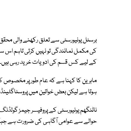
برسٹل یونیورسٹی سے تعلق رکھنے والی محقق ڈ
کی مکمل نمائندگی تو نہیں کرتی تاہم اس سے
کے لیے کس قسم کی ادویات خرید رہی ہیں۔
ماہرین کا کہنا ہے کہ عام طور پر مخصوص کے
ہوتا ہے لیکن بعض خواتین میں پروسٹاگلینڈن
ناٹنگھم یونیورسٹی کے پروفیسر جیمز گولڈ
حوالے سے عوامی آگاہی کی ضرورت ہے جبکہ 