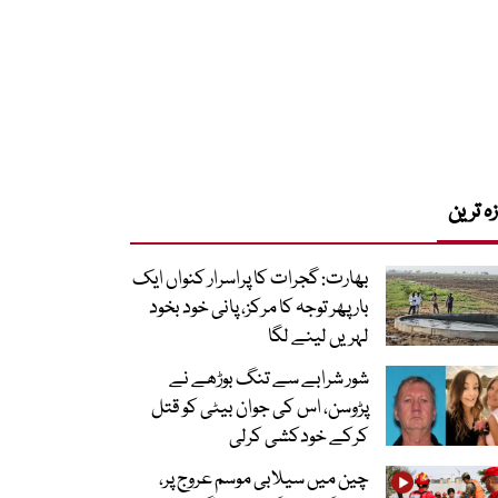
زہ ترین
بھارت: گجرات کا پراسرار کنواں ایک
بار پھر توجہ کا مرکز، پانی خود بخود
لہریں لینے لگا
شور شرابے سے تنگ بوڑھے نے
پڑوسن، اس کی جوان بیٹی کو قتل
کرکے خودکشی کرلی
چین میں سیلابی موسم عروج پر،