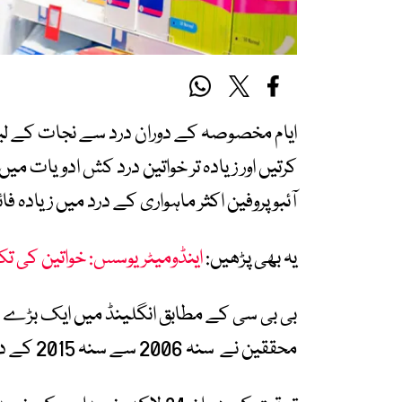
ایام مخصوصہ کے دوران درد سے نجات کے لیے
کرتیں اور زیادہ تر خواتین درد کش ادویات می
آئبوپروفین اکثر ماہواری کے درد میں زیادہ ف
یہ بھی پڑھیں:
اینڈومیٹریوسس: خواتین کی 
بی بی سی کے مطابق انگلینڈ میں ایک بڑے ریٹی
محققین نے سنہ 2006 سے سنہ 2015 کے درمیان 21 کروڑ سے زائد خریداریوں کا تجزیہ کیا۔