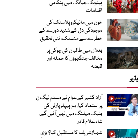
ہیلونگ جیانگ میں ہنگامی
اقدامات
خون میں مائیکرو پلاسٹک کی
موجودگی دل کے شدید دورے کے
خطرے سے منسلک، نئی تحقیق
بغلان میں طالبان کی چوکی پر
مخالف جنگجوؤں کا حملہ اور
قبضہ
ڈیو
آزاد کشیر کے عوام نے مسلم لیگ ن
پر اعتماد کیا، ہم پیپلز پارٹی کی
بلیک میلنگ میں نہیں آئیں گے،
شاہ غلام قادر
شہبازشریف کا مستقبل کیا؟ بڑی