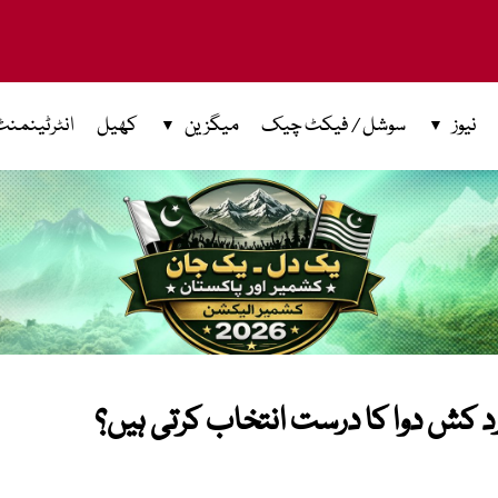
نیوز
سوشل / فیکٹ چیک
میگزین
کھیل
انٹرٹینمنٹ
 کش دوا کا درست انتخاب کرتی ہیں؟