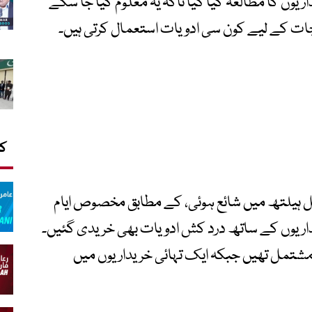
وں کی خریداریوں کا مطالعہ کیا گیا تاکہ یہ معلوم کیا جا سکے
ات کے لیے کون سی ادویات استعمال کرتی ہیں۔
کا
ل ہیلتھ میں شائع ہوئی، کے مطابق مخصوص ایام
ریوں کے ساتھ درد کش ادویات بھی خریدی گئیں۔
اسیٹامول پر مشتمل تھیں جبکہ ایک تہائی خریداریوں میں