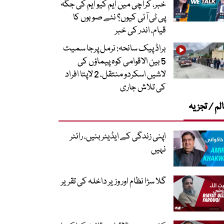
خبر، کراچی میں ایم کیو ایم کی جگہ
پی ٹی آئی کیوں؟ نئے صوبوں کا
قیام، اندر کی خبر
براڈ پیک سانحہ: نرمل پرجا سمیت
5 بین الاقوامی کوہ پیماؤں کی
لاشیں اسکردو منتقل، 2 لاپتا افراد
کی تلاش جاری
لم / تجزیہ
اپنی زندگی کے ایڈیٹر بنیں، رائٹر
نہیں
گلا سڑا نظام اور وزیر داخلہ کی تقریر