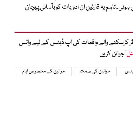
تی۔ تاہم یہ قارئین ان ادویات کو بآسانی پہچان
متاثر کرسکنے والے واقعات کی اپ ڈیٹس کے لیے واٹس
نل
‘ جوائن کریں
لیٹس
خواتین کی صحت
خواتین کے مخصوص ایام