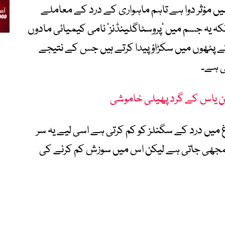
یں مؤثر دوا ہے تاہم ماہواری کے درد کے معاملے
نکہ یہ جسم میں ’پروسٹاگلینڈنز‘ نامی کیمیائی مادوں
ے پٹھوں میں سکڑاؤ پیدا کرتے ہیں جس کے نتیجے
ی ہے۔
سن یاس کے گرد پھیلی خاموشی
 میں درد کے سگنلز کو کم کرتی ہے اسی لیے یہ سر
 سمجھی جاتی ہے لیکن اس میں سوزش کم کرنے کی