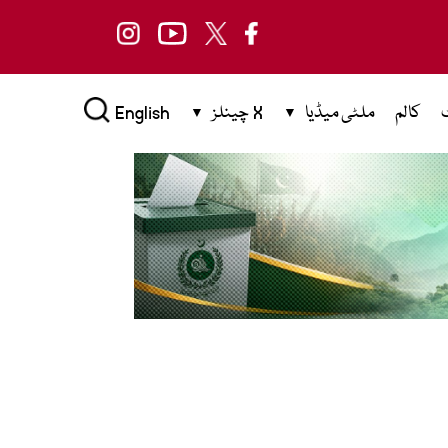
کالم
ملٹی میڈیا
X چینلز
English