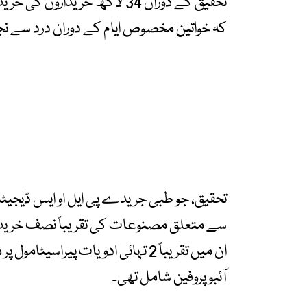
تحقیق کے دوران 34 لاکھ خریدار
کہ خواتین مخصوص ایام کے دوران درد سے نج
تحقیق، جو طبی جریدے پی ایل او ایس ڈیجیٹ
سے متعلق مصنوعات کی تقریباً نصف خریدا
ان میں تقریباً 2 تہائی ادویات پیر
آئبوپروفین شامل تھی۔