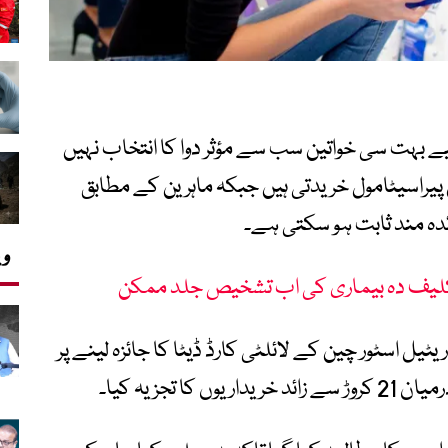
 بہت سی خواتین سب سے مؤثر دوا کا انتخاب نہیں
ں پیراسیٹامول خریدتی ہیں جبکہ ماہرین کے مطابق
ائدہ مند ثابت ہو سکتی ہے۔
وی
تکلیف دہ بیماری کی اب تشخیص جلد ممکن
ل اسٹور چین کے لائلٹی کارڈ ڈیٹا کا جائزہ لینے پر