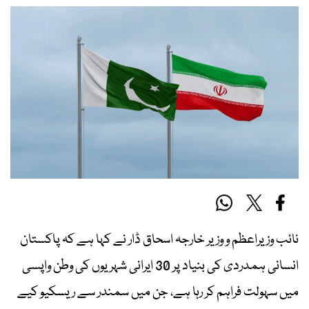
نائب وزیراعظم و وزیر خارجہ اسحاق ڈار نے کہا ہے کہ پاکستان
انسانی ہمدردی کی بنیاد پر 30 ایرانی شہریوں کی وطن واپسی
میں سہولت فراہم کر رہا ہے، جن میں سمندر سے ریسکیو کیے