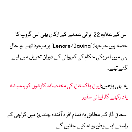
اس کے علاوہ 22 ایرانی عملے کے ارکان بھی اس گروپ کا
حصہ ہیں جو جہاز ’Lenore/Davina‘ پر موجود تھے اور حال
ہی میں امریکی حکام کی کارروائی کے دوران تحویل میں لیے
گئے تھے۔
یہ بھی پڑھیں:
ایران پاکستان کی مخلصانہ کاوشوں کو ہمیشہ
یاد رکھے گا، ایرانی سفیر
اسحاق ڈار کے مطابق یہ تمام افراد آئندہ چند روز میں کراچی کے
راستے اپنے وطن روانہ کیے جائیں گے۔