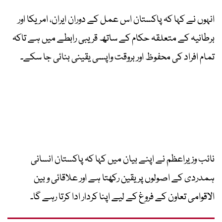
انہوں نے کہا کہ پاکستان اس عمل کے دوران ایران، امریکا اور
برطانیہ کے متعلقہ حکام کے ساتھ قریبی رابطے میں ہے تاکہ
تمام افراد کی محفوظ اور بروقت واپسی یقینی بنائی جا سکے۔
نائب وزیراعظم نے اپنے بیان میں کہا کہ پاکستان انسانی
ہمدردی کے اصولوں پر یقین رکھتا ہے اور علاقائی و بین
الاقوامی تعاون کے فروغ کے لیے اپنا کردار ادا کرتا رہے گا۔