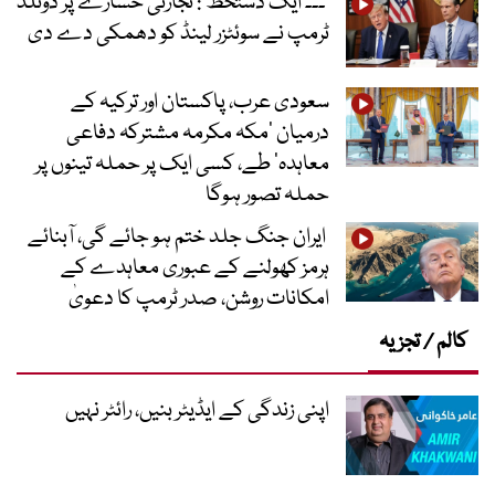
’۔۔۔ ایک دستخط‘: تجارتی خسارے پر ڈونلڈ
ٹرمپ نے سوئٹزر لینڈ کو دھمکی دے دی
سعودی عرب، پاکستان اور ترکیہ کے
درمیان ’مکہ مکرمہ مشترکہ دفاعی
معاہدہ‘ طے، کسی ایک پر حملہ تینوں پر
حملہ تصور ہوگا
ایران جنگ جلد ختم ہو جائے گی، آبنائے
ہرمز کھولنے کے عبوری معاہدے کے
امکانات روشن، صدر ٹرمپ کا دعویٰ
کالم / تجزیہ
اپنی زندگی کے ایڈیٹر بنیں، رائٹر نہیں