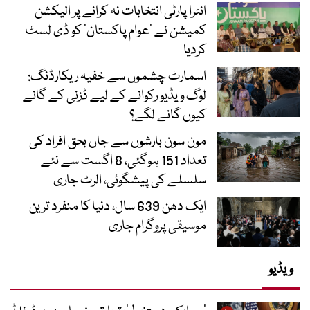
انٹرا پارٹی انتخابات نہ کرانے پر الیکشن
کمیشن نے ’عوام پاکستان‘ کو ڈی لسٹ
کردیا
اسمارٹ چشموں سے خفیہ ریکارڈنگ:
لوگ ویڈیو رکوانے کے لیے ڈزنی کے گانے
کیوں گانے لگے؟
مون سون بارشوں سے جاں بحق افراد کی
تعداد 151 ہوگئی، 8 اگست سے نئے
سلسلے کی پیشگوئی، الرٹ جاری
ایک دھن 639 سال، دنیا کا منفرد ترین
موسیقی پروگرام جاری
ویڈیو