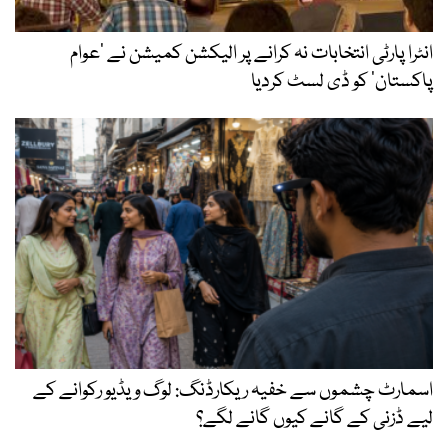
انٹرا پارٹی انتخابات نہ کرانے پر الیکشن کمیشن نے ’عوام
پاکستان‘ کو ڈی لسٹ کردیا
اسمارٹ چشموں سے خفیہ ریکارڈنگ: لوگ ویڈیو رکوانے کے
لیے ڈزنی کے گانے کیوں گانے لگے؟