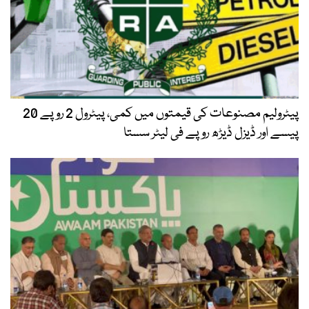
پیٹرولیم مصنوعات کی قیمتوں میں کمی، پیٹرول 2 روپے 20
پیسے اور ڈیزل ڈیڑھ روپے فی لیٹر سستا