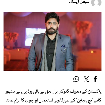
سوشل ڈیسک
پاکستان کے معروف گلوکار ابرار الحق نے بالی ووڈ پر اپنے مشہور
گانے ’نچ پنجابن‘ کے غیر قانونی استعمال اور چوری کا الزام عائد