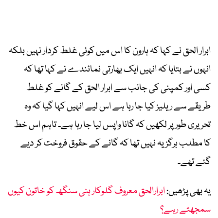
ابرار الحق نے کہا کہ ہارون کا اس میں کوئی غلط کردار نہیں بلکہ
انہوں نے بتایا کہ انہیں ایک بھارتی نمائندے نے کہا تھا کہ
کسی اور کمپنی کی جانب سے ابرار الحق کے گانے کو غلط
طریقے سے ریلیز کیا جا رہا ہے اس لیے انہیں کہا گیا کہ وہ
تحریری طور پر لکھیں کہ گانا واپس لیا جا رہا ہے۔ تاہم اس خط
کا مطلب ہرگز یہ نہیں تھا کہ گانے کے حقوق فروخت کر دیے
گئے تھے۔
یہ بھی پڑھیں:
ابرارالحق معروف گلوکار ہنی سنگھ کو خاتون کیوں
سمجھتے رہے؟