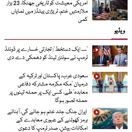
امریکی معیشت کو تاریخی جھٹکا، 23 ہزار
ملازمتیں ختم، ٹریژری ییلڈز میں نمایاں
کمی
ویڈیو
’۔۔۔ ایک دستخط‘: تجارتی خسارے پر ڈونلڈ
ٹرمپ نے سوئٹزر لینڈ کو دھمکی دے دی
سعودی عرب، پاکستان اور ترکیہ کے
درمیان ’مکہ مکرمہ مشترکہ دفاعی
معاہدہ‘ طے، کسی ایک پر حملہ تینوں پر
حملہ تصور ہوگا
ایران جنگ جلد ختم ہو جائے گی، آبنائے
ہرمز کھولنے کے عبوری معاہدے کے
امکانات روشن، صدر ٹرمپ کا دعویٰ