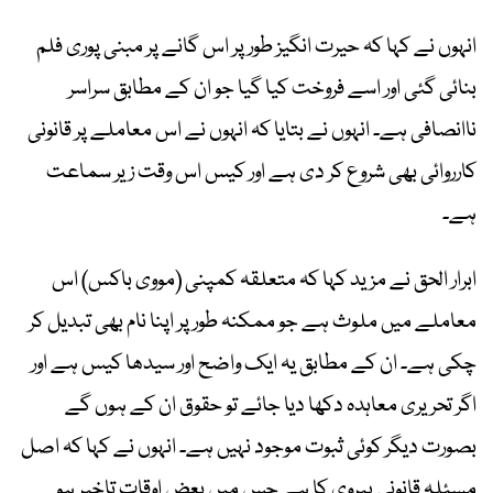
انہوں نے کہا کہ حیرت انگیز طور پر اس گانے پر مبنی پوری فلم
بنائی گئی اور اسے فروخت کیا گیا جو ان کے مطابق سراسر
ناانصافی ہے۔ انہوں نے بتایا کہ انہوں نے اس معاملے پر قانونی
کارروائی بھی شروع کر دی ہے اور کیس اس وقت زیر سماعت
ہے۔
ابرار الحق نے مزید کہا کہ متعلقہ کمپنی (مووی باکس) اس
معاملے میں ملوث ہے جو ممکنہ طور پر اپنا نام بھی تبدیل کر
چکی ہے۔ ان کے مطابق یہ ایک واضح اور سیدھا کیس ہے اور
اگر تحریری معاہدہ دکھا دیا جائے تو حقوق ان کے ہوں گے
بصورت دیگر کوئی ثبوت موجود نہیں ہے۔ انہوں نے کہا کہ اصل
مسئلہ قانونی پیروی کا ہے جس میں بعض اوقات تاخیر ہو