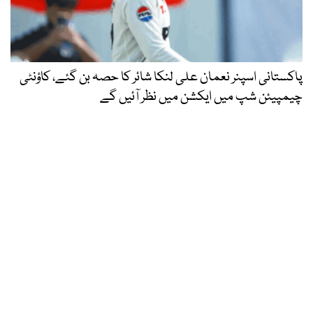
پاکستانی اسپنر نعمان علی لنکا شائر کا حصہ بن گئے، کاؤنٹی
چیمپیئن شپ میں ایکشن میں نظر آئیں گے