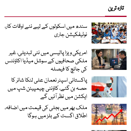
تازہ ترین
سندھ میں اسکولوں کے لیے نئے اوقات کار،
نوٹیفکیشن جاری
امریکی ویزا پالیسی میں نئی تبدیلی، غیر
ملکی صحافیوں کے سوشل میڈیا اکاؤنٹس
کی جانچ کا فیصلہ
پاکستانی اسپنر نعمان علی لنکا شائر کا
حصہ بن گئے، کاؤنٹی چیمپیئن شپ میں
ایکشن میں نظر آئیں گے
ملک بھر میں بجلی کی قیمت میں اضافہ،
اطلاق اگست کے بلز میں ہوگا