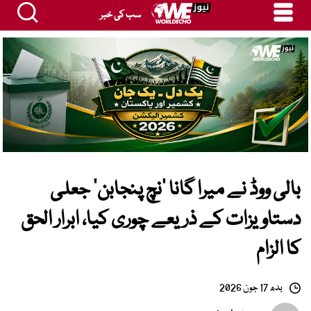
سب کی خبر
بالی ووڈ نے میرا گانا ’نچ پنجابن‘ جعلی
دستاویزات کے ذریعے چوری کیا، ابرار الحق
کا الزام
بدھ 17 جون 2026