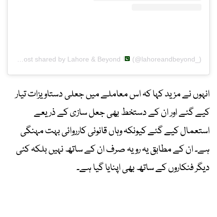
A post shared by Lahore & Beyond
(@lahoreandbeyond_)
انہوں نے مزید کہا کہ اس معاملے میں جعلی دستاویزات تیار
کیے گئے اور ان کے دستخط بھی جعل سازی کے ذریعے
استعمال کیے گئے کیونکہ وہاں قانونی کارروائی بہت مہنگی
ہے۔ ان کے مطابق یہ رویہ صرف ان کے ساتھ نہیں بلکہ کئی
دیگر فنکاروں کے ساتھ بھی اپنایا گیا ہے۔