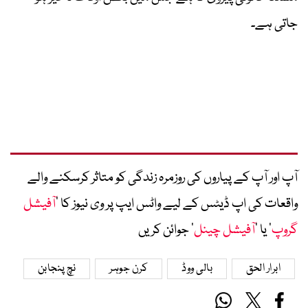
جاتی ہے۔
آپ اور آپ کے پیاروں کی روزمرہ زندگی کو متاثر کرسکنے والے
واقعات کی اپ ڈیٹس کے لیے واٹس ایپ پر وی نیوز کا ’
آفیشل
گروپ
‘ یا ’
آفیشل چینل
‘ جوائن کریں
ابرار الحق
بالی ووڈ
کرن جوہر
نچ پنجابن