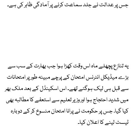
جس پر عدالت نے جلد سماعت کرنے پر آمادگی ظاہر کی ہے۔
یہ تنازع پچھلے ماہ اس وقت کھڑا ہوا جب بھارت کے سب سے
بڑے میڈیکل انٹرنس امتحان کے پرچے مبینہ طور پر امتحانات
سے قبل ہی لیک ہوگئے تھے۔ اس اسکینڈل کے بعد ملک بھر
میں شدید احتجاج ہوا اور وزیر تعلیم سے استعفے کا مطالبہ بھی
کیا گیا، جس پر حکومت نے پرانا امتحان منسوخ کر کے دوبارہ
ٹیسٹ لینے کا اعلان کیا۔