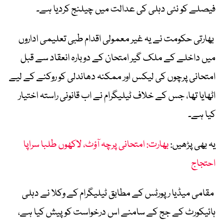
فیصلے کو نئی دہلی کی عدالت میں چیلنج کردیا ہے۔
بھارتی حکومت نے یہ غیر معمولی اقدام طبی تعلیمی اداروں
میں داخلے کے ملک گیر امتحان کے دوبارہ انعقاد سے قبل
امتحانی پرچوں کی لیکس اور ممکنہ دھاندلی کو روکنے کے لیے
اٹھایا تھا، جس کے خلاف ٹیلیگرام نے اب قانونی راستہ اختیار
کیا ہے۔
یہ بھی پڑھیں:
بھارت: امتحانی پرچہ آؤٹ، لاکھوں طلبا سراپا
احتجاج
مقامی میڈیا رپورٹس کے مطابق ٹیلیگرام کے وکلا نے دہلی
ہائیکورٹ کے جج کے سامنے اس درخواست کو پیش کیا ہے،