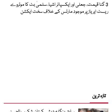
3 گنا قیمت، جعلی اور ایکسپائر اشیا، سلمیٰ بٹ کا موٹروے
ریسٹ ایریاز پر موجود مارٹس کے خلاف سخت ایکشن
تازہ ترین
سابق بنگلہ دیشی کپتان شکیب الحسن