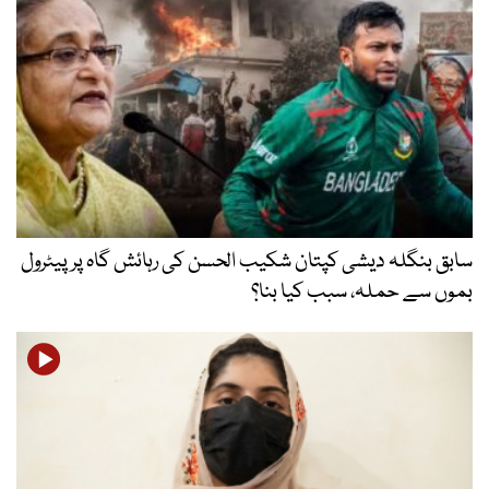
سابق بنگلہ دیشی کپتان شکیب الحسن کی رہائش گاہ پر پیٹرول
بموں سے حملہ، سبب کیا بنا؟