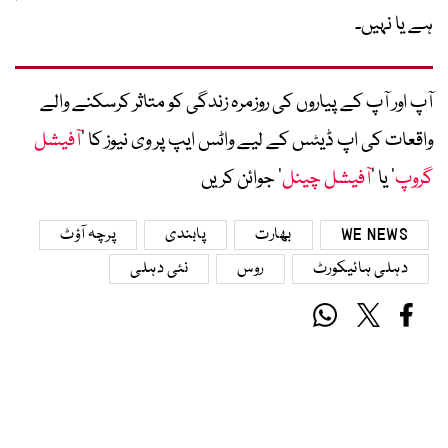
ہے یا نہیں۔
آپ اور آپ کے پیاروں کی روزمرہ زندگی کو متاثر کرسکنے والے
واقعات کی اپ ڈیٹس کے لیے واٹس ایپ پر وی نیوز کا ’
آفیشل
گروپ
‘ یا ’
آفیشل چینل
‘ جوائن کریں
WE NEWS
بھارت
پابندی
پرچہ آؤٹ
دہلی ہائیکورٹ
روس
نئی دہلی