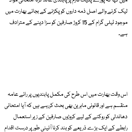
میں کہا کہ پورے پلیٹ فارم پر پابندی عائد کرنا امتحانی مواد
لیک کرنے والے اصل ذمہ داروں کو پکڑنے کے بجائے بھارت میں
موجود ٹیلی گرام کے 15 کروڑ صارفین کو سزا دینے کے مترادف
ہے۔
اس وقت بھارت میں اس طرح کی مکمل پابندیوں پر رائے عامہ
منقسم ہے اور قانونی ماہرین بھی بحث کررہے ہیں کہ آیا امتحانی
دھاندلی کو روکنے کے لیے کروڑوں صارفین کے زیر استعمال
رابطے کے ایک بڑے ذریعے کو بند کرنا آئینی طور پر درست اقدام