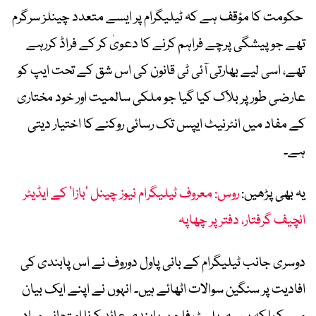
حکومت کا مؤقف ہے کہ ٹیلیگرام پر ایسے متعدد چینلز سرگرم
تھے جو پیشگی پرچے فراہم کرنے کا دعویٰ کر کے فراڈ کررہے
تھے، اسی لیے بھارتی آئی ٹی قانون کی اس شق کے تحت ایپ کو
عارضی طور پر بلاک کیا گیا جو ملکی سالمیت اور خود مختاری
کے مفاد میں انٹرنیٹ ایپس تک رسائی روکنے کا اختیار دیتی
ہے۔
یہ بھی پڑھیں:
روس: معروف ٹیلیگرام نیوز چینل ’بازا‘ کے ایڈیٹر
انچیف گرفتار، دفتر پر چھاپہ
دوسری جانب ٹیلیگرام کے بانی پاول دوروف نے اس پابندی کی
افادیت پر سنگین سوالات اٹھائے ہیں۔ انہوں نے اپنے ایک بیان