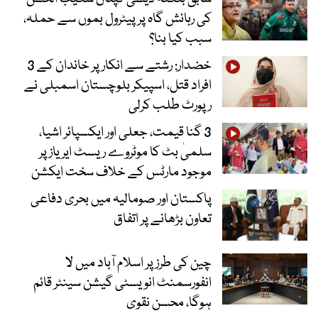
کی رہائش گاہ پر پیٹرول بموں سے حملہ،
سبب کیا بنا؟
خضدار: رشتے سے انکار پر خاندان کے 3
افراد قتل، اسپیکر بلوچستان اسمبلی نے
رپورٹ طلب کرلی
3 گنا قیمت، جعلی اور ایکسپائر اشیا،
سلمیٰ بٹ کا موٹروے ریسٹ ایریاز پر
موجود مارٹس کے خلاف سخت ایکشن
پاکستان اور صومالیہ میں بحری دفاعی
تعاون بڑھانے پر اتفاق
چین کی طرز پر اسلام آباد میں لا
انفورسمنٹ انویسٹی گیشن سینٹر قائم
ہوگا، محسن نقوی