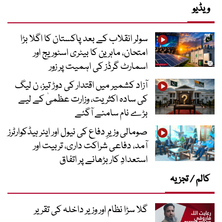
ویڈیو
سولر انقلاب کے بعد پاکستان کا اگلا بڑا
امتحان، ماہرین کا بیٹری اسٹوریج اور
اسمارٹ گرڈز کی اہمیت پر زور
آزاد کشمیر میں اقتدار کی دوڑ تیز، ن لیگ
کی سادہ اکثریت، وزارت عظمیٰ کے لیے
بڑے نام سامنے آگئے
صومالی وزیرِ دفاع کی نیول اور ایئر ہیڈکوارٹرز
آمد، دفاعی شراکت داری، تربیت اور
استعدادِ کار بڑھانے پر اتفاق
کالم / تجزیہ
گلا سڑا نظام اور وزیر داخلہ کی تقریر