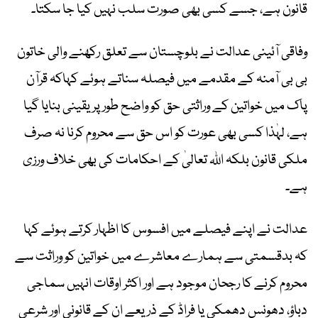
قانون ہے، جسے کسی بھی صورت سلب نہیں کیا جا سکتا۔
وفاقی آئینی عدالت نے بلوچستان سے تعلق رکھنے والی خاتون
بی بی آمنہ کے مقدمے میں فیصلہ سناتے ہوئے کہاکہ قرآن
پاک میں خواتین کے وراثتی حق کو واضح طور پر یقینی بنایا گیا
ہے، لہٰذا کسی بھی عورت کو اس حق سے محروم کرنا نہ صرف
ملکی قانون بلکہ اللہ تعالیٰ کے احکامات کی بھی خلاف ورزی
ہے۔
عدالت نے اپنے فیصلے میں افسوس کا اظہار کرتے ہوئے کہا
کہ بدقسمتی سے ہمارے معاشرے میں خواتین کو وراثت سے
محروم کرنے کا رجحان موجود ہے اور اکثر اوقات انہیں سماجی
دباؤ، دھونس دھمکی یا فراڈ کے ذریعے ان کے قانونی اور شرعی