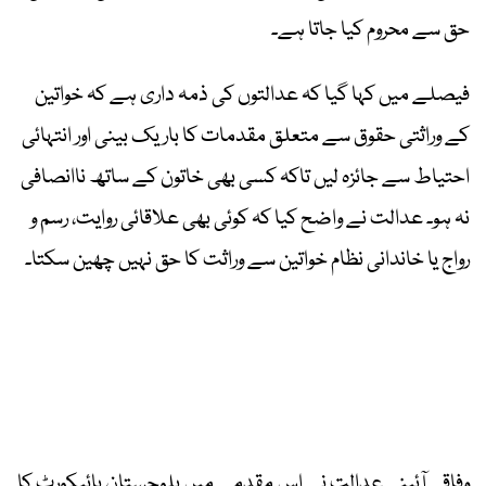
حق سے محروم کیا جاتا ہے۔
فیصلے میں کہا گیا کہ عدالتوں کی ذمہ داری ہے کہ خواتین
کے وراثتی حقوق سے متعلق مقدمات کا باریک بینی اور انتہائی
احتیاط سے جائزہ لیں تاکہ کسی بھی خاتون کے ساتھ ناانصافی
نہ ہو۔ عدالت نے واضح کیا کہ کوئی بھی علاقائی روایت، رسم و
رواج یا خاندانی نظام خواتین سے وراثت کا حق نہیں چھین سکتا۔
وفاقی آئینی عدالت نے اس مقدمے میں بلوچستان ہائیکورٹ کا