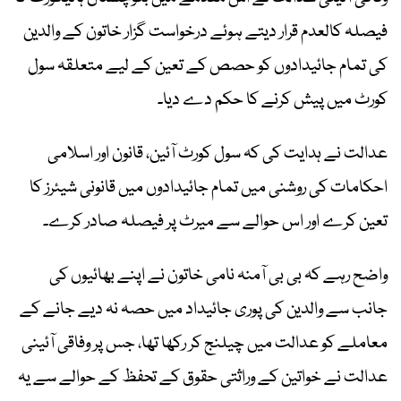
فیصلہ کالعدم قرار دیتے ہوئے درخواست گزار خاتون کے والدین
کی تمام جائیدادوں کو حصص کے تعین کے لیے متعلقہ سول
کورٹ میں پیش کرنے کا حکم دے دیا۔
عدالت نے ہدایت کی کہ سول کورٹ آئین، قانون اور اسلامی
احکامات کی روشنی میں تمام جائیدادوں میں قانونی شیئرز کا
تعین کرے اور اس حوالے سے میرٹ پر فیصلہ صادر کرے۔
واضح رہے کہ بی بی آمنہ نامی خاتون نے اپنے بھائیوں کی
جانب سے والدین کی پوری جائیداد میں حصہ نہ دیے جانے کے
معاملے کو عدالت میں چیلنج کر رکھا تھا، جس پر وفاقی آئینی
عدالت نے خواتین کے وراثتی حقوق کے تحفظ کے حوالے سے یہ