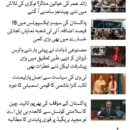
زائد عمر کی خواتین متاثر؟ نوکری کی تلاش
میں نئے چیلنجز سامنے آ گئے
پاکستان کی سروسز ایکسپورٹس میں 19
فیصد اضافہ، آئی ٹی شعبہ نمایاں، تجارتی
خسارے میں بھی بڑی کمی
مصنوعی ذہانت نے پہلی بار نئے وائرس
ڈیزائن کر دیے، طبی تحقیق میں بڑی
پیشرفت لیکن نئے خطرات بھی
ٹی وی کی سیاست سے اصل پارلیمنٹ
تک، کنزا ہاشمی کا قومی اسمبلی کا دورہ
پاکستان کے مؤقف کی بھرپور تائید، چین
کا سلامتی کونسل سے کالعدم بی ایل اے
اور مجید بریگیڈ پر فوری پابندی کا مطالبہ