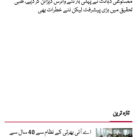
مصنوعی ذہانت نے پہلی بار نئے وائرس ڈیزائن کر دیے، طبی
تحقیق میں بڑی پیشرفت لیکن نئے خطرات بھی
تازہ ترین
اے آئی بھرتی کے نظام سے 40 سال سے