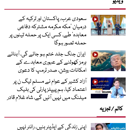
ویڈیو
سعودی عرب، پاکستان اور ترکیہ کے
درمیان ’مکہ مکرمہ مشترکہ دفاعی
معاہدہ‘ طے، کسی ایک پر حملہ تینوں پر
حملہ تصور ہوگا
ایران جنگ جلد ختم ہو جائے گی، آبنائے
ہرمز کھولنے کے عبوری معاہدے کے
امکانات روشن، صدر ٹرمپ کا دعویٰ
آزاد کشیر کے عوام نے مسلم لیگ ن پر
اعتماد کیا، ہم پیپلز پارٹی کی بلیک
میلنگ میں نہیں آئیں گے، شاہ غلام قادر
کالم / تجزیہ
اپنی زندگی کے ایڈیٹر بنیں، رائٹر نہیں