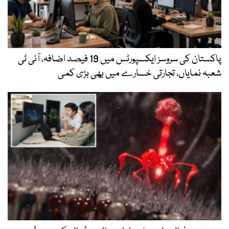
پاکستان کی سروسز ایکسپورٹس میں 19 فیصد اضافہ، آئی ٹی
شعبہ نمایاں، تجارتی خسارے میں بھی بڑی کمی