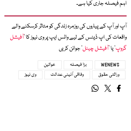
اہم فیصلہ جاری کیا ہے۔
آپ اور آپ کے پیاروں کی روزمرہ زندگی کو متاثر کرسکنے والے
واقعات کی اپ ڈیٹس کے لیے واٹس ایپ پر وی نیوز کا ’
آفیشل
گروپ
‘ یا ’
آفیشل چینل
‘ جوائن کریں
WENEWS
بڑا فیصلہ
خواتین
وراثتی حقوق
وفاقی آئینی عدالت
وی نیوز