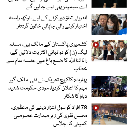
اے سیمپلز بھی لیے جائیں گے
اندرونی تناؤ دور کرنے کے لیے انوکھا راستہ
اختیار کرنے والی جاپانی خاتون گرفتار
کشمیری پاکستان کے مالک ہیں، مسلم
لیگ (ن) کو دو تہائی اکثریت دلائیں گے،
رانا ثنا اللہ کا ضلع باغ میں جلسہ عام سے
خطاب
بھارت: کاکروچ تحریک نے نئی ملک گیر
مہم کا اعلان کردیا، مودی حکومت شدید
دباؤ کا شکار
78 افراد کو سول اعزاز دینے کی منظوری،
محسن نقوی کی زیر صدارت خصوصی
کمیٹی کا اجلاس