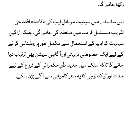
رکھا جائے گا۔
اس سلسلے میں سینیٹ موبائل ایپ کی باقاعدہ افتتاحی
تقریب مستقبل قریب میں منعقد کی جائے گی، جبکہ اراکینِ
سینیٹ کو ایپ کے استعمال سے مکمل طور پر روشناس کرانے
کے لیے ایک خصوصی تربیتی اور آگاہی سیشن بھی ترتیب دیا
جائے گا تاکہ ملک میں جدید طرزِ حکمرانی کے فروغ کے لیے
جدت اور ٹیکنالوجی کا یہ سفر کامیابی سے آگے بڑھ سکے.