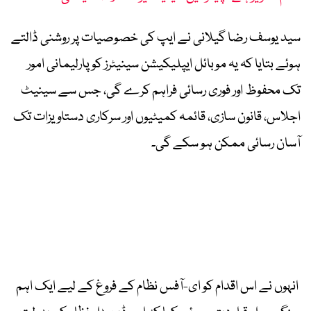
سید یوسف رضا گیلانی نے ایپ کی خصوصیات پر روشنی ڈالتے
ہوئے بتایا کہ یہ موبائل ایپلیکیشن سینیٹرز کو پارلیمانی امور
تک محفوظ اور فوری رسائی فراہم کرے گی، جس سے سینیٹ
اجلاس، قانون سازی، قائمہ کمیٹیوں اور سرکاری دستاویزات تک
آسان رسائی ممکن ہو سکے گی۔
انہوں نے اس اقدام کو ای-آفس نظام کے فروغ کے لیے ایک اہم