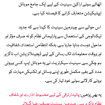
اٹھاتے ہوئے اراکینِ سینیٹ کے لیے ایک جامع موبائل
ایپلیکیشن متعارف کرانے کا فیصلہ کیا ہے۔
اس حوالے سے چیئرمین سینیٹ کا کہنا ہے کہ جدید
ٹیکنالوجی کے استعمال سے پارلیمانی نظام کو نہ صرف مؤثر اور
ماحول دوست بنایا جارہا ہے، بلکہ انتظامی استعداد، شفافیت
اور بروقت معلومات تک رسائی کے لیے ڈیجیٹلائزیشن اب ناگزیر
ہو چکی ہے. سینیٹ سیکرٹریٹ نے یہ موبائل ایپ کسی بیرونی
مدد کے بغیر، مکمل طور پر اپنے وسائل اور تکنیکی مہارت کو
بروئے کار لاتے ہوئے خود تیار کی ہے۔
یہ بھی پڑھیں:
پائیدار ترقی کے لیے مضبوط ادارے اور شفاف
نظام ناگزیر ہے، چیئرمین سینیٹ یوسف رضا گیلانی