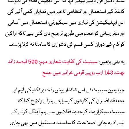
سنگِ میل قرار دیتے ہوئے کہا کہ اس ڈیجیٹل نظام کی بدولت
کاغذ کے استعمال اور انتظامی تاخیر میں نمایاں کمی آئے گی.
اس ایپلیکیشن کی تیاری میں سیکیورٹی، استعمال میں آسانی
اور مؤثر رسائی کو خصوصی طور پر ترجیح دی گئی ہے تاکہ اراکین
کو کام کے دوران کسی قسم کی دشواری کا سامنا نہ کرنا پڑے۔
یہ بھی پڑھیں:
سینیٹ کی کفایت شعاری مہم: 500 فیصد زائد
بچت، 1.43 ارب روپے قومی خزانے میں جمع
چیئرمین سینیٹ نے اس شاندار پیش رفت پر تکنیکی ٹیم اور
متعلقہ افسران کی کاوشوں کو سراہتے ہوئے واضح کیا کہ
سینیٹ سیکرٹریٹ کو جدید تقاضوں سے ہم آہنگ کرنے کے
لیے ادارہ جاتی اصلاحات کا سلسلہ مستقبل میں بھی جاری