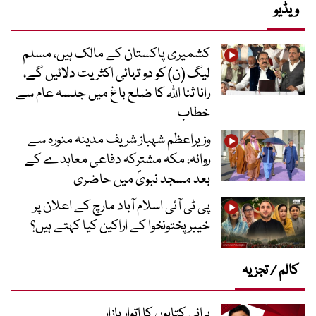
ویڈیو
کشمیری پاکستان کے مالک ہیں، مسلم
لیگ (ن) کو دو تہائی اکثریت دلائیں گے،
رانا ثنا اللہ کا ضلع باغ میں جلسہ عام سے
خطاب
وزیراعظم شہباز شریف مدینہ منورہ سے
روانہ، مکہ مشترکہ دفاعی معاہدے کے
بعد مسجد نبویؐ میں حاضری
پی ٹی آئی اسلام آباد مارچ کے اعلان پر
خیبر پختونخوا کے اراکین کیا کہتے ہیں؟
کالم / تجزیہ
پرانی کتابوں کا اتوار بازار