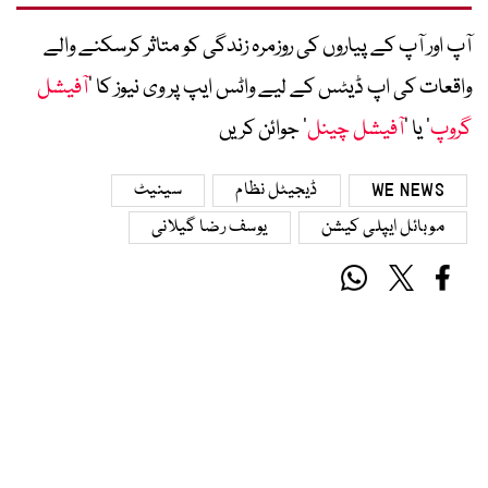
آپ اور آپ کے پیاروں کی روزمرہ زندگی کو متاثر کرسکنے والے
واقعات کی اپ ڈیٹس کے لیے واٹس ایپ پر وی نیوز کا ’
آفیشل
گروپ
‘ یا ’
آفیشل چینل
‘ جوائن کریں
WE NEWS
ڈیجیٹل نظام
سینیٹ
موبائل ایپلی کیشن
یوسف رضا گیلانی