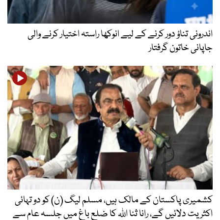
اندرونی تناؤ دور کرنے کے لیے انوکھا راستہ اختیار کرنے والی
جاپانی خاتون گرفتار
کشمیری پاکستان کے مالک ہیں، مسلم لیگ (ن) کو دو تہائی
اکثریت دلائیں گے، رانا ثنا اللہ کا ضلع باغ میں جلسہ عام سے