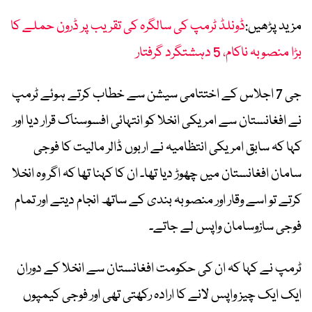
مزید پڑھیں:
ڈونلڈ ٹرمپ کی سالگرہ کی تقریب پر ڈرون حملے کا
بڑا منصوبہ ناکام، 5 دہشتگرد گرفتار
جی 7 اجلاس کے اختتامی سیشن سے خطاب کرتے ہوئے ٹرمپ
نے افغانستان سے امریکی انخلا کو انتہائی افسوسناک قرار دیا اور
کہا کہ سابق امریکی انتظامیہ نے اربوں ڈالر مالیت کا فوجی
سامان افغانستان میں چھوڑ دیا تھا۔ ان کا کہنا تھا کہ اگر وہ انخلا
کرتے تو اسے وقار اور منصوبہ بندی کے ساتھ انجام دیتے اور تمام
فوجی سازوسامان واپس لے جاتے۔
ٹرمپ نے کہا کہ ان کی حکومت افغانستان سے انخلا کے دوران
ایک ایک چیز واپس لانے کا ارادہ رکھتی تھی اور فوجی کیمپوں