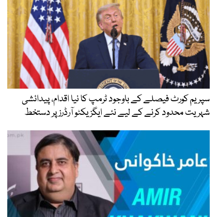
سپریم کورٹ فیصلے کے باوجود ٹرمپ کا نیا اقدام، پیدائشی
شہریت محدود کرنے کے لیے نئے ایگزیکٹو آرڈرز پر دستخط