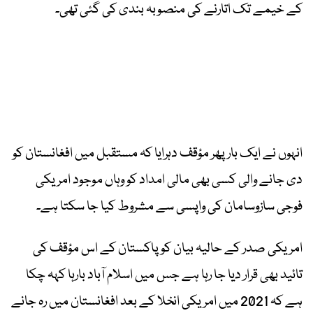
کے خیمے تک اتارنے کی منصوبہ بندی کی گئی تھی۔
انہوں نے ایک بار پھر مؤقف دہرایا کہ مستقبل میں افغانستان کو
دی جانے والی کسی بھی مالی امداد کو وہاں موجود امریکی
فوجی سازوسامان کی واپسی سے مشروط کیا جا سکتا ہے۔
امریکی صدر کے حالیہ بیان کو پاکستان کے اس مؤقف کی
تائید بھی قرار دیا جا رہا ہے جس میں اسلام آباد بارہا کہہ چکا
ہے کہ 2021 میں امریکی انخلا کے بعد افغانستان میں رہ جانے