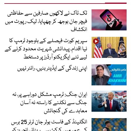
ٹک ٹاک نے لاکھوں صارفین سے حفاظتی
فیچر جان بوجھ کر چھپایا، لیک رپورٹ میں
انکشاف
سپریم کورٹ فیصلے کے باوجود ٹرمپ کا
نیا اقدام، پیدائشی شہریت محدود کرنے کے
لیے نئے ایگزیکٹو آرڈرز پر دستخط
اپنی زندگی کے ایڈیٹر بنیں، رائٹر نہیں
ایران جنگ: ٹرمپ مشکل دوراہے پر، نہ
جنگ سے نکلنے کا راستہ نہ آسان
معاہدے کی گنجائش
انگلینڈ کے فاسٹ بولر جان ٹرنر 25 برس
کی عمر میں کرکٹ سے ریٹائر، انجریز کو