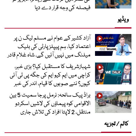
فیصلہ کی وجہ قرار دے دیا
ویڈیو
آزاد کشیر کے عوام نے مسلم لیگ ن پر
اعتماد کیا، ہم پیپلز پارٹی کی بلیک
میلنگ میں نہیں آئیں گے، شاہ غلام قادر
شہبازشریف کا مستقبل کیا؟ بڑی خبر،
کراچی میں ایم کیو ایم کی جگہ پی ٹی آئی
کیوں؟ نئے صوبوں کا قیام، اندر کی خبر
براڈ پیک سانحہ: نرمل پرجا سمیت 5 بین
الاقوامی کوہ پیماؤں کی لاشیں اسکردو
منتقل، 2 لاپتا افراد کی تلاش جاری
کالم / تجزیہ