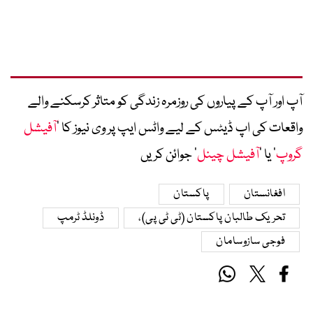
آپ اور آپ کے پیاروں کی روزمرہ زندگی کو متاثر کرسکنے والے
واقعات کی اپ ڈیٹس کے لیے واٹس ایپ پر وی نیوز کا ’
آفیشل
گروپ
‘ یا ’
آفیشل چینل
‘ جوائن کریں
افغانستان
پاکستان
تحریک طالبان پاکستان (ٹی ٹی پی)،
ڈونلڈ ٹرمپ
فوجی سازوسامان