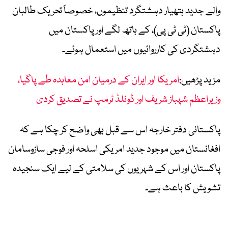
والے جدید ہتھیار دہشتگرد تنظیموں، خصوصاً تحریک طالبان
پاکستان (ٹی ٹی پی)، کے ہاتھ لگے اور پاکستان میں
دہشتگردی کی کارروائیوں میں استعمال ہوئے۔
مزید پڑھیں:
امریکا اور ایران کے درمیان امن معاہدہ طے پاگیا،
وزیراعظم شہباز شریف اور ڈونلڈ ٹرمپ نے تصدیق کردی
پاکستانی دفتر خارجہ اس سے قبل بھی واضح کر چکا ہے کہ
افغانستان میں موجود جدید امریکی اسلحہ اور فوجی سازوسامان
پاکستان اور اس کے شہریوں کی سلامتی کے لیے ایک سنجیدہ
تشویش کا باعث ہے۔