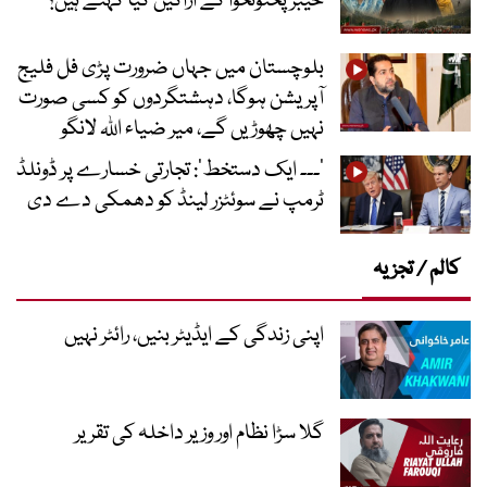
خیبر پختونخوا کے اراکین کیا کہتے ہیں؟
بلوچستان میں جہاں ضرورت پڑی فل فلیج
آپریشن ہوگا، دہشتگردوں کو کسی صورت
نہیں چھوڑیں گے، میر ضیاء اللہ لانگو
’۔۔۔ ایک دستخط‘: تجارتی خسارے پر ڈونلڈ
ٹرمپ نے سوئٹزر لینڈ کو دھمکی دے دی
کالم / تجزیہ
اپنی زندگی کے ایڈیٹر بنیں، رائٹر نہیں
گلا سڑا نظام اور وزیر داخلہ کی تقریر