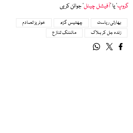
گروپ
‘ یا ’
آفیشل چینل
‘ جوائن کریں
بھارتی ریاست
چھتیس گڑھ
خونریز تصادم
زندہ جل کر ہلاک
مائننگ تنازع