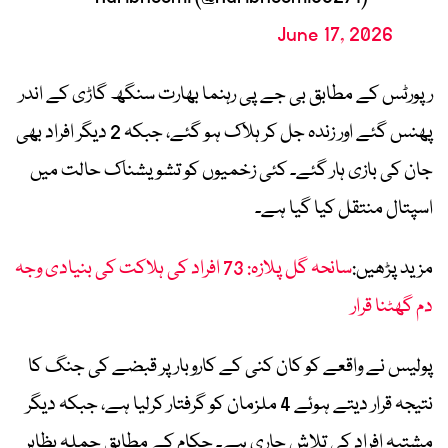
June 17, 2026
رپورٹس کے مطابق بی جے پی رہنما بھارت سنگھ گاڑی کے اندر
پھنس گئے اور زندہ جل کر ہلاک ہو گئے، جبکہ 2 دیگر افراد بھی
جان کی بازی ہار گئے۔ کئی زخمیوں کو تشویشناک حالت میں
اسپتال منتقل کیا گیا ہے۔
مزید پڑھیں:
سانحہ گل پلازہ: 73 افراد کی ہلاکت کی بنیادی وجہ
دم گھٹنا قرار
پولیس نے واقعے کو کان کنی کے کاروبار پر قبضے کی جنگ کا
نتیجہ قرار دیتے ہوئے 4 ملزمان کو گرفتار کرلیا ہے، جبکہ دیگر
مشتبہ افراد کی تلاش جاری ہے۔ حکام کے مطابق حملہ بظاہر