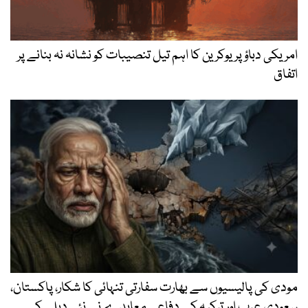
امریکی دباؤ پر یوکرین کا اہم تیل تنصیبات کو نشانہ نہ بنانے پر
اتفاق
مودی کی پالیسیوں سے بھارت سفارتی تنہائی کا شکار، پاکستان،
سعودی عرب اور ترکیہ کے دفاعی معاہدے نے نئی دہلی کے