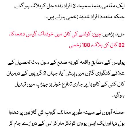
ایک مقامی رہنما سمیت 3 افراد زندہ جل کر ہلاک ہو گئے،
جبکہ متعدد افراد شدید زخمی ہوئے ہیں۔
مزید پڑھیں:
چین: کوئلے کی کان میں خوفناک گیس دھماکا،
82 کان کن ہلاک، 188 زخمی
پولیس کے مطابق واقعہ کوریہ ضلع کے سون ہٹ تحصیل کے
علاقے کٹگوڑی گاؤں میں پیش آیا، جہاں 2 گروپوں کے درمیان
کان کنی کے کاروبار پر جاری تنازع خونریز جھڑپ میں تبدیل
ہوگیا۔
حملہ آوروں نے مبینہ طور پر مخالف گروپ کی گاڑیوں پر دھاوا
بول دیا اور ایک ایس یو وی کو ٹکر مار کر اس کے دروازے جام کر