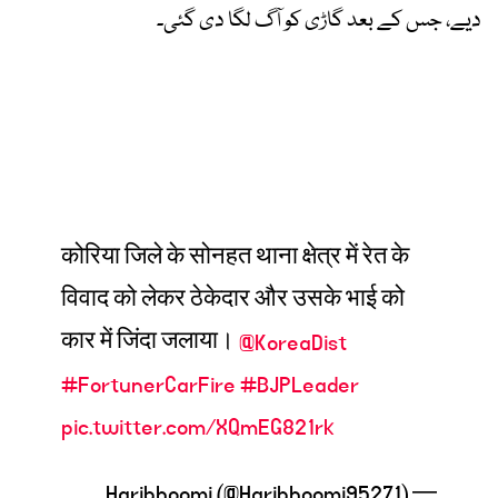
دیے، جس کے بعد گاڑی کو آگ لگا دی گئی۔
कोरिया जिले के सोनहत थाना क्षेत्र में रेत के
विवाद को लेकर ठेकेदार और उसके भाई को
कार में जिंदा जलाया।
@KoreaDist
#FortunerCarFire
#BJPLeader
pic.twitter.com/XQmEG821rk
— Haribhoomi (@Haribhoomi95271)