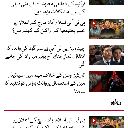
ترکیہ کے دفاعی معاہدے نے نئی دہلی
کے لیے مشکلات بڑھا دیں
پی ٹی آئی اسلام آباد مارچ کے اعلان پر
خیبر پختونخوا کے اراکین کیا کہتے ہیں؟
چیئرمین پی ٹی آئی بیرسٹر گوہر کی والدہ کا
انتقال، نمازِ جنازہ آج بونیر میں ادا کی جائے
گی
تارکینِ وطن کے خلاف مہم میں اسپائیڈر
مین کے استعمال پر وائٹ ہاؤس کو تنقید کا
سامنا
ویڈیو
پی ٹی آئی اسلام آباد مارچ کے اعلان پر